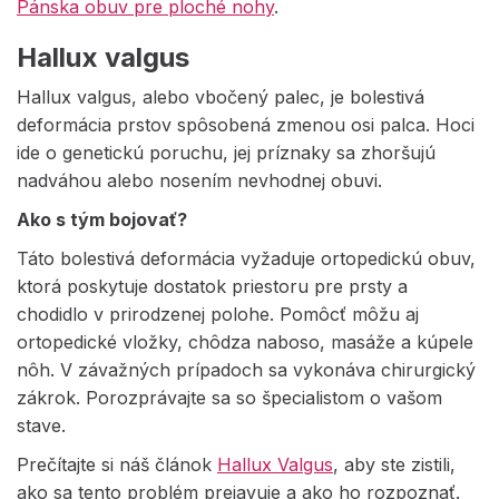
Pánska obuv pre ploché nohy
.
Hallux valgus
Hallux valgus, alebo vbočený palec, je bolestivá
deformácia prstov spôsobená zmenou osi palca. Hoci
ide o genetickú poruchu, jej príznaky sa zhoršujú
nadváhou alebo nosením nevhodnej obuvi.
Ako s tým bojovať?
Táto bolestivá deformácia vyžaduje ortopedickú obuv,
ktorá poskytuje dostatok priestoru pre prsty a
chodidlo v prirodzenej polohe. Pomôcť môžu aj
ortopedické vložky, chôdza naboso, masáže a kúpele
nôh. V závažných prípadoch sa vykonáva chirurgický
zákrok. Porozprávajte sa so špecialistom o vašom
stave.
Prečítajte si náš článok
Hallux Valgus
, aby ste zistili,
ako sa tento problém prejavuje a ako ho rozpoznať.