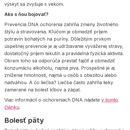
výskyt sa zvyšuje s vekom.
Ako s ňou bojovať?
Prevencia DNA ochorenia zahŕňa zmeny životného
štýlu a stravovania. Kľúčom je obmedziť príjem
potravín bohatých na puríny. Dôležitým prvkom
úspešnej prevencie je aj udržiavanie vyváženej stravy,
dostatočný príjem tekutín a pravidelná fyzická aktivita.
Okrem toho sa odporúča prestať fajčiť a obmedziť
konzumáciu alkoholu, najmä piva. Prospešné je aj
zníženie hmotnosti, najmä u osôb s obezitou alebo
nadváhou. A čo liečba? Liečba často zahŕňa lieky
zamerané na bolesť kĺbov a zápal.
Viac informácií o ochoreniach DNA nájdete
v tomto
článku
.
Bolesť päty