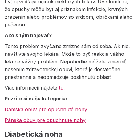
byť aj vedľajší účinok niektorých liekov. Uvedomte si,
že opuchy môžu byť aj príznakom infekcie, krvných
zrazenín alebo problémov so srdcom, obličkami alebo
pečeňou.
Ako s tým bojovať?
Tento problém zvyčajne zmizne sám od seba. Ak nie,
navštívte svojho lekára. Môže to byť reakcia vášho
tela na vážny problém. Nepohodlie môžete zmierniť
nosením zdravotníckej obuvi, ktorá je dostatočne
priestranná a neobmedzuje postihnutú oblasť.
Viac informácií nájdete
tu
.
Pozrite si našu kategóriu:
Dámska obuv pre opuchnuté nohy
Pánska obuv pre opuchnuté nohy
Diabetická noha