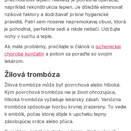
napríklad rekonštrukcia tepien. Je dôležité eliminovať
rizikové faktory a dodržiavať prísne hygienické
pravidlá. Patrí sem nosenie nepremokavej obuvi, ktorá
je pohodlná, perfektne sedí a nikde netlačí. Udržujte
nohy v suchu a teple.
Ak máte problémy, prečítajte si článok o
ischemickej
chorobe končatín
a potom sa poraďte so svojím
lekárom.
Žilová trombóza
Žilová trombóza môže byť povrchová alebo hlboká.
Kým povrchová trombóza nie je život ohrozujúca,
hlboká trombóza vyžaduje lekársky zásah. Venózna
trombóza spôsobuje tvorbu krvnej zrazeniny. To vedie
k embólii, počas ktorej dôjde k upchatiu tepny
zásobujúcej srdce alebo pľúca.