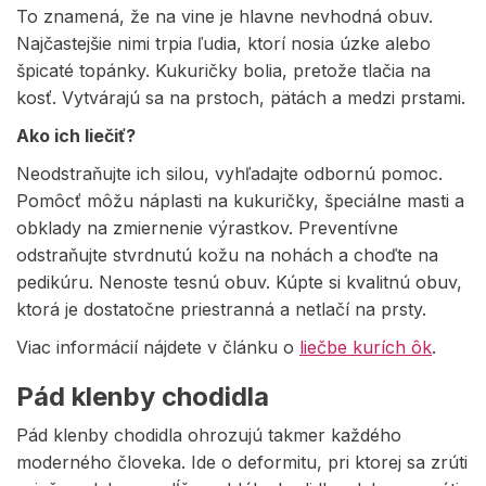
To znamená, že na vine je hlavne nevhodná obuv.
Najčastejšie nimi trpia ľudia, ktorí nosia úzke alebo
špicaté topánky. Kukuričky bolia, pretože tlačia na
kosť. Vytvárajú sa na prstoch, pätách a medzi prstami.
Ako ich liečiť?
Neodstraňujte ich silou, vyhľadajte odbornú pomoc.
Pomôcť môžu náplasti na kukuričky, špeciálne masti a
obklady na zmiernenie výrastkov. Preventívne
odstraňujte stvrdnutú kožu na nohách a choďte na
pedikúru. Nenoste tesnú obuv. Kúpte si kvalitnú obuv,
ktorá je dostatočne priestranná a netlačí na prsty.
Viac informácií nájdete v článku o
liečbe kurích ôk
.
Pád klenby chodidla
Pád klenby chodidla ohrozujú takmer každého
moderného človeka. Ide o deformitu, pri ktorej sa zrúti