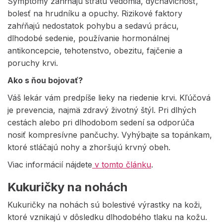
Symptómy zahŕňajú stratu vedomia, dýchavičnosť,
bolesť na hrudníku a opuchy. Rizikové faktory
zahŕňajú nedostatok pohybu a sedavú prácu,
dlhodobé sedenie, používanie hormonálnej
antikoncepcie, tehotenstvo, obezitu, fajčenie a
poruchy krvi.
Ako s ňou bojovať?
Váš lekár vám predpíše lieky na riedenie krvi. Kľúčová
je prevencia, najmä zdravý životný štýl. Pri dlhých
cestách alebo pri dlhodobom sedení sa odporúča
nosiť kompresívne pančuchy. Vyhýbajte sa topánkam,
ktoré stláčajú nohy a zhoršujú krvný obeh.
Viac informácií nájdete
v tomto článku
.
Kukuričky na nohách
Kukuričky na nohách sú bolestivé výrastky na koži,
ktoré vznikajú v dôsledku dlhodobého tlaku na kožu.