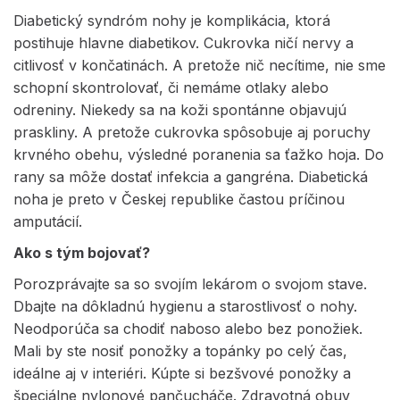
Diabetický syndróm nohy je komplikácia, ktorá
postihuje hlavne diabetikov. Cukrovka ničí nervy a
citlivosť v končatinách. A pretože nič necítime, nie sme
schopní skontrolovať, či nemáme otlaky alebo
odreniny. Niekedy sa na koži spontánne objavujú
praskliny. A pretože cukrovka spôsobuje aj poruchy
krvného obehu, výsledné poranenia sa ťažko hoja. Do
rany sa môže dostať infekcia a gangréna. Diabetická
noha je preto v Českej republike častou príčinou
amputácií.
Ako s tým bojovať?
Porozprávajte sa so svojím lekárom o svojom stave.
Dbajte na dôkladnú hygienu a starostlivosť o nohy.
Neodporúča sa chodiť naboso alebo bez ponožiek.
Mali by ste nosiť ponožky a topánky po celý čas,
ideálne aj v interiéri. Kúpte si bezšvové ponožky a
špeciálne nylonové pančucháče. Zdravotná obuv