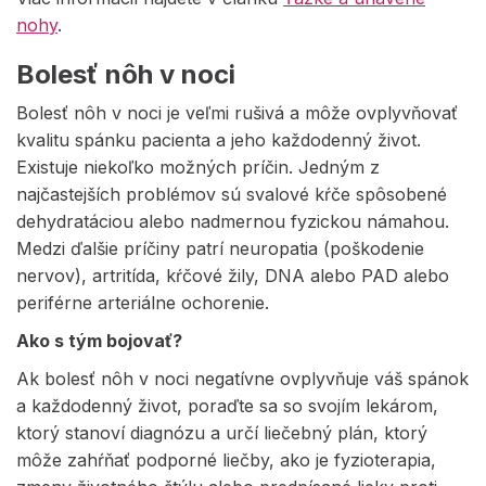
nohy
.
Bolesť nôh v noci
Bolesť nôh v noci je veľmi rušivá a môže ovplyvňovať
kvalitu spánku pacienta a jeho každodenný život.
Existuje niekoľko možných príčin. Jedným z
najčastejších problémov sú svalové kŕče spôsobené
dehydratáciou alebo nadmernou fyzickou námahou.
Medzi ďalšie príčiny patrí neuropatia (poškodenie
nervov), artritída, kŕčové žily, DNA alebo PAD alebo
periférne arteriálne ochorenie.
Ako s tým bojovať?
Ak bolesť nôh v noci negatívne ovplyvňuje váš spánok
a každodenný život, poraďte sa so svojím lekárom,
ktorý stanoví diagnózu a určí liečebný plán, ktorý
môže zahŕňať podporné liečby, ako je fyzioterapia,