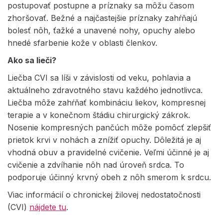
postupovať postupne a príznaky sa môžu časom
zhoršovať. Bežné a najčastejšie príznaky zahŕňajú
bolesť nôh, ťažké a unavené nohy, opuchy alebo
hnedé sfarbenie kože v oblasti členkov.
Ako sa lieči?
Liečba CVI sa líši v závislosti od veku, pohlavia a
aktuálneho zdravotného stavu každého jednotlivca.
Liečba môže zahŕňať kombináciu liekov, kompresnej
terapie a v konečnom štádiu chirurgický zákrok.
Nosenie kompresných pančúch môže pomôcť zlepšiť
prietok krvi v nohách a znížiť opuchy. Dôležitá je aj
vhodná obuv a pravidelné cvičenie. Veľmi účinné je aj
cvičenie a zdvíhanie nôh nad úroveň srdca. To
podporuje účinný krvný obeh z nôh smerom k srdcu.
Viac informácií o chronickej žilovej nedostatočnosti
(CVI)
nájdete tu
.