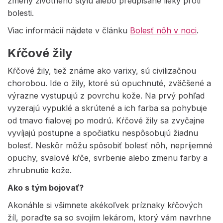
zmeny životného štýlu alebo predpísané lieky proti
bolesti.
Viac informácií nájdete v článku
Bolesť nôh v noci
.
Kŕčové žily
Kŕčové žily, tiež známe ako varixy, sú civilizačnou
chorobou. Ide o žily, ktoré sú opuchnuté, zväčšené a
výrazne vystupujú z povrchu kože. Na prvý pohľad
vyzerajú vypuklé a skrútené a ich farba sa pohybuje
od tmavo fialovej po modrú. Kŕčové žily sa zvyčajne
vyvíjajú postupne a spočiatku nespôsobujú žiadnu
bolesť. Neskôr môžu spôsobiť bolesť nôh, nepríjemné
opuchy, svalové kŕče, svrbenie alebo zmenu farby a
zhrubnutie kože.
Ako s tým bojovať?
Akonáhle si všimnete akékoľvek príznaky kŕčových
žíl, poraďte sa so svojím lekárom, ktorý vám navrhne