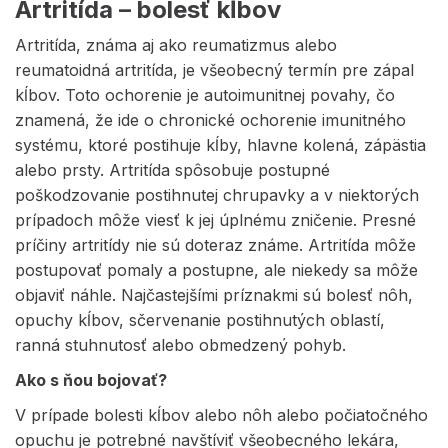
Artritída – bolesť kĺbov
Artritída, známa aj ako reumatizmus alebo
reumatoidná artritída, je všeobecný termín pre zápal
kĺbov. Toto ochorenie je autoimunitnej povahy, čo
znamená, že ide o chronické ochorenie imunitného
systému, ktoré postihuje kĺby, hlavne kolená, zápästia
alebo prsty. Artritída spôsobuje postupné
poškodzovanie postihnutej chrupavky a v niektorých
prípadoch môže viesť k jej úplnému zničenie. Presné
príčiny artritídy nie sú doteraz známe. Artritída môže
postupovať pomaly a postupne, ale niekedy sa môže
objaviť náhle. Najčastejšími príznakmi sú bolesť nôh,
opuchy kĺbov, sčervenanie postihnutých oblastí,
ranná stuhnutosť alebo obmedzený pohyb.
Ako s ňou bojovať?
V prípade bolesti kĺbov alebo nôh alebo počiatočného
opuchu je potrebné navštíviť všeobecného lekára,