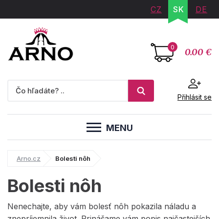
CZ
SK
DE
0
0.00 €
Přihlásit se
MENU
Arno.cz
Bolesti nôh
Bolesti nôh
Nenechajte, aby vám bolesť nôh pokazila náladu a
znepríjemnila život. Prinášame vám popis najčastejších