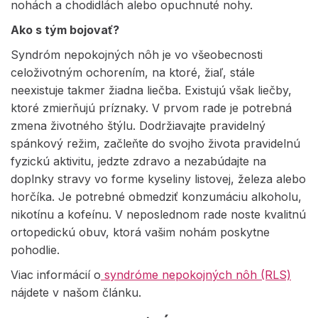
nohách a chodidlách alebo opuchnuté nohy.
Ako s tým bojovať?
Syndróm nepokojných nôh je vo všeobecnosti
celoživotným ochorením, na ktoré, žiaľ, stále
neexistuje takmer žiadna liečba. Existujú však liečby,
ktoré zmierňujú príznaky. V prvom rade je potrebná
zmena životného štýlu. Dodržiavajte pravidelný
spánkový režim, začleňte do svojho života pravidelnú
fyzickú aktivitu, jedzte zdravo a nezabúdajte na
doplnky stravy vo forme kyseliny listovej, železa alebo
horčíka. Je potrebné obmedziť konzumáciu alkoholu,
nikotínu a kofeínu. V neposlednom rade noste kvalitnú
ortopedickú obuv, ktorá vašim nohám poskytne
pohodlie.
Viac informácií o
syndróme nepokojných nôh (RLS)
nájdete v našom článku.