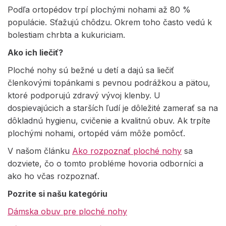
Podľa ortopédov trpí plochými nohami až 80 %
populácie. Sťažujú chôdzu. Okrem toho často vedú k
bolestiam chrbta a kukuriciam.
Ako ich liečiť?
Ploché nohy sú bežné u detí a dajú sa liečiť
členkovými topánkami s pevnou podrážkou a pätou,
ktoré podporujú zdravý vývoj klenby. U
dospievajúcich a starších ľudí je dôležité zamerať sa na
dôkladnú hygienu, cvičenie a kvalitnú obuv. Ak trpíte
plochými nohami, ortopéd vám môže pomôcť.
V našom článku
Ako rozpoznať ploché nohy
sa
dozviete, čo o tomto probléme hovoria odborníci a
ako ho včas rozpoznať.
Pozrite si našu kategóriu
Dámska obuv pre ploché nohy