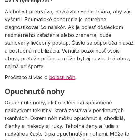
Ako s tým bojovať?
Ak bolesť pretrváva, navštívte svojho lekára, aby vás
vyšetril. Reumatické ochorenia je potrebné
diagnostikovať čo najskôr. Ak je bolesť dôsledkom
nadmerného zaťaženia alebo zranenia, bude
stanovený liečebný postup. Často sa odporúča masáž
a postupná mobilizácia. Venujte pozornosť svojej
obuvi, pretože príčinou môže byť aj nevhodná obuv,
najmä pri športe.
Prečítajte si viac o
bolesti nôh
.
Opuchnuté nohy
Opuchnuté nohy, alebo edém, sú spôsobené
nadbytkom tekutiny, ktorá zostáva v postihnutých
tkanivách. Okrem nôh môžu opuchnúť aj chodidlá,
členky a niekedy aj ruky. Tehotné ženy a ľudia s
nadváhou často trpia opuchnutými nohami. Môže to