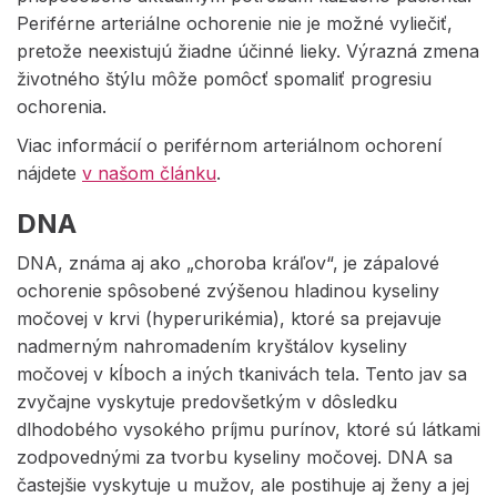
Periférne arteriálne ochorenie nie je možné vyliečiť,
pretože neexistujú žiadne účinné lieky. Výrazná zmena
životného štýlu môže pomôcť spomaliť progresiu
ochorenia.
Viac informácií o periférnom arteriálnom ochorení
nájdete
v našom článku
.
DNA
DNA, známa aj ako „choroba kráľov“, je zápalové
ochorenie spôsobené zvýšenou hladinou kyseliny
močovej v krvi (hyperurikémia), ktoré sa prejavuje
nadmerným nahromadením kryštálov kyseliny
močovej v kĺboch a iných tkanivách tela. Tento jav sa
zvyčajne vyskytuje predovšetkým v dôsledku
dlhodobého vysokého príjmu purínov, ktoré sú látkami
zodpovednými za tvorbu kyseliny močovej. DNA sa
častejšie vyskytuje u mužov, ale postihuje aj ženy a jej