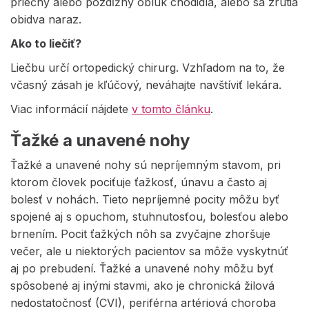
priečny alebo pozdĺžny oblúk chodidla, alebo sa zrútia
obidva naraz.
Ako to liečiť?
Liečbu určí ortopedický chirurg. Vzhľadom na to, že
včasný zásah je kľúčový, neváhajte navštíviť lekára.
Viac informácií nájdete
v tomto článku
.
Ťažké a unavené nohy
Ťažké a unavené nohy sú nepríjemným stavom, pri
ktorom človek pociťuje ťažkosť, únavu a často aj
bolesť v nohách. Tieto nepríjemné pocity môžu byť
spojené aj s opuchom, stuhnutosťou, bolesťou alebo
brnením. Pocit ťažkých nôh sa zvyčajne zhoršuje
večer, ale u niektorých pacientov sa môže vyskytnúť
aj po prebudení. Ťažké a unavené nohy môžu byť
spôsobené aj inými stavmi, ako je chronická žilová
nedostatočnosť (CVI), periférna artériová choroba