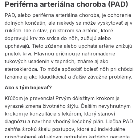
Periférna arteriálna choroba (PAD)
PAD, alebo periférna arteriálna choroba, je ochorenie
dolných končatín, ale niekedy sa môže vyskytovať aj v
rukách. Ide o stav, pri ktorom sa artérie, ktoré
dopravujú krv zo srdca do nôh, zužujú alebo
upchávajú. Tieto zúžené alebo upchaté artérie znižujú
prietok krvi. Hlavnou príčinou je nahromadenie
tukových usadenín v tepnách, známe aj ako
ateroskleróza. To môže spôsobiť bolesť nôh pri chôdzi
(známa aj ako klaudikácia) a ďalšie závažné problémy.
Ako s tým bojovať?
Kľúčom je prevencia! Prvým dôležitým krokom je
výrazné zmena životného štýlu. Ďalším nevyhnutným
krokom je konzultácia s lekárom, ktorý stanoví
diagnózu a navrhne vhodný liečebný plán. Liečba PAD
zahŕňa širokú škálu postupov, ktoré sú individuálne
prispôsobené aktuálnym potrebám každého pacienta.