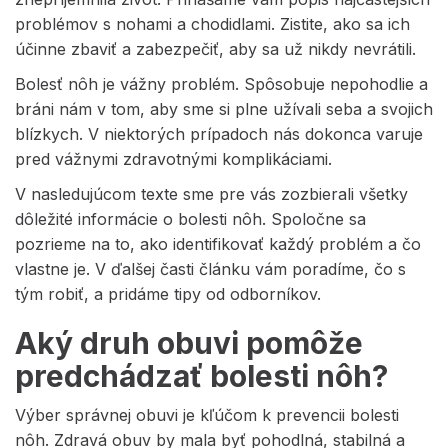
problémov s nohami a chodidlami. Zistite, ako sa ich
účinne zbaviť a zabezpečiť, aby sa už nikdy nevrátili.
Bolesť nôh je vážny problém. Spôsobuje nepohodlie a
bráni nám v tom, aby sme si plne užívali seba a svojich
blízkych. V niektorých prípadoch nás dokonca varuje
pred vážnymi zdravotnými komplikáciami.
V nasledujúcom texte sme pre vás zozbierali všetky
dôležité informácie o bolesti nôh. Spoločne sa
pozrieme na to, ako identifikovať každý problém a čo
vlastne je. V ďalšej časti článku vám poradíme, čo s
tým robiť, a pridáme tipy od odborníkov.
Aký druh obuvi pomôže
predchádzať bolesti nôh?
Výber správnej obuvi je kľúčom k prevencii bolesti
nôh. Zdravá obuv by mala byť pohodlná, stabilná a