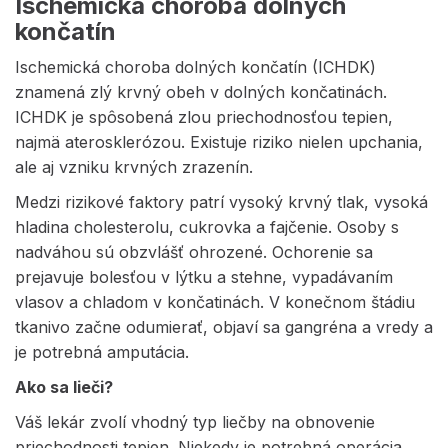
Ischemická choroba dolných
končatín
Ischemická choroba dolných končatín (ICHDK)
znamená zlý krvný obeh v dolných končatinách.
ICHDK je spôsobená zlou priechodnosťou tepien,
najmä aterosklerózou. Existuje riziko nielen upchania,
ale aj vzniku krvných zrazenín.
Medzi rizikové faktory patrí vysoký krvný tlak, vysoká
hladina cholesterolu, cukrovka a fajčenie. Osoby s
nadváhou sú obzvlášť ohrozené. Ochorenie sa
prejavuje bolesťou v lýtku a stehne, vypadávaním
vlasov a chladom v končatinách. V konečnom štádiu
tkanivo začne odumierať, objaví sa gangréna a vredy a
je potrebná amputácia.
Ako sa lieči?
Váš lekár zvolí vhodný typ liečby na obnovenie
priechodnosti tepien. Niekedy je potrebná operácia,