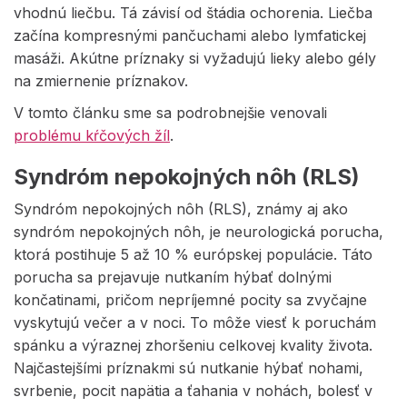
vhodnú liečbu. Tá závisí od štádia ochorenia. Liečba
začína kompresnými pančuchami alebo lymfatickej
masáži. Akútne príznaky si vyžadujú lieky alebo gély
na zmiernenie príznakov.
V tomto článku sme sa podrobnejšie venovali
problému kŕčových žíl
.
Syndróm nepokojných nôh (RLS)
Syndróm nepokojných nôh (RLS), známy aj ako
syndróm nepokojných nôh, je neurologická porucha,
ktorá postihuje 5 až 10 % európskej populácie. Táto
porucha sa prejavuje nutkaním hýbať dolnými
končatinami, pričom nepríjemné pocity sa zvyčajne
vyskytujú večer a v noci. To môže viesť k poruchám
spánku a výraznej zhoršeniu celkovej kvality života.
Najčastejšími príznakmi sú nutkanie hýbať nohami,
svrbenie, pocit napätia a ťahania v nohách, bolesť v