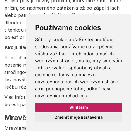
Bolesť päty je bežný problém, ktorý môže mať mnoho
príčin, od nadmerného zaťaženia až po zápal šliach
alebo pätné ostrohy. Najčastejšie sa vyskytuje pri
dlhodobom státí, športe alebo nosení nevhodnej obuvi
Používame cookies
s tenkou podrážkou. Typickým príznakom je ostrá
bolesť pri chôdzi, najmä ráno.
Súbory cookie a ďalšie technológie
sledovania používame na zlepšenie
Ako ju liečiť?
vášho zážitku z prehliadania našich
Pomôcť môže uvoľnenie tlaku na postihnutú oblasť,
webových stránok, na to, aby sme vám
nosenie mäkkých ortopedických vložiek a pravidelné
zobrazovali prispôsobený obsah a
strečingové cvičenia lýtkových svalov. Odporúča sa
cielené reklamy, na analýzu
tiež navštíviť ortopéda a zvážiť fyzioterapiu alebo
návštevnosti našich webových stránok
liečbu rázovými vlnami.
a na pochopenie toho, odkiaľ naši
návštevníci prichádzajú.
Viac informácií o príčinách a možnostiach liečby
bolesti päty nájdete
v tomto článku
.
Súhlasím
Mravčenie v nohách
Zmeniť moje nastavenia
Mravčenie, pichanie alebo znecitlivenie v nohách je