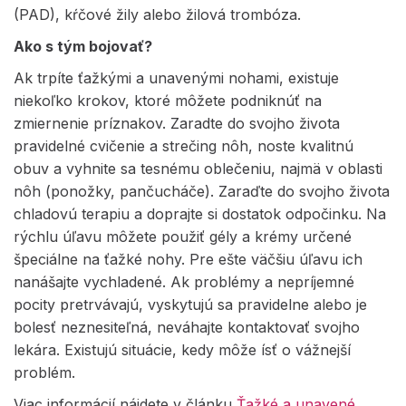
(PAD), kŕčové žily alebo žilová trombóza.
Ako s tým bojovať?
Ak trpíte ťažkými a unavenými nohami, existuje
niekoľko krokov, ktoré môžete podniknúť na
zmiernenie príznakov. Zaradte do svojho života
pravidelné cvičenie a strečing nôh, noste kvalitnú
obuv a vyhnite sa tesnému oblečeniu, najmä v oblasti
nôh (ponožky, pančucháče). Zaraďte do svojho života
chladovú terapiu a doprajte si dostatok odpočinku. Na
rýchlu úľavu môžete použiť gély a krémy určené
špeciálne na ťažké nohy. Pre ešte väčšiu úľavu ich
nanášajte vychladené. Ak problémy a nepríjemné
pocity pretrvávajú, vyskytujú sa pravidelne alebo je
bolesť neznesiteľná, neváhajte kontaktovať svojho
lekára. Existujú situácie, kedy môže ísť o vážnejší
problém.
Viac informácií nájdete v článku
Ťažké a unavené