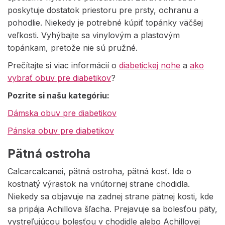
poskytuje dostatok priestoru pre prsty, ochranu a
pohodlie. Niekedy je potrebné kúpiť topánky väčšej
veľkosti. Vyhýbajte sa vinylovým a plastovým
topánkam, pretože nie sú pružné.
Prečítajte si viac informácií o
diabetickej nohe
a
ako
vybrať obuv pre diabetikov
?
Pozrite si našu kategóriu:
Dámska obuv pre diabetikov
Pánska obuv pre diabetikov
Pätná ostroha
Calcarcalcanei, pätná ostroha, pätná kosť. Ide o
kostnatý výrastok na vnútornej strane chodidla.
Niekedy sa objavuje na zadnej strane pätnej kosti, kde
sa pripája Achillova šľacha. Prejavuje sa bolesťou päty,
vystreľujúcou bolesťou v chodidle alebo Achillovej