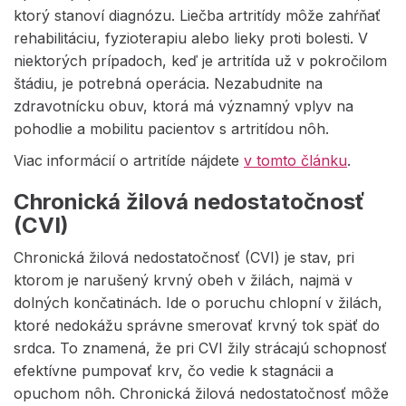
ktorý stanoví diagnózu. Liečba artritídy môže zahŕňať
rehabilitáciu, fyzioterapiu alebo lieky proti bolesti. V
niektorých prípadoch, keď je artritída už v pokročilom
štádiu, je potrebná operácia. Nezabudnite na
zdravotnícku obuv, ktorá má významný vplyv na
pohodlie a mobilitu pacientov s artritídou nôh.
Viac informácií o artritíde nájdete
v tomto článku
.
Chronická žilová nedostatočnosť
(CVI)
Chronická žilová nedostatočnosť (CVI) je stav, pri
ktorom je narušený krvný obeh v žilách, najmä v
dolných končatinách. Ide o poruchu chlopní v žilách,
ktoré nedokážu správne smerovať krvný tok späť do
srdca. To znamená, že pri CVI žily strácajú schopnosť
efektívne pumpovať krv, čo vedie k stagnácii a
opuchom nôh. Chronická žilová nedostatočnosť môže