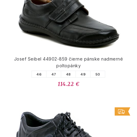
Josef Seibel 44902-859 čierne pánske nadmerné
poltopánky
46
47
48
49
50
114.22 €