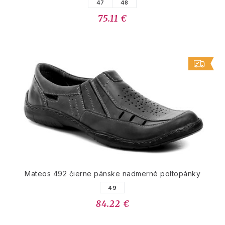
47
48
75.11 €
Mateos 492 čierne pánske nadmerné poltopánky
49
84.22 €