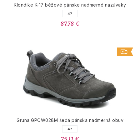
Klondike K-17 béžové pánske nadmerné nazúvaky
47
87.78 €
Gruna GPOW028M šedá pánska nadmerná obuv
47
75.11 €