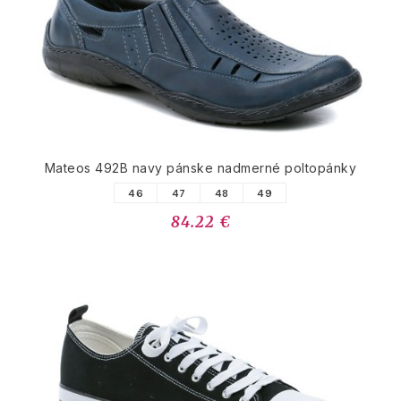
Mateos 492B navy pánske nadmerné poltopánky
46
47
48
49
84.22 €