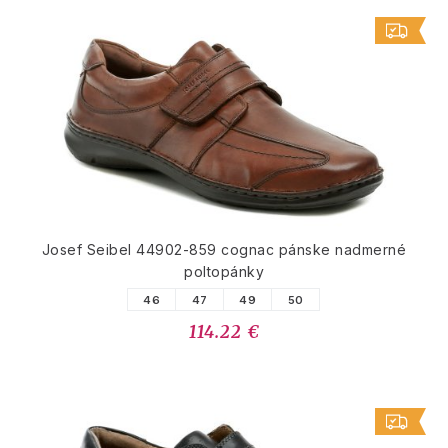
Josef Seibel 44902-859 cognac pánske nadmerné
poltopánky
46
47
49
50
114.22 €