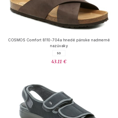
COSMOS Comfort 8110-704a hnedé pánske nadmerné
nazúvaky
50
43.11 €