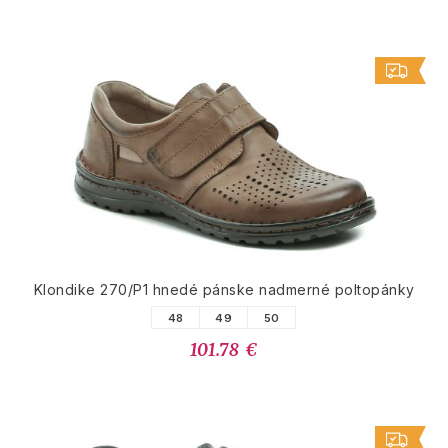
Klondike 270/P1 hnedé pánske nadmerné poltopánky
48
49
50
101.78 €