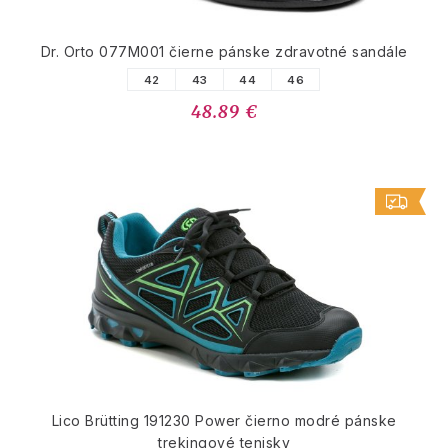
Dr. Orto 077M001 čierne pánske zdravotné sandále
42
43
44
46
48.89 €
Lico Brütting 191230 Power čierno modré pánske
trekingové tenisky