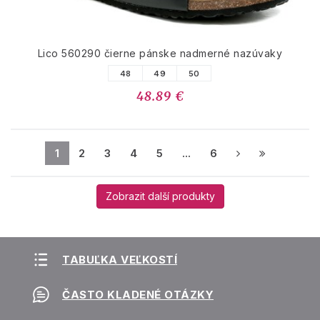
Lico 560290 čierne pánske nadmerné nazúvaky
48
49
50
48.89 €
1
2
3
4
5
...
6
Zobrazit další produkty
TABUĽKA VEĽKOSTÍ
ČASTO KLADENÉ OTÁZKY