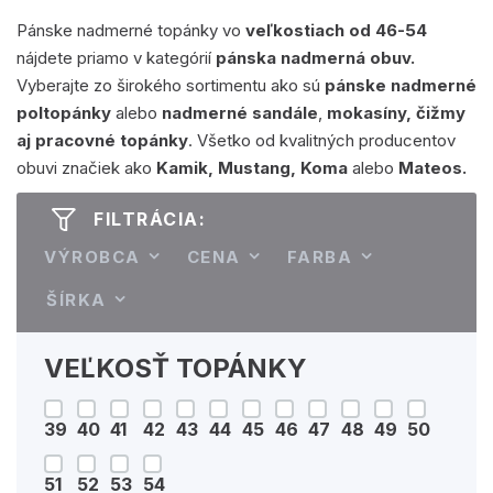
Pánske nadmerné topánky vo
veľkostiach od 46-54
nájdete priamo v kategórií
pánska nadmerná obuv.
Vyberajte zo širokého sortimentu ako sú
pánske nadmerné
poltopánky
alebo
nadmerné sandále
,
mokasíny, čižmy
aj pracovné topánky
. Všetko od kvalitných producentov
obuvi značiek ako
Kamik, Mustang, Koma
alebo
Mateos.
FILTRÁCIA:
VÝROBCA
CENA
FARBA
ŠÍRKA
VEĽKOSŤ TOPÁNKY
39
40
41
42
43
44
45
46
47
48
49
50
51
52
53
54