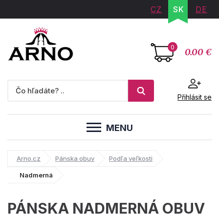
CZ
SK
DE
0
0.00 €
Přihlásit se
MENU
Arno.cz
Pánska obuv
Podľa veľkosti
Nadmerná
PÁNSKA NADMERNÁ OBUV