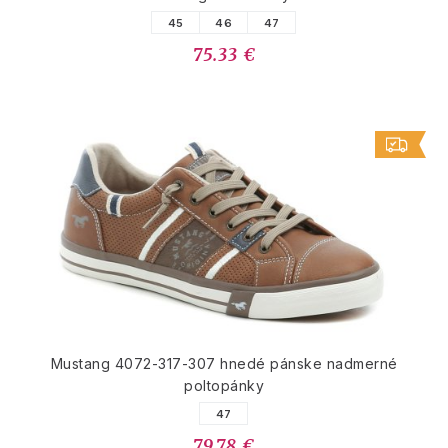
45
46
47
75.33 €
Mustang 4072-317-307 hnedé pánske nadmerné
poltopánky
47
79.78 €