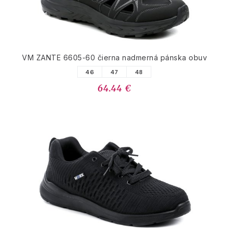
VM ZANTE 6605-60 čierna nadmerná pánska obuv
46
47
48
64.44 €