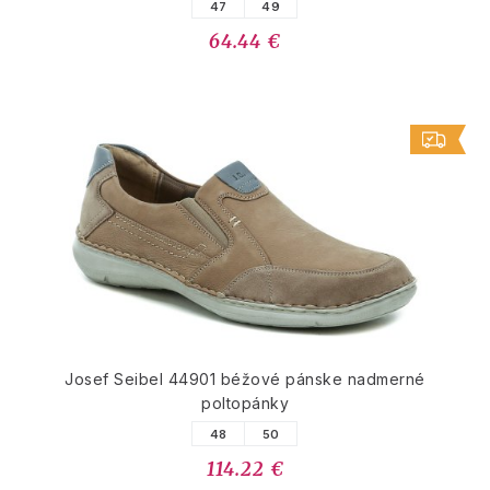
47
49
64.44 €
Josef Seibel 44901 béžové pánske nadmerné
poltopánky
48
50
114.22 €