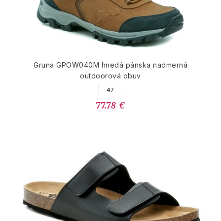
Gruna GPOW040M hnedá pánska nadmerná
outdoorová obuv
47
77.78 €