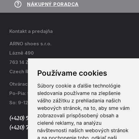
NÁKUPNÝ PORADCA
Kontakt a predajňa
ARNO shoes s.r.o.
Lázně 490
763 14 Zlín - Kostelec
Používame cookies
Czech Republic
Otváracia doba
Súbory cookie a ďalšie technológie
sledovania používame na zlepšenie
Po-Pia: 9-17
vášho zážitku z prehliadania našich
So: 9-12
webových stránok, na to, aby sme vám
zobrazovali prispôsobený obsah a
(+420) 577 915 036,
cielené reklamy, na analýzu
(+420) 773 667 390
návštevnosti našich webových stránok
a na pochopenie toho, odkiaľ naši