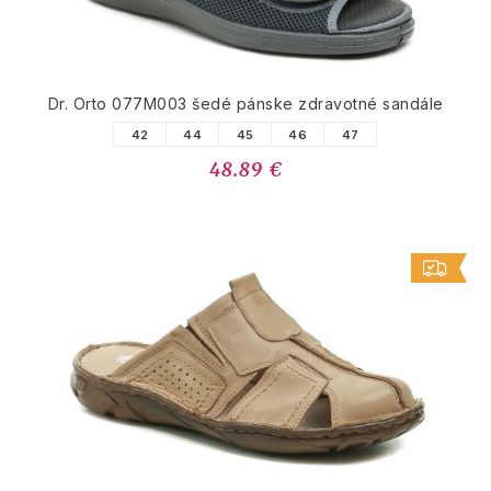
Dr. Orto 077M003 šedé pánske zdravotné sandále
42
44
45
46
47
48.89 €