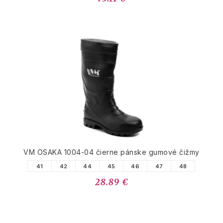
VM OSAKA 1004-04 čierne pánske gumové čižmy
41
42
44
45
46
47
48
28.89 €