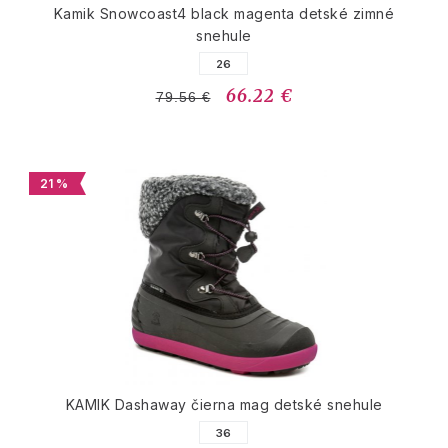
Kamik Snowcoast4 black magenta detské zimné
snehule
26
66.22 €
79.56 €
21 %
KAMIK Dashaway čierna mag detské snehule
36