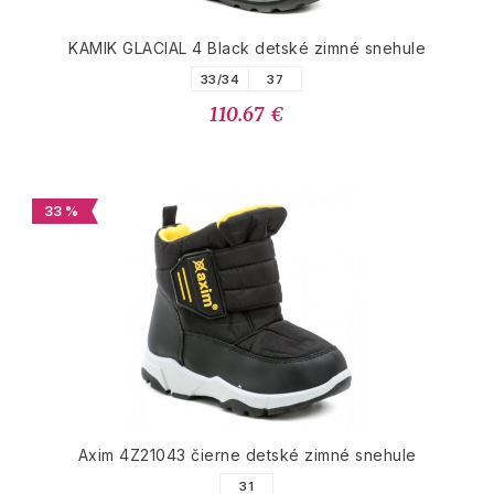
KAMIK GLACIAL 4 Black detské zimné snehule
33/34
37
110.67 €
33 %
Axim 4Z21043 čierne detské zimné snehule
31