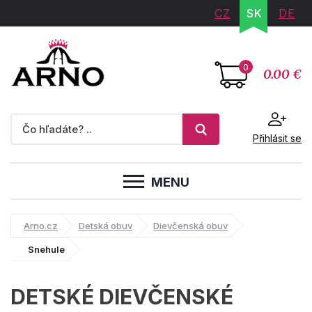
CZ
SK
DE
0
0.00 €
Přihlásit se
MENU
Arno.cz
Detská obuv
Dievčenská obuv
Snehule
DETSKÉ DIEVČENSKÉ