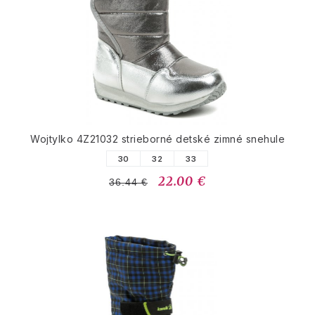
Wojtylko 4Z21032 strieborné detské zimné snehule
30
32
33
22.00 €
36.44 €