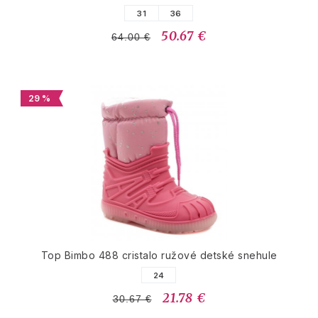
31
36
50.67 €
64.00 €
29 %
Top Bimbo 488 cristalo ružové detské snehule
24
21.78 €
30.67 €