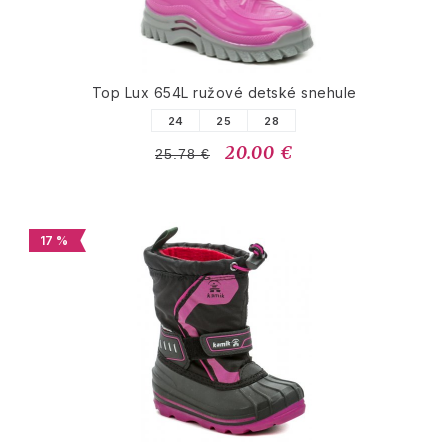
Top Lux 654L ružové detské snehule
24
25
28
20.00 €
25.78 €
17 %