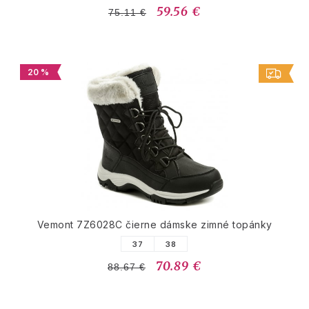
59.56 €
75.11 €
20 %
Vemont 7Z6028C čierne dámske zimné topánky
37
38
70.89 €
88.67 €