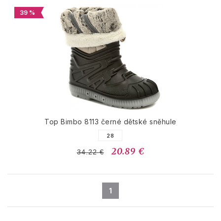
39 %
Top Bimbo 8113 černé dětské sněhule
28
20.89 €
34.22 €
1