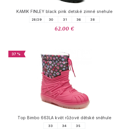
KAMIK FINLEY black pink detské zimné snehule
28/29
30
31
36
38
62.00 €
37 %
Top Bimbo 663LA květ růžové dětské sněhule
33
34
35