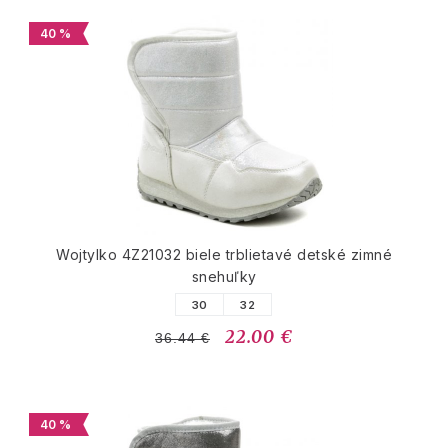
40 %
Wojtylko 4Z21032 biele trblietavé detské zimné
snehuľky
30
32
22.00 €
36.44 €
40 %