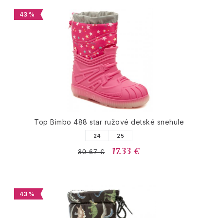
43 %
Top Bimbo 488 star ružové detské snehule
24
25
17.33 €
30.67 €
43 %