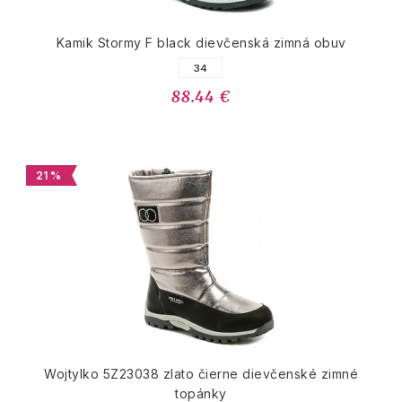
Kamik Stormy F black dievčenská zimná obuv
34
88.44 €
21 %
Wojtylko 5Z23038 zlato čierne dievčenské zimné
topánky