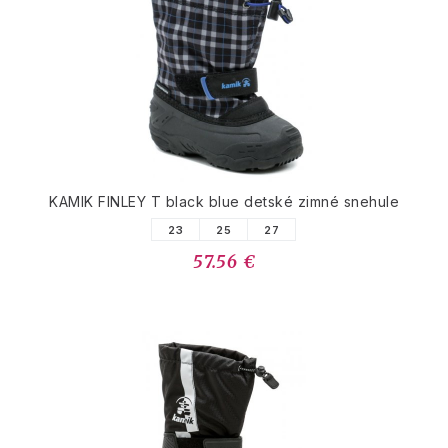
KAMIK FINLEY T black blue detské zimné snehule
23
25
27
57.56 €