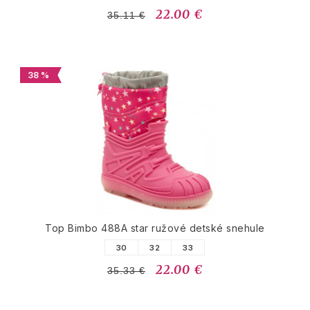
22.00 €
35.11 €
38 %
Top Bimbo 488A star ružové detské snehule
30
32
33
22.00 €
35.33 €