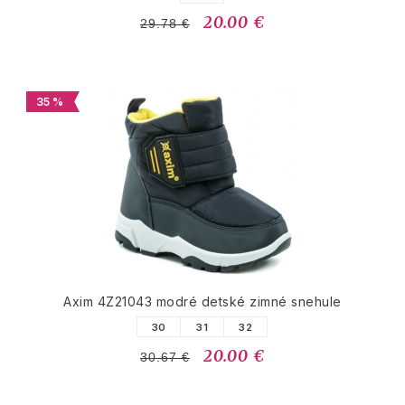
20.00 €
29.78 €
35 %
Axim 4Z21043 modré detské zimné snehule
30
31
32
20.00 €
30.67 €