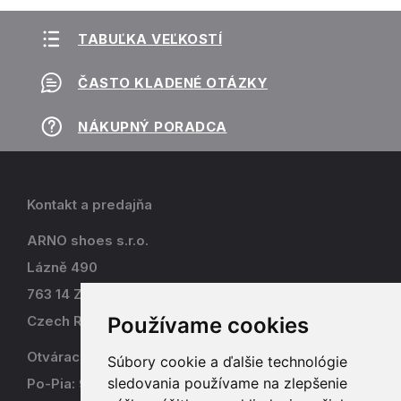
TABUĽKA VEĽKOSTÍ
ČASTO KLADENÉ OTÁZKY
NÁKUPNÝ PORADCA
Kontakt a predajňa
ARNO shoes s.r.o.
Lázně 490
763 14 Zlín - Kostelec
Používame cookies
Czech Republic
Otváracia doba
Súbory cookie a ďalšie technológie
sledovania používame na zlepšenie
Po-Pia: 9-17