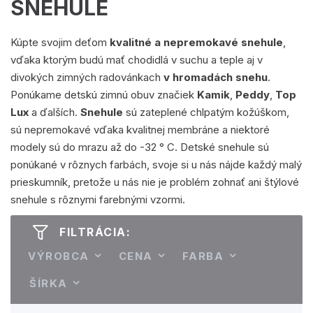
SNEHULE
Kúpte svojim deťom
kvalitné a nepremokavé snehule
,
vďaka ktorým budú mať chodidlá v suchu a teple aj v
divokých zimných radovánkach
v hromadách snehu
.
Ponúkame detskú zimnú obuv značiek
Kamik
,
Peddy
,
Top
Lux
a ďalších.
Snehule
sú zateplené chlpatým kožúškom,
sú nepremokavé vďaka kvalitnej membráne a niektoré
modely sú do mrazu až do -32 ° C. Detské snehule sú
ponúkané v rôznych farbách, svoje si u nás nájde každý malý
prieskumník, pretože u nás nie je problém zohnať ani štýlové
snehule s rôznymi farebnými vzormi.
FILTRÁCIA:
VÝROBCA
CENA
FARBA
ŠÍRKA