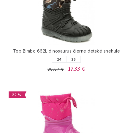
Top Bimbo 662L dinosaurus čierne detské snehule
24
25
17.33 €
30.67 €
22 %