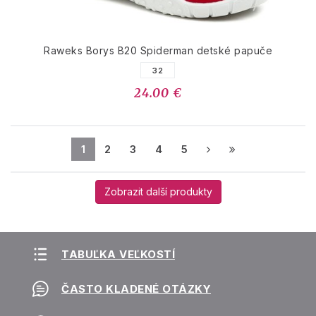
Raweks Borys B20 Spiderman detské papuče
32
24.00 €
1
2
3
4
5
Zobrazit další produkty
TABUĽKA VEĽKOSTÍ
ČASTO KLADENÉ OTÁZKY