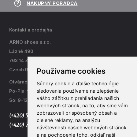
NÁKUPNÝ PORADCA
Kontakt a predajňa
ARNO shoes s.r.o.
Lázně 490
763 14 Zlín - Kostelec
Používame cookies
Czech Republic
Otváracia doba
Súbory cookie a ďalšie technológie
sledovania používame na zlepšenie
Po-Pia: 9-17
vášho zážitku z prehliadania našich
So: 9-12
webových stránok, na to, aby sme vám
zobrazovali prispôsobený obsah a
(+420) 577 915 036,
cielené reklamy, na analýzu
(+420) 773 667 390
návštevnosti našich webových stránok
a na pochopenie toho, odkiaľ naši