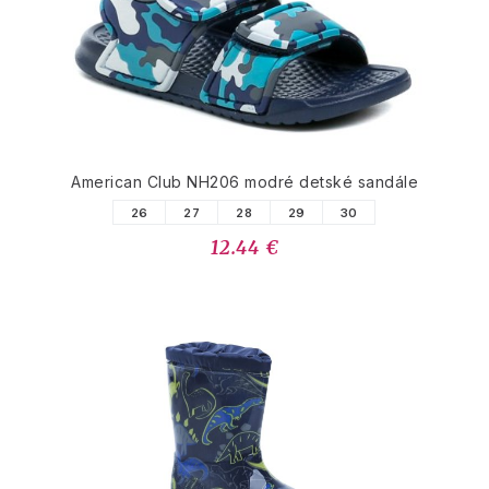
American Club NH206 modré detské sandále
26
27
28
29
30
12.44 €