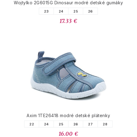
Wojtylko 2G6015G Dinosaur modré detské gumáky
23
24
25
26
17.33 €
Axim 1TE26418 modré detské plátenky
22
24
25
26
27
28
16.00 €