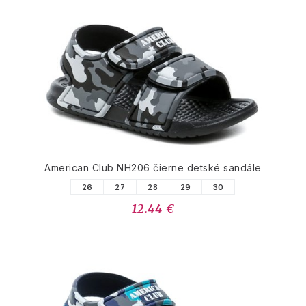
American Club NH206 čierne detské sandále
26
27
28
29
30
12.44 €