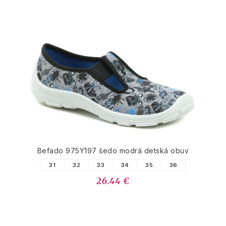
Befado 975Y197 šedo modrá detská obuv
31
32
33
34
35
36
26.44 €