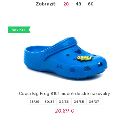
Zobraziť:
28
48
60
Novinka
Coqui Big Frog 8101 modré detské nazúvaky
28/29
30/31
32/33
34/35
36/37
20.89 €