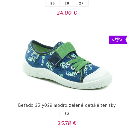
25
26
27
24.00 €
Befado 351y029 modro zelené detské tenisky
32
25.78 €