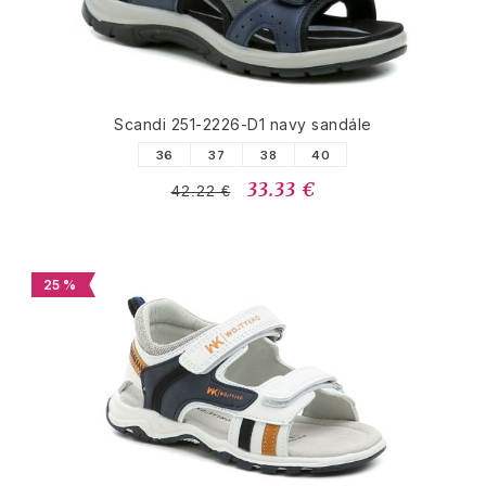
Scandi 251-2226-D1 navy sandále
36
37
38
40
33.33 €
42.22 €
25 %