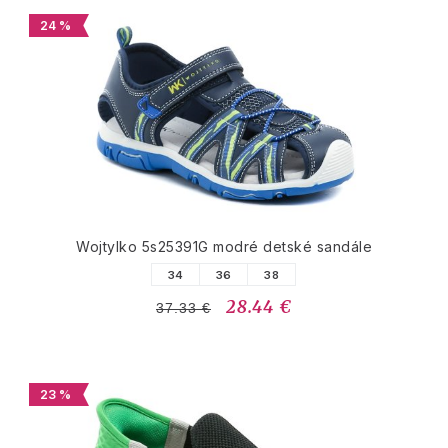
24 %
Wojtylko 5s25391G modré detské sandále
34
36
38
28.44 €
37.33 €
23 %