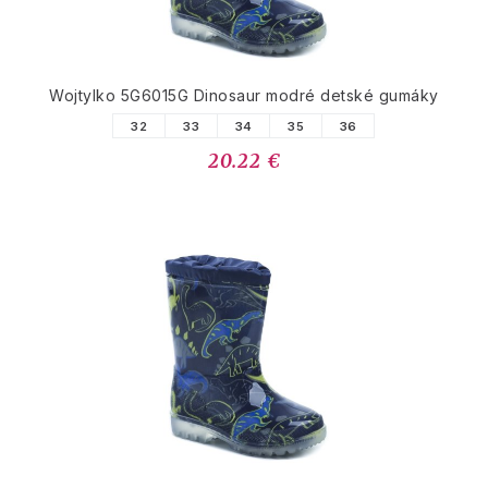
Wojtylko 5G6015G Dinosaur modré detské gumáky
32
33
34
35
36
20.22 €