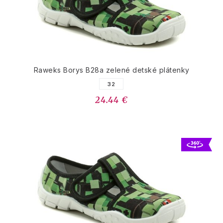
Raweks Borys B28a zelené detské plátenky
32
24.44 €