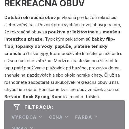
REKREAČNÁ OBUV
Detská rekreačná obuv
je vhodná pre každú rekreáciu
alebo voľný čas. Rozdiel proti vychádzkovej obuvi je v tom,
že rekreačná obuv sa
používa príležitostne
a s
menšou
intenzitou záťaže
. Typickým príkladom sú
žabky flip-
flop
,
topánky do vody
,
papuče
,
plátené tenisky
,
snehule
a ďalšie typy, ktoré používate k určitej príležitosti s
nižšou funkčné záťažou. Medzi najčastejšie použitie tohto
typu patrí používanie plážoviek pri bazéne, prezuvky doma,
snehule na zjazdovkách alebo okolo horské chaty. Či už sa
rozhodnete zaobstarať si akúkoľvek rekreačná obuv u nás
chybu neurobíte. Ponúkame kvalitné obuv značiek akou sú
Befado
,
Rock Spring
,
Kamik
a mnoho ďalších.
FILTRÁCIA:
VÝROBCA
CENA
FARBA
ŠÍRKA