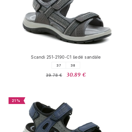
Scandi 251-2190-C1 šedé sandále
37
38
30.89 €
39.78 €
21 %