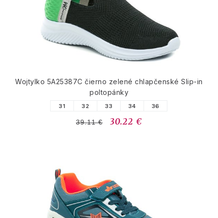
Wojtylko 5A25387C čierno zelené chlapčenské Slip-in
poltopánky
31
32
33
34
36
30.22 €
39.11 €