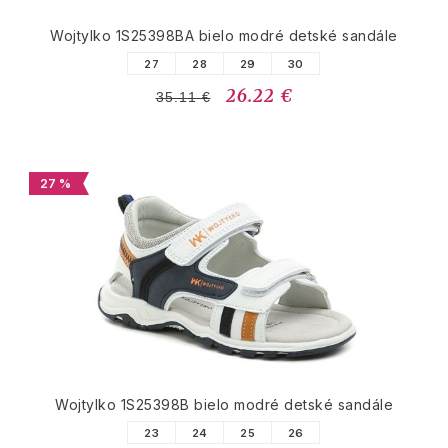
Wojtylko 1S25398BA bielo modré detské sandále
27
28
29
30
26.22 €
35.11 €
27 %
Wojtylko 1S25398B bielo modré detské sandále
23
24
25
26