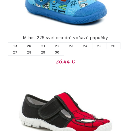
Milami 226 svetlomodré voňavé papučky
19
20
21
22
23
24
25
26
27
28
29
30
26.44 €