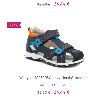
24.44 €
33.33 €
27 %
Wojtylko 1S25395G navy detské sandále
22
23
24
24.44 €
33.33 €