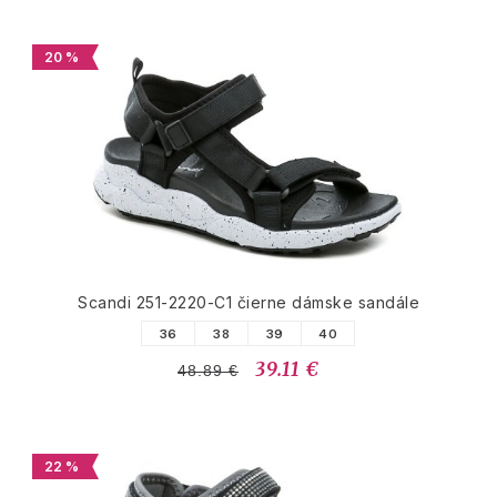
20 %
Scandi 251-2220-C1 čierne dámske sandále
36
38
39
40
39.11 €
48.89 €
22 %