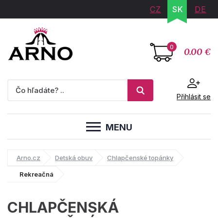
CZ
SK
DE
0
0.00 €
Přihlásit se
MENU
Arno.cz
Detská obuv
Chlapčenské topánky
Rekreačná
CHLAPČENSKÁ