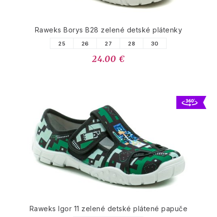
Raweks Borys B28 zelené detské plátenky
25
26
27
28
30
24.00 €
Raweks Igor 11 zelené detské plátené papuče