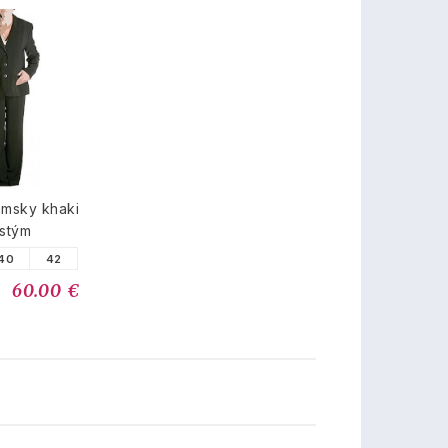
ámsky khaki
stým
40
42
60.00 €