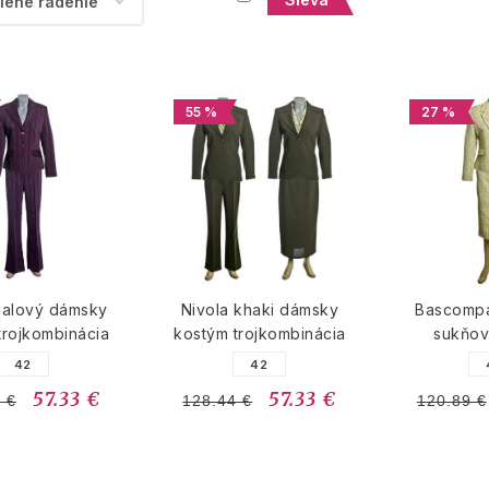
55 %
27 %
fialový dámsky
Nivola khaki dámsky
Bascomp
trojkombinácia
kostým trojkombinácia
sukňov
42
42
57.33 €
57.33 €
 €
128.44 €
120.89 €