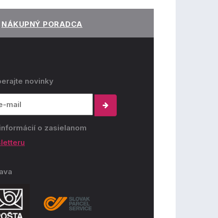
NÁKUPNÝ PORADCA
erajte novinky
informácií o zasielanom
letteru
ava