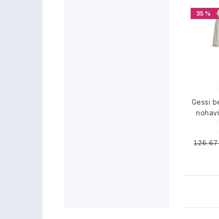
35 %
Gessi 
nohav
126.67