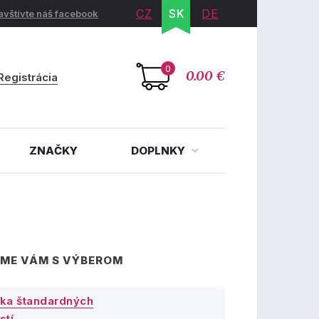
CZ
SK
DE
avštívte náš facebook
0
0.00 €
Registrácia
ZNAČKY
DOPLNKY
ME VÁM S VÝBEROM
ka štandardných
stí