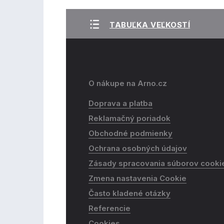
TABUĽKA VEĽKOSTÍ
O nákupe na Arno.cz
Doprava a platba
Reklamačný poriadok
Obchodné podmienky
Ochrana osobných údajov
Zásady spracovania súborov cooki
Zmena nastavenia Cookie
Často kladené otázky
Referencie
Cookies