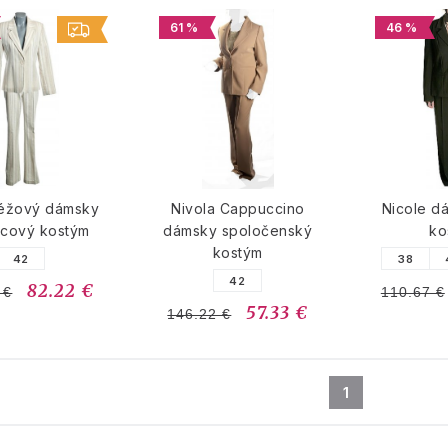
61 %
46 %
béžový dámsky
Nivola Cappuccino
Nicole d
icový kostým
dámsky spoločenský
ko
kostým
42
38
42
82.22 €
 €
110.67 €
57.33 €
146.22 €
1