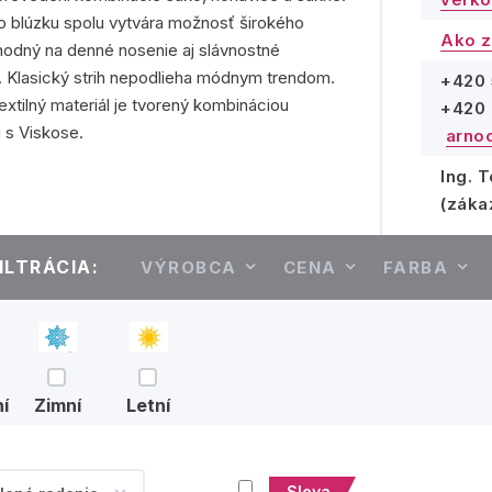
o blúzku spolu vytvára možnosť širokého
Ako z
vhodný na denné nosenie aj slávnostné
ti. Klasický strih nepodlieha módnym trendom.
+420 
extilný materiál je tvorený kombináciou
+420 
 s Viskose.
arno
Ing. 
(záka
ILTRÁCIA:
VÝROBCA
CENA
FARBA
í
Zimní
Letní
Sleva