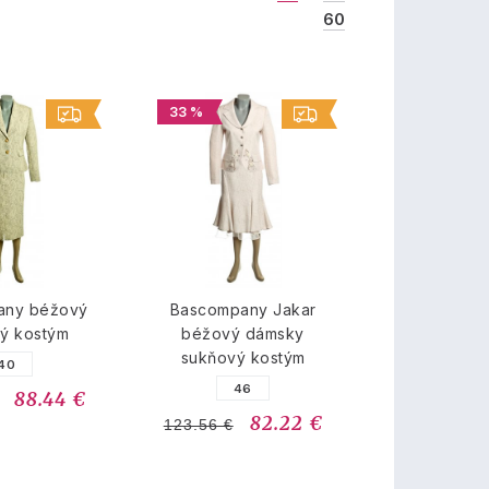
60
33 %
any béžový
Bascompany Jakar
ý kostým
béžový dámsky
sukňový kostým
40
46
88.44 €
82.22 €
123.56 €