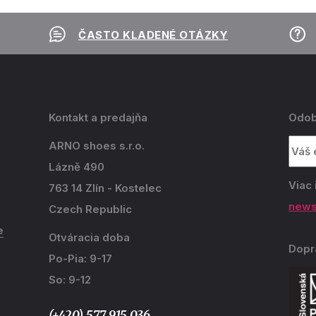
ČASTO KLADENÉ OTÁZKY
Kontakt a predajňa
Odob
ARNO shoes s.r.o.
Lázně 490
Viac 
763 14 Zlín - Kostelec
news
Czech Republic
e
Otváracia doba
Dopr
Po-Pia: 9-17
So: 9-12
(+420) 577 915 036,