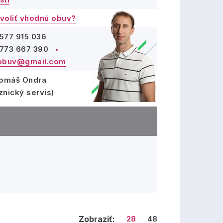
voliť vhodnú obuv?
577 915 036
773 667 390
obuv@gmail.com
Tomáš Ondra
znický servis)
Zobraziť:
28
48