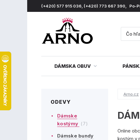
(+420) 577 915 036, (+420) 773 667 390, Po-P
DÁMSKA OBUV
PÁNSK
Arno.cz
ODEVY
DÁM
Dámske
kostýmy
(7)
Online ob
Dámske bundy
kostým v 