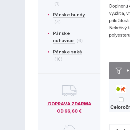
(1)
Doplnenú 
využitia, 
Pánske bundy
príležitos
(4)
Nekrčivý t
Pánske
polyesteru
nohavice
(6)
Pánske saká
(10)
F
DOPRAVA ZDARMA
Celoročn
OD 66,60 €