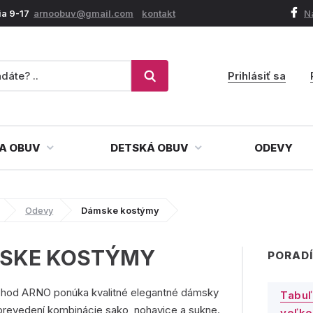
ia 9-17
arnoobuv@gmail.com
kontakt
N
Prihlásiť sa
A OBUV
DETSKÁ OBUV
ODEVY
Odevy
Dámske kostýmy
SKE KOSTÝMY
PORADÍ
chod ARNO ponúka kvalitné elegantné dámsky
Tabuľ
prevedení kombinácie sako, nohavice a sukne.
veľko