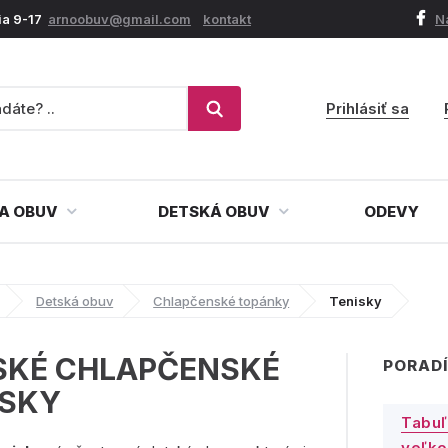
ia 9-17
arnoobuv@gmail.com
kontakt
N
Prihlásiť sa
A OBUV
DETSKÁ OBUV
ODEVY
Detská obuv
Chlapčenské topánky
Tenisky
SKÉ CHLAPČENSKÉ
PORADÍ
ISKY
Tabuľ
veľko