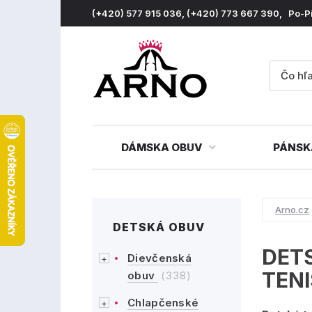
(+420) 577 915 036, (+420) 773 667 390, Po-P
DÁMSKA OBUV
PÁNSK
Arno.cz
DETSKÁ OBUV
DET
Dievčenská
TEN
obuv
(338)
Chlapčenské