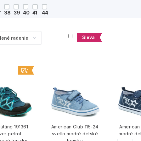
7
38
39
40
41
44
Sleva
rütting 191361
American Club 115-24
American 
er petrol
svetlo modré detské
modré det
gové tenisky
tenisky