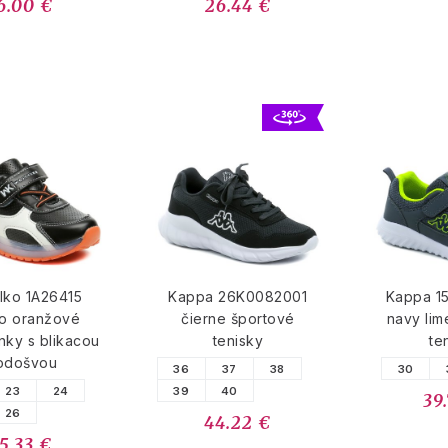
6.00 €
26.44 €
lko 1A26415
Kappa 26K0082001
Kappa 1
no oranžové
čierne športové
navy lim
nky s blikacou
tenisky
te
odošvou
36
37
38
30
23
24
39
40
39
26
44.22 €
5.33 €