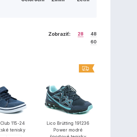
Zobraziť:
28
48
60
Club 115-24
Lico Brütting 191236
ské tenisky
Power modré
športové tenisky