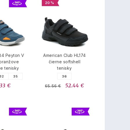
20 %
84 Peyton V
American Club HL174
oranžove
čierne softshell
e tenisky
tenisky
32
35
36
.33 €
52.44 €
65.56 €