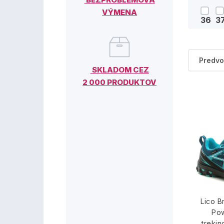
VÝMENA
36
3
SKLADOM CEZ
2 000 PRODUKTOV
Lico B
Pow
trekin