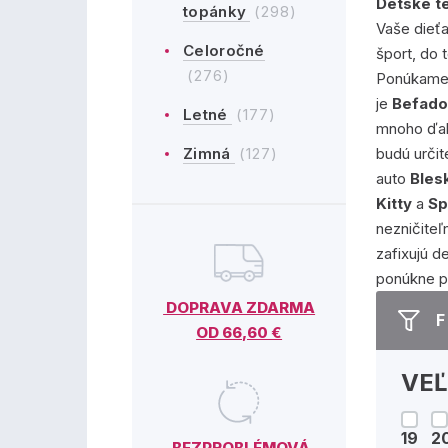
Detské t
topánky
(298)
Vaše dieťa
Celoročné
šport, do 
(276)
Ponúkame 
je
Befad
Letné
(177)
mnoho ďal
Zimná
(127)
budú urči
auto
Bles
Kitty
a
Sp
nezničite
zafixujú d
ponúkne p
DOPRAVA ZDARMA
F
OD 66,60 €
VE
19
2
BEZPROBLÉMOVÁ