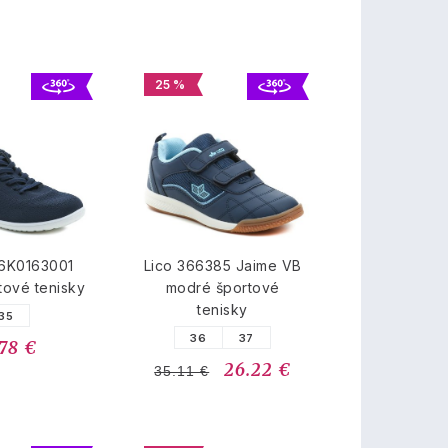
25 %
6K0163001
Lico 366385 Jaime VB
tové tenisky
modré športové
tenisky
35
36
37
.78 €
26.22 €
35.11 €