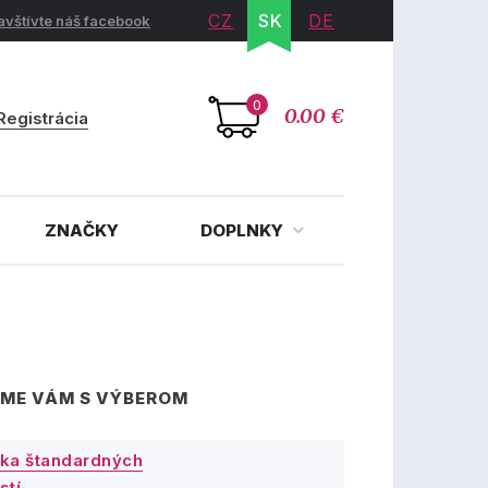
CZ
SK
DE
avštívte náš facebook
0
0.00 €
Registrácia
ZNAČKY
DOPLNKY
ME VÁM S VÝBEROM
ka štandardných
stí