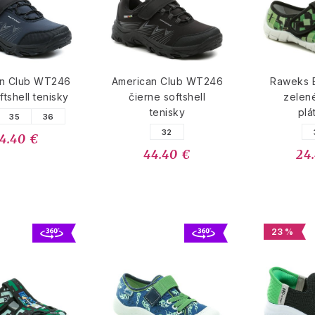
an Club WT246
American Club WT246
Raweks 
ftshell tenisky
čierne softshell
zelen
tenisky
plá
35
36
32
4.40 €
44.40 €
24
23 %