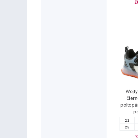
1
Wojty
čier
poltopá
p
22
25
3