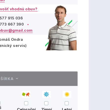
voliť vhodnú obuv?
577 915 036
773 667 390
obuv@gmail.com
Tomáš Ondra
znický servis)
ŠÍRKA
5
Celoroční
Zimní
Letní