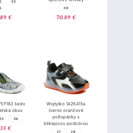
2
33
5
39
.89 €
70.89 €
75Y183 šedo
Wojtylko 1A26415a
etská obuv
čierno oranžové
poltopánky s
35
36
blikajúcou podošvou
.33 €
27
29