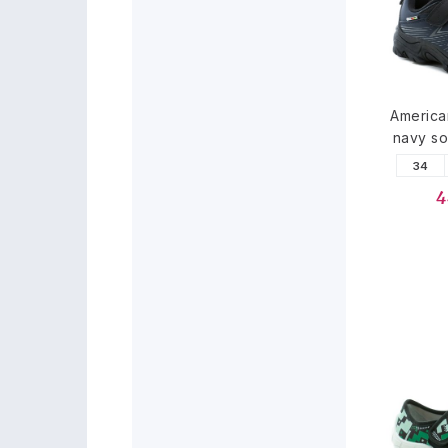
Americ
navy so
34
4