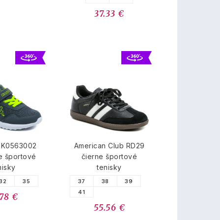
37.33 €
5K0563002
American Club RD29
e športové
čierne športové
nisky
tenisky
32
35
37
38
39
41
.78 €
55.56 €