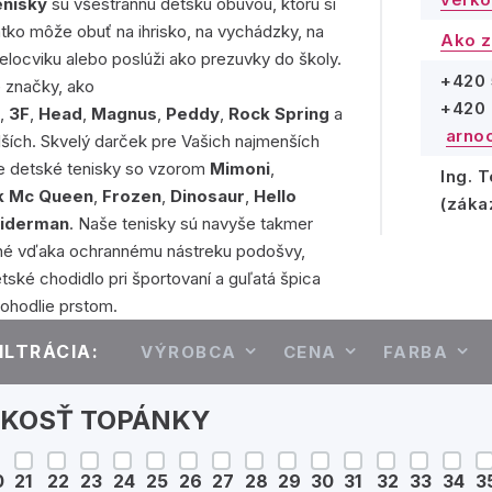
enisky
sú všestrannú detskú obuvou, ktorú si
tko môže obuť na ihrisko, na vychádzky, na
Ako z
telocviku alebo poslúži ako prezuvky do školy.
+420 
značky, ako
+420 
o
,
3F
,
Head
,
Magnus
,
Peddy
,
Rock Spring
a
arno
ších. Skvelý darček pre Vašich najmenších
te detské tenisky so vzorom
Mimoni
,
Ing. 
k Mc Queen
,
Frozen
,
Dinosaur
,
Hello
(záka
iderman
. Naše tenisky sú navyše takmer
ľné vďaka ochrannému nástreku podošvy,
etské chodidlo pri športovaní a guľatá špica
ohodlie prstom.
ILTRÁCIA:
VÝROBCA
CENA
FARBA
ĽKOSŤ TOPÁNKY
0
21
22
23
24
25
26
27
28
29
30
31
32
33
34
3