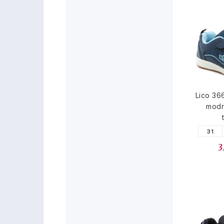
Lico 36
modr
31
3