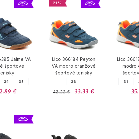
21 %
6385 Jaime VA
Lico 366184 Peyton
Lico 3661
é športové
VA modro oranžové
modro 
tenisky
športové tenisky
športov
34
35
36
31
2.89 €
33.33 €
35
42.22 €