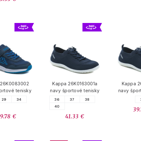
 26K0083002
Kappa 26K0163001a
Kappa 2
ortové tenisky
navy športové tenisky
navy špor
29
34
36
37
38
40
39
9.78 €
41.33 €