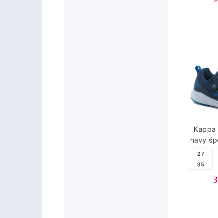
Kappa
navy šp
27
35
3