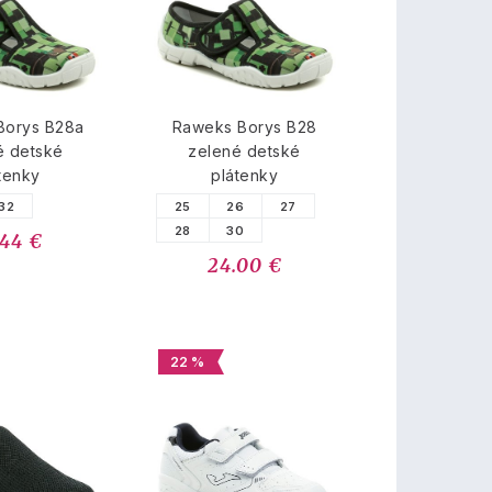
Borys B28a
Raweks Borys B28
é detské
zelené detské
tenky
plátenky
32
25
26
27
28
30
.44 €
24.00 €
22 %