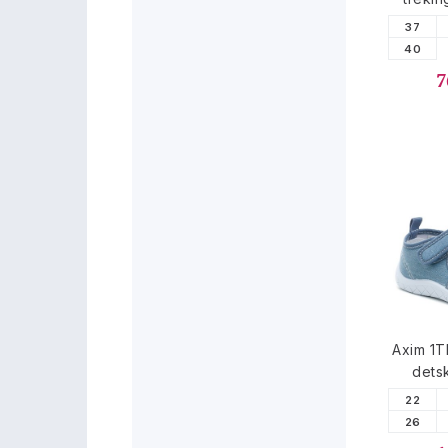
37
40
7
Axim 1
dets
22
26