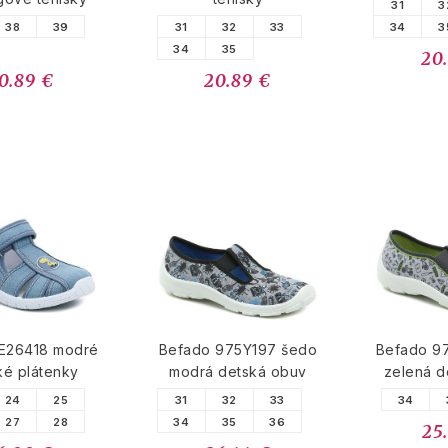
31
3
38
39
31
32
33
34
3
34
35
20
0.89 €
20.89 €
TE26418 modré
Befado 975Y197 šedo
Befado 9
ké plátenky
modrá detská obuv
zelená d
24
25
31
32
33
34
27
28
34
35
36
25