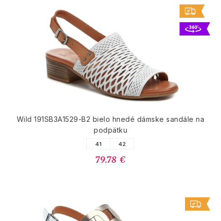
Wild 191SB3A1529-B2 bielo hnedé dámske sandále na
podpätku
41
42
79.78 €