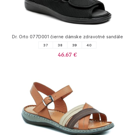
Dr. Orto 077D001 čierne dámske zdravotné sandále
37
38
39
40
46.67 €