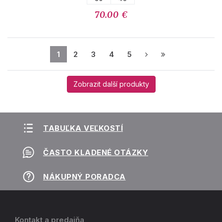
70.00 €
1
2
3
4
5
Zobrazit další produkty
TABUĽKA VEĽKOSTÍ
ČASTO KLADENÉ OTÁZKY
NÁKUPNÝ PORADCA
Kontakt a predajňa