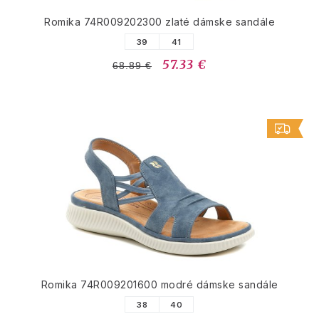
Romika 74R009202300 zlaté dámske sandále
39
41
57.33 €
68.89 €
Romika 74R009201600 modré dámske sandále
38
40