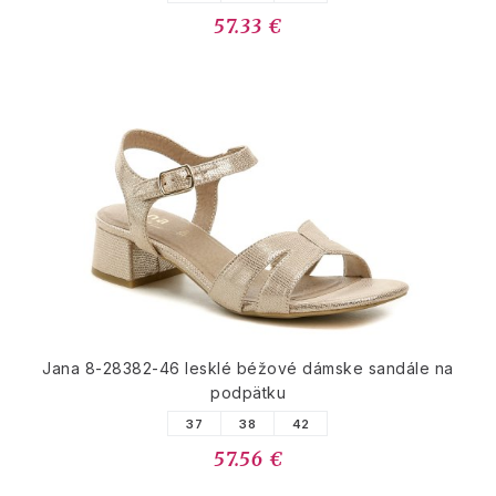
57.33 €
Jana 8-28382-46 lesklé béžové dámske sandále na
podpätku
37
38
42
57.56 €