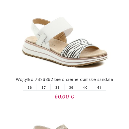
Wojtylko 7S26362 bielo čierne dámske sandále
36
37
38
39
40
41
60.00 €