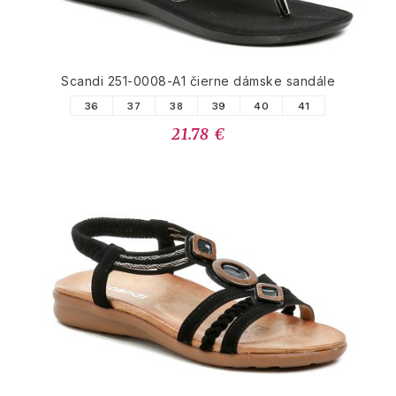
Scandi 251-0008-A1 čierne dámske sandále
36
37
38
39
40
41
21.78 €