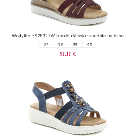
Wojtylko 7S25327W bordó dámske sandále na kline
37
38
39
40
51.11 €