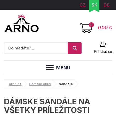
CZ
SK
DE
0
0.00 €
Přihlásit se
MENU
Arno.cz
Dámska obuv
Sandále
DÁMSKE SANDÁLE NA
VŠETKY PRÍLEŽITOSTI