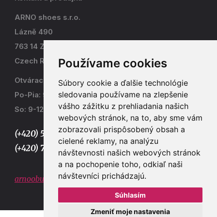
ARNO shoes s.r.o.
Lázně 490
763 14 Zlín - Kostelec
Používame cookies
Czech Republic
Otváracia doba
Súbory cookie a ďalšie technológie
sledovania používame na zlepšenie
Po-Pia: 9-17
vášho zážitku z prehliadania našich
So: 9-12
webových stránok, na to, aby sme vám
zobrazovali prispôsobený obsah a
(+420) 577 915 036,
cielené reklamy, na analýzu
(+420) 773 667 390
návštevnosti našich webových stránok
a na pochopenie toho, odkiaľ naši
návštevníci prichádzajú.
arnoobuv@gmail.com
Súhlasím
Zmeniť moje nastavenia