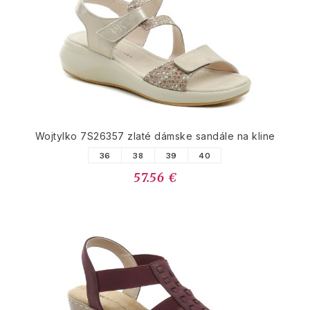
Wojtylko 7S26357 zlaté dámske sandále na kline
36
38
39
40
57.56 €