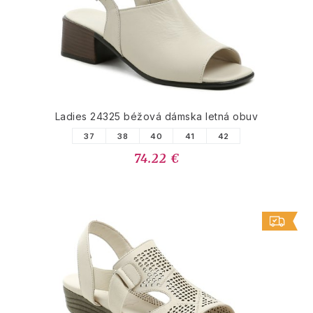
Ladies 24325 béžová dámska letná obuv
37
38
40
41
42
74.22 €