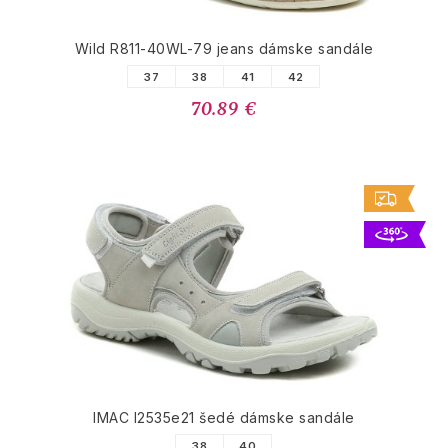
Wild R811-40WL-79 jeans dámske sandále
37
38
41
42
70.89 €
IMAC I2535e21 šedé dámske sandále
38
40