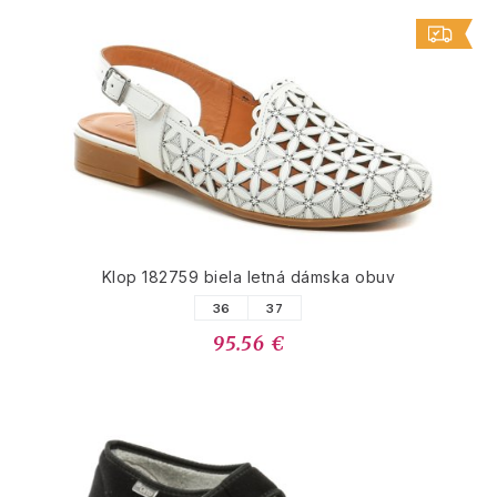
Klop 182759 biela letná dámska obuv
36
37
95.56 €