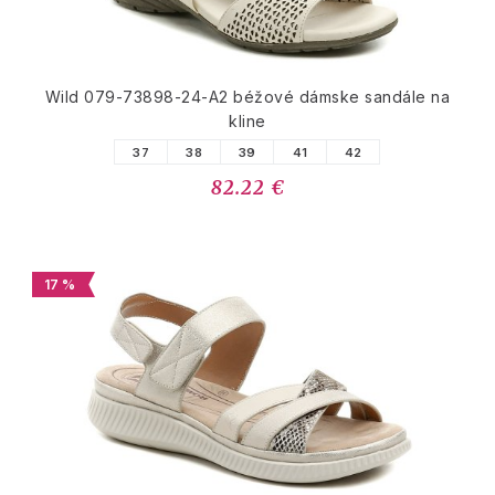
Wild 079-73898-24-A2 béžové dámske sandále na
kline
37
38
39
41
42
82.22 €
17 %