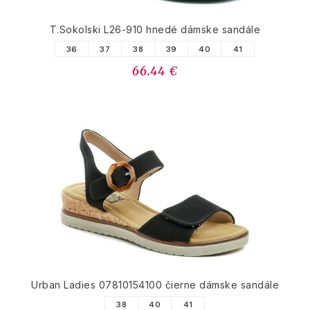
T.Sokolski L26-910 hnedé dámske sandále
36
37
38
39
40
41
66.44 €
Urban Ladies 07810154100 čierne dámske sandále
38
40
41