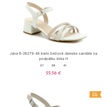
Jana 8-28279-46 bielo béžové dámske sandále na
podpätku šírka H
37
39
41
55.56 €