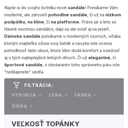
Kúpte si do svojho botníku nové
sandále
! Ponúkame Vám
moderné, ale zároveň
pohodlné sandále
, či už na
nízkom
podpätku
,
na kline
, či
na platforme
. Práve jar a leto sú
hlavné sezónou sandálov, dajú sa ale nosiť aj na jeseň.
Dámske sandále
ponúkame v moderných vzoroch, vďaka
ktorým majiteľka oživia svoj šatník a navyše iste ocenia
pohodlnosť tejto obuvi, ktorá Vám dodá komfort a sviežosť
aj v tých najteplejších letných dňoch. Či už
elegantné
, či
športové sandále
, s obstaraním toho správneho páru iste
"nešliapnete" vedľa.
FILTRÁCIA:
VÝROBCA
CENA
FARBA
ŠÍRKA
VEĽKOSŤ TOPÁNKY