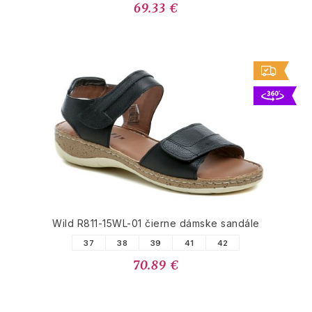
69.33 €
Wild R811-15WL-01 čierne dámske sandále
37
38
39
41
42
70.89 €