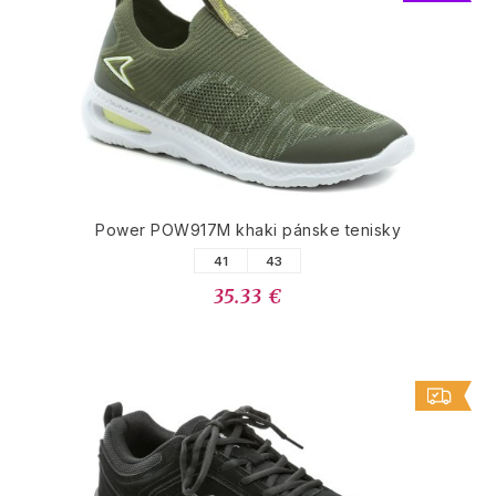
Power POW917M khaki pánske tenisky
41
43
35.33 €