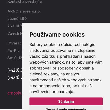
Kontakt a predajňa
ARNO shoes s.r.o.
Lázně 490
763 14 Zlín - Kostelec
Používame cookies
Czech Republic
Otváracia doba
Súbory cookie a ďalšie technológie
sledovania používame na zlepšenie
Po-Pia: 9-17
vášho zážitku z prehliadania našich
So: 9-12
webových stránok, na to, aby sme vám
zobrazovali prispôsobený obsah a
(+420) 577 915 036,
cielené reklamy, na analýzu
(+420) 773 667 390
návštevnosti našich webových stránok
a na pochopenie toho, odkiaľ naši
návštevníci prichádzajú.
arnoobuv@gmail.com
Súhlasím
Zmeniť moje nastavenia