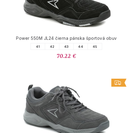
Power 550M JL24 čierna pánska športová obuv
41
42
43
44
45
70.22 €