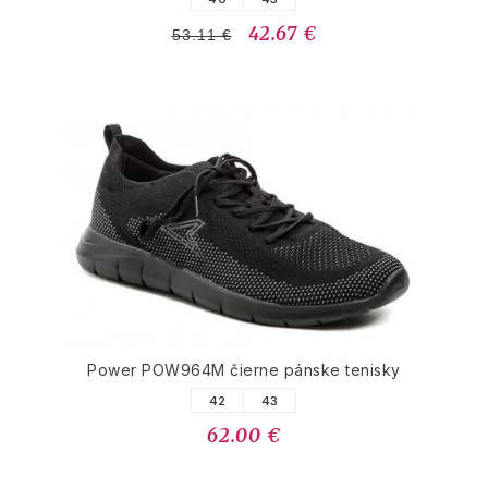
42.67 €
53.11 €
Power POW964M čierne pánske tenisky
42
43
62.00 €