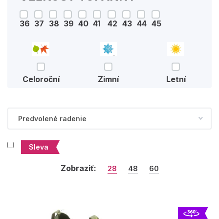
36
37
38
39
40
41
42
43
44
45
Celoroční
Zimní
Letní
Sleva
Zobraziť:
28
48
60