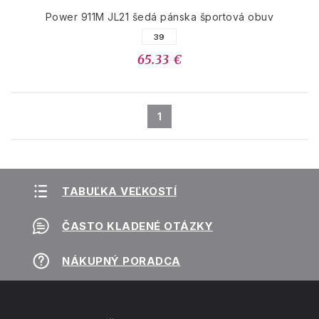
Power 911M JL21 šedá pánska športová obuv
39
65.33 €
1
TABUĽKA VEĽKOSTÍ
ČASTO KLADENÉ OTÁZKY
NÁKUPNÝ PORADCA