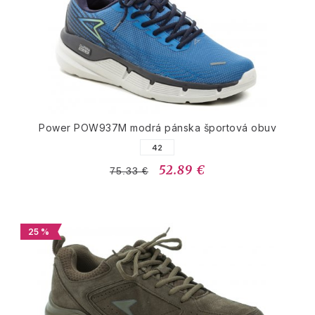
Power POW937M modrá pánska športová obuv
42
52.89 €
75.33 €
25 %