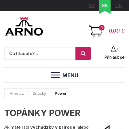
CZ
SK
DE
0
0.00 €
Přihlásit se
MENU
Arno.cz
Značky
Power
TOPÁNKY POWER
Ak máte radi
vychádzky v prírode
, alebo