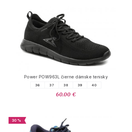
Power POW963L čierne dámske tenisky
36
37
38
39
40
60.00 €
30 %