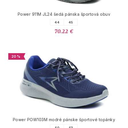
Power 911M JL24 šedá pánska športová obuv
44
45
70.22 €
20 %
Power POW103M modré pánske športové topánky
40
43