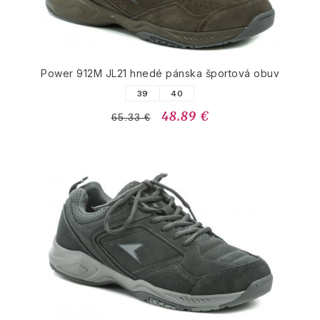
Power 912M JL21 hnedé pánska športová obuv
39
40
48.89 €
65.33 €