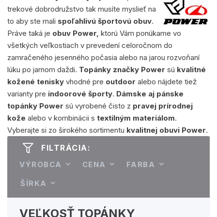
trekové dobrodružstvo tak musíte myslieť na
to aby ste mali
spoľahlivú športovú obuv
.
Práve taká je
obuv Power,
ktorú Vám ponúkame vo
všetkých veľkostiach v prevedení celoročnom do
zamračeného jesenného počasia alebo na jarou rozvoňaní
lúku po jarnom daždi.
Topánky značky Power
sú
kvalitné
kožené tenisky
vhodné pre
outdoor
alebo nájdete tiež
varianty pre
indoorové športy
.
Dámske aj pánske
topánky Power
sú vyrobené čisto z
pravej prírodnej
kože
alebo v kombinácii s
textilným materiálom
.
Vyberajte si zo širokého sortimentu
kvalitnej obuvi Power
.
FILTRÁCIA:
VÝROBCA
CENA
FARBA
ŠÍRKA
VEĽKOSŤ TOPÁNKY