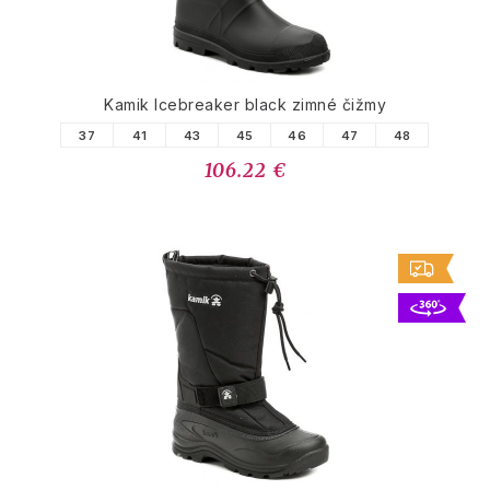
Kamik Icebreaker black zimné čižmy
37
41
43
45
46
47
48
106.22 €