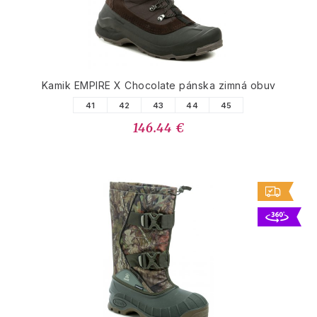
Kamik EMPIRE X Chocolate pánska zimná obuv
41
42
43
44
45
146.44 €