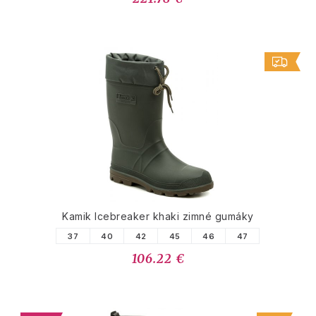
Kamik Icebreaker khaki zimné gumáky
37
40
42
45
46
47
106.22 €