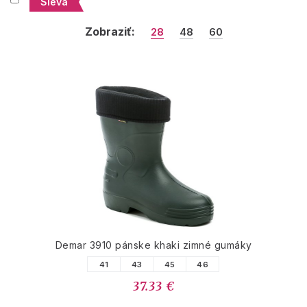
Sleva
Zobraziť:
28
48
60
Demar 3910 pánske khaki zimné gumáky
41
43
45
46
37.33 €