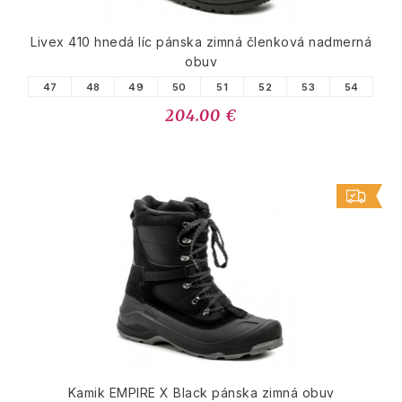
Livex 410 hnedá líc pánska zimná členková nadmerná
obuv
47
48
49
50
51
52
53
54
204.00 €
Kamik EMPIRE X Black pánska zimná obuv