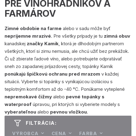
PRE VINOHRADNÍKOV A
FARMÁROV
Zimné obdobie na farme
alebo v sadu môže byť
nepríjemne mrazivé
. Pre všetky prípady je tu
zimná obuv
kanadskej
značky Kamik
, ktorá je dlhodobým partnerom
všetkých, ktorí si zimu nemusia, ale chcú užiť bez prekážok.
Či už zbierate ľadové víno, alebo potrebujete odpratávať
sneh zo zapadanej príjazdovej cesty, topánky Kamik
ponúkajú špičkovú ochranu pred mrazom
v každej
situácii. Vyberte si topánky s vynikajúcou izoláciou s
teplotným komfortom až do -40 °C. Ponúkame vyteplené
nepremokavé čižmy
alebo
pevné topánky s
waterproof
úpravou, pri ktorých si vyberiete modely s
vyberateľnou
alebo
pevnou vložkou
.
FILTRÁCIA:
VÝROBCA
CENA
FARBA