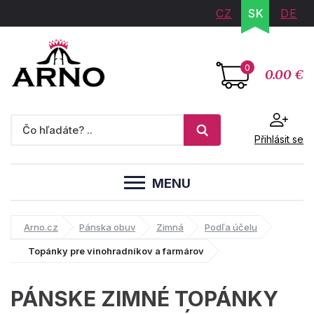
CZ
SK
DE
0
0.00 €
Přihlásit se
MENU
Arno.cz
Pánska obuv
Zimná
Podľa účelu
Topánky pre vinohradníkov a farmárov
PÁNSKE ZIMNÉ TOPÁNKY