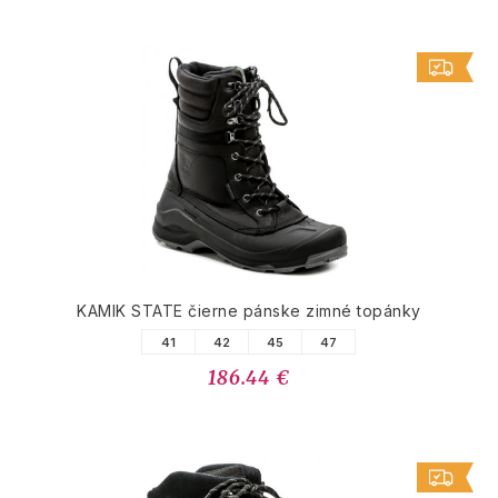
KAMIK STATE čierne pánske zimné topánky
41
42
45
47
186.44 €