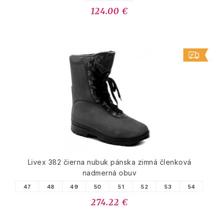
124.00 €
Livex 382 čierna nubuk pánska zimná členková
nadmerná obuv
47
48
49
50
51
52
53
54
274.22 €