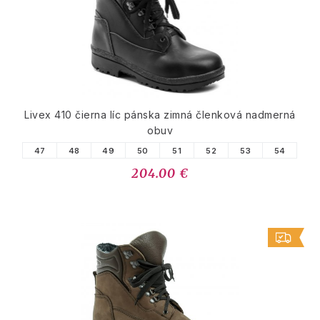
Livex 410 čierna líc pánska zimná členková nadmerná
obuv
47
48
49
50
51
52
53
54
204.00 €