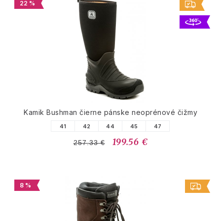
22 %
Kamik Bushman čierne pánske neoprénové čižmy
41
42
44
45
47
199.56 €
257.33 €
8 %