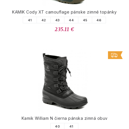
KAMIK Cody XT camouflage pánske zimné topánky
41
42
43
44
45
46
235.11 €
Kamik William N čierna pánska zimná obuv
40
41