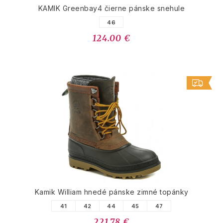
KAMIK Greenbay4 čierne pánske snehule
46
124.00 €
Kamik William hnedé pánske zimné topánky
41
42
44
45
47
221.78 €