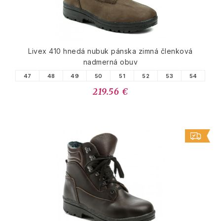
Livex 410 hnedá nubuk pánska zimná členková
nadmerná obuv
47
48
49
50
51
52
53
54
219.56 €