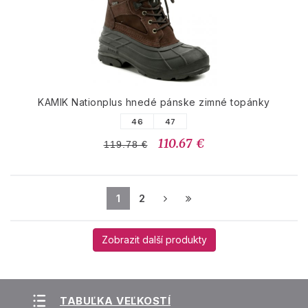
KAMIK Nationplus hnedé pánske zimné topánky
46
47
110.67 €
119.78 €
1
2
Zobrazit další produkty
TABUĽKA VEĽKOSTÍ