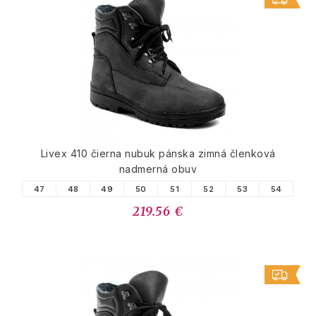
Livex 410 čierna nubuk pánska zimná členková
nadmerná obuv
47
48
49
50
51
52
53
54
219.56 €