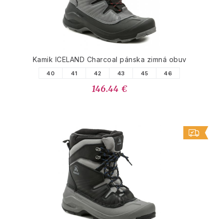
Kamik ICELAND Charcoal pánska zimná obuv
40
41
42
43
45
46
146.44 €