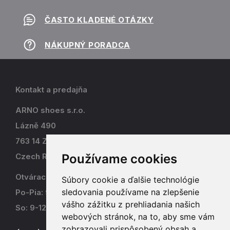
ČASTO KLADENÉ OTÁZKY
NÁKUPNÝ PORADCA
Kontakt a predajňa
ARNO shoes s.r.o.
Lázně 490
763 14 Zlín - Kostelec
Používame cookies
Czech Republic
Otváracia doba
Súbory cookie a ďalšie technológie
sledovania používame na zlepšenie
Po-Pia: 9-17
vášho zážitku z prehliadania našich
So: 9-12
webových stránok, na to, aby sme vám
zobrazovali prispôsobený obsah a