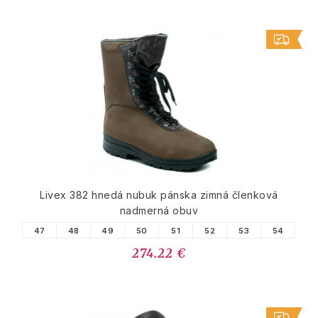
Livex 382 hnedá nubuk pánska zimná členková
nadmerná obuv
47
48
49
50
51
52
53
54
274.22 €