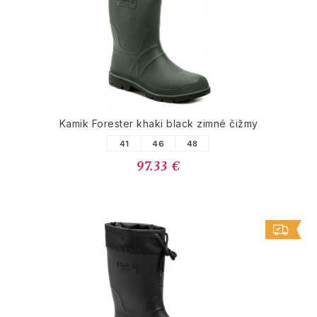
Kamik Forester khaki black zimné čižmy
41
46
48
97.33 €