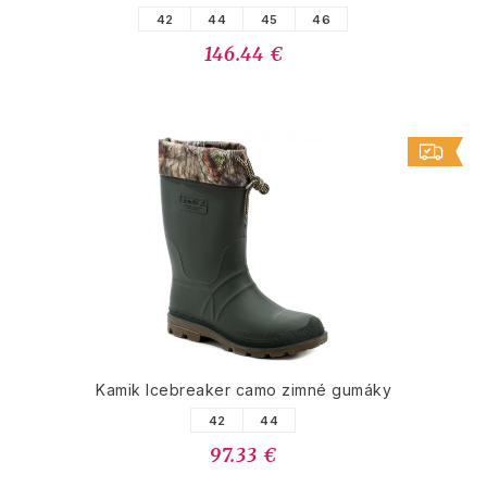
42
44
45
46
146.44 €
Kamik Icebreaker camo zimné gumáky
42
44
97.33 €