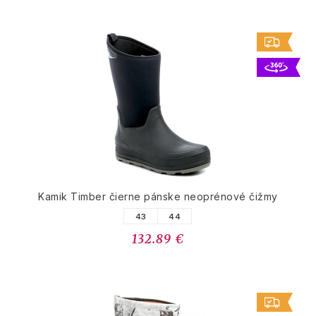
Kamik Timber čierne pánske neoprénové čižmy
43
44
132.89 €