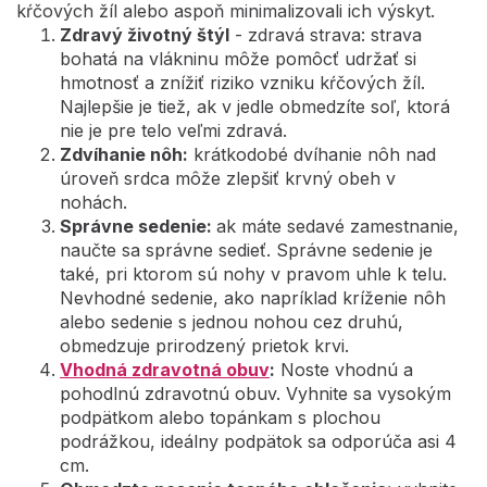
kŕčových žíl alebo aspoň minimalizovali ich výskyt.
Zdravý životný štýl
- zdravá strava: strava
bohatá na vlákninu môže pomôcť udržať si
hmotnosť a znížiť riziko vzniku kŕčových žíl.
Najlepšie je tiež, ak v jedle obmedzíte soľ, ktorá
nie je pre telo veľmi zdravá.
Zdvíhanie nôh:
krátkodobé dvíhanie nôh nad
úroveň srdca môže zlepšiť krvný obeh v
nohách.
Správne sedenie:
ak máte sedavé zamestnanie,
naučte sa správne sedieť. Správne sedenie je
také, pri ktorom sú nohy v pravom uhle k telu.
Nevhodné sedenie, ako napríklad kríženie nôh
alebo sedenie s jednou nohou cez druhú,
obmedzuje prirodzený prietok krvi.
Vhodná zdravotná obuv
:
Noste vhodnú a
pohodlnú zdravotnú obuv. Vyhnite sa vysokým
podpätkom alebo topánkam s plochou
podrážkou, ideálny podpätok sa odporúča asi 4
cm.