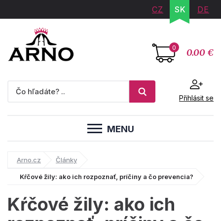
CZ
SK
DE
0
0.00 €
Přihlásit se
MENU
Arno.cz
Články
Kŕčové žily: ako ich rozpoznať, príčiny a čo prevencia?
Kŕčové žily: ako ich