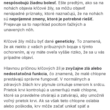
nespôsobujú žiadnu bolesť
. Ešte predtým, ako sa na
nohách objavia kŕčové žily, sa môžu objaviť
nenápadné príznaky, ktoré naznačujú, že na nohách
sú
nepríjemné zmeny, ktoré je potrebné riešiť.
Prejavuje sa to napríklad pocitom ťažkých a
unavených nôh.
Kŕčové žily môžu byť dané
geneticky
. To znamená,
že ak niekto z vašich príbuzných bojuje s týmto
ochorením, aj vy máte oveľa vyššie riziko, že sa u vás
prípadne objaví.
Hlavnou príčinou kŕčových žíl je
zvyčajne zlá alebo
nedostatočná funkcia
, čo znamená, že malé chlopne
prestávajú správne fungovať. V normálnych a
zdravých žilách krv plynule cirkuluje smerom k srdcu.
Prietok krvi kontrolujú a usmerňujú malé chlopne,
ktoré sa pravidelne otvárajú a zatvárajú, aby umožnili
voľný prietok krvi. Ak sa však tieto chlopne oslabia
alebo poškodia, krv môže začať unikať späť a