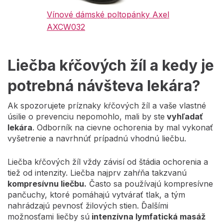
Vínové dámské poltopánky Axel
AXCW032
Liečba kŕčových žíl a kedy je
potrebná návšteva lekára?
Ak spozorujete príznaky kŕčových žíl a vaše vlastné
úsilie o prevenciu nepomohlo, mali by ste
vyhľadať
lekára
. Odborník na cievne ochorenia by mal vykonať
vyšetrenie a navrhnúť prípadnú vhodnú liečbu.
Liečba kŕčových žíl vždy závisí od štádia ochorenia a
tiež od intenzity. Liečba najprv zahŕňa takzvanú
kompresívnu liečbu.
Často sa používajú kompresívne
pančuchy, ktoré pomáhajú vytvárať tlak, a tým
nahrádzajú pevnosť žilových stien. Ďalšími
možnosťami liečby sú
intenzívna lymfatická masáž