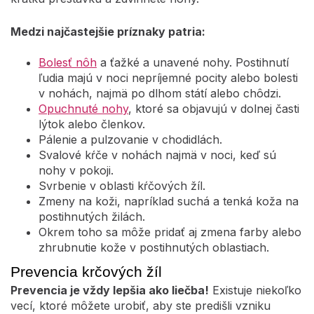
Medzi najčastejšie príznaky patria:
Bolesť nôh
a ťažké a unavené nohy. Postihnutí
ľudia majú v noci nepríjemné pocity alebo bolesti
v nohách, najmä po dlhom státí alebo chôdzi.
Opuchnuté nohy
, ktoré sa objavujú v dolnej časti
lýtok alebo členkov.
Pálenie a pulzovanie v chodidlách.
Svalové kŕče v nohách najmä v noci, keď sú
nohy v pokoji.
Svrbenie v oblasti kŕčových žíl.
Zmeny na koži, napríklad suchá a tenká koža na
postihnutých žilách.
Okrem toho sa môže pridať aj zmena farby alebo
zhrubnutie kože v postihnutých oblastiach.
Prevencia krčových žíl
Prevencia je vždy lepšia ako liečba!
Existuje niekoľko
vecí, ktoré môžete urobiť, aby ste predišli vzniku