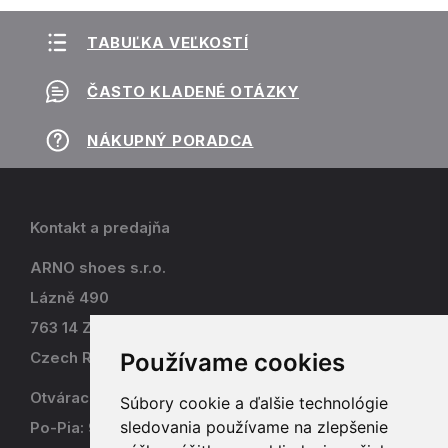
TABUĽKA VEĽKOSTÍ
ČASTO KLADENÉ OTÁZKY
NÁKUPNÝ PORADCA
Kontakt a predajňa
ARNO shoes s.r.o.
Lázně 490
763 14 Zlín - Kostelec
Používame cookies
Czech Republic
Otváracia doba
Súbory cookie a ďalšie technológie
sledovania používame na zlepšenie
Po-Pia: 9-17