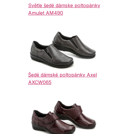
Světle šedé dámske poltopánky
Amulet AM490
Šedé dámské poltopánky Axel
AXCW065