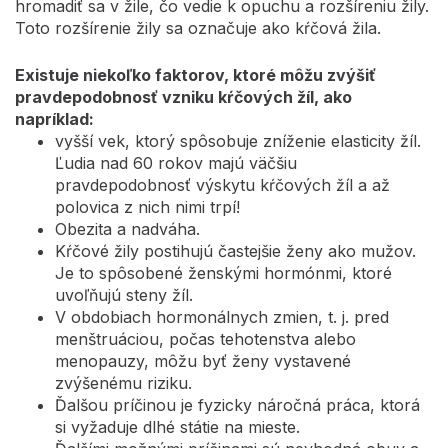
hromadiť sa v žile, čo vedie k opuchu a rozšíreniu žily.
Toto rozšírenie žily sa označuje ako kŕčová žila.
Existuje niekoľko faktorov, ktoré môžu zvýšiť
pravdepodobnosť vzniku kŕčových žíl, ako
napríklad:
vyšší vek, ktorý spôsobuje zníženie elasticity žíl.
Ľudia nad 60 rokov majú väčšiu
pravdepodobnosť výskytu kŕčových žíl a až
polovica z nich nimi trpí!
Obezita a nadváha.
Kŕčové žily postihujú častejšie ženy ako mužov.
Je to spôsobené ženskými hormónmi, ktoré
uvoľňujú steny žíl.
V obdobiach hormonálnych zmien, t. j. pred
menštruáciou, počas tehotenstva alebo
menopauzy, môžu byť ženy vystavené
zvýšenému riziku.
Ďalšou príčinou je fyzicky náročná práca, ktorá
si vyžaduje dlhé státie na mieste.