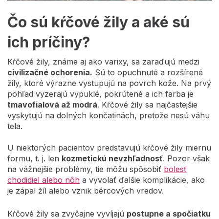
Čo sú kŕčové žily a aké sú
ich príčiny?
Kŕčové žily, známe aj ako varixy, sa zaraďujú medzi
civilizačné ochorenia.
Sú to opuchnuté a rozšírené
žily, ktoré výrazne vystupujú na povrch kože. Na prvý
pohľad vyzerajú vypuklé, pokrútené a ich farba je
tmavofialová až modrá
. Kŕčové žily sa najčastejšie
vyskytujú na dolných končatinách, pretože nesú váhu
tela.
U niektorých pacientov predstavujú kŕčové žily miernu
formu, t. j. len
kozmetickú nevzhľadnosť
. Pozor však
na vážnejšie problémy, tie môžu spôsobiť
bolesť
chodidiel alebo nôh
a vyvolať ďalšie komplikácie, ako
je zápal žíl alebo vznik bércových vredov.
Kŕčové žily sa zvyčajne vyvíjajú
postupne a spočiatku