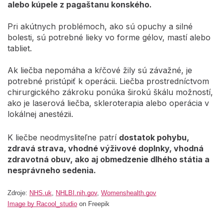
alebo kúpele z pagaštanu konského.
Pri akútnych problémoch, ako sú opuchy a silné
bolesti, sú potrebné lieky vo forme gélov, mastí alebo
tabliet.
Ak liečba nepomáha a kŕčové žily sú závažné, je
potrebné pristúpiť k operácii. Liečba prostredníctvom
chirurgického zákroku ponúka širokú škálu možností,
ako je laserová liečba, skleroterapia alebo operácia v
lokálnej anestézii.
K liečbe neodmysliteľne patrí
dostatok pohybu,
zdravá strava, vhodné výživové doplnky, vhodná
zdravotná obuv, ako aj obmedzenie dlhého státia a
nesprávneho sedenia.
Zdroje:
NHS.uk
,
NHLBI.nih.gov
,
Womenshealth.gov
Image by Racool_studio
on Freepik