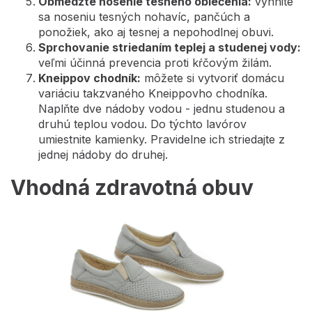
Obmedzte nosenie tesného oblečenia:
vyhnite
sa noseniu tesných nohavíc, pančúch a
ponožiek, ako aj tesnej a nepohodlnej obuvi.
Sprchovanie striedaním teplej a studenej vody:
veľmi účinná prevencia proti kŕčovým žilám.
Kneippov chodník:
môžete si vytvoriť domácu
variáciu takzvaného Kneippovho chodníka.
Naplňte dve nádoby vodou - jednu studenou a
druhú teplou vodou. Do týchto lavórov
umiestnite kamienky. Pravidelne ich striedajte z
jednej nádoby do druhej.
Vhodná zdravotná obuv