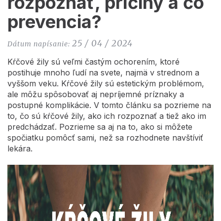
rozpoznať, príčiny a čo
prevencia?
25 / 04 / 2024
Dátum napísanie:
Kŕčové žily sú veľmi častým ochorením, ktoré
postihuje mnoho ľudí na svete, najmä v strednom a
vyššom veku. Kŕčové žily sú estetickým problémom,
ale môžu spôsobovať aj nepríjemné príznaky a
postupné komplikácie. V tomto článku sa pozrieme na
to, čo sú kŕčové žily, ako ich rozpoznať a tiež ako im
predchádzať. Pozrieme sa aj na to, ako si môžete
spočiatku pomôcť sami, než sa rozhodnete navštíviť
lekára.