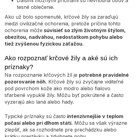
Ďalšími možnými príčinami sú nevhodná obuv a
tesné oblečenie.
Ako už bolo spomenuté, kŕčové žily sa zaraďujú
medzi civilizačné ochorenia, pretože príčina tohto
ochorenia môže
súvisieť so zlým životným štýlom,
obezitou, nadváhou, nedostatkom pohybu alebo
tiež zvýšenou fyzickou záťažou.
Ako rozpoznať krčové žily a aké sú ich
príznaky?
Na rozpoznanie kŕčových žíl je
potrebné pravidelné
pozorovanie nôh
. Kŕčové žily sú zvyčajne viditeľné
pod povrchom kože ako modro alebo fialovo
sfarbené vypuklé žily. Môžu byť pokrútené a často
vyzerajú ako laná alebo hady.
Typické príznaky sú často
intenzívnejšie v teplom
počasí alebo pri dlhom státí.
Môžu sa však výrazne
zlepšiť, ak sa rozhodnete pre prechádzku alebo
krátku prestávku a zdvihnete nohy.