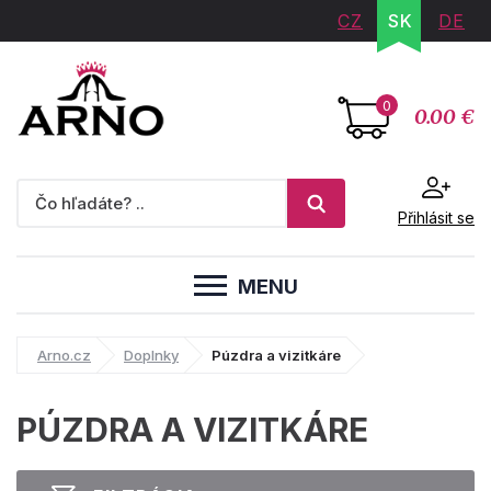
CZ
SK
DE
0
0.00 €
Přihlásit se
MENU
Arno.cz
Doplnky
Púzdra a vizitkáre
PÚZDRA A VIZITKÁRE