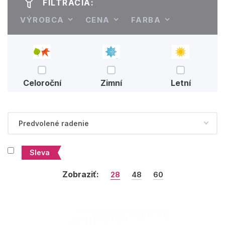
FILTRÁCIA:
VÝROBCA
CENA
FARBA
Celoroční
Zimní
Letní
Sleva
Zobraziť:
28
48
60