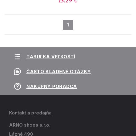
13.29 €
1
TABUĽKA VEĽKOSTÍ
ČASTO KLADENÉ OTÁZKY
NÁKUPNÝ PORADCA
Kontakt a predajňa
ARNO shoes s.r.o.
Lázně 490