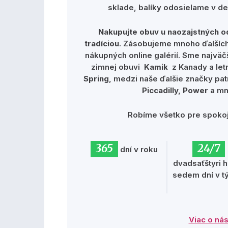
sklade, balíky odosielame v deň
Nakupujte obuv u naozajstných o
tradíciou
. Zásobujeme mnoho ďalších
nákupných online galérií. Sme najväč
zimnej obuvi
Kamik
z Kanady a let
Spring
, medzi naše ďalšie značky pat
Piccadilly, Power
a mn
Robíme všetko pre spokoj
365
24/7
dní v roku
dvadsaťštyri h
sedem dní v t
Viac o ná