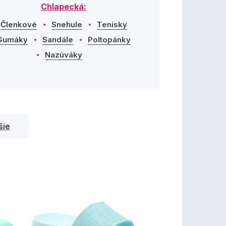
Chlapecká:
Členkové
Snehule
Tenisky
Gumáky
Sandále
Poltopánky
Nazúváky
šie