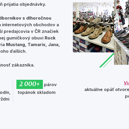
 prijatia objednávky.
dborníkov s dlhoročnou
 internetových obchodov a
ší predajcovia v ČR značiek
nej gumičkový obuvi
Rock
ria
Mustang, Tamaris, Jana,
oho ďalších.
nosť zákazníka.
2 000+
Vi
párov
aktuálne opäť otvor
odín,
topánok skladom
p
ýždni
s