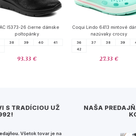
AC I5373-26 čierne dámske
Coqui Lindo 6413 mintové d
poltopánky
nazúvaky crocsy
38
39
40
41
36
37
38
39
42
93.33 €
27.33 €
I S TRADÍCIOU UŽ
NAŠA PREDAJŇA
992!
K
edajňou.
Všetok tovar je na