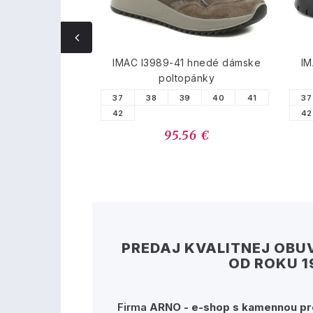
6413 malinové
IMAC I3989-41 hnedé dámske
IM
vaky crocsy
poltopánky
1
37
38
39
40
41
37
42
42
33 €
95.56 €
PREDAJ KVALITNEJ OBUV
OD ROKU 1
Firma
ARNO - e-shop s kamennou pr