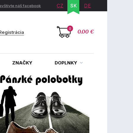
CZ
SK
DE
avštívte náš facebook
0
0.00 €
Registrácia
ZNAČKY
DOPLNKY