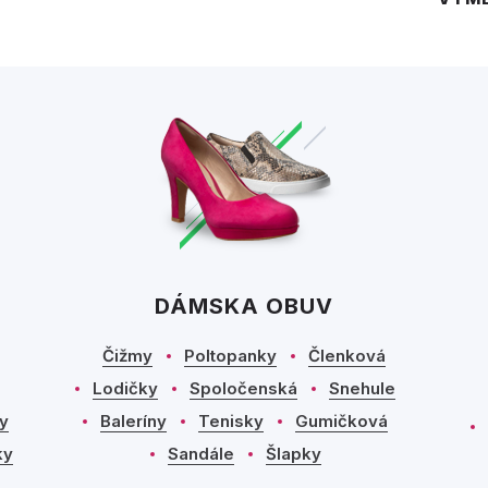
DÁMSKA OBUV
Čižmy
Poltopanky
Členková
Lodičky
Spoločenská
Snehule
y
Baleríny
Tenisky
Gumičková
ky
Sandále
Šlapky