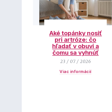
Aké topánky nosiť
pri artróze: čo
hľadať v obuvi a
čomu sa vyhnúť
23 / 07 / 2026
Viac informácií