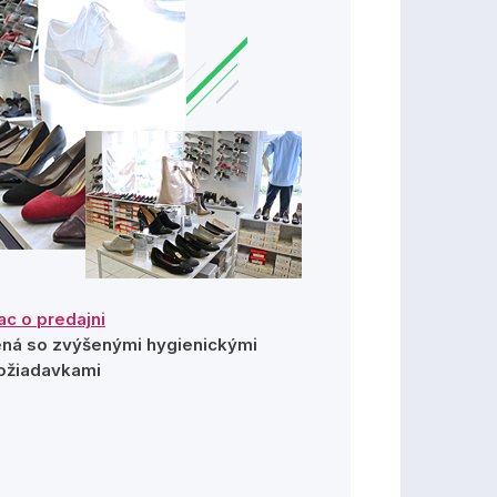
ac o predajni
ená so zvýšenými hygienickými
ožiadavkami