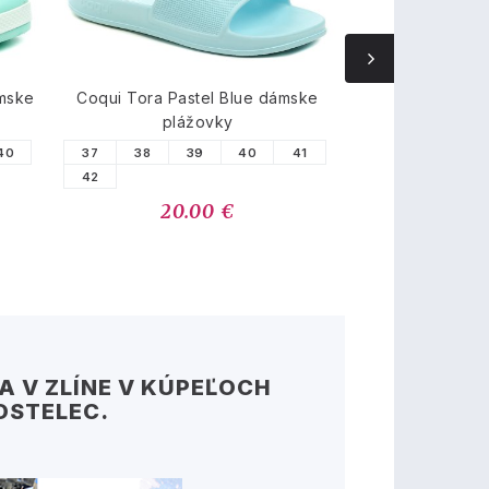
ámske
Coqui Tora Pastel Blue dámske
Coqui Tora In
plážovky
pánske 
40
37
38
39
40
41
41
42
42
46
20.00 €
20.
 V ZLÍNE V KÚPEĽOCH
OSTELEC.