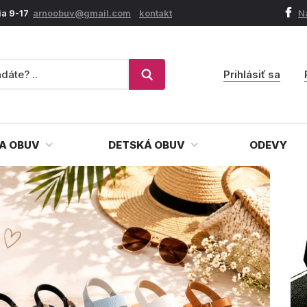
ia 9-17
arnoobuv@gmail.com
kontakt
N
Prihlásiť sa
A OBUV
DETSKÁ OBUV
ODEVY