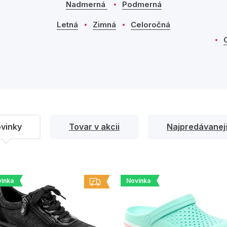
Nadmerná
Podmerná
Letná
Zimná
Celoročná
vinky
Tovar v akcii
Najpredávanej
inka
Novinka