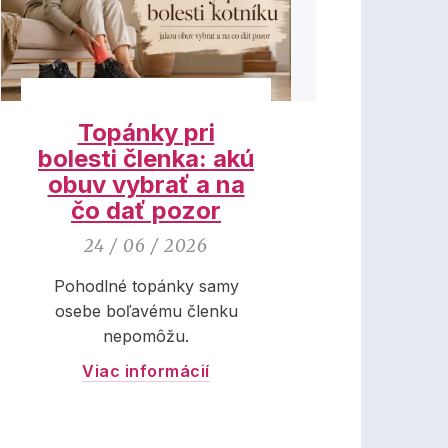
Topánky pri
bolesti členka: akú
obuv vybrať a na
čo dať pozor
24 / 06 / 2026
Pohodlné topánky samy
osebe boľavému členku
nepomôžu.
Viac informácií