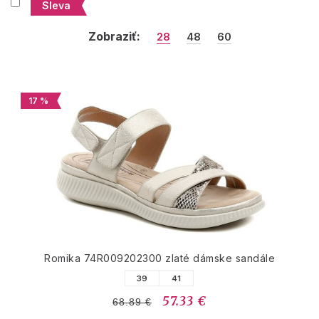
Sleva
Zobraziť:
28
48
60
17 %
Romika 74R009202300 zlaté dámske sandále
39
41
57.33 €
68.89 €