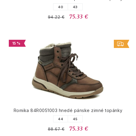
40
43
75.33 €
94.22 €
15 %
Romika 84R0051003 hnedé pánske zimné topánky
44
45
75.33 €
88.67 €