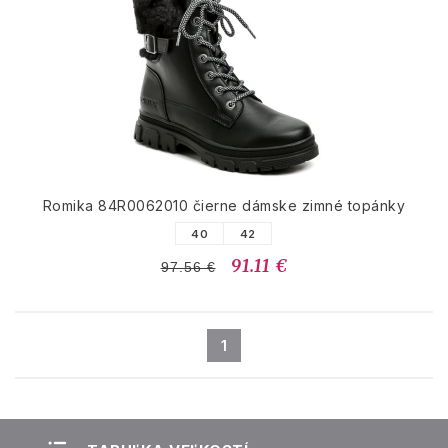
Romika 84R0062010 čierne dámske zimné topánky
40
42
91.11 €
97.56 €
1