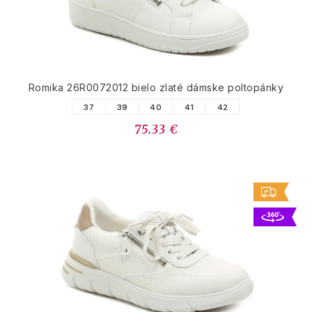
Romika 26R0072012 bielo zlaté dámske poltopánky
37
39
40
41
42
75.33 €