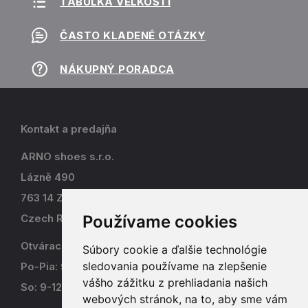
TABUĽKA VEĽKOSTÍ
ČASTO KLADENÉ OTÁZKY
NÁKUPNÝ PORADCA
Kontakt a predajňa
ARNO shoes s.r.o.
Lázně 490
763 14 Zlín - Kostelec
Používame cookies
Czech Republic
Otváracia doba
Súbory cookie a ďalšie technológie
sledovania používame na zlepšenie
Po-Pia: 9-17
vášho zážitku z prehliadania našich
So: 9-12
webových stránok, na to, aby sme vám