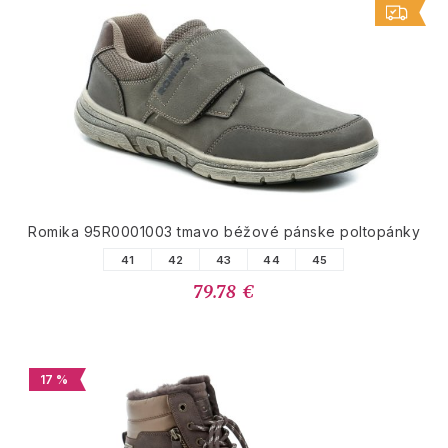
Romika 95R0001003 tmavo béžové pánske poltopánky
41
42
43
44
45
79.78 €
17 %