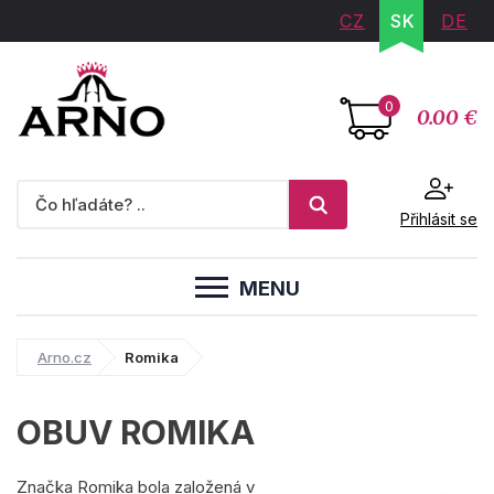
CZ
SK
DE
0
0.00 €
Přihlásit se
MENU
Arno.cz
Romika
OBUV ROMIKA
Značka Romika bola založená v