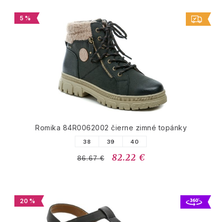
5 %
Romika 84R0062002 čierne zimné topánky
38
39
40
82.22 €
86.67 €
20 %