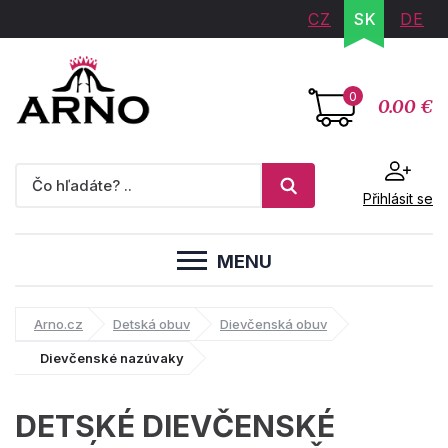
CZ
SK
DE
0
0.00 €
Přihlásit se
MENU
Arno.cz
Detská obuv
Dievčenská obuv
Dievčenské nazúvaky
DETSKÉ DIEVČENSKÉ