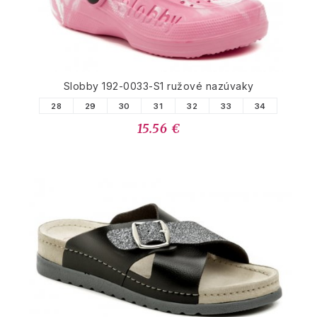
Slobby 192-0033-S1 ružové nazúvaky
28
29
30
31
32
33
34
15.56 €