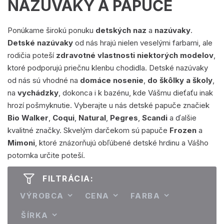
NAZÚVAKY A PAPUČE
Ponúkame širokú ponuku
detských naz
a
nazúvaky
.
Detské nazúvaky
od nás hrajú nielen veselými farbami, ale
rodičia poteší
zdravotné vlastnosti niektorých modelov
,
ktoré podporujú priečnu klenbu chodidla. Detské nazúvaky
od nás sú vhodné na
domáce nosenie
,
do škôlky a školy
,
na
vychádzky
, dokonca i k bazénu, kde Vášmu dieťaťu inak
hrozí pošmyknutie. Vyberajte u nás detské papuče značiek
Bio Walker
,
Coqui
,
Natural
,
Pegres
,
Scandi
a ďalšie
kvalitné značky. Skvelým darčekom sú papuče
Frozen
a
Mimoni
, ktoré znázorňujú obľúbené detské hrdinu a Vášho
potomka určite poteší.
FILTRÁCIA:
VÝROBCA
CENA
FARBA
ŠÍRKA