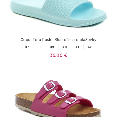
Coqui Tora Pastel Blue dámske plážovky
37
38
39
40
41
42
20.00 €