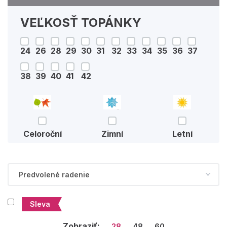
VEĽKOSŤ TOPÁNKY
24
26
28
29
30
31
32
33
34
35
36
37
38
39
40
41
42
Celoroční
Zimní
Letní
Sleva
Zobraziť:
28
48
60