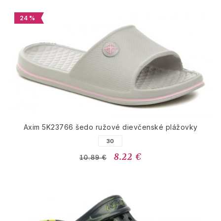
24 %
Axim 5K23766 šedo ružové dievčenské plážovky
30
8.22 €
10.89 €