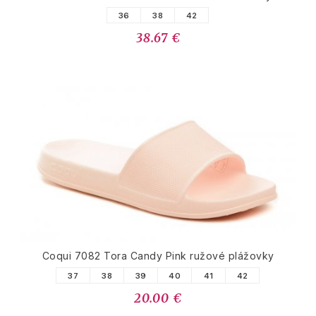
36
38
42
38.67 €
Coqui 7082 Tora Candy Pink ružové plážovky
37
38
39
40
41
42
20.00 €