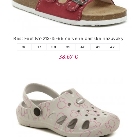
Best Feet BY-213-15-99 červené dámske nazúvaky
36
37
38
39
40
41
42
38.67 €