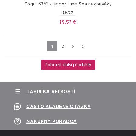
Coqui 6353 Jumper Lime Sea nazouváky
26/27
15.51 €
1
2
Zobrazit další produkty
TABUĽKA VEĽKOSTÍ
ČASTO KLADENÉ OTÁZKY
NÁKUPNÝ PORADCA