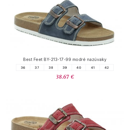
Best Feet BY-213-17-99 modré nazúvaky
36
37
38
39
40
41
42
38.67 €