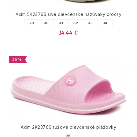
Axim 5K23765 sivé dievčenské nazúvaky crocsy
29
30
31
32
33
34
14.44 €
25 %
Axim 2K23766 ružové dievčenské plážovky
26