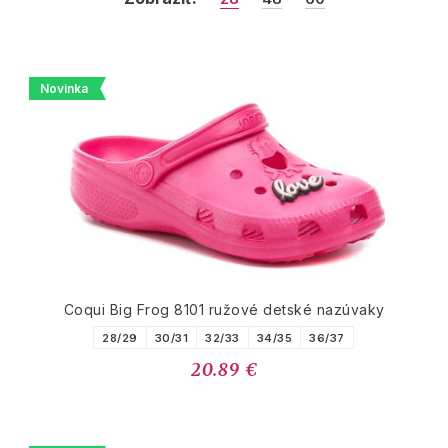
Novinka
Coqui Big Frog 8101 ružové detské nazúvaky
28/29
30/31
32/33
34/35
36/37
20.89 €