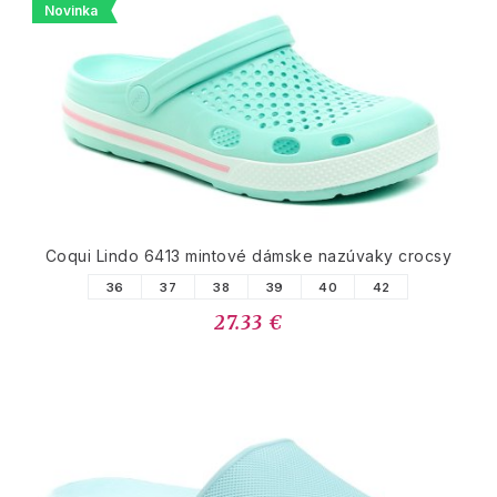
Novinka
Coqui Lindo 6413 mintové dámske nazúvaky crocsy
36
37
38
39
40
42
27.33 €