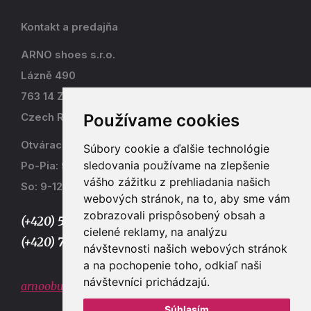
Kontakt a predajňa
ARNO shoes s.r.o.
Lázně 490
763 14 Zlín - Kostelec
Používame cookies
Czech Republic
Otváracia doba
Súbory cookie a ďalšie technológie
sledovania používame na zlepšenie
Po-Pia: 9-17
vášho zážitku z prehliadania našich
So: 9-12
webových stránok, na to, aby sme vám
zobrazovali prispôsobený obsah a
(+420) 577 915 036,
cielené reklamy, na analýzu
(+420) 773 667 390
návštevnosti našich webových stránok
a na pochopenie toho, odkiaľ naši
návštevníci prichádzajú.
arnoobuv@gmail.com
Súhlasím