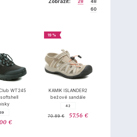
Zobraziť:
28
48
60
19 %
 Club WT245
KAMIK ISLANDER2
softshell
bežové sandále
nisky
42
39
57.56 €
70.89 €
.00 €