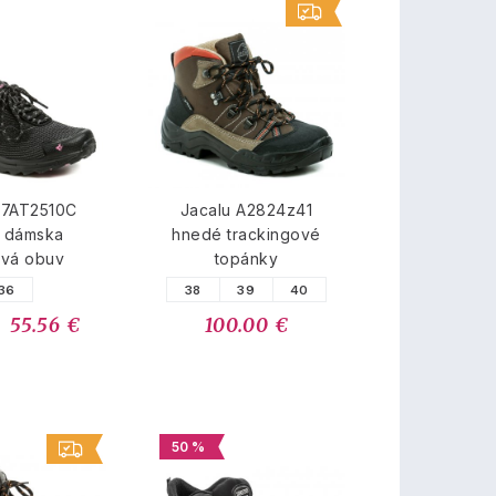
 7AT2510C
Jacalu A2824z41
a dámska
hnedé trackingové
ová obuv
topánky
36
38
39
40
55.56 €
100.00 €
50 %