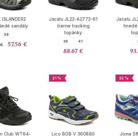
K ISLANDER2
Jacalu JL22-A2773-61
Jacalu JL
šedé sandály
čierne tracking
hnedé 
topánky
to
38
38
41
57.56 €
 €
88.67 €
93
21 %
32 %
an Club WT64-
Lico BOB V 360880
Joma SI