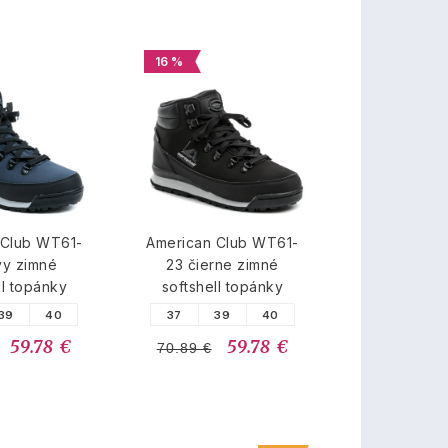
16 %
 Club WT61-
American Club WT61-
vy zimné
23 čierne zimné
ll topánky
softshell topánky
39
40
37
39
40
59.78 €
59.78 €
70.89 €