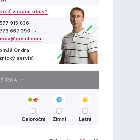
voliť vhodnú obuv?
577 915 036
773 667 390
obuv@gmail.com
Tomáš Ondra
znický servis)
ŠÍRKA
Celoroční
Zimní
Letní