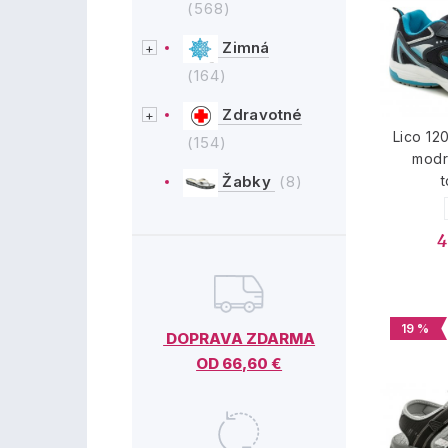
(568)
Zimná
(164)
Zdravotné
Lico 12
(154)
modr
Žabky
(8)
4
19 %
DOPRAVA ZDARMA
OD 66,60 €