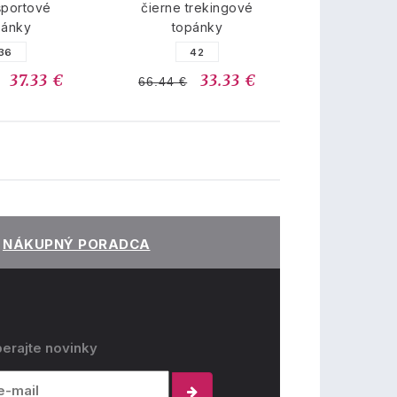
športové
čierne trekingové
pánky
topánky
36
42
37.33 €
33.33 €
66.44 €
NÁKUPNÝ PORADCA
erajte novinky