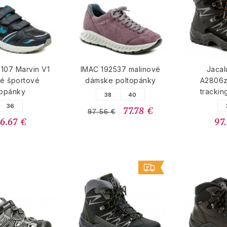
0107 Marvin V1
IMAC 192537 malinové
Jacal
é športové
dámske poltopánky
A2806z
topánky
trackin
38
40
36
77.78 €
97.56 €
6.67 €
97