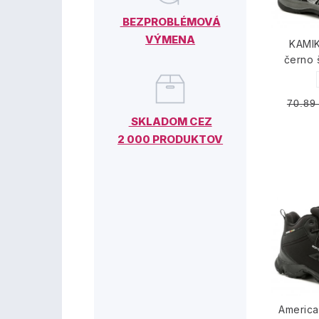
BEZPROBLÉMOVÁ
VÝMENA
KAMI
černo 
70.89
SKLADOM CEZ
2 000 PRODUKTOV
Americ