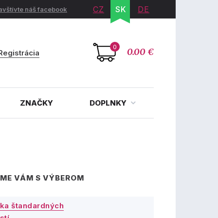
CZ
SK
DE
avštívte náš facebook
0
0.00 €
Registrácia
ZNAČKY
DOPLNKY
ME VÁM S VÝBEROM
ka štandardných
stí