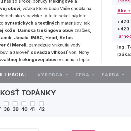
 u nás zo širokej ponuky
trekingové a
vej obuvi
, vďaka ktorej budú Vaše chodila na
Ako z
ýletoch ako v bavlnke. V tejto sekcii nájdete
+420 
 zo
syntetických
a
textilných
materiálov, tak
+420 
ej kože
.
Dámska trekingová obuv
značiek,
arno
Kamik, Jacalu, IMAC, Head, Kefas
er či Merell,
zamedzuje vniknutiu vody
Ing. 
obuvi a zároveň
odvádza vlhkosť
von. Nohy
(záka
kvalitnej trekingovej obuvi
v suchu a teple.
ILTRÁCIA:
VÝROBCA
CENA
FARBA
ĽKOSŤ TOPÁNKY
7
38
39
40
41
42