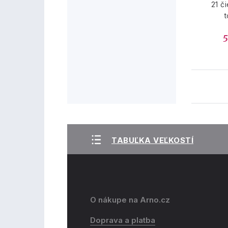
21 č
5
TABUĽKA VEĽKOSTÍ
O nákupe na Arno.cz
Doprava a platba