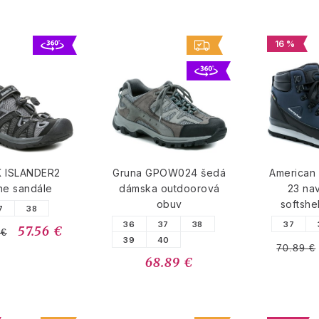
16 %
K ISLANDER2
Gruna GPOW024 šedá
American
ne sandále
dámska outdoorová
23 na
obuv
softshe
7
38
36
37
38
37
57.56 €
 €
39
40
70.89 €
68.89 €