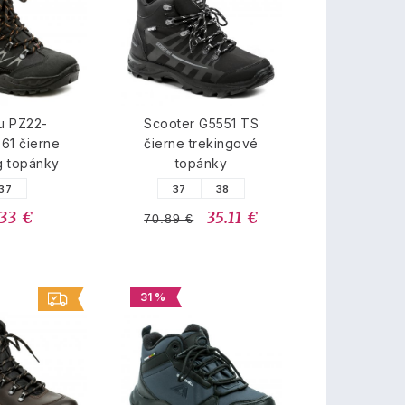
u PZ22-
Scooter G5551 TS
61 čierne
čierne trekingové
g topánky
topánky
37
37
38
.33 €
35.11 €
70.89 €
31 %