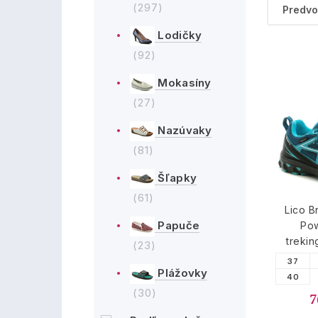
(297)
Lodičky
(92)
Mokasíny
(27)
Nazúvaky
(81)
Šľapky
(61)
Lico B
Papuče
Pow
trekin
(23)
37
Plážovky
40
(30)
7