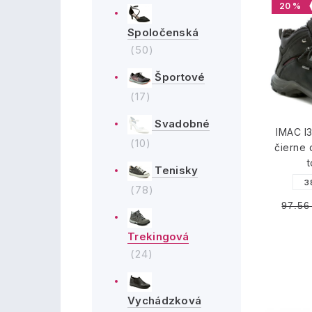
20 %
Spoločenská
(50)
Športové
(17)
Svadobné
IMAC I
(10)
čierne
Tenisky
3
(78)
97.56
Trekingová
(24)
Vychádzková