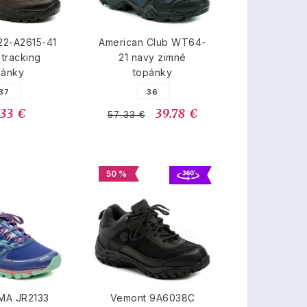
22-A2615-41
American Club WT64-
tracking
21 navy zimné
pánky
topánky
37
36
.33 €
39.78 €
57.33 €
50 %
MA JR2133
Vemont 9A6038C