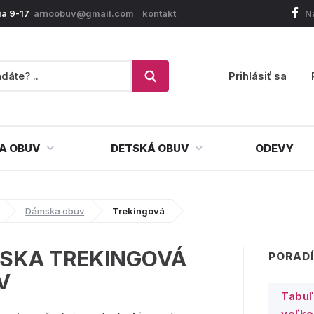
ia 9-17
arnoobuv@gmail.com
kontakt
N
Prihlásiť sa
A OBUV
DETSKÁ OBUV
ODEVY
Dámska obuv
Trekingová
SKA TREKINGOVÁ
PORADÍ
V
Tabuľ
veľko