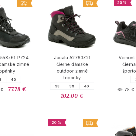
20 %
3558z61-PZ24
Jacalu A2763Z21
Vemont
 dámske zimné
čierne dámske
čiern
topánky
outdoor zimné
šport
topánky
8
40
38
39
40
77.78 €
 €
69.78 €
102.00 €
20 %