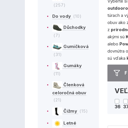
Vyberte si
(257)
outdooro
túrach a v
Do vody
(10)
obuv ako
Důchodky
z
prírodn
(7)
akými sú
alebo
Pow
Gumičková
dovnútra 
(31)
sú vďaka
Gumáky
F
(11)
Členková
VE
celoročná obuv
(21)
36
3
Čižmy
(15)
Letné