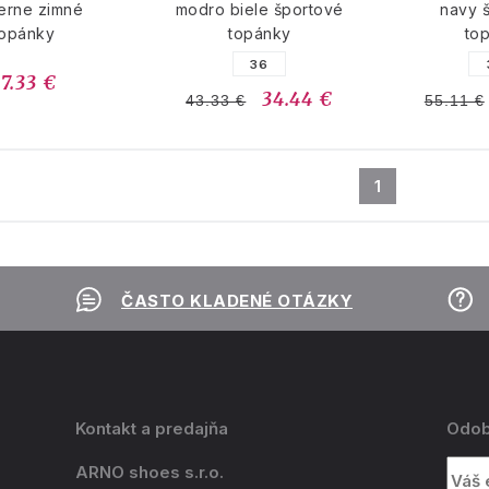
ierne zimné
modro biele športové
navy 
topánky
topánky
to
36
7.33 €
34.44 €
43.33 €
55.11 €
1
ČASTO KLADENÉ OTÁZKY
Kontakt a predajňa
Odob
ARNO shoes s.r.o.