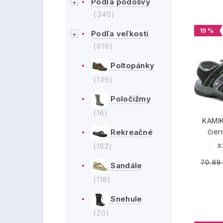
Podľa podošvy
(340)
19 %
Podľa veľkosti
(616)
Poltopánky
(136)
Poločižmy
(16)
KAMI
Rekreačné
čier
(162)
3
70.89
Sandále
(118)
Snehule
(20)