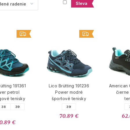
Sleva
rütting 191361
Lico Brütting 191236
American
er petrol
Power modré
čierne 
gové tenisky
športové tenisky
te
38
39
39
70.89 €
62
0.89 €