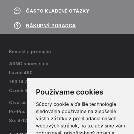
ČASTO KLADENÉ OTÁZKY
NÁKUPNÝ PORADCA
Kontakt a predajňa
ARNO shoes s.r.o.
Lázně 490
763 14 Zlín - Kostelec
Používame cookies
Czech Republic
Otváracia doba
Súbory cookie a ďalšie technológie
sledovania používame na zlepšenie
Po-Pia: 9-17
vášho zážitku z prehliadania našich
So: 9-12
webových stránok, na to, aby sme vám
zobrazovali prispôsobený obsah a