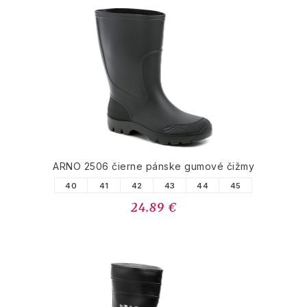
ARNO 2506 čierne pánske gumové čižmy
40
41
42
43
44
45
24.89 €