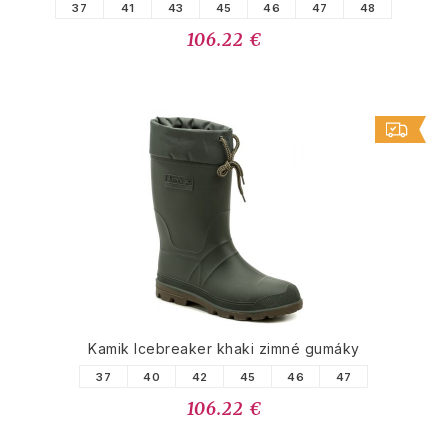
37
41
43
45
46
47
48
106.22 €
Kamik Icebreaker khaki zimné gumáky
37
40
42
45
46
47
106.22 €