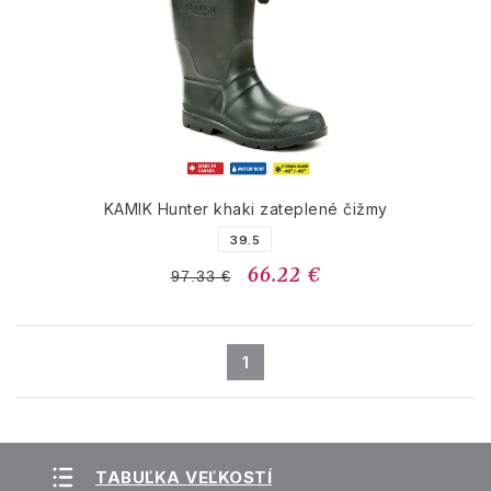
KAMIK Hunter khaki zateplené čižmy
39.5
66.22 €
97.33 €
1
TABUĽKA VEĽKOSTÍ