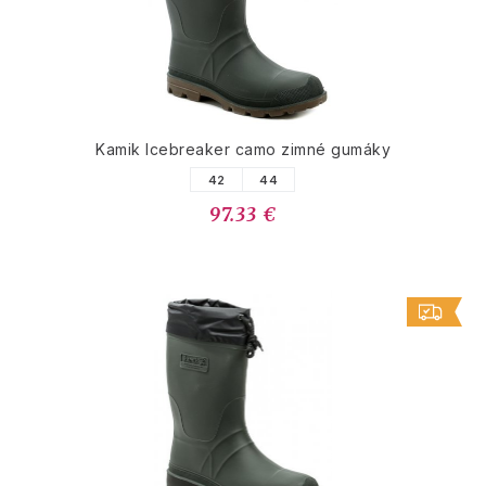
Kamik Icebreaker camo zimné gumáky
42
44
97.33 €