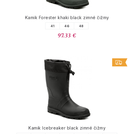
Kamik Forester khaki black zimné čižmy
41
46
48
97.33 €
Kamik Icebreaker black zimné čižmy