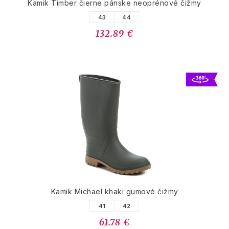
Kamik Timber čierne pánske neoprénové čižmy
43
44
132.89 €
Kamik Michael khaki gumové čižmy
41
42
61.78 €