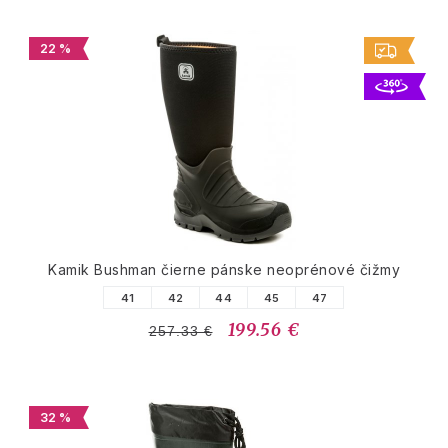
22 %
Kamik Bushman čierne pánske neoprénové čižmy
41
42
44
45
47
199.56 €
257.33 €
32 %