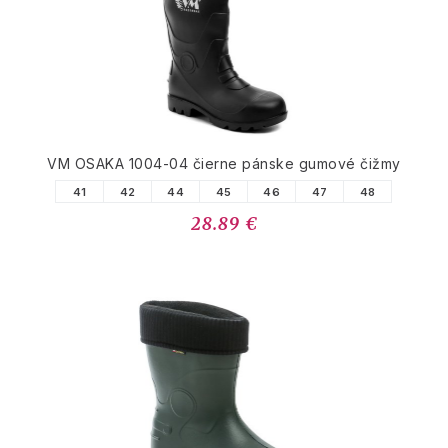
VM OSAKA 1004-04 čierne pánske gumové čižmy
41
42
44
45
46
47
48
28.89 €