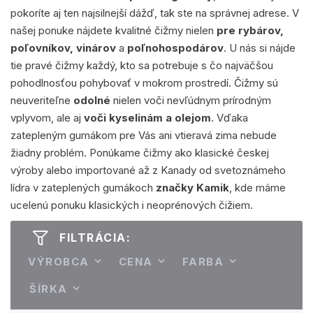
pokoríte aj ten najsilnejší dážď, tak ste na správnej adrese. V
našej ponuke nájdete kvalitné čižmy nielen
pre rybárov,
poľovníkov, vinárov
a
poľnohospodárov
. U nás si nájde
tie pravé čižmy každý, kto sa potrebuje s čo najväčšou
pohodlnosťou pohybovať v mokrom prostredí. Čižmy sú
neuveriteľne
odolné
nielen voči nevľúdnym prírodným
vplyvom, ale aj
voči kyselinám a olejom
. Vďaka
zatepleným gumákom pre Vás ani vtieravá zima nebude
žiadny problém. Ponúkame čižmy ako klasické českej
výroby alebo importované až z Kanady od svetoznámeho
lídra v zateplených gumákoch
značky Kamik
, kde máme
ucelenú ponuku klasických i neoprénových čižiem.
FILTRÁCIA:
VÝROBCA
CENA
FARBA
ŠÍRKA