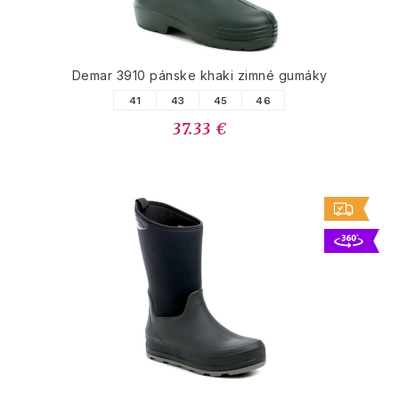
Demar 3910 pánske khaki zimné gumáky
41
43
45
46
37.33 €