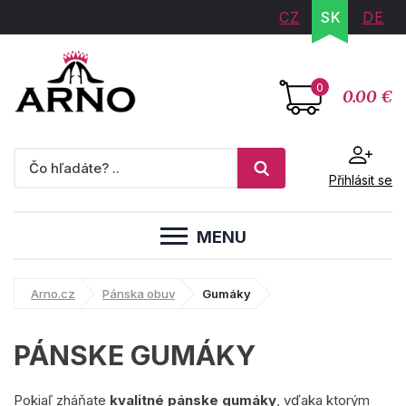
CZ
SK
DE
0
0.00 €
Přihlásit se
MENU
Arno.cz
Pánska obuv
Gumáky
PÁNSKE GUMÁKY
Pokiaľ zháňate
kvalitné pánske gumáky
, vďaka ktorým