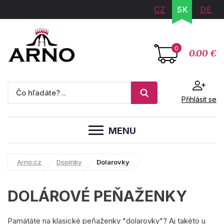
CZ
SK
DE
0
0.00 €
Přihlásit se
MENU
Arno.cz
Doplnky
Dolarovky
DOLÁROVÉ PEŇAŽENKY
Pamätáte na klasické peňaženky "dolarovky"? Aj takéto u