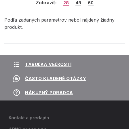
Zobraziť:
28
48
60
Podľa zadaných parametrov nebol nájdený žiadny
produkt.
TABUĽKA VEĽKOSTÍ
ČASTO KLADENÉ OTÁZKY
NÁKUPNÝ PORADCA
Kontakt a predajňa