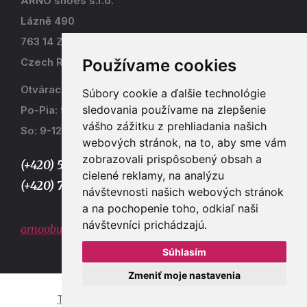
ARNO shoes s.r.o.
Lázně 490
763 14 Zlín - Kostelec
Používame cookies
Czech Republic
Otváracia doba
Súbory cookie a ďalšie technológie
sledovania používame na zlepšenie
Po-Pia: 9-17
vášho zážitku z prehliadania našich
So: 9-12
webových stránok, na to, aby sme vám
zobrazovali prispôsobený obsah a
(+420) 577 915 036,
cielené reklamy, na analýzu
(+420) 773 667 390
návštevnosti našich webových stránok
a na pochopenie toho, odkiaľ naši
návštevníci prichádzajú.
arnoobuv@gmail.com
Súhlasím
Zmeniť moje nastavenia
Tvorba e-shopů a webových stránek Zlín