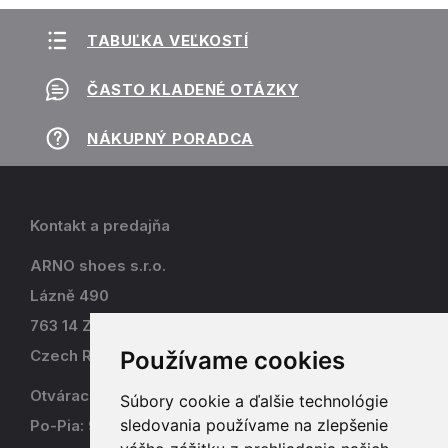
TABUĽKA VEĽKOSTÍ
ČASTO KLADENÉ OTÁZKY
NÁKUPNÝ PORADCA
Kontakt a predajňa
ARNO shoes s.r.o.
Lázně 490
763 14 Zlín - Kostelec
Používame cookies
Czech Republic
Otváracia doba
Súbory cookie a ďalšie technológie
sledovania používame na zlepšenie
Po-Pia: 9-17