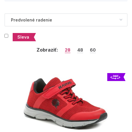
Sleva
Zobraziť:
28
48
60