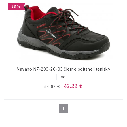
23 %
Navaho N7-209-26-03 čierne softshell tenisky
36
42.22 €
54.67 €
1