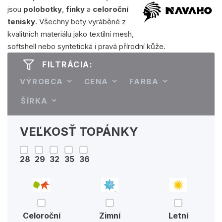
jsou
polobotky
,
finky
a
celoroční
tenisky
. Všechny boty vyráběné z
kvalitních materiálu jako textilní mesh,
softshell nebo syntetická i pravá přírodní kůže.
FILTRÁCIA:
VÝROBCA
CENA
FARBA
ŠÍRKA
VEĽKOSŤ TOPÁNKY
28
29
32
35
36
Celoroční
Zimní
Letní