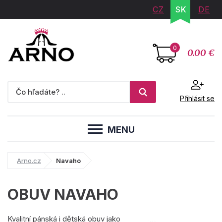
CZ
SK
DE
0
0.00 €
Přihlásit se
MENU
Arno.cz
Navaho
OBUV NAVAHO
Kvalitní pánská i dětská obuv jako