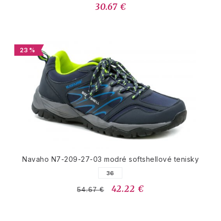
30.67 €
23 %
Navaho N7-209-27-03 modré softshellové tenisky
36
42.22 €
54.67 €