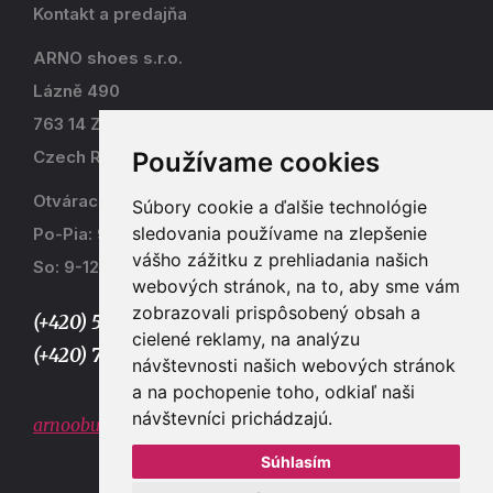
Kontakt a predajňa
ARNO shoes s.r.o.
Lázně 490
763 14 Zlín - Kostelec
Používame cookies
Czech Republic
Otváracia doba
Súbory cookie a ďalšie technológie
sledovania používame na zlepšenie
Po-Pia: 9-17
vášho zážitku z prehliadania našich
So: 9-12
webových stránok, na to, aby sme vám
zobrazovali prispôsobený obsah a
(+420) 577 915 036,
cielené reklamy, na analýzu
(+420) 773 667 390
návštevnosti našich webových stránok
a na pochopenie toho, odkiaľ naši
návštevníci prichádzajú.
arnoobuv@gmail.com
Súhlasím