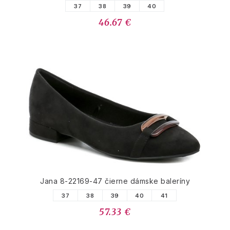
37
38
39
40
46.67 €
Jana 8-22169-47 čierne dámske baleríny
37
38
39
40
41
57.33 €