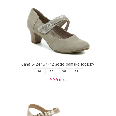
Jana 8-24464-42 šedé dámske lodičky
36
37
38
39
57.56 €