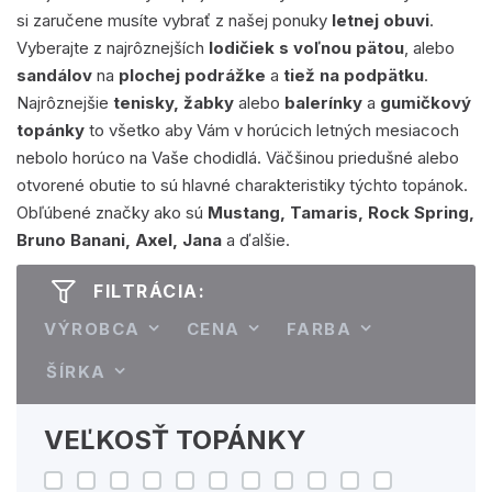
si zaručene musíte vybrať z našej ponuky
letnej obuvi
.
Vyberajte z najrôznejších
lodičiek s voľnou pätou
, alebo
sandálov
na
plochej podrážke
a
tiež na podpätku
.
Najrôznejšie
tenisky, žabky
alebo
balerínky
a
gumičkový
topánky
to všetko aby Vám v horúcich letných mesiacoch
nebolo horúco na Vaše chodidlá. Väčšinou priedušné alebo
otvorené obutie to sú hlavné charakteristiky týchto topánok.
Obľúbené značky ako sú
Mustang, Tamaris, Rock Spring,
Bruno Banani, Axel, Jana
a ďalšie.
FILTRÁCIA:
VÝROBCA
CENA
FARBA
ŠÍRKA
VEĽKOSŤ TOPÁNKY