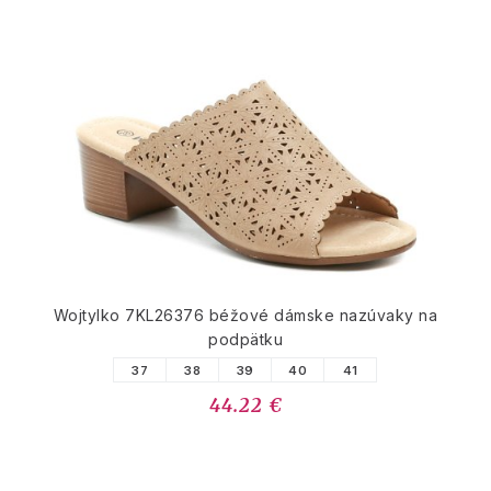
Wojtylko 7KL26376 béžové dámske nazúvaky na
podpätku
37
38
39
40
41
44.22 €