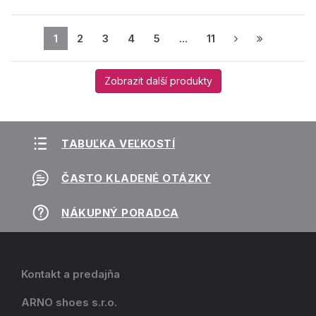
1
2
3
4
5
...
11
Zobrazit další produkty
TABUĽKA VEĽKOSTÍ
ČASTO KLADENÉ OTÁZKY
NÁKUPNÝ PORADCA
Kontakt a predajňa
ARNO shoes s.r.o.