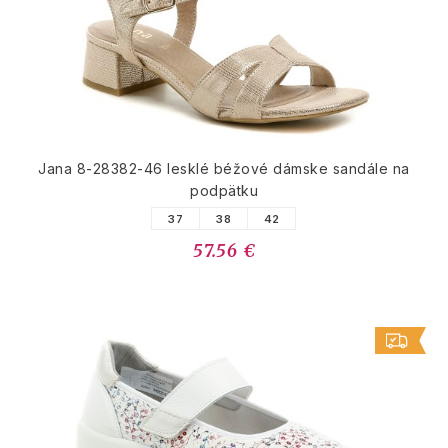
Jana 8-28382-46 lesklé béžové dámske sandále na
podpätku
37
38
42
57.56 €