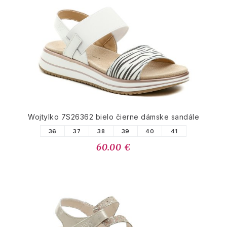
Wojtylko 7S26362 bielo čierne dámske sandále
36
37
38
39
40
41
60.00 €