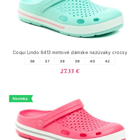
Coqui Lindo 6413 mintové dámske nazúvaky crocsy
36
37
38
39
40
42
27.33 €
Novinka