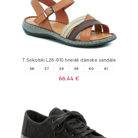
T.Sokolski L26-910 hnedé dámske sandále
36
37
38
39
40
41
66.44 €