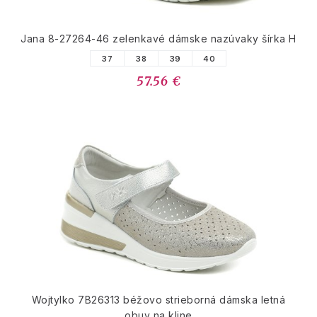
Jana 8-27264-46 zelenkavé dámske nazúvaky šírka H
37
38
39
40
57.56 €
Wojtylko 7B26313 béžovo strieborná dámska letná
obuv na kline