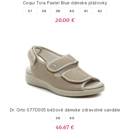
Coqui Tora Pastel Blue dámske plážovky
37
38
39
40
41
42
20.00 €
Dr. Orto 077D005 béžové dámske zdravotné sandále
38
40
46.67 €