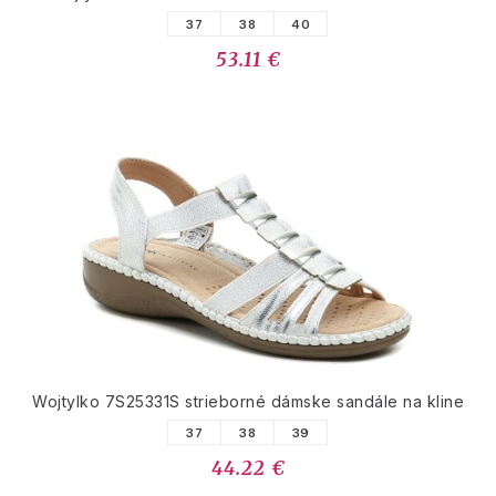
37
38
40
53.11 €
Wojtylko 7S25331S strieborné dámske sandále na kline
37
38
39
44.22 €