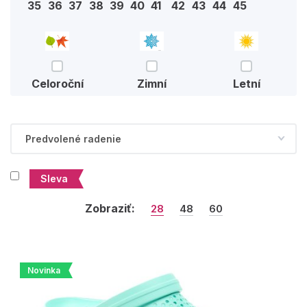
35
36
37
38
39
40
41
42
43
44
45
Celoroční
Zimní
Letní
Sleva
Zobraziť:
28
48
60
Novinka