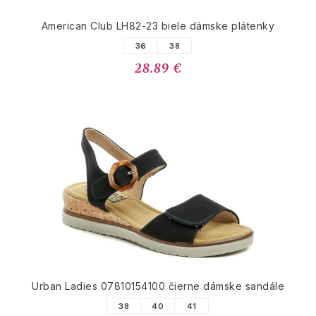
American Club LH82-23 biele dámske plátenky
36
38
28.89 €
Urban Ladies 07810154100 čierne dámske sandále
38
40
41