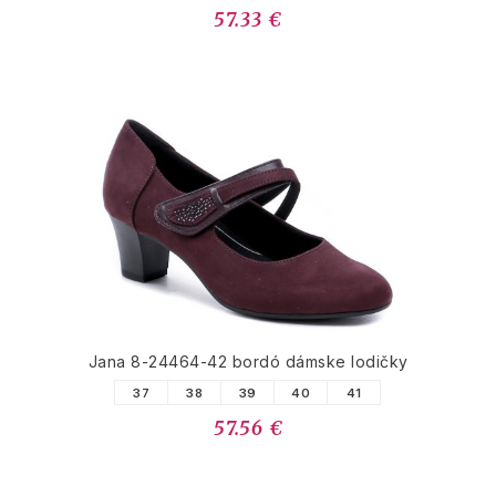
57.33 €
Jana 8-24464-42 bordó dámske lodičky
37
38
39
40
41
57.56 €