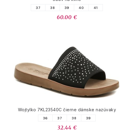
37
38
39
40
41
60.00 €
Wojtylko 7KL23540C čierne dámske nazúvaky
36
37
38
39
32.44 €