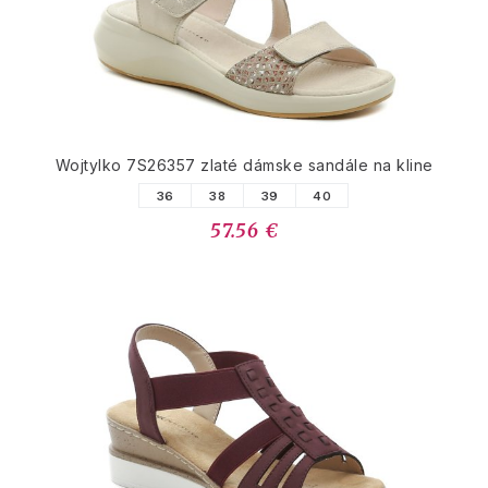
Wojtylko 7S26357 zlaté dámske sandále na kline
36
38
39
40
57.56 €