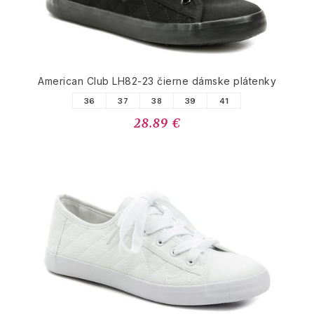
American Club LH82-23 čierne dámske plátenky
36
37
38
39
41
28.89 €