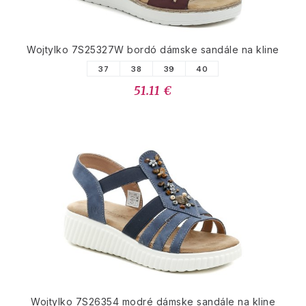
Wojtylko 7S25327W bordó dámske sandále na kline
37
38
39
40
51.11 €
Wojtylko 7S26354 modré dámske sandále na kline