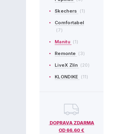
Skechers
(1)
Comfortabel
(7)
Manitu
(1)
Remonte
(3)
LiveX Zlín
(20)
KLONDIKE
(11)
DOPRAVA ZDARMA
OD 66,60 €