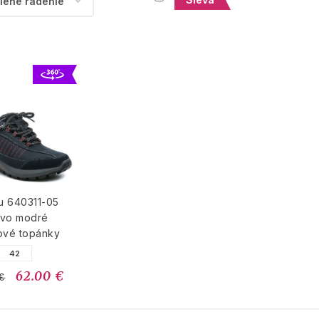
u 640311-05
avo modré
ové topánky
42
62.00 €
€