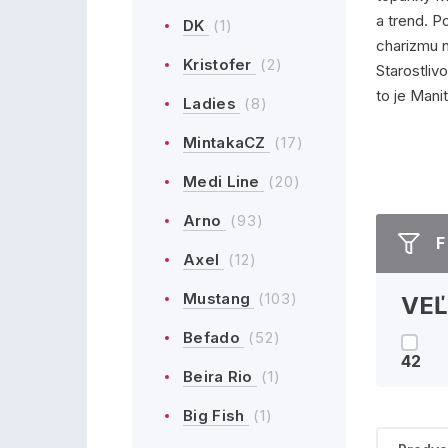
a trend. P
DK
(1)
charizmu n
Kristofer
(2)
Starostliv
to je Manit
Ladies
(8)
MintakaCZ
(17)
Medi Line
(20)
Arno
(93)
F
Axel
(12)
Mustang
(103)
VE
Befado
(52)
42
Beira Rio
(1)
Big Fish
(1)