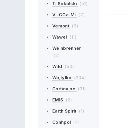
T. Sokolski
(51)
Vi-GGa-Mi
(7)
Vemont
(6)
Wawel
(11)
Weinbrenner
(2)
Wild
(53)
Wojtylko
(204)
Cortina.be
(31)
EMIS
(2)
Earth Spirit
(1)
Conhpol
(4)