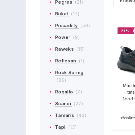
Pegres
(21)
Bukat
(17)
Piccadilly
(56)
21 %
Power
(9)
Raweks
(15)
Reflexan
(1)
Rock Spring
(36)
Manit
Rogallo
(7)
tm
šport
Scandi
(27)
Tamaris
(43)
78.22 
Tapi
(13)