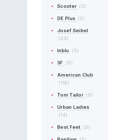
Scooter
(3)
DE Plus
(2)
Josef Seibel
(23)
Inblu
(3)
3F
(6)
American Club
(118)
Tom Tailor
(9)
Urban Ladies
(14)
Best Feet
(5)
Papilion
(5)