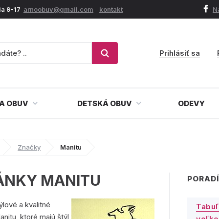
ia 9-17
arnoobuv@gmail.com
kontakt
N
Prihlásiť sa
A OBUV
DETSKÁ OBUV
ODEVY
Značky
Manitu
ÁNKY MANITU
PORADÍ
ýlové a kvalitné
Tabuľ
nitu, ktoré majú štýl
veľko