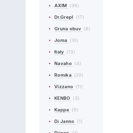
AXIM
(36)
Dr.Grepl
(17)
Gruna obuv
(8)
Joma
(10)
Italy
(13)
Navaho
(4)
Romika
(20)
Vizzano
(11)
KENBO
(3)
Kappa
(6)
Di Janno
(1)
Dijean
(3)