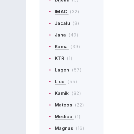
IMAC
(32)
Jacalu
(8)
Jana
(49)
Koma
(39)
KTR
(1)
Lagen
(57)
Lico
(55)
Kamik
(82)
Mateos
(22)
Medico
(1)
Magnus
(16)