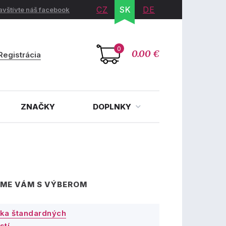
CZ
SK
DE
avštívte náš facebook
0
0.00 €
Registrácia
ZNAČKY
DOPLNKY
ME VÁM S VÝBEROM
ka štandardných
stí