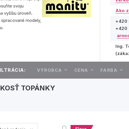
osuňte svoju
Ako z
a vyššiu úroveň.
o spracované modely,
+420 
u.
+420 
arno
Ing. 
(záka
ILTRÁCIA:
VÝROBCA
CENA
FARBA
ĽKOSŤ TOPÁNKY
Sleva