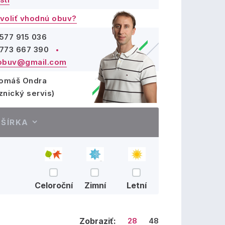
voliť vhodnú obuv?
577 915 036
773 667 390
obuv@gmail.com
Tomáš Ondra
znický servis)
ŠÍRKA
Celoroční
Zimní
Letní
Zobraziť:
28
48