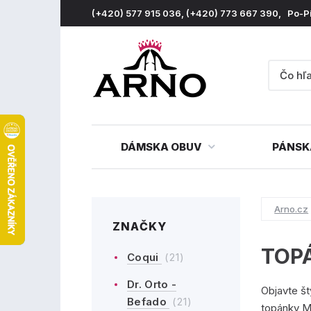
(+420) 577 915 036, (+420) 773 667 390, Po-P
DÁMSKA OBUV
PÁNSK
Arno.cz
ZNAČKY
TOP
Coqui
(21)
Dr. Orto -
Objavte št
Befado
(21)
topánky Ma