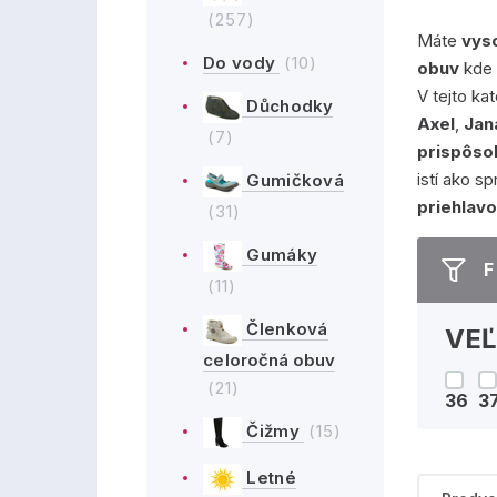
(257)
Máte
vys
Do vody
(10)
obuv
kde 
V tejto ka
Důchodky
Axel
,
Jan
(7)
prispôso
istí ako s
Gumičková
priehlav
(31)
Gumáky
F
(11)
Členková
VE
celoročná obuv
(21)
36
3
Čižmy
(15)
Letné