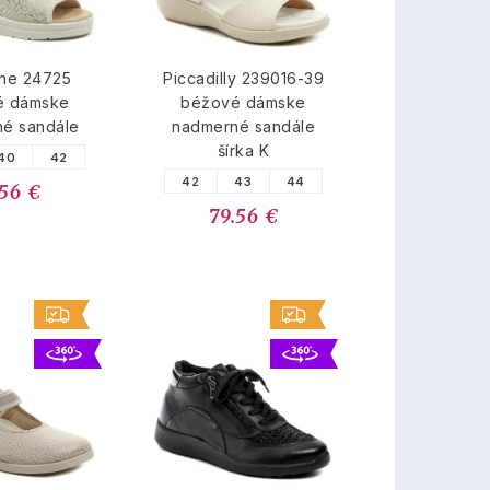
ine 24725
Piccadilly 239016-39
é dámske
béžové dámske
né sandále
nadmerné sandále
šírka K
40
42
42
43
44
.56 €
79.56 €