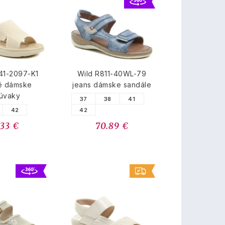
41-2097-K1
Wild R811-40WL-79
é dámske
jeans dámske sandále
úvaky
37
38
41
42
42
.33 €
70.89 €