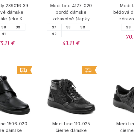
lly 239016-39
Medi Line 4127-020
Medi L
vé dámske
bordó dámske
béžová d
ále šírka K
zdravotné šľapky
zdravo
38
39
37
38
39
38
41
42
70
75.11 €
43.11 €
ine 1506-020
Medi Line 110-025
Medi Li
rne dámske
čierne dámske
čiern