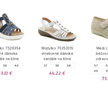
lko 7S26354
Wojtylko 7S25331S
Medi L
ré dámske
strieborné dámske
béžov
le na kline
sandále na kline
zdravo
38
40
37
38
39
37
3
40
4
53.11 €
44.22 €
73