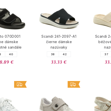
rto 070D001
Scandi 241-2097-A1
Scandi 2
rne dámske
čierne dámske
béžov
otné sandále
nazúvaky
naz
8
40
38
42
37
8.89 €
33.33 €
33