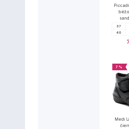
Piccadi
béžo
sand
37
40
7 %
Medi L
čie