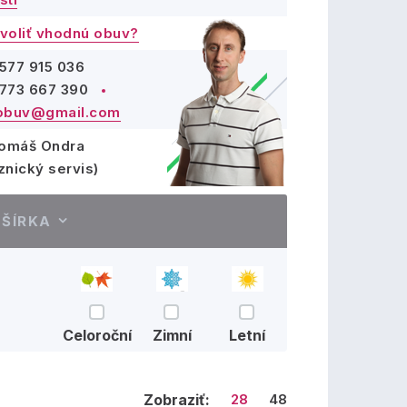
voliť vhodnú obuv?
577 915 036
773 667 390
obuv@gmail.com
Tomáš Ondra
znický servis)
ŠÍRKA
Celoroční
Zimní
Letní
Zobraziť:
28
48