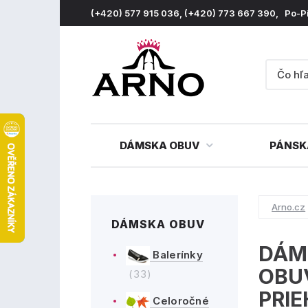
(+420) 577 915 036, (+420) 773 667 390, Po-P
DÁMSKA OBUV
PÁNSK
Arno.cz
DÁMSKA OBUV
DÁM
Balerínky
OBU
(33)
PRI
Celoročné