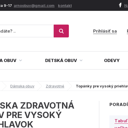
ia 9-17
arnoobuv@gmail.com
kontakt
N
Prihlásiť sa
A OBUV
DETSKÁ OBUV
ODEVY
Dámska obuv
Zdravotné
Topánky pre vysoký priehl
SKA ZDRAVOTNÁ
PORADÍ
V PRE VYSOKÝ
Tabuľ
EHLAVOK
veľko