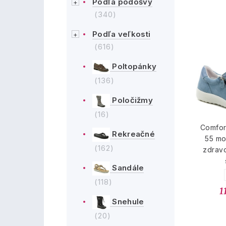
Podľa podošvy
(340)
Podľa veľkosti
(616)
Poltopánky
(136)
Poločižmy
(16)
Comfor
Rekreačné
55 m
(162)
zdrav
Sandále
(118)
1
Snehule
(20)