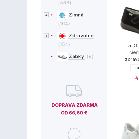
(568)
Zimná
(164)
Zdravotné
(154)
Dr. O
čie
Žabky
(8)
zdrav
3
4
DOPRAVA ZDARMA
OD 66,60 €