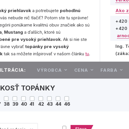
oký priehlavok
a potrebujete
pohodlnú
Ako z
vás nebude nič tlačiť? Potom ste tu správne!
+420 
tegórii ponúkame kvalitnú obuv značiek ako sú
+420 
a
,
Mustang
a ďalších, ktoré sú
arno
bené pre vysoký priehlavok
. Ak si nie ste
Ing. 
právne vybrať
topánky pre vysoký
(záka
ok
tak sa môžete inšpirovať v našom článku
tu
.
ILTRÁCIA:
VÝROBCA
CENA
FARBA
ĽKOSŤ TOPÁNKY
7
38
39
40
41
42
43
44
46
Sleva