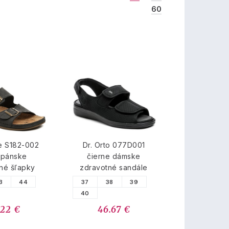
60
e S182-002
Dr. Orto 077D001
 pánske
čierne dámske
né šľapky
zdravotné sandále
3
44
37
38
39
40
.22 €
46.67 €