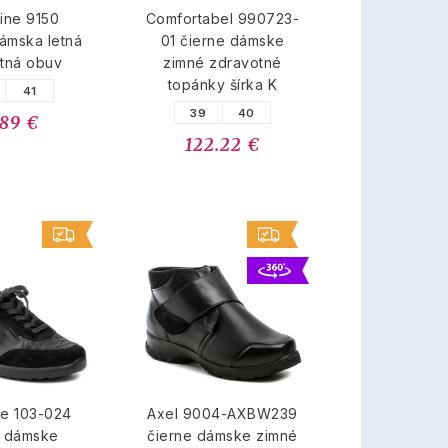
ine 9150
Comfortabel 990723-
ámska letná
01 čierne dámske
tná obuv
zimné zdravotné
topánky šírka K
41
39
40
.89 €
122.22 €
ne 103-024
Axel 9004-AXBW239
e dámske
čierne dámske zimné