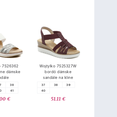
o 7S26362
Wojtylko 7S25327W
erne dámske
bordó dámske
ndále
sandále na kline
7
38
37
38
39
0
41
40
.00 €
51.11 €