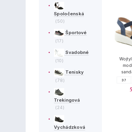
Spoločenská
(50)
Športové
(17)
Svadobné
Wojty
(10)
mod
Tenisky
sandá
(78)
37
Trekingová
(24)
Vychádzková