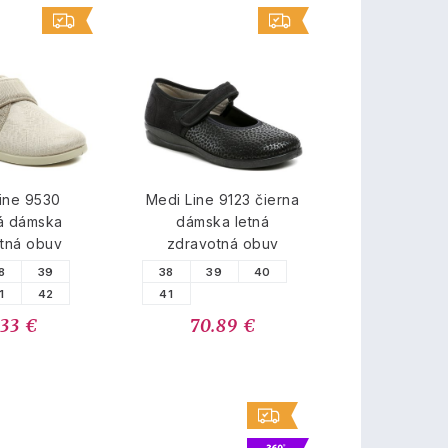
ine 9530
Medi Line 9123 čierna
á dámska
dámska letná
tná obuv
zdravotná obuv
8
39
38
39
40
1
42
41
.33 €
70.89 €