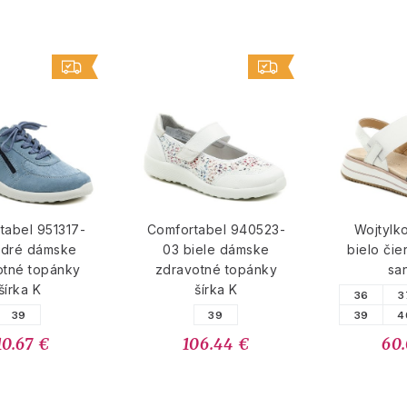
tabel 951317-
Comfortabel 940523-
Wojtylk
odré dámske
03 biele dámske
bielo či
otné topánky
zdravotné topánky
sa
šírka K
šírka K
36
3
39
39
39
4
10.67 €
106.44 €
60