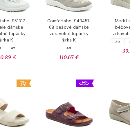
tabel 951317-
Comfortabel 940451-
Medi L
iele dámske
08 béžové dámske
béžov
otné topánky
zdravotné topánky
zdravot
šírka K
šírka K
39
8
42
40
39
10.89 €
110.67 €