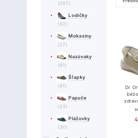
(297)
Lodičky
(92)
Mokasíny
(27)
Nazúvaky
(81)
Šľapky
(61)
Dr. O
béžo
Papuče
zdrav
(23)
3
Plážovky
4
(30)