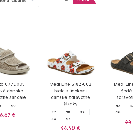
rto 077D005
Medi Line S182-002
Medi Lin
vé dámske
biele s lienkami
šedé
otné sandále
dámske zdravotné
zdravot
šľapky
8
40
42
4
37
38
39
46
6.67 €
40
42
44
44.40 €