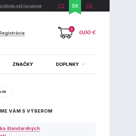
CZ
SK
DE
avštívte náš facebook
0
0.00 €
Registrácia
ZNAČKY
DOPLNKY
avok
ME VÁM S VÝBEROM
ka štandardných
stí