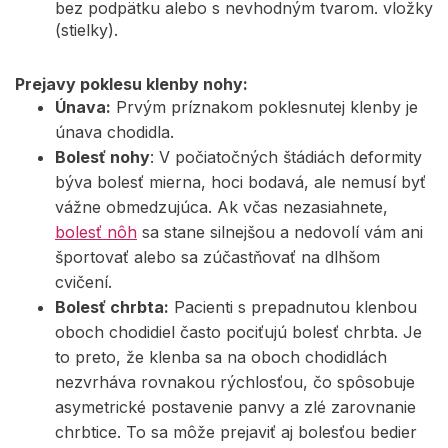
bez podpätku alebo s nevhodným tvarom. vložky
(stielky).
Prejavy poklesu klenby nohy:
Únava:
Prvým príznakom poklesnutej klenby je
únava chodidla.
Bolesť nohy
: V počiatočných štádiách deformity
býva bolesť mierna, hoci bodavá, ale nemusí byť
vážne obmedzujúca. Ak včas nezasiahnete,
bolesť nôh
sa stane silnejšou a nedovolí vám ani
športovať alebo sa zúčastňovať na dlhšom
cvičení.
Bolesť chrbta:
Pacienti s prepadnutou klenbou
oboch chodidiel často pociťujú bolesť chrbta. Je
to preto, že klenba sa na oboch chodidlách
nezvrháva rovnakou rýchlosťou, čo spôsobuje
asymetrické postavenie panvy a zlé zarovnanie
chrbtice. To sa môže prejaviť aj bolesťou bedier