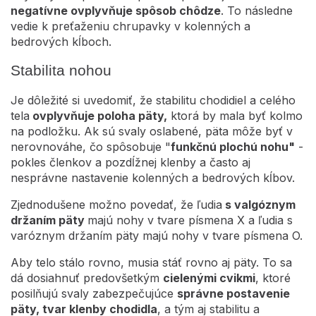
negatívne ovplyvňuje spôsob chôdze
. To následne
vedie k preťaženiu chrupavky v kolenných a
bedrových kĺboch.
Stabilita nohou
Je dôležité si uvedomiť, že stabilitu chodidiel a celého
tela
ovplyvňuje poloha päty,
ktorá by mala byť kolmo
na podložku. Ak sú svaly oslabené, päta môže byť v
nerovnováhe, čo spôsobuje "
funkčnú plochú nohu"
-
pokles členkov a pozdĺžnej klenby a často aj
nesprávne nastavenie kolenných a bedrových kĺbov.
Zjednodušene možno povedať, že ľudia
s valgóznym
držaním päty
majú nohy v tvare písmena X a ľudia s
varóznym držaním päty majú nohy v tvare písmena O.
Aby telo stálo rovno, musia stáť rovno aj päty. To sa
dá dosiahnuť predovšetkým
cielenými cvikmi
, ktoré
posilňujú svaly zabezpečujúce
správne postavenie
päty, tvar klenby chodidla
, a tým aj stabilitu a