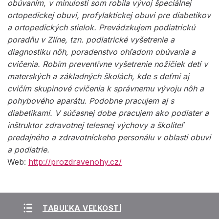
obúvaním, v minulosti som robila vývoj špeciálnej
ortopedickej obuvi, profylaktickej obuvi pre diabetikov
a ortopedických stielok. Prevádzkujem podiatrickú
poradňu v Zlíne, tzn. podiatrické vyšetrenie a
diagnostiku nôh, poradenstvo ohľadom obúvania a
cvičenia. Robím preventívne vyšetrenie nožičiek detí v
materských a základných školách, kde s deťmi aj
cvičím skupinové cvičenia k správnemu vývoju nôh a
pohybového aparátu. Podobne pracujem aj s
diabetikami. V súčasnej dobe pracujem ako podiater a
inštruktor zdravotnej telesnej výchovy a školiteľ
predajného a zdravotníckeho personálu v oblasti obuvi
a podiatrie.
Web:
http://prozdravenohy.cz/
TABUĽKA VEĽKOSTÍ