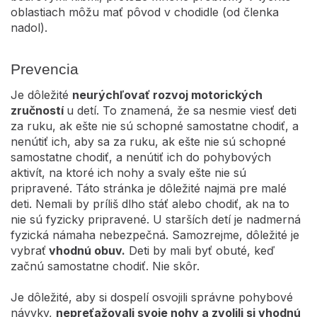
oblastiach môžu mať pôvod v chodidle (od členka
nadol).
Prevencia
Je dôležité
neurýchľovať rozvoj motorických
zručností
u detí. To znamená, že sa nesmie viesť deti
za ruku, ak ešte nie sú schopné samostatne chodiť, a
nenútiť ich, aby sa za ruku, ak ešte nie sú schopné
samostatne chodiť, a nenútiť ich do pohybových
aktivít, na ktoré ich nohy a svaly ešte nie sú
pripravené. Táto stránka je dôležité najmä pre malé
deti. Nemali by príliš dlho stáť alebo chodiť, ak na to
nie sú fyzicky pripravené. U starších detí je nadmerná
fyzická námaha nebezpečná. Samozrejme, dôležité je
vybrať
vhodnú obuv.
Deti by mali byť obuté, keď
začnú samostatne chodiť. Nie skôr.
Je dôležité, aby si dospelí osvojili správne pohybové
návyky,
nepreťažovali svoje nohy a zvolili si vhodnú