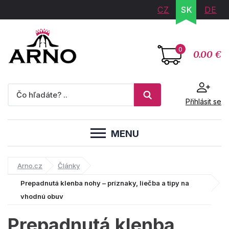
CZ
SK
DE
0
0.00 €
Přihlásit se
MENU
Arno.cz
Články
Prepadnutá klenba nohy – príznaky, liečba a tipy na
vhodnú obuv
Prepadnutá klenba