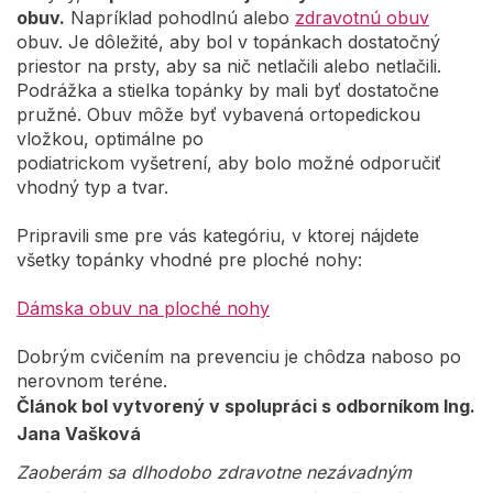
obuv.
Napríklad pohodlnú alebo
zdravotnú obuv
obuv. Je dôležité, aby bol v topánkach dostatočný
priestor na prsty, aby sa nič netlačili alebo netlačili.
Podrážka a stielka topánky by mali byť dostatočne
pružné. Obuv môže byť vybavená ortopedickou
vložkou, optimálne po
podiatrickom vyšetrení, aby bolo možné odporučiť
vhodný typ a tvar.
Pripravili sme pre vás kategóriu, v ktorej nájdete
všetky topánky vhodné pre ploché nohy:
Dámska obuv na ploché nohy
Dobrým cvičením na prevenciu je chôdza naboso po
nerovnom teréne.
Článok bol vytvorený v spolupráci s odborníkom Ing.
Jana Vašková
Zaoberám sa dlhodobo zdravotne nezávadným