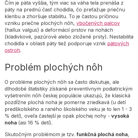
Čím je päta vyššia, tým viac sa váha tela prenáša z
päty na prednú časť chodidla, čo preťažuje priečnu
klenbu a zhoršuje stabilitu. To je častou príčinou
vzniku priečne plochých nôh,
vbočených palcov
(hallux valgus) a deformácií prstov na nohách
(kladivkové, pazúrové alebo zložené prsty). Nestabilita
chodidla v oblasti päty tiež podporuje vznik
pätových
ostroh
.
Problém plochých nôh
O probléme plochých nôh sa často diskutuje, ale
dlhodobé štatistiky získané preventívnym podiatrickým
vyšetrením nôh českej populácie ukazujú, že klasická
pozdĺžne plochá noha je pomerne zriedkavá (u detí
predškolského a raného školského veku je to len 1 - 3
% detí), oveľa častejší je opak plochej nohy -
vysoká
noha
(asi 16 % detí).
Skutočným problémom je tzv.
funkčná plochá noha
,