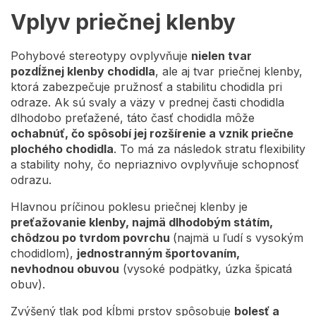
Vplyv priečnej klenby
Pohybové stereotypy ovplyvňuje
nielen tvar
pozdĺžnej klenby chodidla
, ale aj tvar priečnej klenby,
ktorá zabezpečuje pružnosť a stabilitu chodidla pri
odraze. Ak sú svaly a väzy v prednej časti chodidla
dlhodobo preťažené, táto časť chodidla môže
ochabnúť, čo spôsobí jej rozšírenie a vznik priečne
plochého chodidla
. To má za následok stratu flexibility
a stability nohy, čo nepriaznivo ovplyvňuje schopnosť
odrazu.
Hlavnou príčinou poklesu priečnej klenby je
preťažovanie klenby, najmä dlhodobým státím,
chôdzou po tvrdom povrchu
(najmä u ľudí s vysokým
chodidlom),
jednostranným športovaním,
nevhodnou obuvou
(vysoké podpätky, úzka špicatá
obuv).
Zvýšený tlak pod kĺbmi prstov spôsobuje
bolesť a