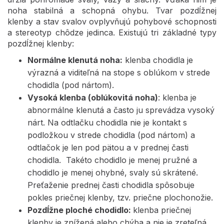
noha stabilná a schopná ohybu. Tvar pozdĺžnej
klenby a stav svalov ovplyvňujú pohybové schopnosti
a stereotyp chôdze jedinca. Existujú tri základné typy
pozdĺžnej klenby:
Normálne klenutá noha:
klenba chodidla je
výrazná a viditeľná na stope s oblúkom v strede
chodidla (pod nártom).
Vysoká klenba (oblúkovitá noha)
: klenba je
abnormálne klenutá a často ju sprevádza vysoký
nárt. Na odtlačku chodidla nie je kontakt s
podložkou v strede chodidla (pod nártom) a
odtlačok je len pod pätou a v prednej časti
chodidla. Takéto chodidlo je menej pružné a
chodidlo je menej ohybné, svaly sú skrátené.
Preťaženie prednej časti chodidla spôsobuje
pokles priečnej klenby, tzv. priečne plochonožie.
Pozdĺžne ploché chodidlo:
klenba priečnej
klenby je znížená alebo chýba a nie je zreteľná