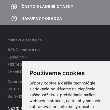
ČASTO KLADENÉ OTÁZKY
NÁKUPNÝ PORADCA
Kontakt a predajňa
ARNO shoes s.r.o.
Lázně 490
763 14 Zlín - Kostelec
Používame cookies
Czech Republic
Otváracia doba
Súbory cookie a ďalšie technológie
sledovania používame na zlepšenie
Po-Pia: 9-17
vášho zážitku z prehliadania našich
So: 9-12
webových stránok, na to, aby sme vám
zobrazovali prispôsobený obsah a
(+420) 577 915 036,