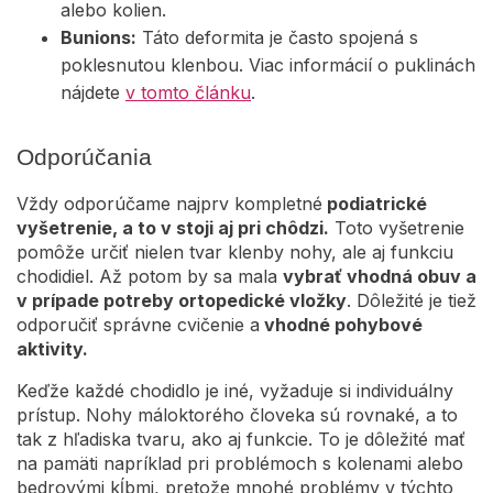
alebo kolien.
Bunions:
Táto deformita je často spojená s
poklesnutou klenbou. Viac informácií o puklinách
nájdete
v tomto článku
.
Odporúčania
Vždy odporúčame najprv kompletné
podiatrické
vyšetrenie, a to v stoji aj pri chôdzi.
Toto vyšetrenie
pomôže určiť nielen tvar klenby nohy, ale aj funkciu
chodidiel. Až potom by sa mala
vybrať vhodná obuv a
v prípade potreby ortopedické vložky
. Dôležité je tiež
odporučiť správne cvičenie a
vhodné pohybové
aktivity.
Keďže každé chodidlo je iné, vyžaduje si individuálny
prístup. Nohy máloktorého človeka sú rovnaké, a to
tak z hľadiska tvaru, ako aj funkcie. To je dôležité mať
na pamäti napríklad pri problémoch s kolenami alebo
bedrovými kĺbmi, pretože mnohé problémy v týchto