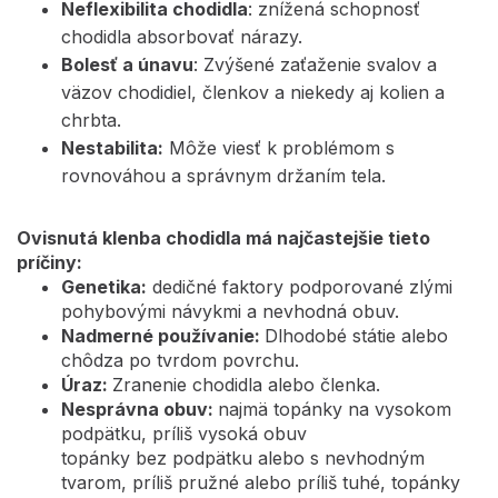
Neflexibilita chodidla
: znížená schopnosť
chodidla absorbovať nárazy.
Bolesť a únavu
: Zvýšené zaťaženie svalov a
väzov chodidiel, členkov a niekedy aj kolien a
chrbta.
Nestabilita:
Môže viesť k problémom s
rovnováhou a správnym držaním tela.
Ovisnutá klenba chodidla má najčastejšie tieto
príčiny:
Genetika:
dedičné faktory podporované zlými
pohybovými návykmi a nevhodná obuv.
Nadmerné používanie:
Dlhodobé státie alebo
chôdza po tvrdom povrchu.
Úraz:
Zranenie chodidla alebo členka.
Nesprávna obuv:
najmä topánky na vysokom
podpätku, príliš vysoká obuv
topánky bez podpätku alebo s nevhodným
tvarom, príliš pružné alebo príliš tuhé, topánky