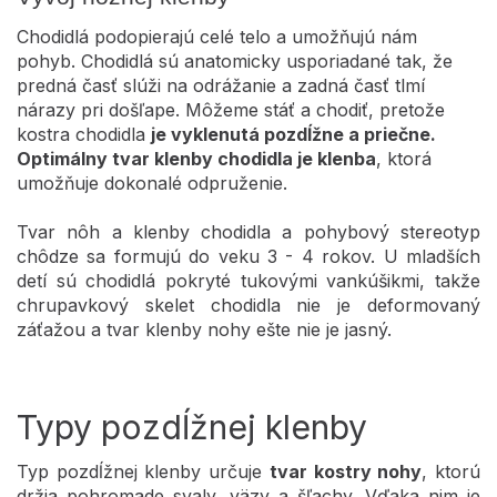
Chodidlá podopierajú celé telo a umožňujú nám
pohyb. Chodidlá sú anatomicky usporiadané tak, že
predná časť slúži na odrážanie a zadná časť tlmí
nárazy pri došľape. Môžeme stáť a chodiť, pretože
kostra chodidla
je vyklenutá pozdĺžne a priečne.
Optimálny tvar klenby chodidla je klenba
, ktorá
umožňuje dokonalé odpruženie.
Tvar nôh a klenby chodidla a pohybový stereotyp
chôdze sa formujú do veku 3 - 4 rokov. U mladších
detí sú chodidlá pokryté tukovými vankúšikmi, takže
chrupavkový skelet chodidla nie je deformovaný
záťažou a tvar klenby nohy ešte nie je jasný.
Typy pozdĺžnej klenby
Typ pozdĺžnej klenby určuje
tvar kostry nohy
, ktorú
držia pohromade svaly, väzy a šľachy. Vďaka nim je