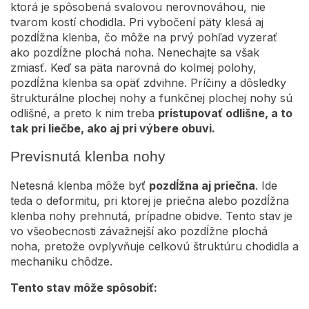
ktorá je spôsobená svalovou nerovnováhou, nie
tvarom kostí chodidla. Pri vybočení päty klesá aj
pozdĺžna klenba, čo môže na prvý pohľad vyzerať
ako pozdĺžne plochá noha. Nenechajte sa však
zmiasť. Keď sa päta narovná do kolmej polohy,
pozdĺžna klenba sa opäť zdvihne. Príčiny a dôsledky
štrukturálne plochej nohy a funkčnej plochej nohy sú
odlišné, a preto k nim treba
pristupovať odlišne, a to
tak pri liečbe, ako aj pri výbere obuvi.
Previsnutá klenba nohy
Netesná klenba môže byť
pozdĺžna aj priečna
. Ide
teda o deformitu, pri ktorej je priečna alebo pozdĺžna
klenba nohy prehnutá, prípadne obidve. Tento stav je
vo všeobecnosti závažnejší ako pozdĺžne plochá
noha, pretože ovplyvňuje celkovú štruktúru chodidla a
mechaniku chôdze.
Tento stav môže spôsobiť: