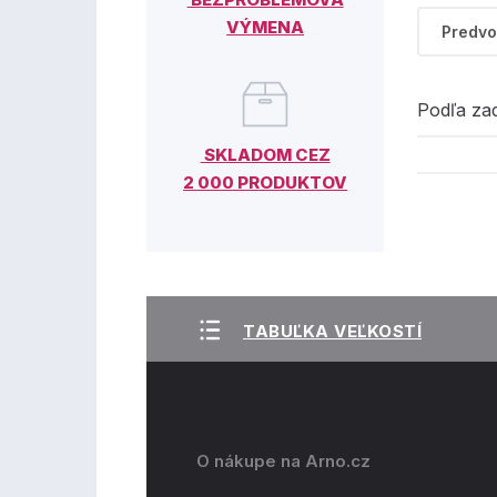
VÝMENA
Podľa za
SKLADOM CEZ
2 000 PRODUKTOV
TABUĽKA VEĽKOSTÍ
O nákupe na Arno.cz