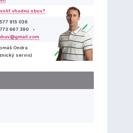
voliť vhodnú obuv?
577 915 036
773 667 390
obuv@gmail.com
Tomáš Ondra
znický servis)