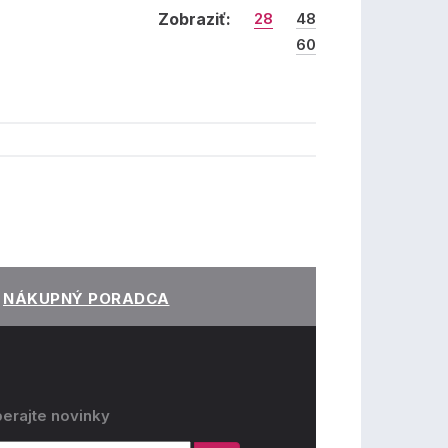
Zobraziť:
28
48
60
NÁKUPNÝ PORADCA
erajte novinky