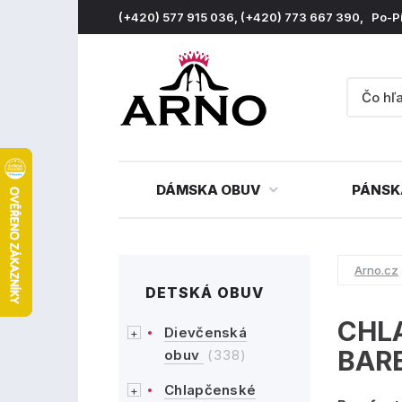
(+420) 577 915 036, (+420) 773 667 390, Po-P
DÁMSKA OBUV
PÁNSK
Arno.cz
DETSKÁ OBUV
CHL
Dievčenská
BAR
obuv
(338)
Chlapčenské