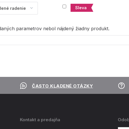
Sleva
daných parametrov nebol nájdený žiadny produkt.
ČASTO KLADENÉ OTÁZKY
Kontakt a predajňa
Odob