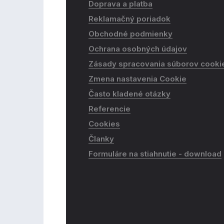
Doprava a platba
Reklamačný poriadok
Obchodné podmienky
Ochrana osobných údajov
Zásady spracovania súborov cooki
Zmena nastavenia Cookie
Často kladené otázky
Referencie
Cookies
Članky
Formuláre na stiahnutie - download​