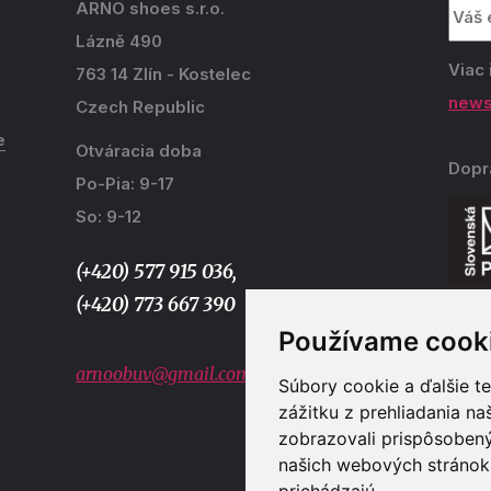
ARNO shoes s.r.o.
Lázně 490
Viac 
763 14 Zlín - Kostelec
news
Czech Republic
e
Otváracia doba
Dopr
Po-Pia: 9-17
So: 9-12
(+420) 577 915 036,
(+420) 773 667 390
Používame cook
Plat
arnoobuv@gmail.com
Súbory cookie a ďalšie t
zážitku z prehliadania n
zobrazovali prispôsobený
našich webových stránok 