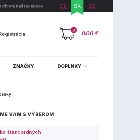
CZ
SK
DE
avštívte náš facebook
0
0.00 €
Registrácia
ZNAČKY
DOPLNKY
opánky
ME VÁM S VÝBEROM
ka štandardných
stí