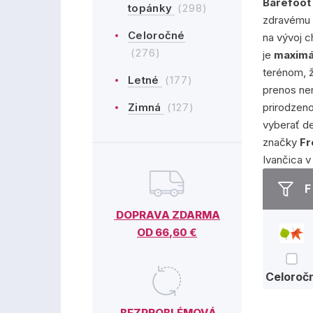
Barefoot
topánky
(298)
zdravému 
Celoročné
na vývoj c
(276)
je
maximá
terénom, 
Letné
(177)
prenos ner
Zimná
(127)
prirodzen
vyberať d
značky
F
Ivančica v
F
DOPRAVA ZDARMA
OD 66,60 €
Celoročn
BEZPROBLÉMOVÁ