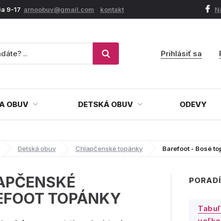
ia 9-17
arnoobuv@gmail.com
kontakt
N
Prihlásiť sa
A OBUV
DETSKÁ OBUV
ODEVY
Detská obuv
Chlapčenské topánky
Barefoot - Bosé t
APČENSKÉ
PORADÍ
EFOOT TOPÁNKY
Tabuľ
veľko