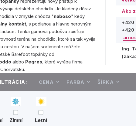
 topánky
reprezentujú nový prístup k
vývoju detského chodidla. Je kladený dôraz
Ako z
hodidlá v zmysle chôdza "
naboso
" kedy
+420 
lny kontakt
, s podlahou a hlavne nerovným
+420 
žiaduce. Tenká gumová podošva zaisťuje
arno
ovností terénu na chodidlo, ktoré sa tak vyvíja
ou cestou. V našom sortimente môžete
Ing. 
etské Barefoot topánky od
(záka
roddo
alebo
Pegres
, ktoré vyrába firma
 Chorvátsku.
ILTRÁCIA:
CENA
FARBA
ŠÍRKA
í
Zimní
Letní