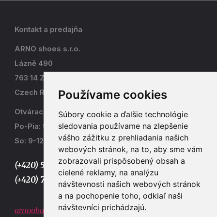
Kontakt a predajňa
ARNO shoes s.r.o.
Lázně 490
763 14 Zlín - Kostelec
Používame cookies
Czech Republic
Otváracia doba
Súbory cookie a ďalšie technológie
sledovania používame na zlepšenie
Po-Pia: 9-17
vášho zážitku z prehliadania našich
So: 9-12
webových stránok, na to, aby sme vám
zobrazovali prispôsobený obsah a
(+420) 577 915 036,
cielené reklamy, na analýzu
(+420) 773 667 390
návštevnosti našich webových stránok
a na pochopenie toho, odkiaľ naši
návštevníci prichádzajú.
arnoobuv@gmail.com