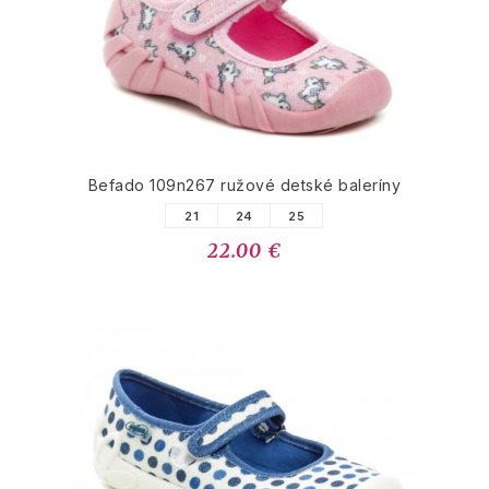
Befado 109n267 ružové detské baleríny
21
24
25
22.00 €