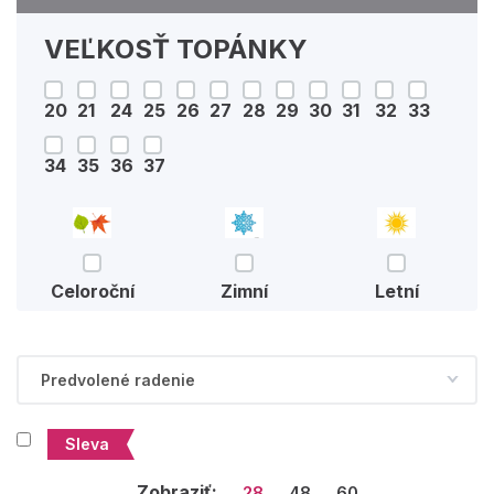
VEĽKOSŤ TOPÁNKY
20
21
24
25
26
27
28
29
30
31
32
33
34
35
36
37
Celoroční
Zimní
Letní
Sleva
Zobraziť:
28
48
60