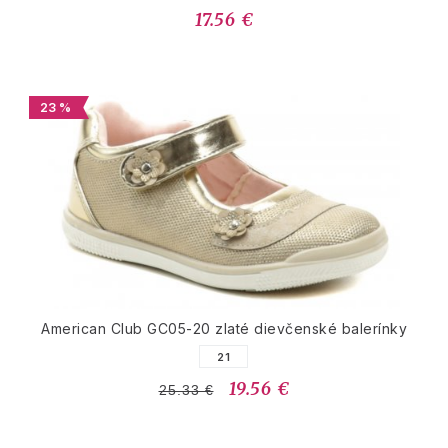
17.56 €
23 %
American Club GC05-20 zlaté dievčenské balerínky
21
19.56 €
25.33 €