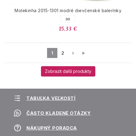
Molekinha 2015-1301 modré dievčenské balerínky
30
15.33 €
1
2
Zobrazit další produkty
TABUĽKA VEĽKOSTÍ
ČASTO KLADENÉ OTÁZKY
NÁKUPNÝ PORADCA