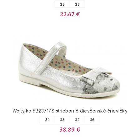
25
28
22.67 €
Wojtylko 5B23717S strieborné dievčenské črievičky
31
33
34
36
38.89 €