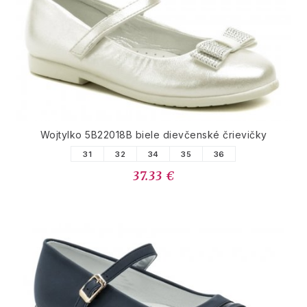
Wojtylko 5B22018B biele dievčenské črievičky
31
32
34
35
36
37.33 €