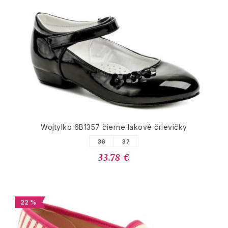
Wojtylko 6B1357 čierne lakové črievičky
36
37
33.78 €
22 %