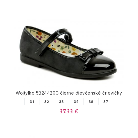
Wojtylko 5B24420C čierne dievčenské črievičky
31
32
33
34
36
37
37.33 €