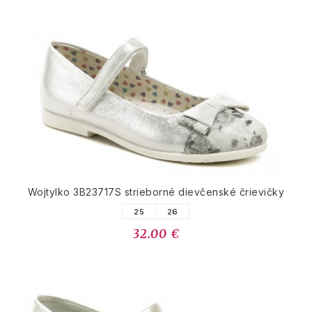
Wojtylko 3B23717S strieborné dievčenské črievičky
25
26
32.00 €