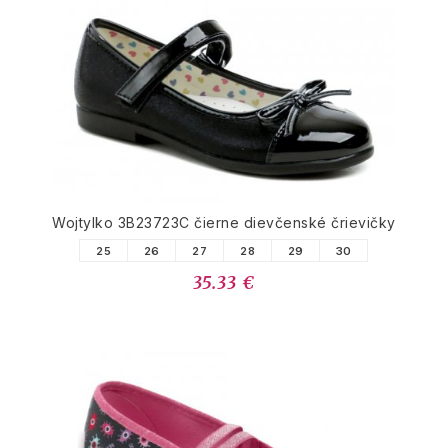
Wojtylko 3B23723C čierne dievčenské črievičky
25
26
27
28
29
30
35.33 €