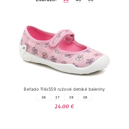
Befado 114x559 ružové detské baleríny
26
27
28
29
24.00 €