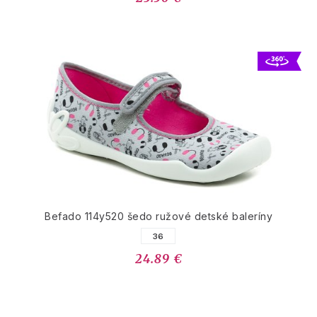
Befado 114y520 šedo ružové detské baleríny
36
24.89 €