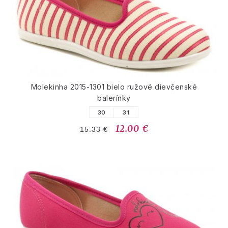
Molekinha 2015-1301 bielo ružové dievčenské
balerínky
30
31
12.00 €
15.33 €