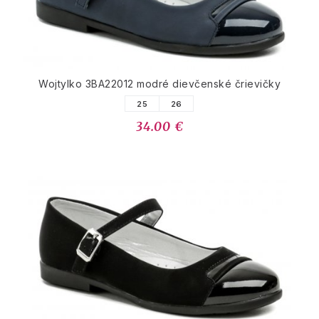
Wojtylko 3BA22012 modré dievčenské črievičky
25
26
34.00 €