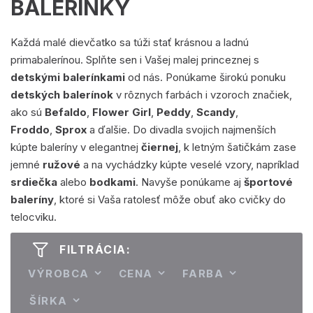
BALERÍNKY
Každá malé dievčatko sa túži stať krásnou a ladnú
primabalerínou. Splňte sen i Vašej malej princeznej s
detskými balerínkami
od nás. Ponúkame širokú ponuku
detských balerínok
v rôznych farbách i vzoroch značiek,
ako sú
Befaldo
,
Flower Girl
,
Peddy
,
Scandy
,
Froddo
,
Sprox
a ďalšie. Do divadla svojich najmenších
kúpte baleríny v elegantnej
čiernej
, k letným šatičkám zase
jemné
ružové
a na vychádzky kúpte veselé vzory, napríklad
srdiečka
alebo
bodkami
. Navyše ponúkame aj
športové
baleríny
, ktoré si Vaša ratolesť môže obuť ako cvičky do
telocviku.
FILTRÁCIA:
VÝROBCA
CENA
FARBA
ŠÍRKA