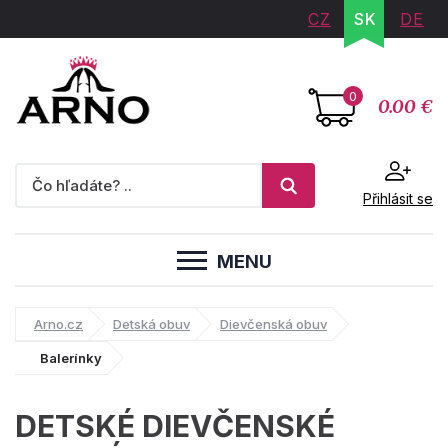
CZ
SK
DE
0
0.00 €
Přihlásit se
MENU
Arno.cz
Detská obuv
Dievčenská obuv
Balerínky
DETSKÉ DIEVČENSKÉ