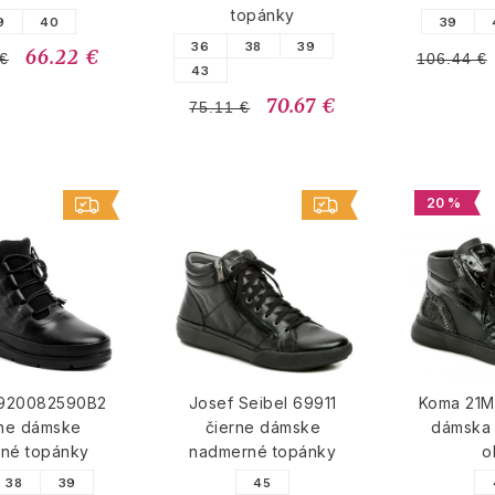
topánky
9
40
39
36
38
39
66.22 €
 €
106.44 €
43
70.67 €
75.11 €
20 %
6920082590B2
Josef Seibel 69911
Koma 21M
rne dámske
čierne dámske
dámska
nné topánky
nadmerné topánky
o
38
39
45