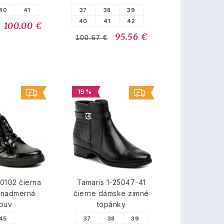
40
41
37
38
39
40
41
42
100.00 €
95.56 €
100.67 €
19 %
01G2 čierna
Tamaris 1-25047-41
 nadmerná
čierne dámske zimné
buv
topánky
45
37
38
39