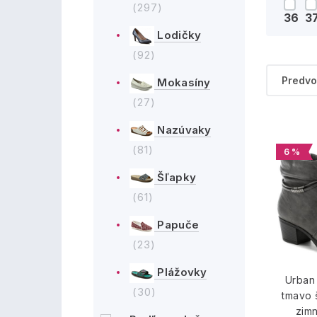
(297)
36
3
Lodičky
(92)
Mokasíny
(27)
Nazúvaky
(81)
6 %
Šľapky
(61)
Papuče
(23)
Plážovky
Urban
(30)
tmavo
zim