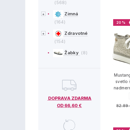
(568)
Zimná
(164)
20 %
Zdravotné
(154)
Žabky
(8)
Mustan
svetlo
nadmer
DOPRAVA ZDARMA
OD 66,60 €
82.89