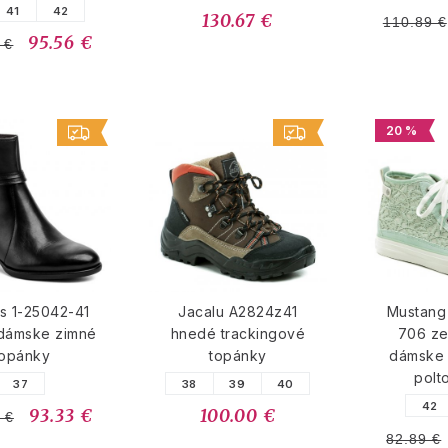
41
42
130.67 €
110.89 €
95.56 €
 €
20 %
s 1-25042-41
Jacalu A2824z41
Mustang
 dámske zimné
hnedé trackingové
706 ze
topánky
topánky
dámske
polt
37
38
39
40
42
93.33 €
100.00 €
 €
82.89 €