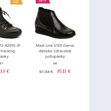
39 %
22-A2615-41
Medi Line 5130 čierne
tracking
dámske zdravotné
pánky
poltopánky
37
36
.33 €
35.11 €
57.33 €