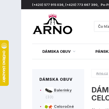
(+420) 577 915 036, (+420) 773 667 390, Po-P
DÁMSKA OBUV
PÁNSK
Arno.cz
DÁMSKA OBUV
DÁM
Balerínky
CEL
(33)
Celoročné