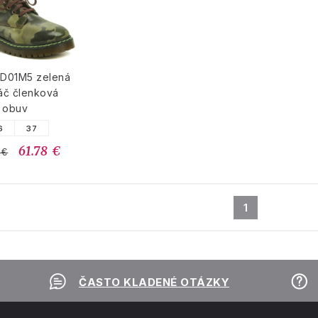
3D01M5 zelená
áč členková
obuv
6
37
61.78 €
 €
1
ČASTO KLADENÉ OTÁZKY