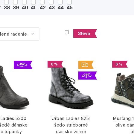
7
38
39
40
41
42
43
44
45
Sleva
6 %
6 %
 Ladies 5300
Urban Ladies 8251
Mustang 
 šedé dámske
šedo strieborné
oliva dá
né topánky
dámske zimné
o