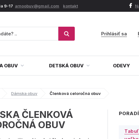
ia 9-17
arnoobuv@gmail.com
kontakt
N
Prihlásiť sa
A OBUV
DETSKÁ OBUV
ODEVY
Dámska obuv
Členková celoročná obuv
SKA ČLENKOVÁ
PORADÍ
OROČNÁ OBUV
Tabuľ
veľko