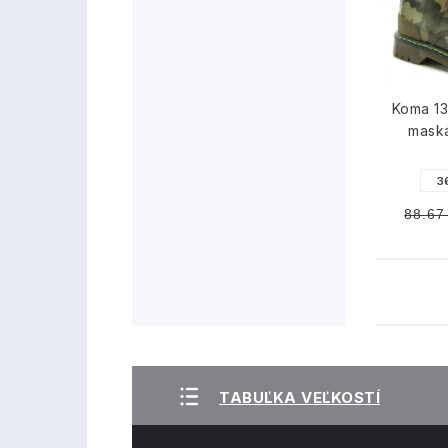
Koma 1
mask
3
88.67
TABUĽKA VEĽKOSTÍ