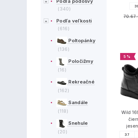
Podľa podošvy
3
(340)
70.67
Podľa veľkosti
(616)
Poltopánky
(136)
5 %
Poločižmy
(16)
Rekreačné
(162)
Sandále
(118)
Wild 1
čie
Snehule
jese
(20)
37