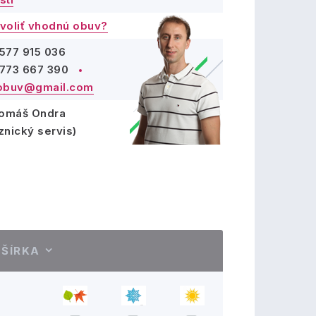
voliť vhodnú obuv?
577 915 036
773 667 390
obuv@gmail.com
Tomáš Ondra
znický servis)
ŠÍRKA