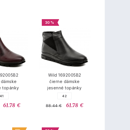
30 %
692005B2
Wild 1692005B2
 dámske
čierne dámske
é topánky
jesenné topánky
41
42
61.78 €
61.78 €
88.44 €