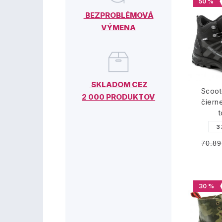
50 %
BEZPROBLÉMOVÁ
VÝMENA
SKLADOM CEZ
Scoot
2 000 PRODUKTOV
čiern
3
70.89
30 %