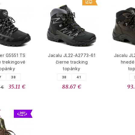
er G5551 TS
Jacalu JL22-A2773-61
Jacalu JL
e trekingové
čierne tracking
hnedé 
topánky
topánky
to
7
38
38
41
35.11 €
88.67 €
93
 €