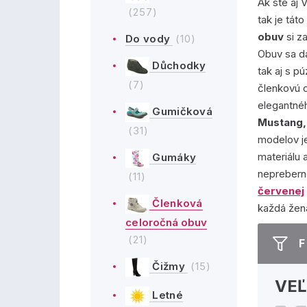
Ak ste aj 
(257)
tak je tát
obuv
si z
Do vody
(10)
Obuv sa d
Důchodky
tak aj s 
(7)
členkovú c
elegantné
Gumičková
Mustang,
(31)
modelov je
materiálu 
Gumáky
neprebern
(11)
červenej
Členková
každá žena
celoročná obuv
(21)
F
Čižmy
(15)
VE
Letné