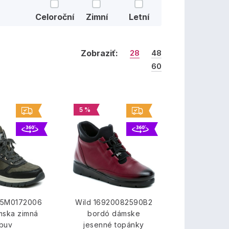
Celoroční
Zimní
Letní
Zobraziť:
28
48
60
5 %
15M0172006
Wild 16920082590B2
mska zimná
bordó dámske
buv
jesenné topánky