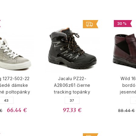
30 %
g 1272-502-22
Jacalu PZ22-
Wild 1
 šedé dámske
A2806z61 čierne
bordó
né poltopánky
tracking topánky
jesenn
43
37
66.44 €
97.33 €
 €
88.44 €