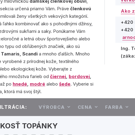
Vy milovníčkou
dámskej členkovej obuvi
,
o sekcia určená priamo Vám. Práve
členkovú
Ako z
amilovali ženy všetkých vekových kategórií.
+420 
á ľahko kombinovať ako s pohodlnými džínsy,
+420 
púzdrovými sukňami a saky. Ponúkame Vám
arno
eloročné a letná obuv športovejšieho alebo
ho typu od obľúbených značiek, ako sú
Ing. 
 Tamaris, Scandi
a mnoho ďalších. Mnoho
(záka
 vyrobené z prírodnej kože, textilného
alebo ekologickej kože. Vyberajte z
ého množstva farieb od
čiernej
,
bordovej
,
až po
hnedé
,
modré
alebo
šede
. Vyberie si
, ktorá má svoj štýl.
ILTRÁCIA:
VÝROBCA
CENA
FARBA
ĽKOSŤ TOPÁNKY