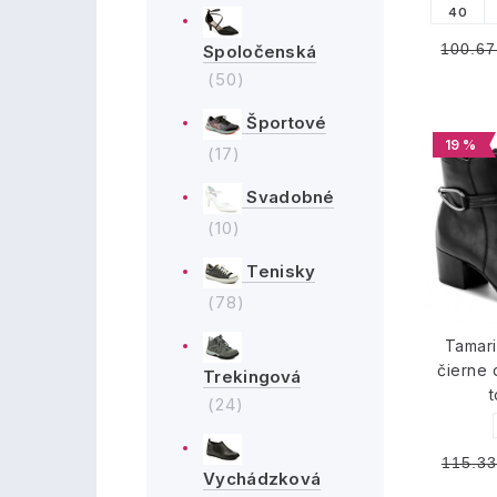
40
100.67
Spoločenská
(50)
Športové
19 %
(17)
Svadobné
(10)
Tenisky
(78)
Tamari
čierne
Trekingová
(24)
115.33
Vychádzková