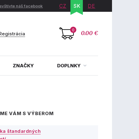
CZ
SK
DE
avštívte náš facebook
0
0.00 €
Registrácia
ZNAČKY
DOPLNKY
ME VÁM S VÝBEROM
ka štandardných
stí