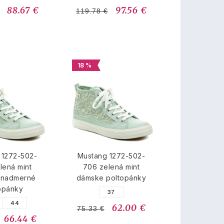
88.67 €
97.56 €
119.78 €
18 %
 1272-502-
Mustang 1272-502-
lená mint
706 zelená mint
 nadmerné
dámske poltopánky
opánky
37
44
62.00 €
75.33 €
66.44 €