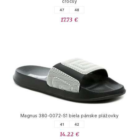
crocsy
47
48
17.73 €
Magnus 380-0072-S1 biela pánske plážovky
41
42
14.22 €