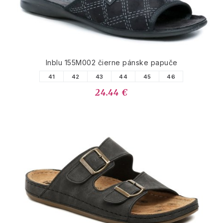
Inblu 155M002 čierne pánske papuče
41
42
43
44
45
46
24.44 €