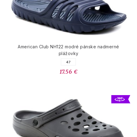
American Club NH122 modré pánske nadmerné
plážovky
47
17.56 €