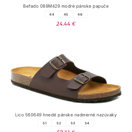
Befado 089M429 modré pánske papuče
44
45
46
24.44 €
Lico 560649 hnedé pánske nadmerné nazúvaky
51
52
53
54