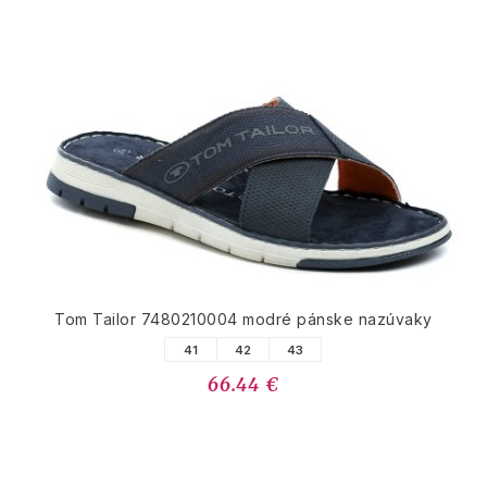
Tom Tailor 7480210004 modré pánske nazúvaky
41
42
43
66.44 €