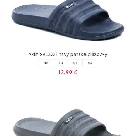
Axim 9KL2231 navy pánske plážovky
42
43
44
45
12.89 €