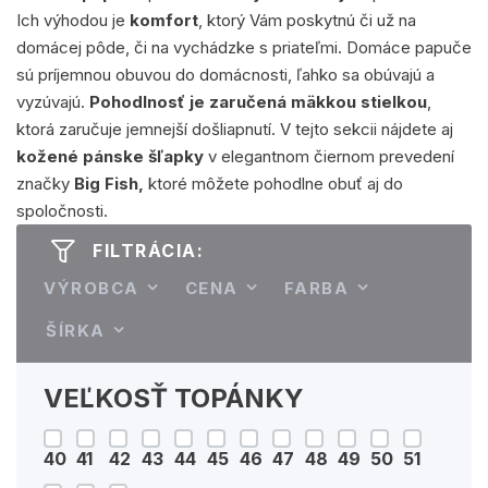
Ich výhodou je
komfort
, ktorý Vám poskytnú či už na
domácej pôde, či na vychádzke s priateľmi. Domáce papuče
sú príjemnou obuvou do domácnosti, ľahko sa obúvajú a
vyzúvajú.
Pohodlnosť je zaručená mäkkou stielkou
,
ktorá zaručuje jemnejší došliapnutí. V tejto sekcii nájdete aj
kožené pánske šľapky
v elegantnom čiernom prevedení
značky
Big Fish,
ktoré môžete pohodlne obuť aj do
spoločnosti.
FILTRÁCIA:
VÝROBCA
CENA
FARBA
ŠÍRKA
VEĽKOSŤ TOPÁNKY
40
41
42
43
44
45
46
47
48
49
50
51