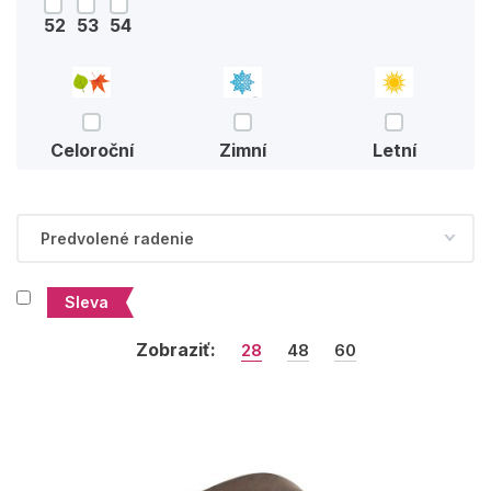
52
53
54
Celoroční
Zimní
Letní
Sleva
Zobraziť:
28
48
60