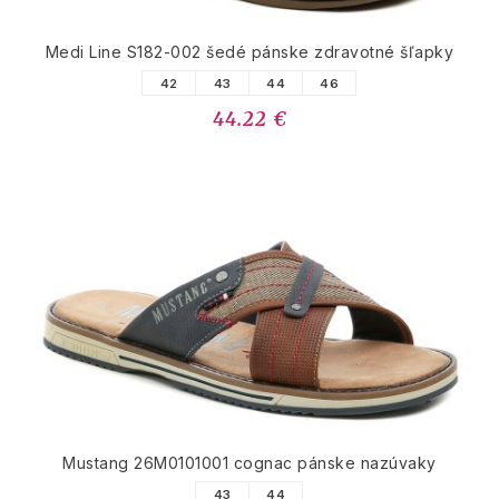
Medi Line S182-002 šedé pánske zdravotné šľapky
42
43
44
46
44.22 €
Mustang 26M0101001 cognac pánske nazúvaky
43
44