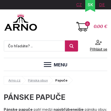
CZ
SK
DE
0
0.00 €
Přihlásit se
MENU
Arno.cz
Pánska obuv
Papuče
PÁNSKE PAPUČE
Pánske papuče
patrí medzi
najobľúbenejšie
pánsku obuv.