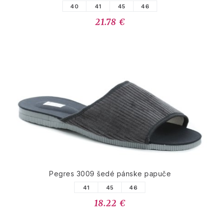
40
41
45
46
21.78 €
Pegres 3009 šedé pánske papuče
41
45
46
18.22 €