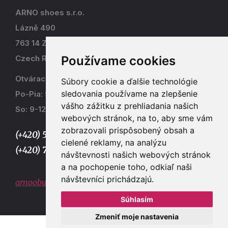
ARNO shoes s.r.o.
Lázně 490
763 14 Zlín - Kostelec
Používame cookies
Czech Republic
Otváracia doba
Súbory cookie a ďalšie technológie
sledovania používame na zlepšenie
Po-Pia: 9-17
vášho zážitku z prehliadania našich
So: 9-12
webových stránok, na to, aby sme vám
zobrazovali prispôsobený obsah a
(+420) 577 915 036,
cielené reklamy, na analýzu
(+420) 773 667 390
návštevnosti našich webových stránok
a na pochopenie toho, odkiaľ naši
návštevníci prichádzajú.
arnoobuv@gmail.com
Súhlasím
Zmeniť moje nastavenia