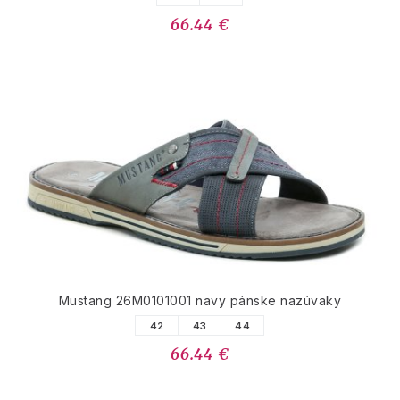
66.44 €
Mustang 26M0101001 navy pánske nazúvaky
42
43
44
66.44 €