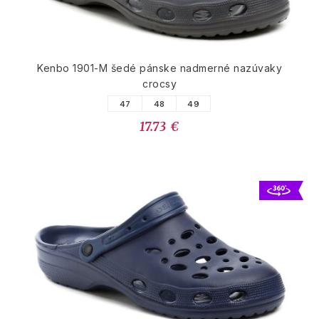
Kenbo 1901-M šedé pánske nadmerné nazúvaky
crocsy
47
48
49
17.73 €