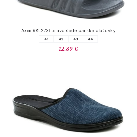
Axim 9KL2231 tmavo šedé pánske plážovky
41
42
43
44
12.89 €