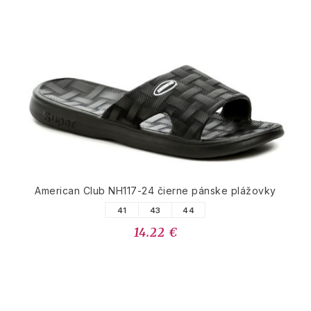
American Club NH117-24 čierne pánske plážovky
41
43
44
14.22 €