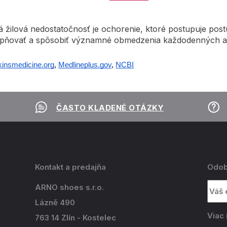
 žilová nedostatočnosť je ochorenie, ktoré postupuje post
pňovať a spôsobiť významné obmedzenia každodenných aktiv
insmedicine.org
,
Medlineplus.gov
,
NCBI
ČASTO KLADENÉ OTÁZKY
Kontakt a predajňa
Odob
ARNO shoes s.r.o.
Lázně 490
Viac 
763 14 Zlín - Kostelec