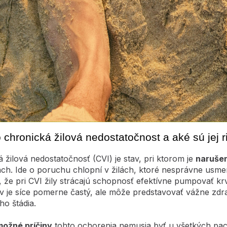
o chronická žilová nedostatočnost a aké sú jej r
 žilová nedostatočnosť (CVI) je stav, pri ktorom je
narušen
ch. Ide o poruchu chlopní v žilách, ktoré nesprávne usmer
že pri CVI žily strácajú schopnosť efektívne pumpovať krv
v je síce pomerne častý, ale môže predstavovať vážne zdra
ho štádia.
možné príčiny
tohto ochorenia nemusia byť u všetkých pac