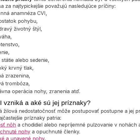
sa za najtypickejšie považujú nasledujúce príčiny:
inná anamnéza CVI,
ostatok pohybu,
ravý životný štýl,
váha,
tenstvo,
enie,
 státie alebo sedenie,
ký krvný tlak,
ná zrazenina,
ová trombóza,
ávna operácia nohy, zranenia atď.
 vzniká a aké sú jej príznaky?
á žilová nedostatočnosť môže postupovať postupne a jej 
ajčastejšie príznaky patria:
esť nôh
a chodidiel alebo nepríjemné pulzovanie v nohách a 
chnuté nohy
a opuchnuté členky.
ké a unavené nohy
.