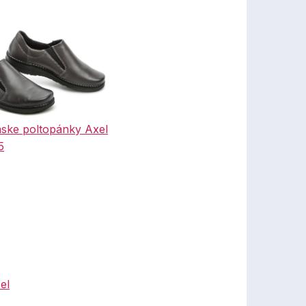
ske poltopánky Axel
5
el