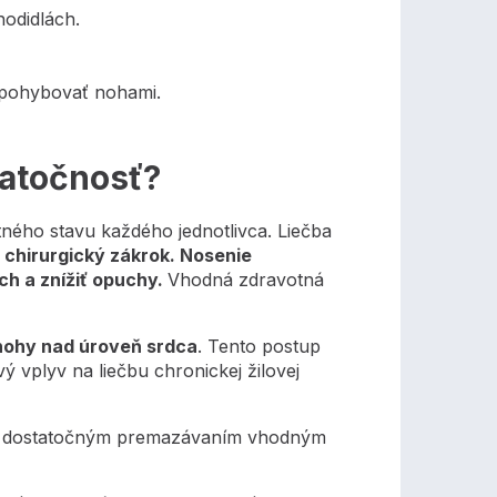
hodidlách.
 pohybovať nohami.
tatočnosť?
otného stavu každého jednotlivca. Liečba
 chirurgický zákrok. Nosenie
ch a znížiť opuchy.
Vhodná zdravotná
 nohy nad úroveň srdca
. Tento postup
 vplyv na liečbu chronickej žilovej
om a dostatočným premazávaním vhodným