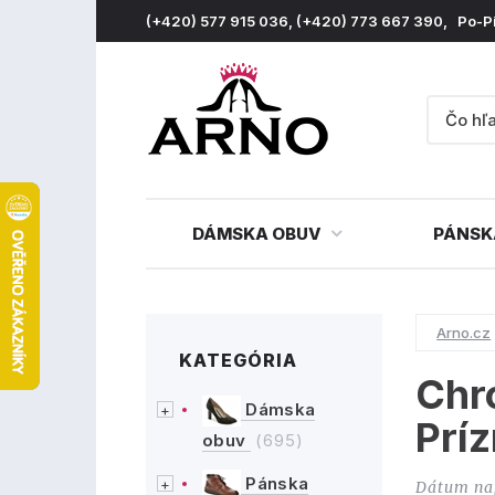
(+420) 577 915 036, (+420) 773 667 390, Po-P
DÁMSKA OBUV
PÁNSK
Arno.cz
KATEGÓRIA
Chr
Dámska
Príz
obuv
(695)
Pánska
Dátum na