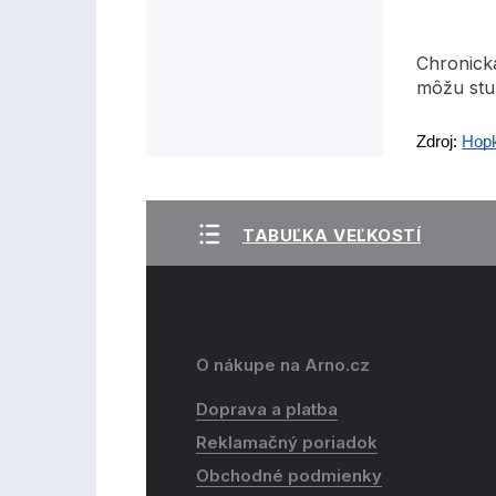
Chronická
môžu stu
Zdroj:
Hopk
TABUĽKA VEĽKOSTÍ
O nákupe na Arno.cz
Doprava a platba
Reklamačný poriadok
Obchodné podmienky