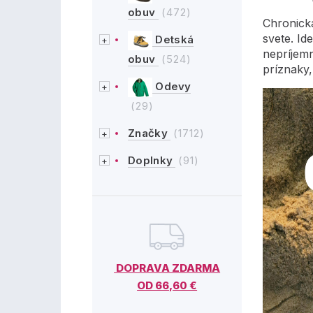
obuv
(472)
Chronická
svete. Id
Detská
nepríjem
obuv
(524)
príznaky,
Odevy
(29)
Značky
(1712)
Doplnky
(91)
DOPRAVA ZDARMA
OD 66,60 €