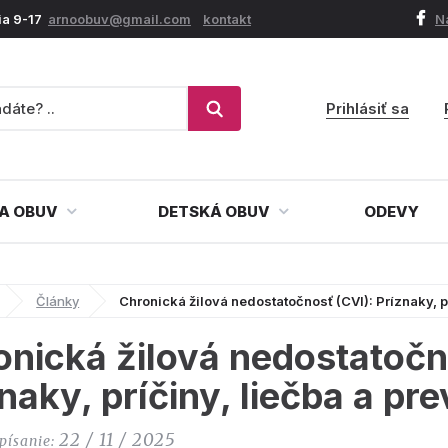
ia 9-17
arnoobuv@gmail.com
kontakt
N
Prihlásiť sa
A OBUV
DETSKÁ OBUV
ODEVY
Články
Chronická žilová nedostatočnosť (CVI): Príznaky, p
onická žilová nedostatočn
naky, príčiny, liečba a pr
22 / 11 / 2025
písanie: