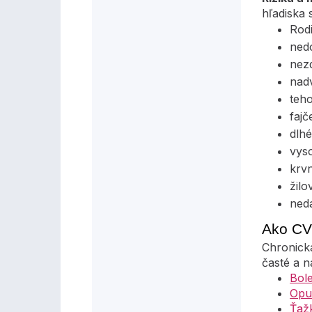
hľadiska 
Rod
ned
nezd
nad
teho
fajč
dlhé
vyso
krv
žil
ned
Ako CVI
Chronick
časté a n
Bol
Opu
Ťaž