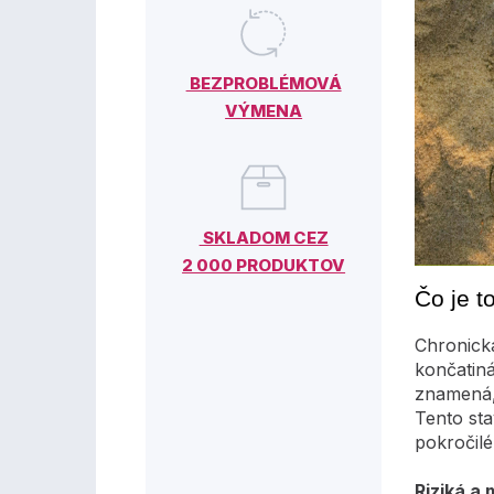
BEZPROBLÉMOVÁ
VÝMENA
SKLADOM CEZ
2 000 PRODUKTOV
Čo je t
Chronická
končatiná
znamená, 
Tento sta
pokročilé
Riziká a 