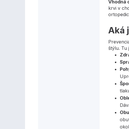
Vhodná 
krvi v ch
ortopedi
Aká 
Prevenci
štýlu. T
Zdr
Spr
Poh
Upr
Špo
tlak
Obl
Dáva
Obu
obuv
okol