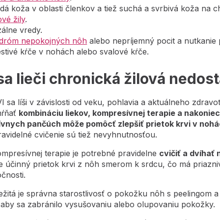
á koža v oblasti členkov a tiež suchá a svrbivá koža na c
vé žily
.
álne vredy.
dróm nepokojných nôh
alebo nepríjemný pocit a nutkanie
stivé kŕče v nohách alebo svalové kŕče.
sa lieči chronická žilová nedos
I sa líši v závislosti od veku, pohlavia a aktuálneho zdrav
hŕňať
kombináciu liekov, kompresívnej terapie a nakoniec
vnych pančúch môže pomôcť zlepšiť prietok krvi v nohá
avidelné cvičenie sú tiež nevyhnutnosťou.
mpresívnej terapie je potrebné pravidelne
cvičiť a dvíhať
 účinný prietok krvi z nôh smerom k srdcu, čo má priaznivý
očnosti.
ležitá je správna starostlivosť o pokožku nôh s peeling
aby sa zabránilo vysušovaniu alebo olupovaniu pokožky.