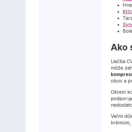
Hned
Kŕčo
Tarz
Syn
Bole
Ako 
Liečba CV
môže za
kompresí
obuv a pr
Okrem ko
podporuje
nedostat
Veľmi dô
krémom, 