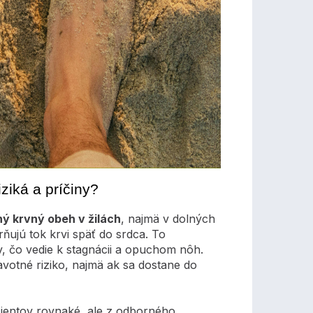
iziká a príčiny?
ý krvný obeh v žilách
, najmä v dolných
ňujú tok krvi späť do srdca. To
, čo vedie k stagnácii a opuchom nôh.
votné riziko, najmä ak sa dostane do
ientov rovnaké, ale z odborného