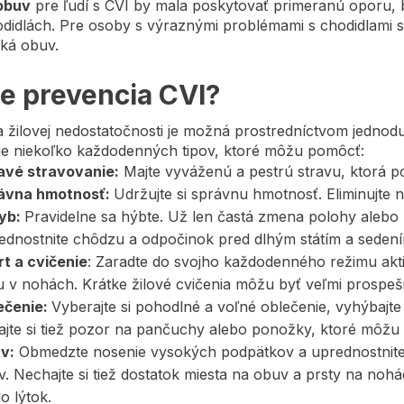
obuv
pre ľudí s CVI by mala poskytovať primeranú oporu,
odidlách. Pre osoby s výraznými problémami s chodidlami 
cká obuv.
je prevencia CVI?
a žilovej nedostatočnosti je možná prostredníctvom jednod
u je niekoľko každodenných tipov, ktoré môžu pomôcť:
avé stravovanie:
Majte vyváženú a pestrú stravu, ktorá p
ávna hmotnosť:
Udržujte si správnu hmotnosť. Eliminujte 
yb:
Pravidelne sa hýbte. Už len častá zmena polohy alebo
ednostnite chôdzu a odpočinok pred dlhým státím a sedení
rt a cvičenie
: Zaradte do svojho každodenného režimu aktivi
u v nohách. Krátke žilové cvičenia môžu byť veľmi prospeš
ečenie:
Vyberajte si pohodlné a voľné oblečenie, vyhýbajt
jte si tiež pozor na pančuchy alebo ponožky, ktoré môžu b
v:
Obmedzte nosenie vysokých podpätkov a uprednostnit
. Nechajte si tiež dostatok miesta na obuv a prsty na noh
o lýtok.