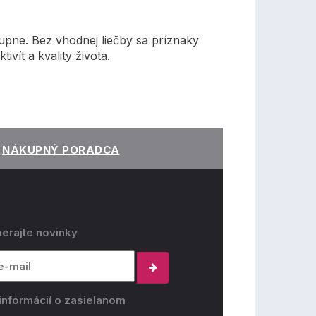
upne. Bez vhodnej liečby sa príznaky
ít a kvality života.
NÁKUPNÝ PORADCA
erajte novinky
informácií o zasielanom