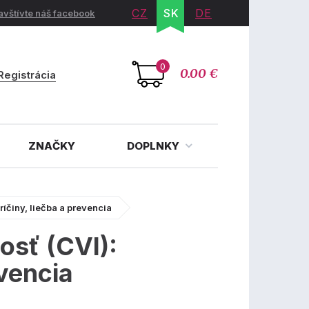
CZ
SK
DE
avštívte náš facebook
0
0.00 €
Registrácia
ZNAČKY
DOPLNKY
ríčiny, liečba a prevencia
osť (CVI):
evencia