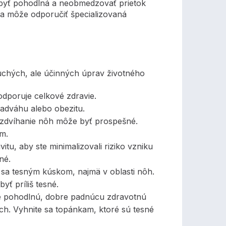
 byť pohodlná a neobmedzovať prietok
sa môže odporučiť špecializovaná
uchých, ale účinných úprav životného
odporuje celkové zdravie.
nadváhu alebo obezitu.
 zdvíhanie nôh môže byť prospešné.
m.
tu, aby ste minimalizovali riziko vzniku
né.
e sa tesným kúskom, najmä v oblasti nôh.
yť príliš tesné.
e pohodlnú, dobre padnúcu zdravotnú
ách. Vyhnite sa topánkam, ktoré sú tesné