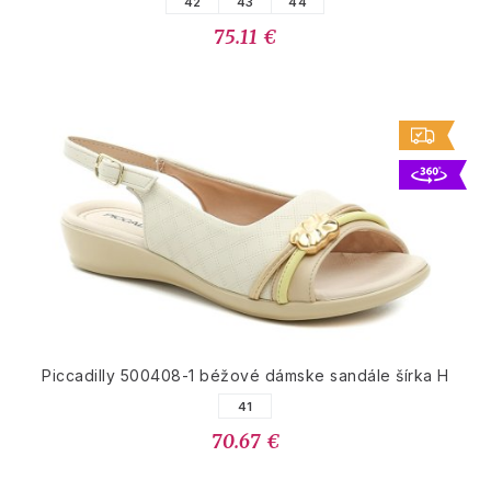
42
43
44
75.11 €
Piccadilly 500408-1 béžové dámske sandále šírka H
41
70.67 €