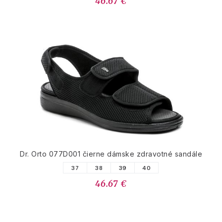
46.67 €
Dr. Orto 077D001 čierne dámske zdravotné sandále
37
38
39
40
46.67 €