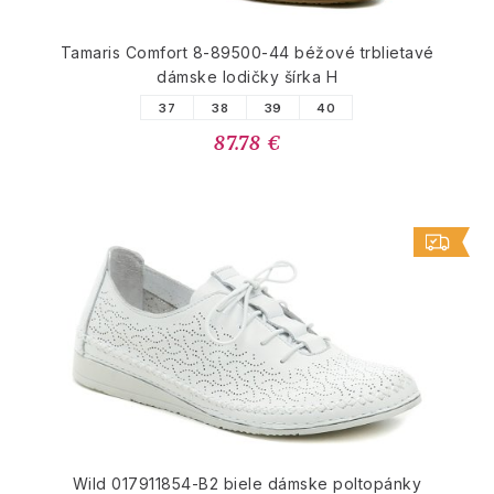
Tamaris Comfort 8-89500-44 béžové trblietavé
dámske lodičky šírka H
37
38
39
40
87.78 €
Wild 017911854-B2 biele dámske poltopánky