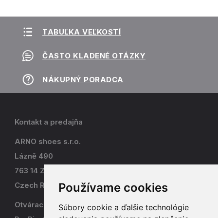
TABUĽKA VEĽKOSTÍ
ČASTO KLADENÉ OTÁZKY
NÁKUPNÝ PORADCA
Kontakt a predajňa
ARNO shoes s.r.o.
Lázně 490
763 14 Zlín - Kostelec
Používame cookies
Czech Republic
Otváracia doba
Súbory cookie a ďalšie technológie