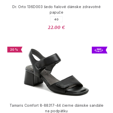
Dr. Orto 136D003 šedo fialové dámske zdravotné
papuče
40
22.00 €
20 %
Tamaris Comfort 8-88317-44 čierne dámske sandále
na podpätku