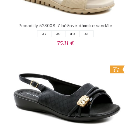
Piccadilly 523008-7 béžové dámske sandále
37
39
40
41
75.11 €