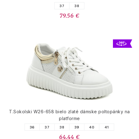
37
38
79.56 €
T.Sokolski W26-658 bielo zlaté dámske poltopánky na
platforme
36
37
38
39
40
41
64.44 €