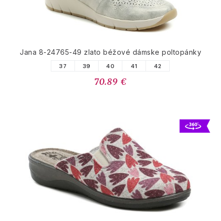
Jana 8-24765-49 zlato béžové dámske poltopánky
37
39
40
41
42
70.89 €