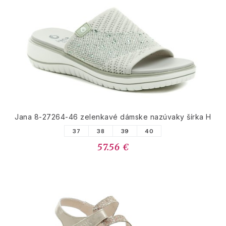
Jana 8-27264-46 zelenkavé dámske nazúvaky šírka H
37
38
39
40
57.56 €