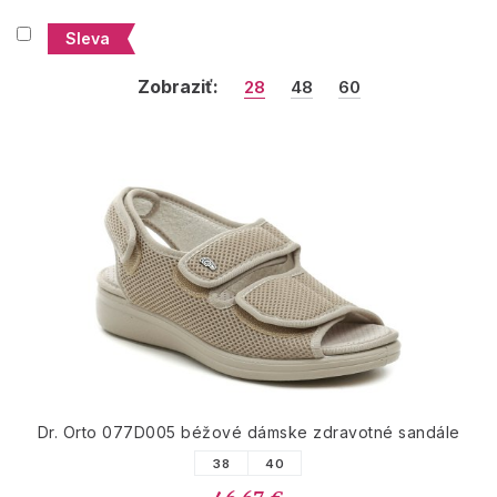
Sleva
Zobraziť:
28
48
60
Dr. Orto 077D005 béžové dámske zdravotné sandále
38
40