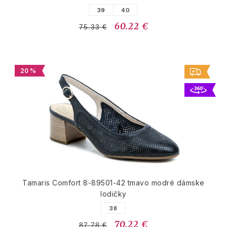
39
40
60.22 €
75.33 €
20 %
Tamaris Comfort 8-89501-42 tmavo modré dámske
lodičky
38
70.22 €
87.78 €