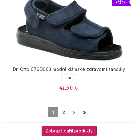
Dr. Orto 676D003 modré dámské zdravotní sandály
38
41.56 €
1
2
Zobrazit další produkty