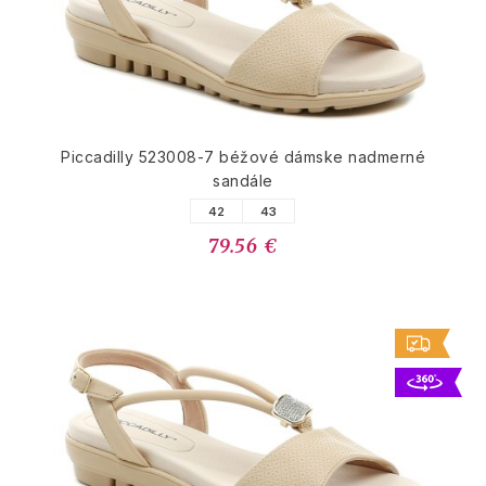
Piccadilly 523008-7 béžové dámske nadmerné
sandále
42
43
79.56 €