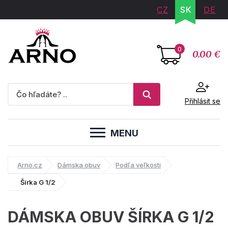
CZ
SK
DE
0
0.00 €
Přihlásit se
MENU
Arno.cz
Dámska obuv
Podľa veľkosti
Šírka G 1/2
DÁMSKA OBUV ŠÍRKA G 1/2