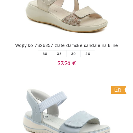
Wojtylko 7S26357 zlaté dámske sandále na kline
36
38
39
40
57.56 €