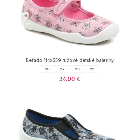
Befado 114x559 ružové detské baleríny
26
27
28
29
24.00 €