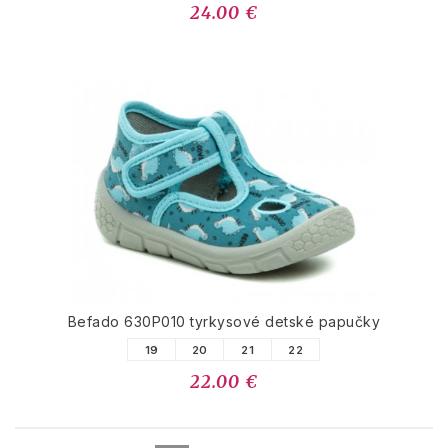
24.00 €
Befado 630P010 tyrkysové detské papučky
19
20
21
22
22.00 €