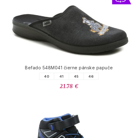
Befado 548M041 čierne pánske papuče
40
41
45
46
21.78 €