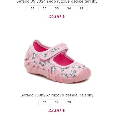
Befado 351y024 šedo ružové detské tenisky
31
32
33
34
35
24.00 €
Befado 109n267 ružové detské baleríny
21
24
25
22.00 €