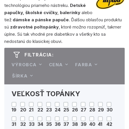
technológiou priameho nástreku.
Detské
papučky, školské cvičky, balerínky
alebo
tiež
dámske a pánske papuče
. Ďalšou oblasťou produktu
sú
zdravotné poltopánky
, ktoré možno rozopnúť, takmer
úplne. Sú tak vhodné pre diabetikov a všetky kto sa
nedostanú do klasickej obuvi.
FILTRÁCIA:
VÝROBCA
CENA
FARBA
ŠÍRKA
VEĽKOSŤ TOPÁNKY
19
20
21
22
23
24
25
26
27
28
29
30
31
32
33
34
35
36
37
38
39
40
41
42