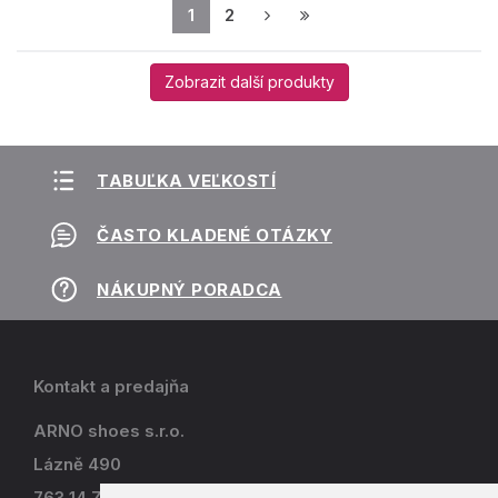
1
2
Zobrazit další produkty
TABUĽKA VEĽKOSTÍ
ČASTO KLADENÉ OTÁZKY
NÁKUPNÝ PORADCA
Kontakt a predajňa
ARNO shoes s.r.o.
Lázně 490
763 14 Zlín - Kostelec