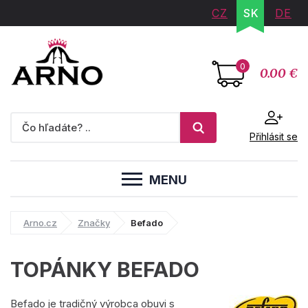
CZ
SK
DE
0
0.00 €
Přihlásit se
MENU
Arno.cz
Značky
Befado
TOPÁNKY BEFADO
Befado je tradičný výrobca obuvi s