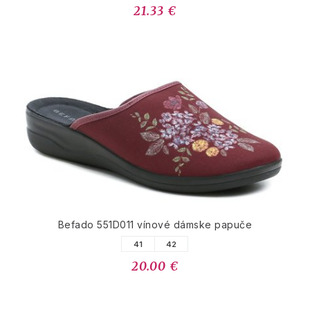
21.33 €
Befado 551D011 vínové dámske papuče
41
42
20.00 €