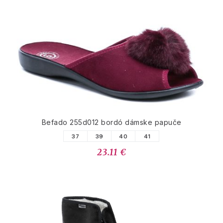
Befado 255d012 bordó dámske papuče
37
39
40
41
23.11 €