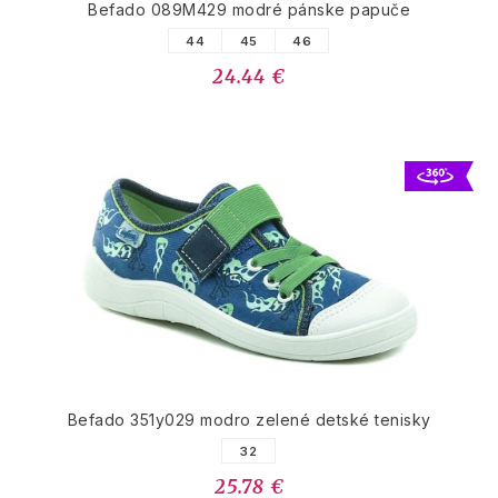
Befado 089M429 modré pánske papuče
44
45
46
24.44 €
Befado 351y029 modro zelené detské tenisky
32
25.78 €