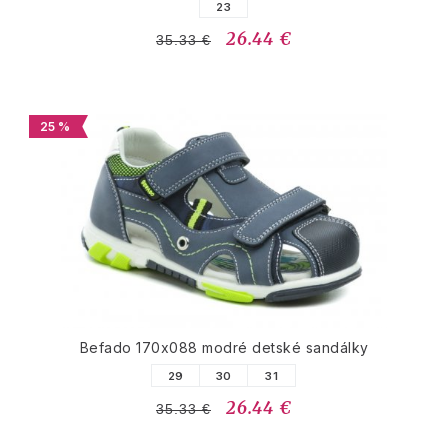
23
26.44 €
35.33 €
25 %
Befado 170x088 modré detské sandálky
29
30
31
26.44 €
35.33 €