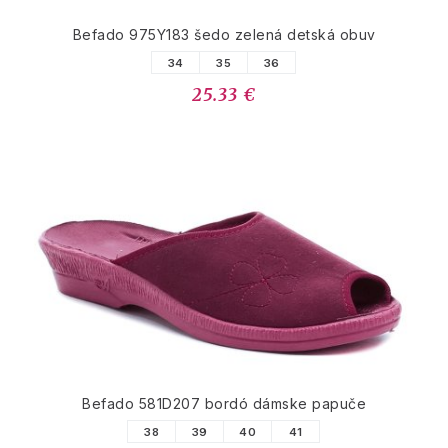
Befado 975Y183 šedo zelená detská obuv
34
35
36
25.33 €
Befado 581D207 bordó dámske papuče
38
39
40
41