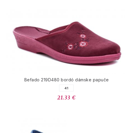
Befado 219D480 bordó dámske papuče
41
21.33 €