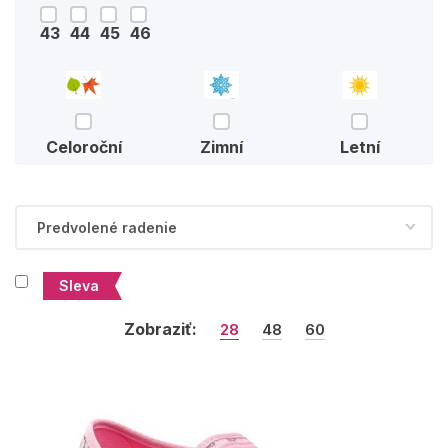
43
44
45
46
Celoroční
Zimní
Letní
Sleva
Zobraziť:
28
48
60