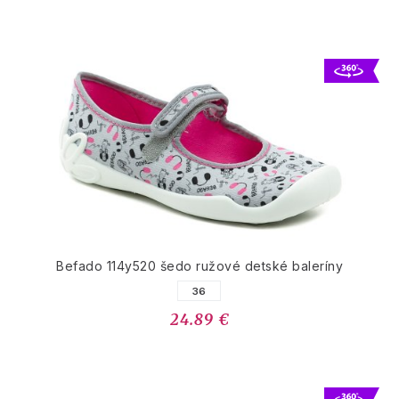
Befado 114y520 šedo ružové detské baleríny
36
24.89 €