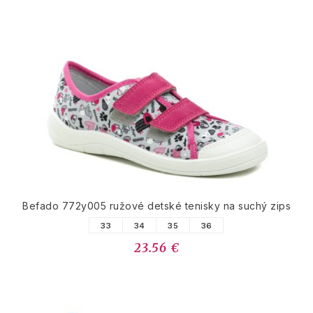
Befado 772y005 ružové detské tenisky na suchý zips
33
34
35
36
23.56 €