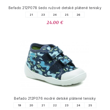
Befado 212P078 šedo ružové detské plátené tenisky
21
23
24
25
26
24.00 €
Befado 212P076 modré detské plátené tenisky
19
20
21
22
23
24
25