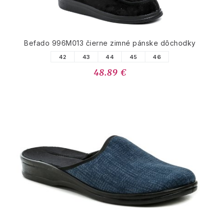
Befado 996M013 čierne zimné pánske dôchodky
42
43
44
45
46
48.89 €