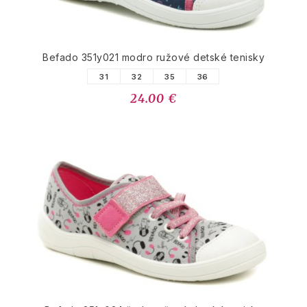
Befado 351y021 modro ružové detské tenisky
31
32
35
36
24.00 €