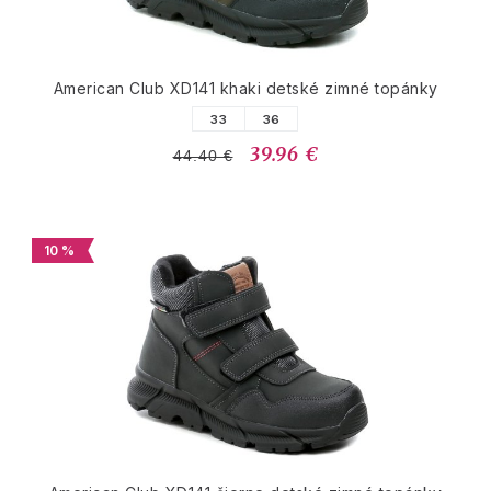
American Club XD141 khaki detské zimné topánky
33
36
39.96 €
44.40 €
10 %