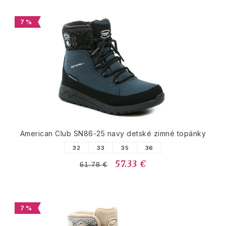
7 %
American Club SN86-25 navy detské zimné topánky
32
33
35
36
57.33 €
61.78 €
7 %