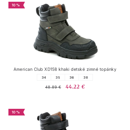
10 %
American Club XD158 khaki detské zimné topánky
34
35
36
38
44.22 €
48.89 €
10 %