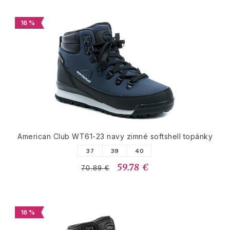
16 %
American Club WT61-23 navy zimné softshell topánky
37
39
40
59.78 €
70.89 €
16 %