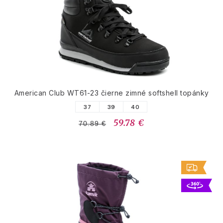
American Club WT61-23 čierne zimné softshell topánky
37
39
40
59.78 €
70.89 €