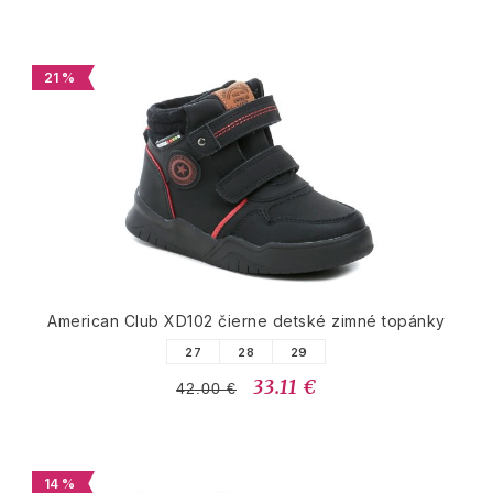
21 %
American Club XD102 čierne detské zimné topánky
27
28
29
33.11 €
42.00 €
14 %