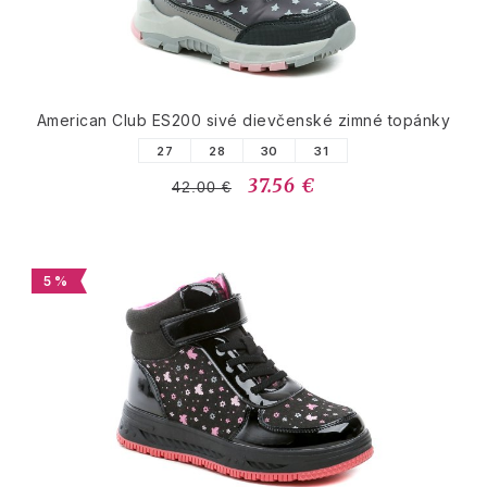
American Club ES200 sivé dievčenské zimné topánky
27
28
30
31
37.56 €
42.00 €
5 %