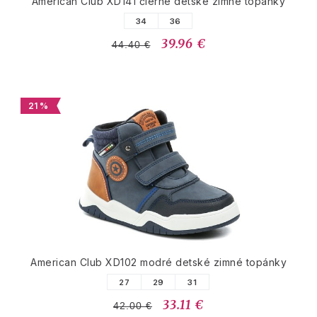
American Club XD141 čierne detské zimné topánky
34
36
39.96 €
44.40 €
21 %
American Club XD102 modré detské zimné topánky
27
29
31
33.11 €
42.00 €