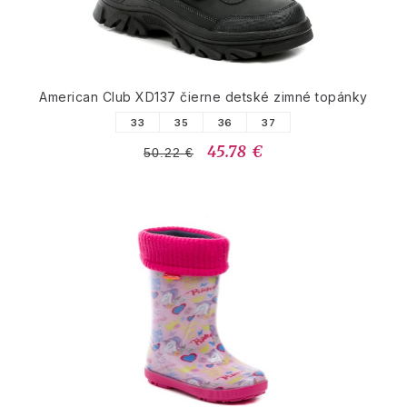
American Club XD137 čierne detské zimné topánky
33
35
36
37
45.78 €
50.22 €