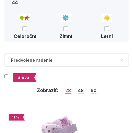
44
Celoroční
Zimní
Letní
Sleva
Zobraziť:
28
48
60
11 %