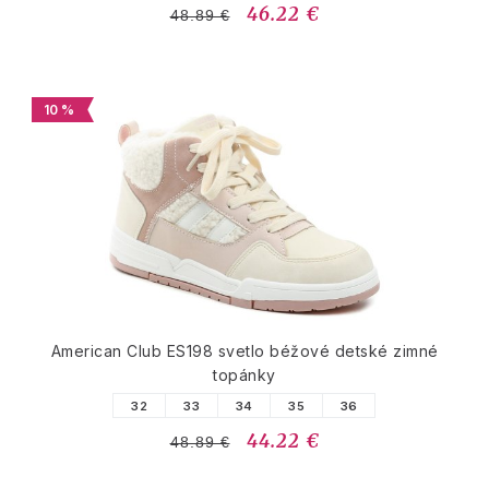
46.22 €
48.89 €
10 %
American Club ES198 svetlo béžové detské zimné
topánky
32
33
34
35
36
44.22 €
48.89 €