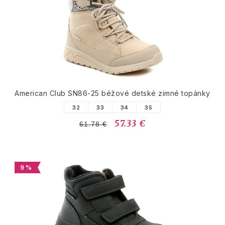
American Club SN86-25 béžové detské zimné topánky
32
33
34
35
57.33 €
61.78 €
9 %