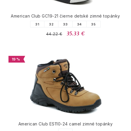
American Club GC19-21 čierne detské zimné topánky
31
32
33
34
35
35.33 €
44.22 €
19 %
American Club ES110-24 camel zimné topánky