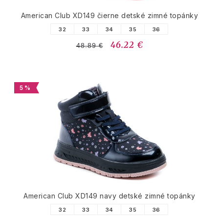
American Club XD149 čierne detské zimné topánky
32
33
34
35
36
46.22 €
48.89 €
5 %
American Club XD149 navy detské zimné topánky
32
33
34
35
36