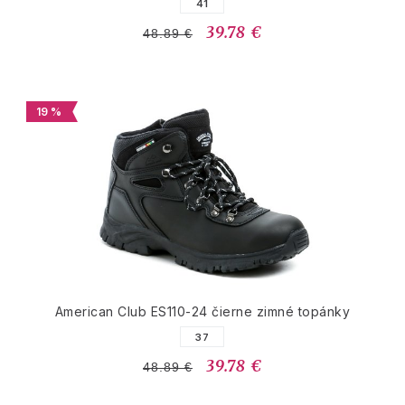
41
39.78 €
48.89 €
19 %
American Club ES110-24 čierne zimné topánky
37
39.78 €
48.89 €