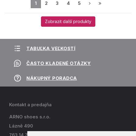
1
2
3
4
5
Zobrazit další produkty
TABUĽKA VEĽKOSTÍ
ČASTO KLADENÉ OTÁZKY
NÁKUPNÝ PORADCA
Kontakt a predajňa
ARNO shoes s.r.o.
Lázně 490
763 14 Zlín - Kostelec