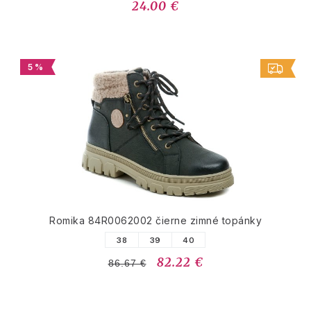
24.00 €
5 %
Romika 84R0062002 čierne zimné topánky
38
39
40
82.22 €
86.67 €