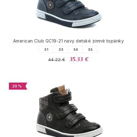
American Club GC19-21 navy detské zimné topánky
31
33
34
35
35.33 €
44.22 €
20 %