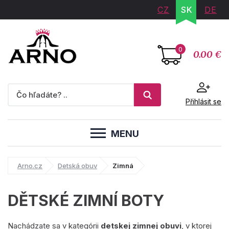
CZ
SK
DE
0
0.00 €
Přihlásit se
MENU
Arno.cz
Detská obuv
Zimná
DĚTSKÉ ZIMNÍ BOTY
Nachádzate sa v kategórii
detskej zimnej obuvi
, v ktorej