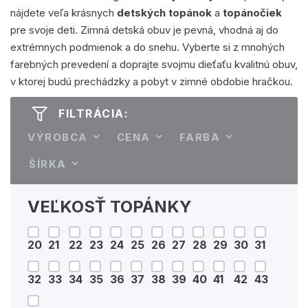
nájdete veľa krásnych
detských topánok
a
topánočiek
pre svoje deti. Zimná detská obuv je pevná, vhodná aj do
extrémnych podmienok a do snehu. Vyberte si z mnohých
farebných prevedení a doprajte svojmu dieťaťu kvalitnú obuv,
v ktorej budú prechádzky a pobyt v zimné obdobie hračkou.
FILTRÁCIA:
VÝROBCA
CENA
FARBA
ŠÍRKA
VEĽKOSŤ TOPÁNKY
20
21
22
23
24
25
26
27
28
29
30
31
32
33
34
35
36
37
38
39
40
41
42
43