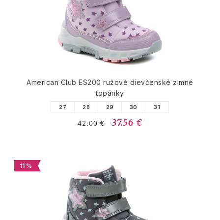
American Club ES200 ružové dievčenské zimné
topánky
27
28
29
30
31
37.56 €
42.00 €
11 %