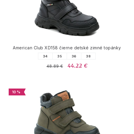
American Club XD158 čierne detské zimné topánky
34
35
36
38
44.22 €
48.89 €
10 %