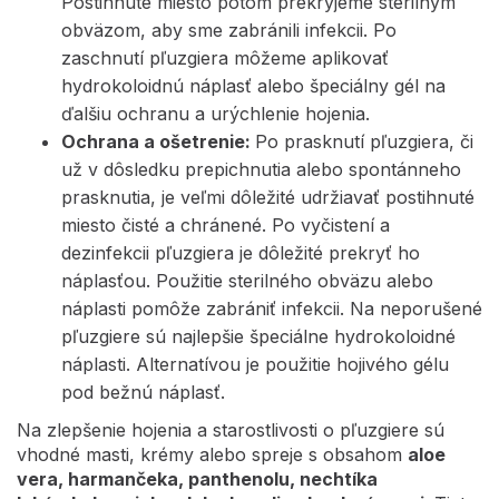
Postihnuté miesto potom prekryjeme sterilným
obväzom, aby sme zabránili infekcii. Po
zaschnutí pľuzgiera môžeme aplikovať
hydrokoloidnú náplasť alebo špeciálny gél na
ďalšiu ochranu a urýchlenie hojenia.
Ochrana a ošetrenie:
Po prasknutí pľuzgiera, či
už v dôsledku prepichnutia alebo spontánneho
prasknutia, je veľmi dôležité udržiavať postihnuté
miesto čisté a chránené. Po vyčistení a
dezinfekcii pľuzgiera je dôležité prekryť ho
náplasťou. Použitie sterilného obväzu alebo
náplasti pomôže zabrániť infekcii. Na neporušené
pľuzgiere sú najlepšie špeciálne hydrokoloidné
náplasti. Alternatívou je použitie hojivého gélu
pod bežnú náplasť.
Na zlepšenie hojenia a starostlivosti o pľuzgiere sú
vhodné masti, krémy alebo spreje s obsahom
aloe
vera, harmančeka, panthenolu, nechtíka