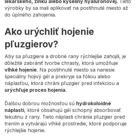
lekárskeho, zinku alebo kyseliny hyalurónovej.
Tieto
výrobky by sa mali aplikovať na postihnuté miesto až
do úplného zahojenia.
Ako urýchliť hojenie
pľuzgierov?
Aby sa pľuzgiere a drobné rany rýchlejšie zahojili, je
dôležité zabrániť tvorbe chrasty, ktorá umožňuje
vlhké hojenie
. Na postihnuté miesto sa nanesie
špeciálny hojivý gél a prekryje sa fóliou alebo
náplasťou, ktorá chráni pľuzgier pred infekciou a
urýchľuje proces hojenia
.
Ďalšou dobrou možnosťou sú
hydrokoloidné
náplasti
, ktoré obsahujú gél schopný absorbovať
tekutinu z rany. Tieto náplasti chránia pľuzgier pred
trením a vytvárajú vlhké prostredie, ktoré podporuje
rýchlejšie hojenie.