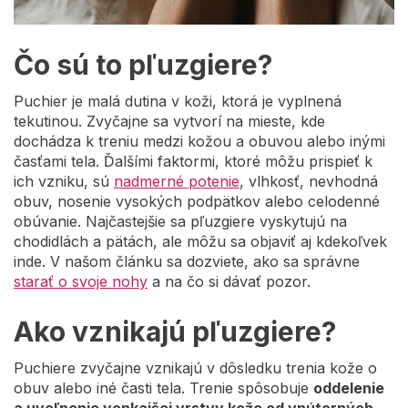
Čo sú to pľuzgiere?
Puchier je malá dutina v koži, ktorá je vyplnená
tekutinou. Zvyčajne sa vytvorí na mieste, kde
dochádza k treniu medzi kožou a obuvou alebo inými
časťami tela. Ďalšími faktormi, ktoré môžu prispieť k
ich vzniku, sú
nadmerné potenie
, vlhkosť, nevhodná
obuv, nosenie vysokých podpätkov alebo celodenné
obúvanie. Najčastejšie sa pľuzgiere vyskytujú na
chodidlách a pätách, ale môžu sa objaviť aj kdekoľvek
inde. V našom článku sa dozviete, ako sa správne
starať o svoje nohy
a na čo si dávať pozor.
Ako vznikajú pľuzgiere?
Puchiere zvyčajne vznikajú v dôsledku trenia kože o
obuv alebo iné časti tela. Trenie spôsobuje
oddelenie