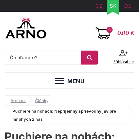
CZ
SK
DE
0
0.00 €
Přihlásit se
MENU
Arno.cz
Články
Puchiere na nohách: Nepríjemný sprievodný jav pre
mnohých z nás
Puchiere na nohách: