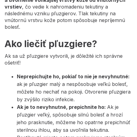
a uvoľnenie vonkajšej vrstvy kože od vnútorných
vrstiev
, čo vedie k nahromadeniu tekutiny a
následnému vzniku pľuzgierov. Tlak tekutiny na
vnútornú vrstvu kože potom spôsobuje nepríjemnú
bolesť.
Ako liečiť pľuzgiere?
Ak sa už pľuzgiere vytvorili, je dôležité ich správne
ošetriť!
Neprepichujte ho, pokiaľ to nie je nevyhnutné:
ak je pľuzgier malý a nespôsobuje veľkú bolesť,
môžete ho nechať na pokoji. Otvorenie pľuzgiera
by zvýšilo riziko infekcie.
Ak je to nevyhnutné, prepichnite ho:
Ak je
pľuzgier veľký, spôsobuje silnú bolesť a hrozí
jeho prasknutie, môžeme ho opatrne prepichnúť
sterilnou ihlou, aby sa uvoľnila tekutina.