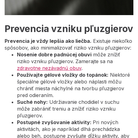
Prevencia vzniku pľuzgierov
Prevencia je vždy lepšia ako liečba.
Existuje niekoľko
spôsobov, ako minimalizovať riziko vzniku pľuzgierov:
Nosenie dobre padnúcej obuvi
môže znížiť
riziko vzniku pľuzgierov. Zamerajte sa na
zdravotne nezávadnú obuv
.
Používajte gélové vložky do topánok:
Niektoré
špeciálne gélové vložky alebo náplasti môžu
chrániť miesta náchylné na tvorbu pľuzgierov
pred odieraním.
Suché nohy:
Udržiavanie chodidiel v suchu
môže zabrániť treniu a znížiť riziko vzniku
pľuzgierov.
Postupné zvyšovanie aktivity:
Pri nových
aktivitách, ako je napríklad dlhá prechádzka
alebo beh, postupne zvyšujte dĺžku aktivity, aby