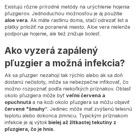
Existujú rôzne prírodné metódy na urýchlenie hojenia
pľuzgierov. Jednoduchou možnosťou je aj použitie
aloe vera
. Ak máte rastlinu doma, stačí odrezať list a
plátky priložiť na poranené miesto. Aloe vera nielenže
podporuje hojenie, ale tiež znižuje bolesť.
Ako vyzerá zapálený
pľuzgier a možná infekcia?
Ak sa pľuzgier nezahojí tak rýchlo alebo ak sa doň
dostanú nečistoty, môže sa nebezpečne infikovať, čo
možno rozpoznať podľa niekoľkých príznakov. Oblasť
okolo pľuzgiera môže byť
veľmi červená a
opuchnutá
a na koži okolo pľuzgiera sa môžu objaviť
červené "šmuhy
". Jedinec môže mať zvýšenú telesnú
teplotu alebo dokonca zimnicu. Typickým príznakom
infekcie je aj výtok
bielej až žltkastej tekutiny z
pľuzgiera, čo je hnis
.