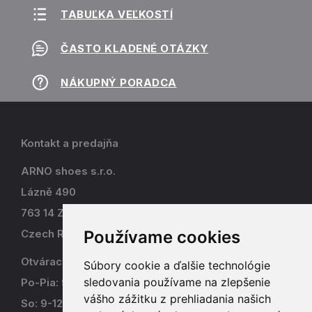
TABUĽKA VEĽKOSTÍ
ČASTO KLADENÉ OTÁZKY
NÁKUPNÝ PORADCA
Kontakt a predajňa
ARNO shoes s.r.o.
Lázně 490
763 14 Zlín - Kostelec
Používame cookies
Czech Republic
Otváracia doba
Súbory cookie a ďalšie technológie
sledovania používame na zlepšenie
Po-Pia: 9-17
vášho zážitku z prehliadania našich
So: 9-12