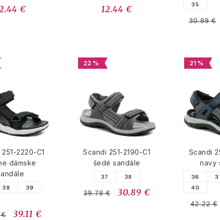
35
2.44 €
12.44 €
30.89 €
22 %
21 %
 251-2220-C1
Scandi 251-2190-C1
Scandi 2
rne dámske
šedé sandále
navy 
sandále
37
38
36
3
38
39
40
30.89 €
39.78 €
42.22 €
39.11 €
 €