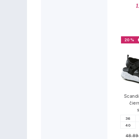
1
20 %
Scandi
čie
36
40
48.89