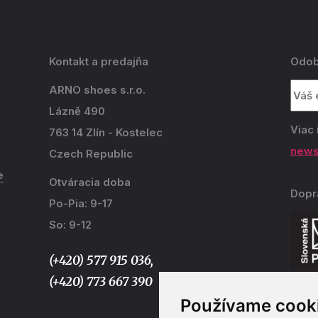
Kontakt a predajňa
Odob
ARNO shoes s.r.o.
Lázně 490
Viac 
763 14 Zlín - Kostelec
news
Czech Republic
e
Otváracia doba
Dopr
Po-Pia: 9-17
So: 9-12
(+420) 577 915 036,
(+420) 773 667 390
Používame cook