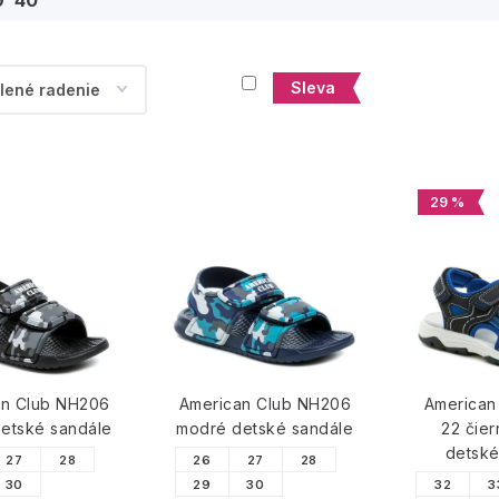
9
40
Sleva
29 %
an Club NH206
American Club NH206
American
detské sandále
modré detské sandále
22 čie
detské
27
28
26
27
28
30
29
30
32
3