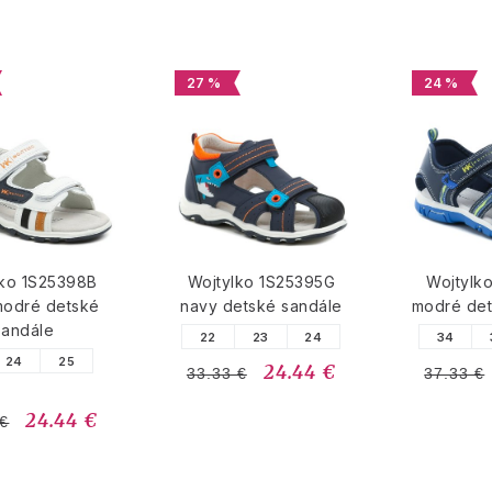
27 %
24 %
lko 1S25398B
Wojtylko 1S25395G
Wojtylk
modré detské
navy detské sandále
modré det
sandále
22
23
24
34
24
25
24.44 €
33.33 €
37.33 €
24.44 €
 €