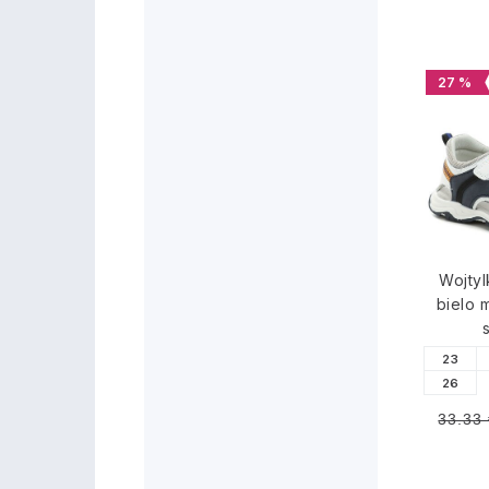
27 %
Wojty
bielo 
23
26
33.33