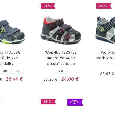
21 %
23 %
do 170x088
Wojtylko 1S23732
Wojtylk
ré detské
modro červené
modro zel
andálky
detské sandále
30
31
20
22.67 €
26.44 €
24.00 €
 €
30.22 €
38 %