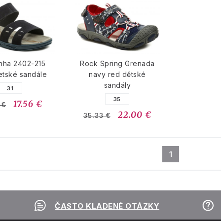
nha 2402-215
Rock Spring Grenada
etské sandále
navy red dětské
sandály
31
35
17.56 €
 €
22.00 €
35.33 €
1
ČASTO KLADENÉ OTÁZKY