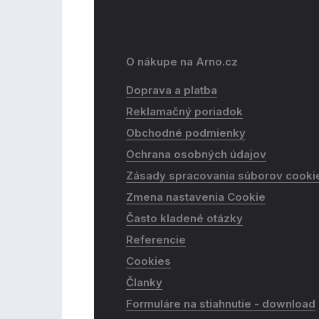
O nákupe na Arno.cz
Doprava a platba
Reklamačný poriadok
Obchodné podmienky
Ochrana osobných údajov
Zásady spracovania súborov cooki
Zmena nastavenia Cookie
Často kladené otázky
Referencie
Cookies
Članky
Formuláre na stiahnutie - download​