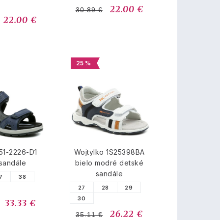
22.00 €
30.89 €
22.00 €
25 %
51-2226-D1
Wojtylko 1S25398BA
sandále
bielo modré detské
sandále
7
38
27
28
29
30
33.33 €
26.22 €
35.11 €