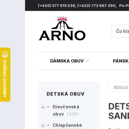
(+420) 577 915 036, (+420) 773 667 390, Po-P
DÁMSKA OBUV
PÁNSK
Arno.cz
DETSKÁ OBUV
DET
Dievčenská
SAN
obuv
(338)
Chlapčenské