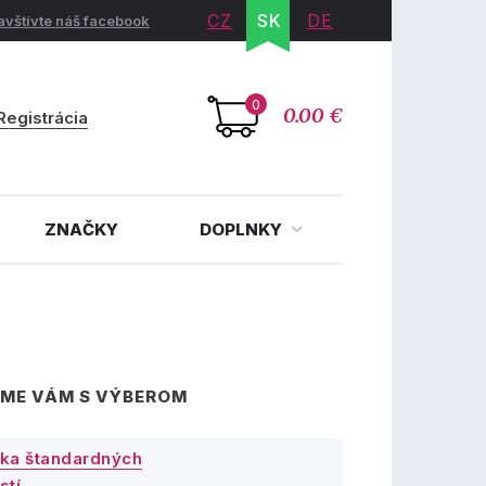
CZ
SK
DE
avštívte náš facebook
0
0.00 €
Registrácia
ZNAČKY
DOPLNKY
ME VÁM S VÝBEROM
ka štandardných
stí