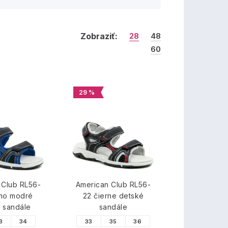
Zobraziť:
28
48
60
29 %
 Club RL56-
American Club RL56-
rno modré
22 čierne detské
 sandále
sandále
3
34
33
35
36