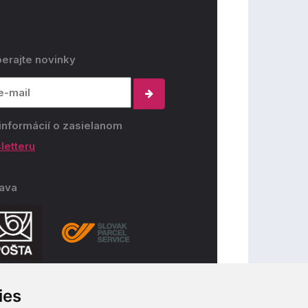
erajte novinky
informácií o zasielanom
letteru
ava
ies