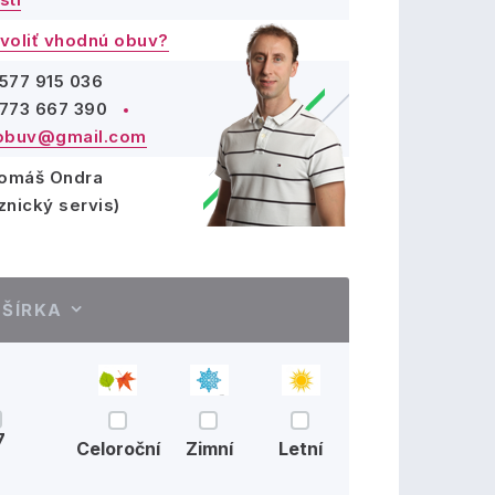
voliť vhodnú obuv?
577 915 036
773 667 390
obuv@gmail.com
Tomáš Ondra
znický servis)
ŠÍRKA
7
Celoroční
Zimní
Letní