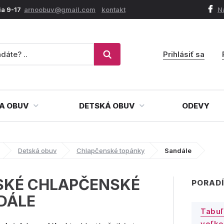
ia 9-17
arnoobuv@gmail.com
kontakt
N
Prihlásiť sa
A OBUV
DETSKÁ OBUV
ODEVY
Detská obuv
Chlapčenské topánky
Sandále
SKÉ CHLAPČENSKÉ
PORADÍ
DÁLE
Tabuľ
veľko