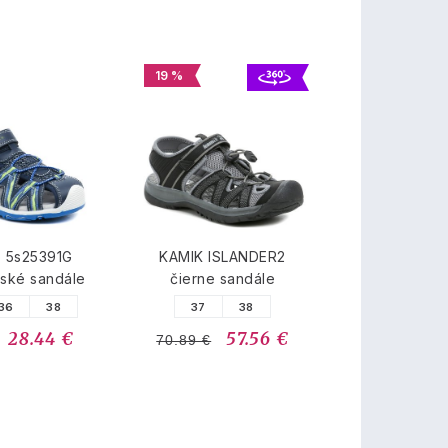
19 %
o 5s25391G
KAMIK ISLANDER2
ské sandále
čierne sandále
36
38
37
38
28.44 €
57.56 €
70.89 €