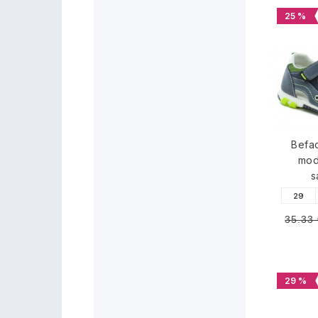
25 %
Befa
mod
s
29
35.33
29 %