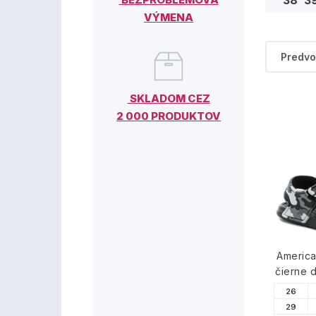
38
3
VÝMENA
SKLADOM CEZ
2 000 PRODUKTOV
Americ
čierne 
26
29