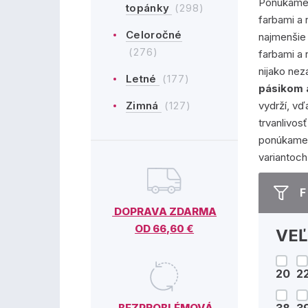
Ponúkam
topánky
(298)
farbami a 
Celoročné
najmenšie 
(276)
farbami a 
nijako nez
Letné
(177)
pásikom 
Zimná
(127)
vydrží, v
trvanlivos
ponúkame 
variantoch
F
DOPRAVA ZDARMA
OD 66,60 €
VE
20
2
BEZPROBLÉMOVÁ