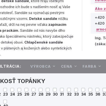
e
detské sandále
, ktoré hrajú všetkými
rozhodne ich bude s nadšením nosiť aj Vaše
Ako z
ratolesť. Sandále sa vyznačujú pestrými
+420 
rozličnými vzormi.
Detské sandále
nôžku
+420 
aťaží, drží na nej pevne vďaka
zapínacím
arno
a prackám
. Sandále od nás navyše dlho
ďaka špeciálnemu nástreku, ktorý zabezpečuje
Ing. 
ť detskej obuvi.
Chlapčenské sandále
(záka
v plátených aj kožených alebo syntetických
.
ILTRÁCIA:
VÝROBCA
CENA
FARBA
ĽKOSŤ TOPÁNKY
2
23
24
25
26
27
28
29
30
31
32
33
34
35
36
3