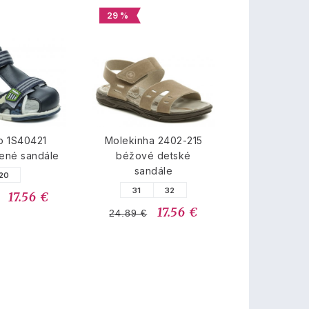
29 %
o 1S40421
Molekinha 2402-215
ené sandále
béžové detské
sandále
20
31
32
17.56 €
17.56 €
24.89 €