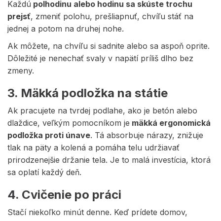
Každú
polhodinu alebo hodinu sa skúste trochu
prejsť
, zmeniť polohu, prešliapnuť, chvíľu stáť na
jednej a potom na druhej nohe.
Ak môžete, na chvíľu si sadnite alebo sa aspoň oprite.
Dôležité je nenechať svaly v napätí príliš dlho bez
zmeny.
3. Mäkká podložka na státie
Ak pracujete na tvrdej podlahe, ako je betón alebo
dlaždice, veľkým pomocníkom je
mäkká ergonomická
podložka proti únave
. Tá absorbuje nárazy, znižuje
tlak na päty a kolená a pomáha telu udržiavať
prirodzenejšie držanie tela. Je to malá investícia, ktorá
sa oplatí každý deň.
4. Cvičenie po práci
Stačí niekoľko minút denne. Keď prídete domov,