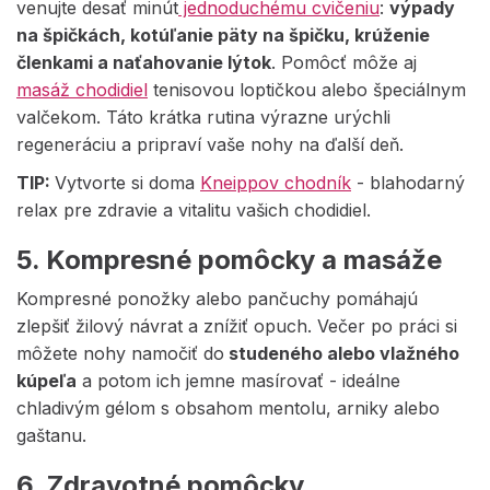
venujte desať minút
jednoduchému cvičeniu
:
výpady
na špičkách, kotúľanie päty na špičku, krúženie
členkami a naťahovanie lýtok
. Pomôcť môže aj
masáž chodidiel
tenisovou loptičkou alebo špeciálnym
valčekom. Táto krátka rutina výrazne urýchli
regeneráciu a pripraví vaše nohy na ďalší deň.
TIP:
Vytvorte si doma
Kneippov chodník
- blahodarný
relax pre zdravie a vitalitu vašich chodidiel.
5. Kompresné pomôcky a masáže
Kompresné ponožky alebo pančuchy pomáhajú
zlepšiť žilový návrat a znížiť opuch.
Večer po práci si
môžete nohy namočiť do
studeného alebo vlažného
kúpeľa
a potom ich jemne masírovať - ideálne
chladivým gélom s obsahom mentolu, arniky alebo
gaštanu.
6. Zdravotné pomôcky