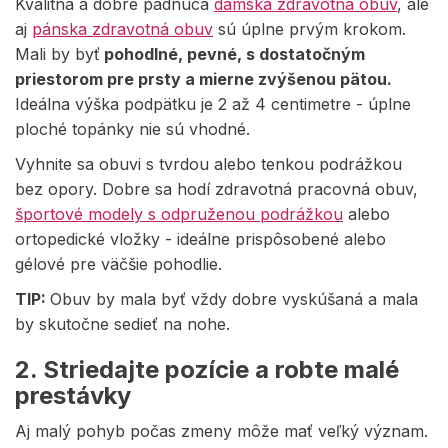
Kvalitná a dobre padnúca
dámska zdravotná obuv
, ale
aj
pánska zdravotná obuv
sú úplne prvým krokom.
Mali by byť
pohodlné, pevné, s dostatočným
priestorom pre prsty a mierne zvýšenou pätou.
Ideálna výška podpätku je 2 až 4 centimetre - úplne
ploché topánky nie sú vhodné.
Vyhnite sa obuvi s
tvrdou alebo tenkou podrážkou
bez opory. Dobre sa hodí zdravotná pracovná obuv,
športové modely s odpruženou podrážkou
alebo
ortopedické vložky - ideálne prispôsobené alebo
gélové pre väčšie pohodlie.
TIP:
Obuv by mala byť vždy dobre vyskúšaná a mala
by skutočne sedieť na nohe.
2. Striedajte pozície a robte malé
prestávky
Aj malý pohyb počas zmeny môže mať veľký význam.