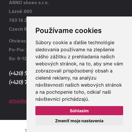
ARNO shoes s.r.o.
Lázně 490
763 14 Zlín - Kostelec
Používame cookies
Czech Republic
Otváracia doba
Súbory cookie a ďalšie technológie
sledovania používame na zlepšenie
Po-Pia: 9-17
vášho zážitku z prehliadania našich
So: 9-12
webových stránok, na to, aby sme vám
zobrazovali prispôsobený obsah a
(+420) 577 915 036,
cielené reklamy, na analýzu
(+420) 773 667 390
návštevnosti našich webových stránok
a na pochopenie toho, odkiaľ naši
návštevníci prichádzajú.
arnoobuv@gmail.com
Súhlasím
Zmeniť moje nastavenia
Tvorba e-shopů a webových stránek Zlín