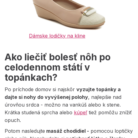
Dámske lodičky na kline
Ako liečiť bolesť nôh po
celodennom státí v
topánkach?
Po príchode domov si najskôr
vyzujte topánky a
dajte si nohy do vyvýšenej polohy
, najlepšie nad
úrovňou srdca - možno na vankúš alebo k stene.
Krátka studená sprcha alebo
kúpeľ
tiež pomôžu znížiť
opuch.
Potom nasledujte
masáž chodidiel -
pomocou loptičky