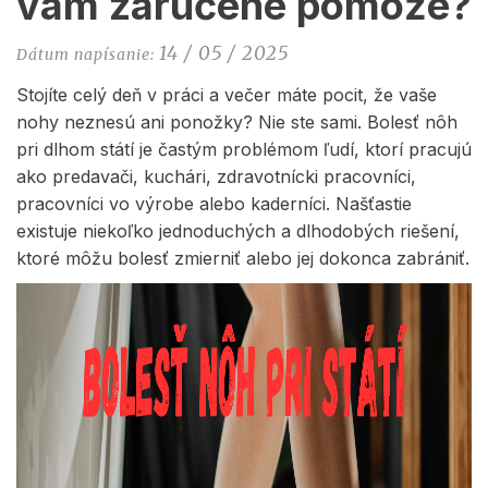
vám zaručene pomôže?
14 / 05 / 2025
Dátum napísanie:
Stojíte celý deň v práci a večer máte pocit, že vaše
nohy neznesú ani ponožky? Nie ste sami. Bolesť nôh
pri dlhom státí je častým problémom ľudí, ktorí pracujú
ako predavači, kuchári, zdravotnícki pracovníci,
pracovníci vo výrobe alebo kaderníci. Našťastie
existuje niekoľko jednoduchých a dlhodobých riešení,
ktoré môžu bolesť zmierniť alebo jej dokonca zabrániť.