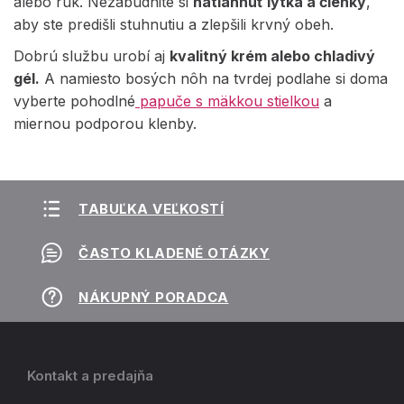
alebo rúk. Nezabudnite si
natiahnuť lýtka a členky
,
aby ste predišli stuhnutiu a zlepšili krvný obeh.
Dobrú službu urobí aj
kvalitný krém alebo chladivý
gél.
A namiesto bosých nôh na tvrdej podlahe si doma
vyberte pohodlné
papuče s mäkkou stielkou
a
miernou podporou klenby.
TABUĽKA VEĽKOSTÍ
ČASTO KLADENÉ OTÁZKY
NÁKUPNÝ PORADCA
Kontakt a predajňa