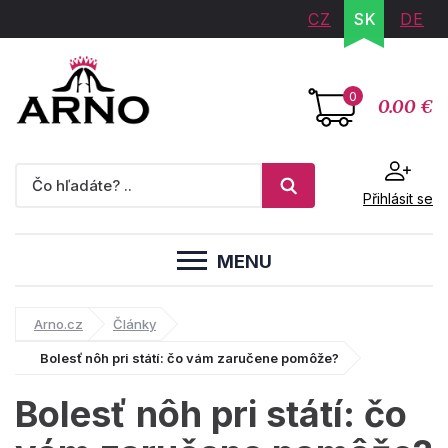
CZ
SK
DE
0
0.00 €
Přihlásit se
MENU
Arno.cz
Články
Bolesť nôh pri státí: čo vám zaručene pomôže?
Bolesť nôh pri státí: čo