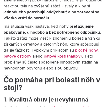
zmene alebo fyzicky náročnej činnosti, je prirodzenou
reakciou tela na zvýšenú záťaž - svaly a kĺby si
j
ednoducho potrebujú oddýchnuť a po zotavení sa
všetko vráti do normálu
.
Iná situácia však nastáva, keď nohy
preťažujeme
opakovane, dlhodobo a bez potrebného odpočinku.
Takáto záťaž môže viesť k zhoršeniu bolesti a vzniku
získaných defektov a deformít nôh, ktoré spôsobujú
ďalšie ťažkosti. Typickým príkladom sú
ploché nohy
,
pätové ostrohy
alebo
pätové kosti (haluxy)
. Tieto
problémy sú často spôsobené dlhodobým státím na
nevhodnom povrchu alebo zlou obuvou.
Čo pomáha pri bolesti nôh v
stoji?
1. Kvalitná obuv je nevyhnutná