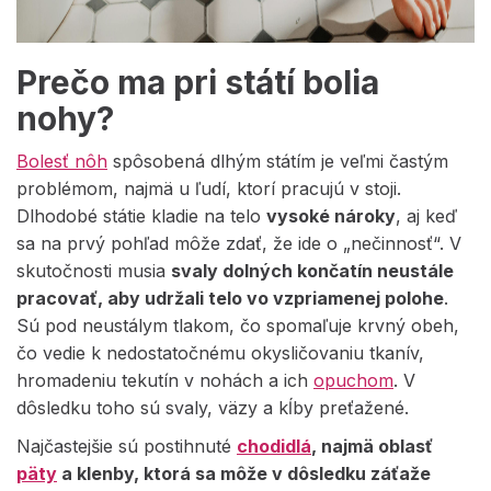
Prečo ma pri státí bolia
nohy?
Bolesť nôh
spôsobená dlhým státím je veľmi častým
problémom, najmä u ľudí, ktorí pracujú v stoji.
Dlhodobé státie kladie na telo
vysoké nároky
, aj keď
sa na prvý pohľad môže zdať, že ide o „nečinnosť“. V
skutočnosti musia
svaly dolných končatín neustále
pracovať, aby udržali telo vo vzpriamenej polohe
.
Sú pod neustálym tlakom, čo spomaľuje krvný obeh,
čo vedie k nedostatočnému okysličovaniu tkanív,
hromadeniu tekutín v nohách a ich
opuchom
. V
dôsledku toho sú svaly, väzy a kĺby preťažené.
Najčastejšie sú postihnuté
chodidlá
, najmä oblasť
päty
a klenby, ktorá sa môže v dôsledku záťaže