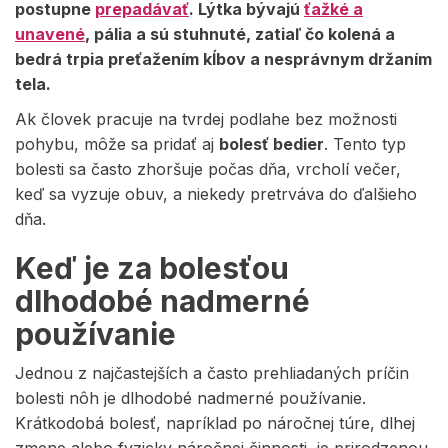
postupne
prepadávať
. Lýtka bývajú
ťažké a
unavené
, pália a sú stuhnuté, zatiaľ čo kolená a
bedrá trpia preťažením kĺbov a nesprávnym držaním
tela.
Ak človek pracuje na tvrdej podlahe bez možnosti
pohybu, môže sa pridať aj
bolesť bedier
. Tento typ
bolesti sa často zhoršuje počas dňa, vrcholí večer,
keď sa vyzuje obuv, a niekedy pretrváva do ďalšieho
dňa.
Keď je za bolesťou
dlhodobé nadmerné
používanie
Jednou z najčastejších a často prehliadaných príčin
bolesti nôh je
dlhodobé nadmerné používanie.
Krátkodobá bolesť, napríklad po náročnej túre, dlhej