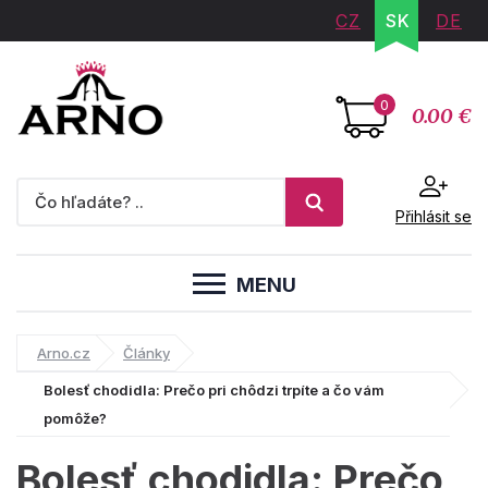
CZ
SK
DE
0
0.00 €
Přihlásit se
MENU
Arno.cz
Články
Bolesť chodidla: Prečo pri chôdzi trpíte a čo vám
pomôže?
Bolesť chodidla: Prečo