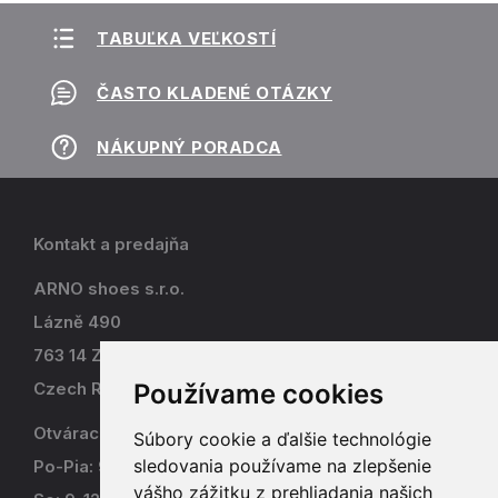
TABUĽKA VEĽKOSTÍ
ČASTO KLADENÉ OTÁZKY
NÁKUPNÝ PORADCA
Kontakt a predajňa
ARNO shoes s.r.o.
Lázně 490
763 14 Zlín - Kostelec
Používame cookies
Czech Republic
Otváracia doba
Súbory cookie a ďalšie technológie
sledovania používame na zlepšenie
Po-Pia: 9-17
vášho zážitku z prehliadania našich