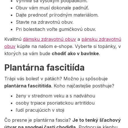
Vyhnite sa vysokým podpadkom.
Obuv vám musí dokonale padnúť.
Dajte prednosť prírodným materiálom.
Stavte na zdravotnú obuv.
Pri bolestiach voľte gumičkovú obuv.
Kvalitnú
dámsku zdravotnú obuv
a
pánsku zdravotnú
obuv
kúpite na našom e-shope. Vyberte si topánky, v
ktorých sa vám bude
chodiť ako v bavlnke
.
Plantárna fascitiída
Trápi vás bolesť v pätách? Možno ju spôsobuje
plantárna fascititída
. Koho najčastejšie postihuje?
ženy v strednom veku a s nadváhou
osoby trpiace psoriatickou artritídou
ľudí pracujúcich v stoji
Čo presne je plantárna fascia?
Je to tenký šľachový
útvar na spodnej časti chodidla.
Podporuje klenbu