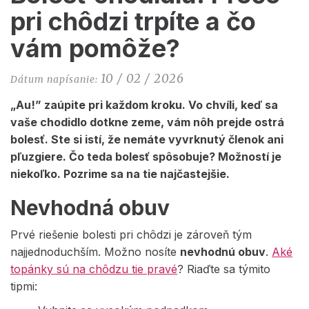
pri chôdzi trpíte a čo
vám pomôže?
10 / 02 / 2026
Dátum napísanie:
„Au!” zaúpite pri každom kroku. Vo chvíli, keď sa
vaše chodidlo dotkne zeme, vám nôh prejde ostrá
bolesť. Ste si istí, že nemáte vyvrknutý členok ani
pľuzgiere. Čo teda bolesť spôsobuje? Možností je
niekoľko. Pozrime sa na tie najčastejšie.
Nevhodná obuv
Prvé riešenie bolesti pri chôdzi je zároveň tým
najjednoduchším. Možno nosíte
nevhodnú obuv
.
Aké
topánky sú na chôdzu tie pravé
? Riaďte sa týmito
tipmi: