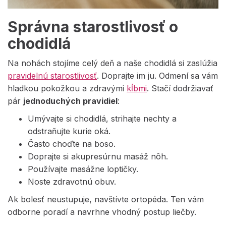
Správna starostlivosť o
chodidlá
Na nohách stojíme celý deň a naše chodidlá si zaslúžia
pravidelnú starostlivosť
. Doprajte im ju. Odmení sa vám
hladkou pokožkou a zdravými
kĺbmi
. Stačí dodržiavať
pár
jednoduchých pravidiel
:
Umývajte si chodidlá, strihajte nechty a
odstraňujte kurie oká.
Často choďte na boso.
Doprajte si akupresúrnu masáž nôh.
Používajte masážne loptičky.
Noste zdravotnú obuv.
Ak bolesť neustupuje, navštívte ortopéda. Ten vám
odborne poradí a navrhne vhodný postup liečby.