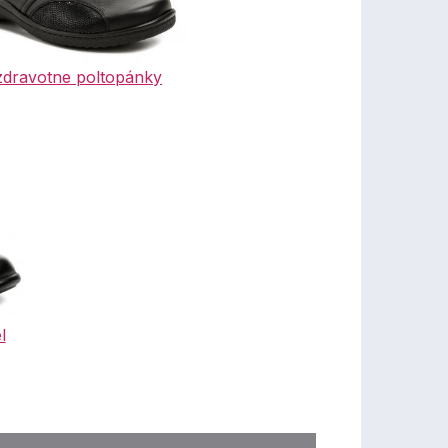
dravotne poltopánky
l