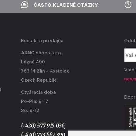
ČASTO KLADENÉ OTÁZKY
Kontakt a predajňa
Odob
ARNO shoes s.r.o.
Lázně 490
Viac 
763 14 Zlín - Kostelec
news
Czech Republic
e
Otváracia doba
Dopr
Po-Pia: 9-17
So: 9-12
(+420) 577 915 036,
(+420) 773 667 390