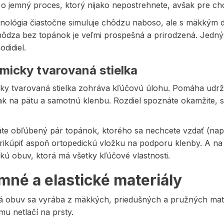
o jemný proces, ktorý nijako nepostrehnete, avšak pre cho
nológia čiastočne simuluje chôdzu naboso, ale s mäkkým d
chôdza bez topánok je veľmi prospešná a prirodzená. Jedný
odidiel.
micky tvarovaná stielka
ky tvarovaná stielka zohráva kľúčovú úlohu. Pomáha udrži
lak na pätu a samotnú klenbu. Rozdiel spoznáte okamžite, st
áte obľúbený pár topánok, ktorého sa nechcete vzdať (nap
rikúpiť aspoň ortopedickú vložku na podporu klenby. A na 
kú obuv, ktorá má všetky kľúčové vlastnosti.
emné a elastické materiály
á obuv sa vyrába z mäkkých, priedušných a pružných mater
u netlačí na prsty.