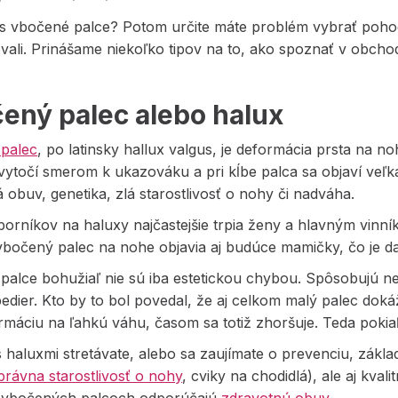
ás vbočené palce? Potom určite máte problém vybrať pohod
ali. Prinášame niekoľko tipov na to, ako spoznať v obchod
ený palec alebo halux
palec
, po latinsky hallux valgus, je deformácia prsta na no
vytočí smerom k ukazováku a pri kĺbe palca sa objaví veľk
obuv, genetika, zlá starostlivosť o nohy či nadváha.
orníkov na haluxy najčastejšie trpia ženy a hlavným vinn
vbočený palec na nohe objavia aj budúce mamičky, čo je d
alce bohužiaľ nie sú iba estetickou chybou. Spôsobujú nep
bedier. Kto by to bol povedal, že aj celkom malý palec doká
rmáciu na ľahkú váhu, časom sa totiž zhoršuje. Teda pokiaľ
s haluxmi stretávate, alebo sa zaujímate o prevenciu, zákl
právna starostlivosť o nohy
, cviky na chodidlá), ale aj kva