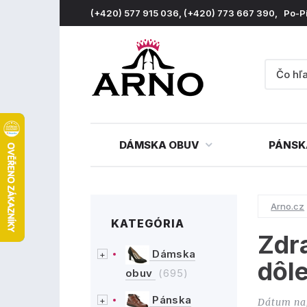
(+420) 577 915 036, (+420) 773 667 390, Po-P
DÁMSKA OBUV
PÁNSK
Arno.cz
KATEGÓRIA
Zdra
Dámska
dôle
obuv
(695)
Pánska
Dátum na