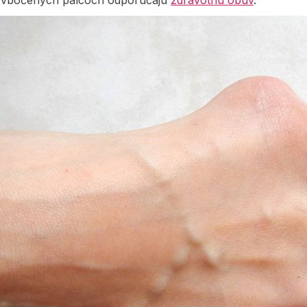
i vbočených palcoch odporúčajú
zdravotnú obuv
.