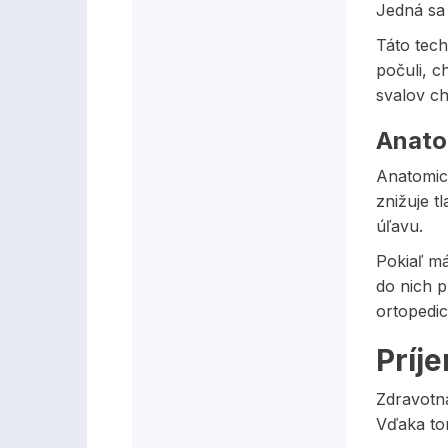
Jedná sa 
Táto tech
počuli, 
svalov ch
Anato
Anatomic
znižuje t
úľavu.
Pokiaľ m
do nich p
ortopedic
Príj
Zdravotn
Vďaka tom