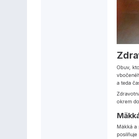
Zdra
Obuv, kto
vbočeného
a teda ča
Zdravotn
okrem dos
Mäkká
Mäkká a 
posilňuje