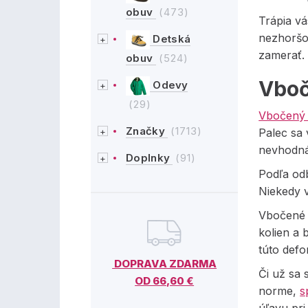
obuv
(473)
Trápia v
nezhoršov
Detská
zamerať.
obuv
(524)
Vboč
Odevy
(29)
Vbočený 
Značky
(1713)
Palec sa 
nevhodná 
Doplnky
(91)
Podľa odb
Niekedy 
Vbočené p
kolien a 
túto defo
DOPRAVA ZDARMA
Či už sa 
OD 66,60 €
norme,
s