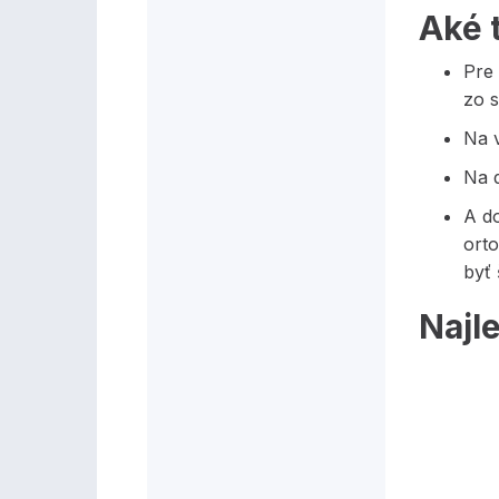
Aké 
Pre 
zo 
Na v
Na d
A d
orto
byť 
Najl