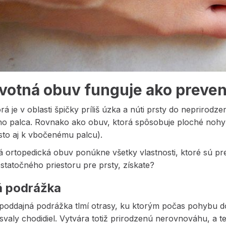
votná obuv funguje ako prevenc
rá je v oblasti špičky príliš úzka a núti prsty do neprirodz
 palca. Rovnako ako obuv, ktorá spôsobuje ploché nohy (p
sto aj k vbočenému palcu).
á ortopedická obuv ponúkne všetky vlastnosti, ktoré sú p
tatočného priestoru pre prsty, získate?
 podrážka
poddajná podrážka tlmí otrasy, ku ktorým počas pohybu doc
 svaly chodidiel. Vytvára totiž prirodzenú nerovnováhu, a t