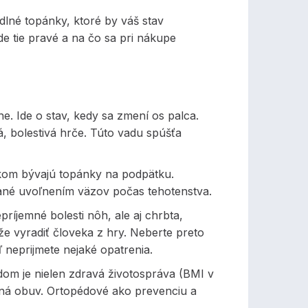
lné topánky, ktoré by váš stav
e tie pravé a na čo sa pri nákupe
he. Ide o stav, kedy sa zmení os palca.
á, bolestivá hrče. Túto vadu spúšťa
íkom bývajú topánky na podpätku.
ané uvoľnením väzov počas tehotenstva.
ríjemné bolesti nôh, ale aj chrbta,
že vyradiť človeka z hry. Neberte preto
 neprijmete nejaké opatrenia.
adom je nielen zdravá životospráva (BMI v
litná obuv. Ortopédové ako prevenciu a