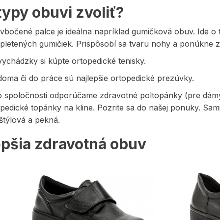
typy obuvi zvoliť?
vbočené palce je ideálna napríklad gumičková obuv. Ide o 
spletených gumičiek. Prispôsobí sa tvaru nohy a ponúkne z
ychádzky si kúpte ortopedické tenisky.
oma či do práce sú najlepšie ortopedické prezúvky.
o spoločnosti odporúčame zdravotné poltopánky (pre dámy
pedické topánky na kline. Pozrite sa do našej ponuky. Sam
štýlová a pekná.
epšia zdravotná obuv