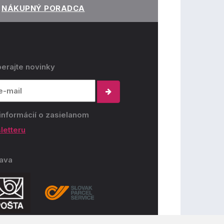
NÁKUPNÝ PORADCA
erajte novinky
informácií o zasielanom
letteru
ava