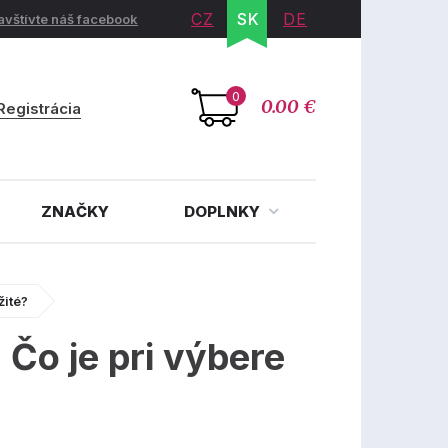
CZ
SK
DE
avštívte náš facebook
0
0.00 €
Registrácia
ZNAČKY
DOPLNKY
žité?
Čo je pri výbere