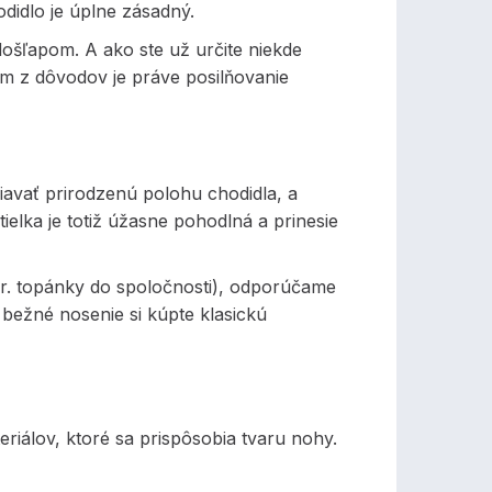
didlo je úplne zásadný.
ošľapom. A ako ste už určite niekde
m z dôvodov je práve posilňovanie
avať prirodzenú polohu chodidla, a
ielka je totiž úžasne pohodlná a prinesie
r. topánky do spoločnosti), odporúčame
bežné nosenie si kúpte klasickú
iálov, ktoré sa prispôsobia tvaru nohy.