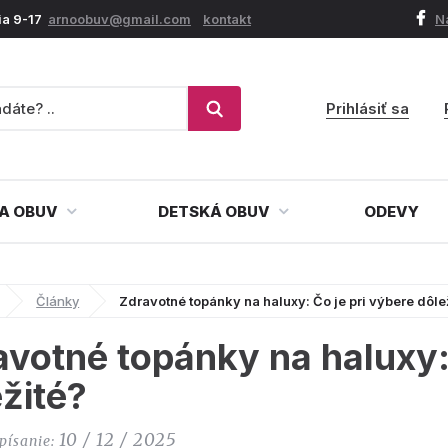
ia 9-17
arnoobuv@gmail.com
kontakt
N
Prihlásiť sa
A OBUV
DETSKÁ OBUV
ODEVY
Články
Zdravotné topánky na haluxy: Čo je pri výbere dôle
votné topánky na haluxy: 
žité?
10 / 12 / 2025
písanie: