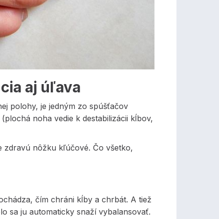
ia aj úľava
enej polohy, je jedným zo spúšťačov
lochá noha vedie k destabilizácii kĺbov,
re zdravú nôžku kľúčové. Čo všetko,
hádza, čím chráni kĺby a chrbát. A tiež
elo sa ju automaticky snaží vybalansovať.