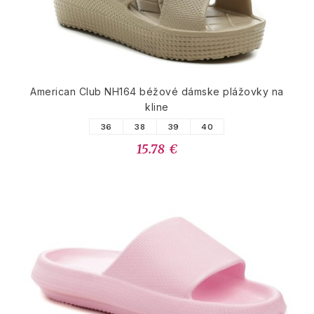
American Club NH164 béžové dámske plážovky na
kline
36
38
39
40
15.78 €