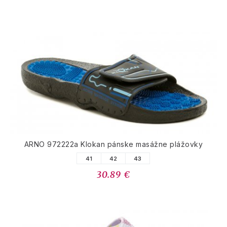
ARNO 972222a Klokan pánske masážne plážovky
41
42
43
30.89 €