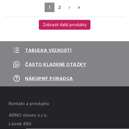
1
2
Zobrazit další produkty
TABUĽKA VEĽKOSTÍ
ČASTO KLADENÉ OTÁZKY
NÁKUPNÝ PORADCA
Kontakt a predajňa
ARNO shoes s.r.o.
Lázně 490