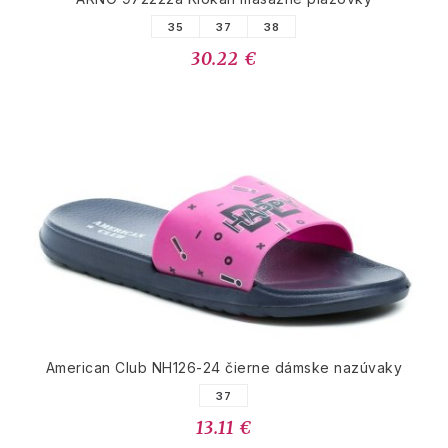
35
37
38
30.22 €
American Club NH126-24 čierne dámske nazúvaky
37
13.11 €