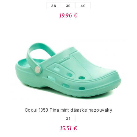
38
39
40
19.96 €
Coqui 1353 Tina mint dámske nazouváky
37
15.51 €