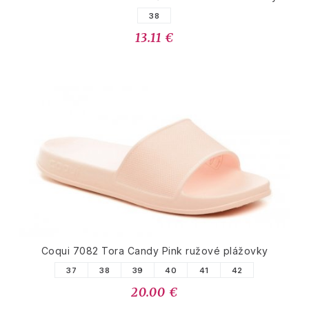
38
13.11 €
Coqui 7082 Tora Candy Pink ružové plážovky
37
38
39
40
41
42
20.00 €