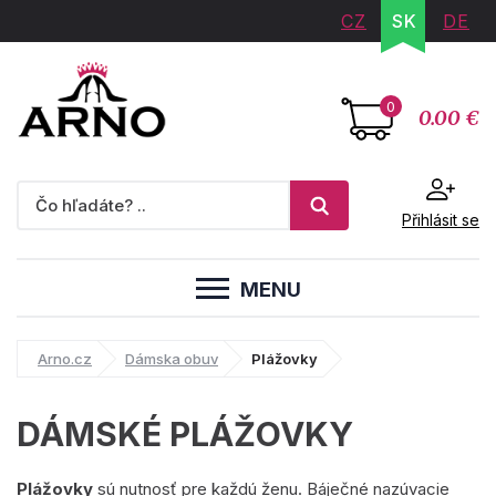
CZ
SK
DE
0
0.00 €
Přihlásit se
MENU
Arno.cz
Dámska obuv
Plážovky
DÁMSKÉ PLÁŽOVKY
Plážovky
sú nutnosť pre každú ženu. Báječné nazúvacie