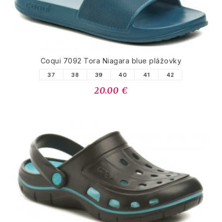
Coqui 7092 Tora Niagara blue plážovky
37
38
39
40
41
42
20.00 €