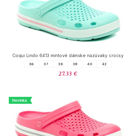
Coqui Lindo 6413 mintové dámske nazúvaky crocsy
36
37
38
39
40
42
27.33 €
Novinka