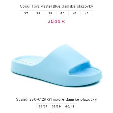
Coqui Tora Pastel Blue dámske plážovky
37
38
39
40
41
42
20.00 €
Scandi 280-0129-S1 modré dámske plážovky
36/37
38/39
40/41