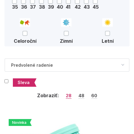
35
36
37
38
39
40
41
42
43
45
Celoroční
Zimní
Letní
Sleva
Zobraziť:
28
48
60
Novinka