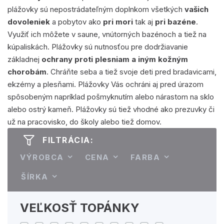
plážovky sú nepostrádateľným doplnkom všetkých
vašich
dovoleniek
a pobytov ako
pri mori
tak aj
pri bazéne
.
Využiť ich môžete v saune, vnútorných bazénoch a tiež na
kúpaliskách. Plážovky sú nutnosťou pre dodržiavanie
základnej
ochrany proti plesniam a iným kožným
chorobám
. Chráňte seba a tiež svoje deti pred bradavicami,
ekzémy a plesňami. Plážovky Vás ochráni aj pred úrazom
spôsobeným napríklad pošmyknutím alebo nárastom na sklo
alebo ostrý kameň. Plážovky sú tiež vhodné ako prezuvky či
už na pracovisko, do školy alebo tiež domov.
FILTRÁCIA:
VÝROBCA
CENA
FARBA
ŠÍRKA
VEĽKOSŤ TOPÁNKY