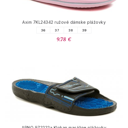
Axim 7KL24342 ružové dámske plážovky
36
37
38
39
9.78 €
ARNO 972222a Klokan masážne plážovky