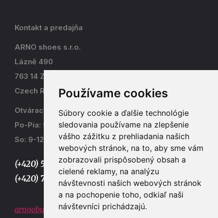
Kontakt a predajňa
ARNO shoes s.r.o.
Lázně 490
763 14 Zlín - Kostelec
Používame cookies
Czech Republic
Otváracia doba
Súbory cookie a ďalšie technológie
sledovania používame na zlepšenie
Po-Pia: 9-17
vášho zážitku z prehliadania našich
So: 9-12
webových stránok, na to, aby sme vám
zobrazovali prispôsobený obsah a
(+420) 577 915 036,
cielené reklamy, na analýzu
(+420) 773 667 390
návštevnosti našich webových stránok
a na pochopenie toho, odkiaľ naši
návštevníci prichádzajú.
arnoobuv@gmail.com