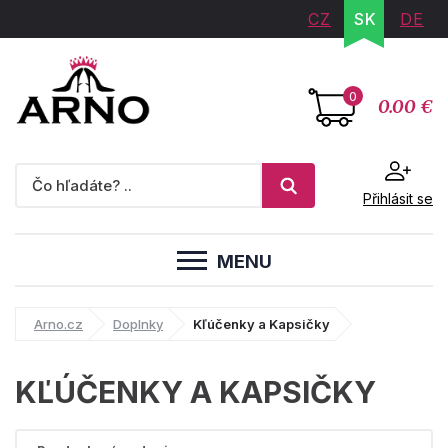
CZ
SK
DE
0
0.00 €
Přihlásit se
MENU
Arno.cz
Doplnky
Kľúčenky a Kapsičky
KĽÚČENKY A KAPSIČKY