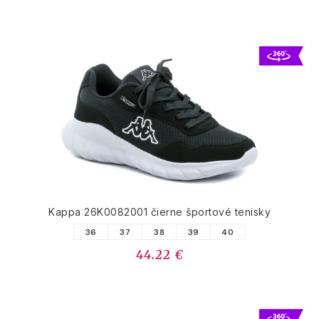
Kappa 26K0082001 čierne športové tenisky
36
37
38
39
40
44.22 €