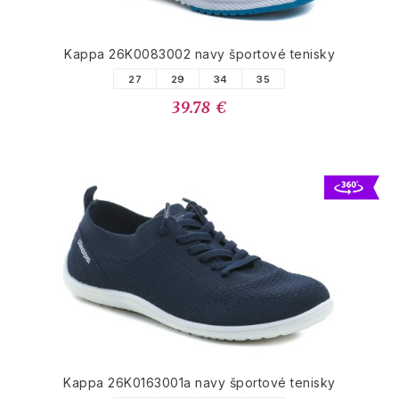
Kappa 26K0083002 navy športové tenisky
27
29
34
35
39.78 €
Kappa 26K0163001a navy športové tenisky