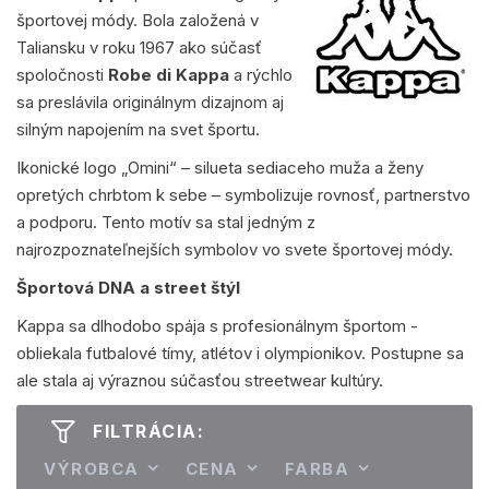
športovej módy. Bola založená v
Taliansku v roku 1967 ako súčasť
spoločnosti
Robe di Kappa
a rýchlo
sa preslávila originálnym dizajnom aj
silným napojením na svet športu.
Ikonické logo „Omini“ – silueta sediaceho muža a ženy
opretých chrbtom k sebe – symbolizuje rovnosť, partnerstvo
a podporu. Tento motív sa stal jedným z
najrozpoznateľnejších symbolov vo svete športovej módy.
Športová DNA a street štýl
Kappa sa dlhodobo spája s profesionálnym športom -
obliekala futbalové tímy, atlétov i olympionikov. Postupne sa
ale stala aj výraznou súčasťou streetwear kultúry.
FILTRÁCIA:
VÝROBCA
CENA
FARBA