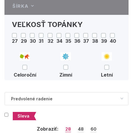
ŠÍRKA
VEĽKOSŤ TOPÁNKY
27
29
30
31
32
34
35
36
37
38
39
40
Celoroční
Zimní
Letní
Sleva
Zobraziť:
28
48
60