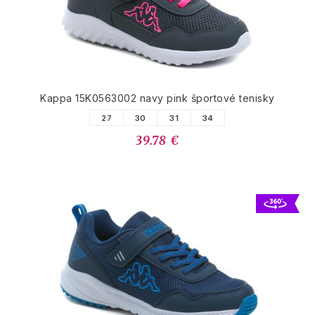
Kappa 15K0563002 navy pink športové tenisky
27
30
31
34
39.78 €