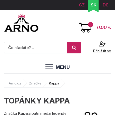
CZ
SK
DE
0
0.00 €
Přihlásit se
MENU
Arno.cz
Značky
Kappa
TOPÁNKY KAPPA
Značka
Kappa
patrí medzi legendy