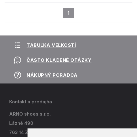
1
TABUĽKA VEĽKOSTÍ
ČASTO KLADENÉ OTÁZKY
NÁKUPNÝ PORADCA
Kontakt a predajňa
ARNO shoes s.r.o.
Lázně 490
763 14 Zlín - Kostelec