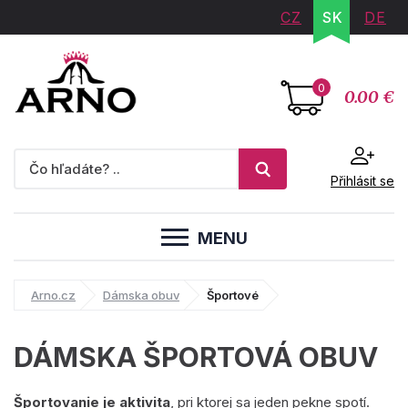
CZ
SK
DE
0
0.00 €
Přihlásit se
MENU
Arno.cz
Dámska obuv
Športové
DÁMSKA ŠPORTOVÁ OBUV
Športovanie je aktivita
, pri ktorej sa jeden pekne spotí.