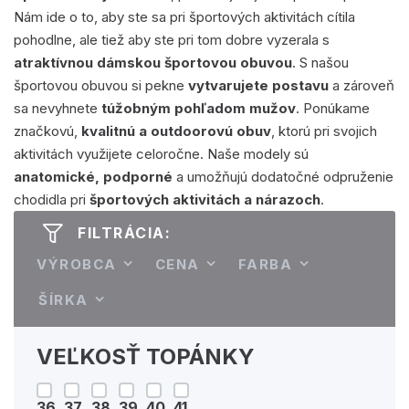
Nám ide o to, aby ste sa pri športových aktivitách cítila
pohodlne, ale tiež aby ste pri tom dobre vyzerala s
atraktívnou dámskou športovou obuvou
. S našou
športovou obuvou si pekne
vytvarujete postavu
a zároveň
sa nevyhnete
túžobným pohľadom mužov
. Ponúkame
značkovú,
kvalitnú a outdoorovú obuv
, ktorú pri svojich
aktivitách využijete celoročne. Naše modely sú
anatomické, podporné
a umožňujú dodatočné odpruženie
chodidla pri
športových aktivitách a nárazoch
.
FILTRÁCIA:
VÝROBCA
CENA
FARBA
ŠÍRKA
VEĽKOSŤ TOPÁNKY
36
37
38
39
40
41