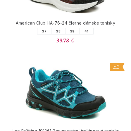
American Club HA-76-24 čierne dámske tenisky
37
38
39
41
39.78 €
Lico Brütting 191361 Power petrol trekingové tenisky