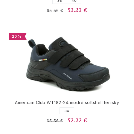
36
40
52.22 €
65.56 €
20 %
American Club WT182-24 modré softshell tenisky
36
52.22 €
65.56 €