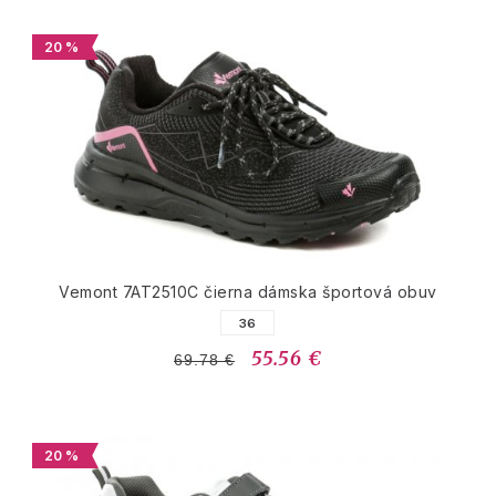
20 %
Vemont 7AT2510C čierna dámska športová obuv
36
55.56 €
69.78 €
20 %