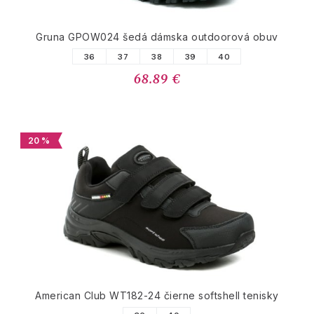
Gruna GPOW024 šedá dámska outdoorová obuv
36
37
38
39
40
68.89 €
20 %
American Club WT182-24 čierne softshell tenisky