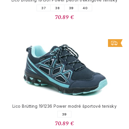
37
38
39
40
70.89 €
Lico Brütting 191236 Power modré športové tenisky
39
70.89 €