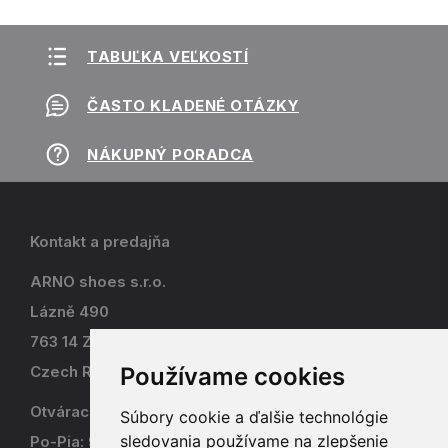
TABUĽKA VEĽKOSTÍ
ČASTO KLADENÉ OTÁZKY
NÁKUPNÝ PORADCA
Kontakt a predajňa
ARNO shoes s.r.o.
Lázně 490
763 14 Zlín - Kostelec
Používame cookies
Czech Republic
Otváracia doba
Súbory cookie a ďalšie technológie
sledovania používame na zlepšenie
Po-Pia: 9-17