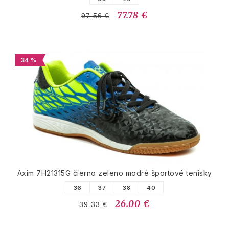
77.78 €
97.56 €
34 %
Axim 7H21315G čierno zeleno modré športové tenisky
36
37
38
40
26.00 €
39.33 €