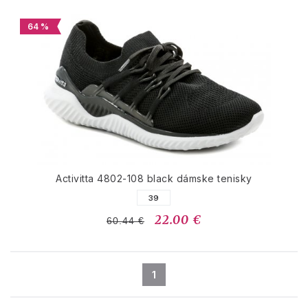
64 %
Activitta 4802-108 black dámske tenisky
39
22.00 €
60.44 €
1