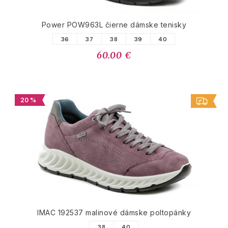
Power POW963L čierne dámske tenisky
36
37
38
39
40
60.00 €
20 %
IMAC 192537 malinové dámske poltopánky
38
40