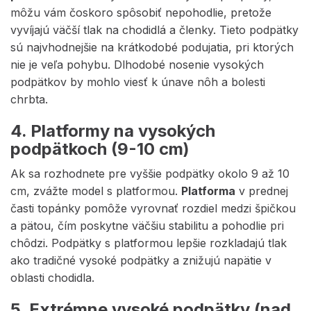
môžu vám čoskoro spôsobiť nepohodlie, pretože
vyvíjajú väčší tlak na chodidlá a členky. Tieto podpätky
sú najvhodnejšie na krátkodobé podujatia, pri ktorých
nie je veľa pohybu. Dlhodobé nosenie vysokých
podpätkov by mohlo viesť k únave nôh a bolesti
chrbta.
4. Platformy na vysokých
podpätkoch (9-10 cm)
Ak sa rozhodnete pre vyššie podpätky okolo 9 až 10
cm, zvážte model s platformou.
Platforma
v prednej
časti topánky pomôže vyrovnať rozdiel medzi špičkou
a pätou, čím poskytne väčšiu stabilitu a pohodlie pri
chôdzi. Podpätky s platformou lepšie rozkladajú tlak
ako tradičné vysoké podpätky a znižujú napätie v
oblasti chodidla.
5. Extrémne vysoké podpätky (nad