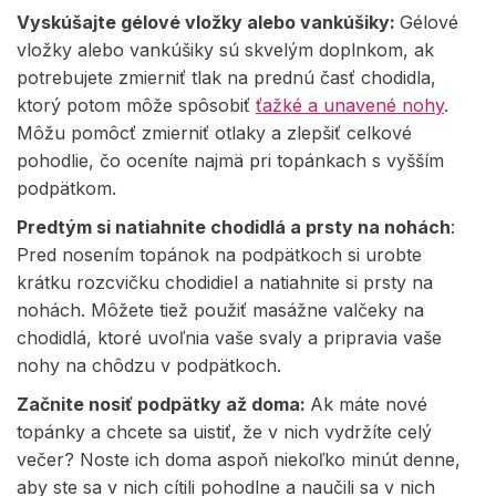
Vyskúšajte gélové vložky alebo vankúšiky:
Gélové
vložky alebo vankúšiky sú skvelým doplnkom, ak
potrebujete zmierniť tlak na prednú časť chodidla,
ktorý potom môže spôsobiť
ťažké a unavené nohy
.
Môžu pomôcť zmierniť otlaky a zlepšiť celkové
pohodlie, čo oceníte najmä pri topánkach s vyšším
podpätkom.
Predtým si natiahnite chodidlá a prsty na nohách
:
Pred nosením topánok na podpätkoch si urobte
krátku rozcvičku chodidiel a natiahnite si prsty na
nohách. Môžete tiež použiť masážne valčeky na
chodidlá, ktoré uvoľnia vaše svaly a pripravia vaše
nohy na chôdzu v podpätkoch.
Začnite nosiť podpätky až doma:
Ak máte nové
topánky a chcete sa uistiť, že v nich vydržíte celý
večer? Noste ich doma aspoň niekoľko minút denne,
aby ste sa v nich cítili pohodlne a naučili sa v nich