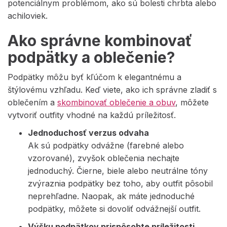
potenciálnym problémom, ako sú bolesti chrbta alebo
achiloviek.
Ako správne kombinovať
podpätky a oblečenie?
Podpätky môžu byť kľúčom k elegantnému a
štýlovému vzhľadu. Keď viete, ako ich správne zladiť s
oblečením a
skombinovať oblečenie a obuv
, môžete
vytvoriť outfity vhodné na každú príležitosť.
Jednoduchosť verzus odvaha
Ak sú podpätky odvážne (farebné alebo
vzorované), zvyšok oblečenia nechajte
jednoduchý. Čierne, biele alebo neutrálne tóny
zvýraznia podpätky bez toho, aby outfit pôsobil
neprehľadne. Naopak, ak máte jednoduché
podpätky, môžete si dovoliť odvážnejší outfit.
Výšku podpätkov prispôsobte príležitosti