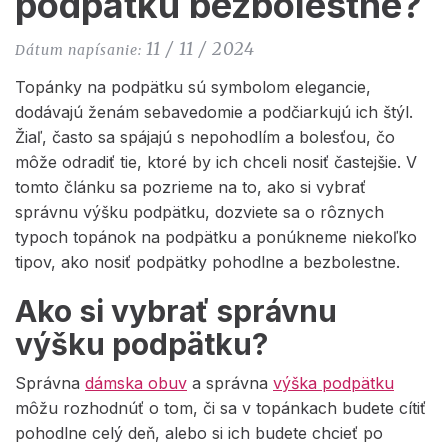
podpätku bezbolestne?
11 / 11 / 2024
Dátum napísanie:
Topánky na podpätku sú symbolom elegancie,
dodávajú ženám sebavedomie a podčiarkujú ich štýl.
Žiaľ, často sa spájajú s nepohodlím a bolesťou, čo
môže odradiť tie, ktoré by ich chceli nosiť častejšie. V
tomto článku sa pozrieme na to, ako si vybrať
správnu výšku podpätku, dozviete sa o rôznych
typoch topánok na podpätku a ponúkneme niekoľko
tipov, ako nosiť podpätky pohodlne a bezbolestne.
Ako si vybrať správnu
výšku podpätku?
Správna
dámska obuv
a správna
výška podpätku
môžu rozhodnúť o tom, či sa v topánkach budete cítiť
pohodlne celý deň, alebo si ich budete chcieť po