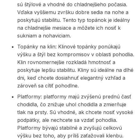
sú štýlové a vhodné do chladnejšieho počasia.
Vďaka vyššiemu zvršku dobre sedia na nohe a
poskytujú stabilitu. Tento typ topánok je ideálny
na chladnejšie mesiace a môžete ich nosiť k
sukniam a nohaviciam.
Topánky na klin: Klinové topánky ponúkajú
výšku a štýl bez kompromisov v oblasti pohodlia.
Klin rovnomernejšie rozkladá hmotnosť a
poskytuje lepšiu stabilitu. Kliny sú ideálne na dlhé
dni, keď chcete dosiahnuť elegantný vzhľad a
zároveň sa cítiť pohodlne.
Platformy: platformy majú zvýšenú prednú časť
chodidla, čo znižuje uhol chodidla a zmierňuje
tlak na prsty. Sú vhodné, ak chcete nosiť vysoké
podpätky, ale nechcete sa vzdať pohodlia.
Platformy bývajú stabilné a zvyšujú celkovú
výšku bez toho, aby príliš zaťažovali klenbu.