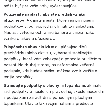
môže byť pre vaše nohy vyčerpávajúce.
Používajte náplasti, aby ste predišli vzniku
pľuzgierov:
Ak máte miesta, ktoré vás pri nosení
podpätkov štípu, vopred si ich natrite náplasťami.
Náplasti vytvoria ochrannú bariéru a znížia riziko
vzniku otlakov a pľuzgierov.
Prispôsobte obuv aktivite:
ak plánujete dlhú
prechádzku alebo aktivitu, vyberte si stabilnejšie
podpätky, ktoré vám zabezpečia pohodlie pri dlhšom
nosení. Na druhej strane, na neformálne večerné
podujatia, kde budete sedieť, môžete zvoliť vyššie a
tenšie podpätky.
Striedajte podpätky s plochými topánkami:
ak máte
radi podpätky a nosíte ich pravidelne, skúste medzi dni
s podpätkami zaradiť dni s pohodlnými plochými
topánkami. Uľavíte tak svojim nohám a predídete