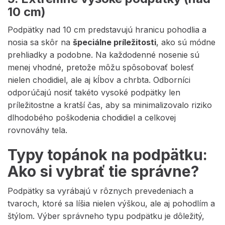
10 cm)
Podpätky nad 10 cm predstavujú hranicu pohodlia a
nosia sa skôr na
špeciálne príležitosti
, ako sú módne
prehliadky a podobne. Na každodenné nosenie sú
menej vhodné, pretože môžu spôsobovať bolesť
nielen chodidiel, ale aj kĺbov a chrbta. Odborníci
odporúčajú nosiť takéto vysoké podpätky len
príležitostne a kratší čas, aby sa minimalizovalo riziko
dlhodobého poškodenia chodidiel a celkovej
rovnováhy tela.
Typy topánok na podpätku:
Ako si vybrať tie správne?
Podpätky sa vyrábajú v rôznych prevedeniach a
tvaroch, ktoré sa líšia nielen výškou, ale aj pohodlím a
štýlom. Výber správneho typu podpätku je dôležitý,