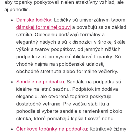
aby topánky poskytovali nielen atraktívny vzhľad, ale
aj pohodlie.
Dámske lodičky
: Lodičky sú univerzálnym typom
dámskej formálnej obuvi
a považujú sa za základ
šatníka. Oblečeniu dodávajú formálny a
elegantný nádych a sú k dispozícii v širokej škále
výšok a tvarov podpätkov, od jemných nižších
podpätkov až po vysoké ihličkové topánky. Sú
vhodné najmä na spoločenské udalosti,
obchodné stretnutia alebo formálne večierky.
Sandále na podpätku
: Sandále na podpätku sú
ideálne na letnú sezónu. Podpätok im dodáva
eleganciu, ale otvorená topánka poskytuje
dostatočné vetranie. Pre väčšiu stabilitu a
pohodlie si vyberte sandále s remienkami okolo
členka, ktoré pomáhajú lepšie fixovať nohu.
Členkové topánky na podpätku
: Kotníkové čižmy