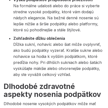
Na formálne udalosti alebo do práce si vyberte
stredne vysoké podpätky, ktoré vám dodajú
nádych elegancie. Na bežné denné nosenie sú
lepšie nižšie a širšie podpätky alebo platformy,
ktoré sú pohodlnejšie a stále štýlové.
Zohľadnite dĺžku oblečenia
Dĺžka sukní, nohavíc alebo šiat môže ovplyvniť,
ako budú podpätky vyzerať. Kratšie sukne alebo
nohavice sa hodia k vyšším podpätkom, ktoré
predĺžia nohy. Pri dlhších sukniach alebo šatách
vyskúšajte mäkšie alebo otvorenejšie podpätky,
aby ste vyvážili celkový vzhľad.
Dlhodobé zdravotné
aspekty nosenia podpätkov
Dlhodobé nosenie vysokých podpätkov môže mať