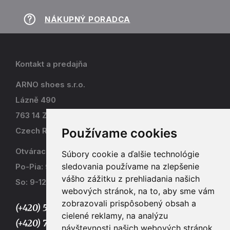
NÁKUPNÝ PORADCA
Kontakt a predajňa
ARNO shoes s.r.o.
Lázně 490
763 14 Zlín - Kostelec
Používame cookies
Czech Republic
Otváracia doba
Súbory cookie a ďalšie technológie
sledovania používame na zlepšenie
Po-Pia: 9-17
vášho zážitku z prehliadania našich
So: 9-12
webových stránok, na to, aby sme vám
zobrazovali prispôsobený obsah a
(+420) 577 915 036,
cielené reklamy, na analýzu
(+420) 773 667 390
návštevnosti našich webových stránok