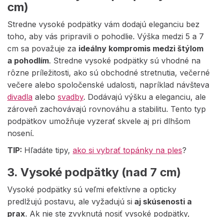
cm)
Stredne vysoké podpätky vám dodajú eleganciu bez
toho, aby vás pripravili o pohodlie. Výška medzi 5 a 7
cm sa považuje za
ideálny kompromis medzi štýlom
a pohodlím
. Stredne vysoké podpätky sú vhodné na
rôzne príležitosti, ako sú obchodné stretnutia, večerné
večere alebo spoločenské udalosti, napríklad návšteva
divadla
alebo
svadby
. Dodávajú výšku a eleganciu, ale
zároveň zachovávajú rovnováhu a stabilitu. Tento typ
podpätkov umožňuje vyzerať skvele aj pri dlhšom
nosení.
TIP:
Hľadáte tipy,
ako si vybrať topánky na ples
?
3. Vysoké podpätky (nad 7 cm)
Vysoké podpätky sú veľmi efektívne a opticky
predlžujú postavu, ale
vyžadujú si
aj skúsenosti a
prax
. Ak nie ste zvyknutá nosiť vysoké podpätky,