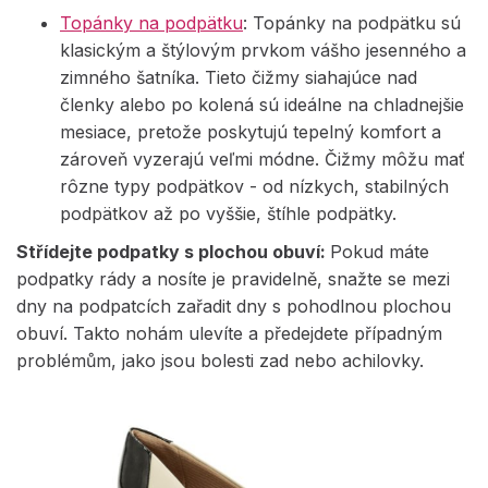
Topánky na podpätku
: Topánky na podpätku sú
klasickým a štýlovým prvkom vášho jesenného a
zimného šatníka. Tieto čižmy siahajúce nad
členky alebo po kolená sú ideálne na chladnejšie
mesiace, pretože poskytujú tepelný komfort a
zároveň vyzerajú veľmi módne. Čižmy môžu mať
rôzne typy podpätkov - od nízkych, stabilných
podpätkov až po vyššie, štíhle podpätky.
Střídejte podpatky s plochou obuví:
Pokud máte
podpatky rády a nosíte je pravidelně, snažte se mezi
dny na podpatcích zařadit dny s pohodlnou plochou
obuví. Takto nohám ulevíte a předejdete případným
problémům, jako jsou bolesti zad nebo achilovky.