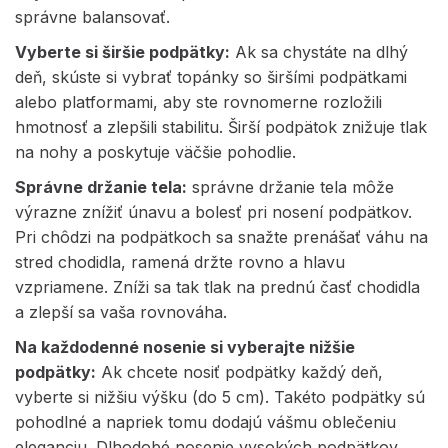
správne balansovať.
Vyberte si širšie podpätky:
Ak sa chystáte na dlhý
deň, skúste si vybrať topánky so širšími podpätkami
alebo platformami, aby ste rovnomerne rozložili
hmotnosť a zlepšili stabilitu. Širší podpätok znižuje tlak
na nohy a poskytuje väčšie pohodlie.
Správne držanie tela:
správne držanie tela môže
výrazne znížiť únavu a bolesť pri nosení podpätkov.
Pri chôdzi na podpätkoch sa snažte prenášať váhu na
stred chodidla, ramená držte rovno a hlavu
vzpriamene. Zníži sa tak tlak na prednú časť chodidla
a zlepší sa vaša rovnováha.
Na každodenné nosenie si vyberajte nižšie
podpätky:
Ak chcete nosiť podpätky každý deň,
vyberte si nižšiu výšku (do 5 cm). Takéto podpätky sú
pohodlné a napriek tomu dodajú vášmu oblečeniu
eleganciu. Dlhodobé nosenie vysokých podpätkov