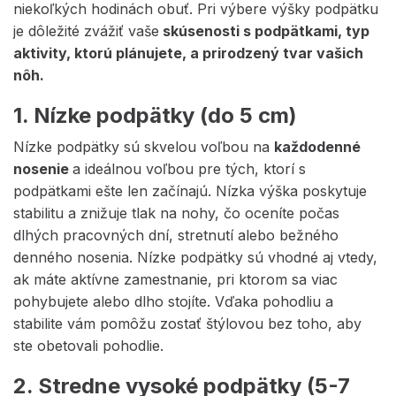
niekoľkých hodinách obuť. Pri výbere výšky podpätku
je dôležité zvážiť vaše
skúsenosti s podpätkami, typ
aktivity, ktorú plánujete, a prirodzený tvar vašich
nôh.
1. Nízke podpätky (do 5 cm)
Nízke podpätky sú skvelou voľbou na
každodenné
nosenie
a ideálnou voľbou pre tých, ktorí s
podpätkami ešte len začínajú. Nízka výška poskytuje
stabilitu a znižuje tlak na nohy, čo oceníte počas
dlhých pracovných dní, stretnutí alebo bežného
denného nosenia. Nízke podpätky sú vhodné aj vtedy,
ak máte aktívne zamestnanie, pri ktorom sa viac
pohybujete alebo dlho stojíte. Vďaka pohodliu a
stabilite vám pomôžu zostať štýlovou bez toho, aby
ste obetovali pohodlie.
2. Stredne vysoké podpätky (5-7