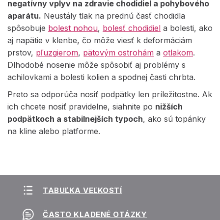
negatívny vplyv na zdravie chodidiel a pohybového
aparátu.
Neustály tlak na prednú časť chodidla
spôsobuje
bolest nohou
,
bolesť chodidiel
a bolesti, ako
aj napätie v klenbe, čo môže viesť k deformáciám
prstov,
pľuzgierom
,
pätovým ostrohám
a
otlakom
.
Dlhodobé nosenie môže spôsobiť aj problémy s
achilovkami a bolesti kolien a spodnej časti chrbta.
Preto sa odporúča nosiť podpätky len príležitostne. Ak
ich chcete nosiť pravidelne, siahnite po
nižších
podpätkoch a stabilnejších typoch
, ako sú topánky
na kline alebo platforme.
TABUĽKA VEĽKOSTÍ
ČASTO KLADENÉ OTÁZKY