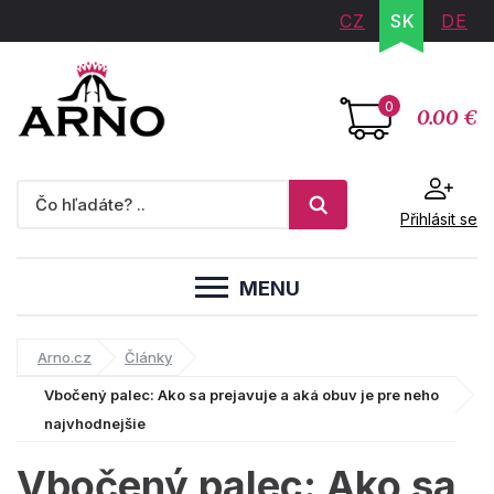
CZ
SK
DE
0
0.00 €
Přihlásit se
MENU
Arno.cz
Články
Vbočený palec: Ako sa prejavuje a aká obuv je pre neho
najvhodnejšie
Vbočený palec: Ako sa