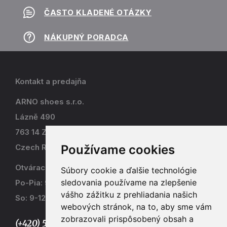
ČASTO KLADENÉ OTÁZKY
NÁKUPNÝ PORADCA
Kontakt a predajňa
ARNO shoes s.r.o.
Lázně 490
763 14 Zlín - Kostelec
Používame cookies
Czech Republic
Otváracia doba
Súbory cookie a ďalšie technológie
sledovania používame na zlepšenie
Po-Pia: 9-17
vášho zážitku z prehliadania našich
So: 9-12
webových stránok, na to, aby sme vám
zobrazovali prispôsobený obsah a
(+420) 577 915 036,