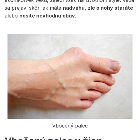
akomkoľvek veku, záleží však na životnom štýle. Vada
sa prejaví skôr, ak máte
nadváhu
,
zle o nohy staráte
alebo
nosíte nevhodnú obuv
.
Vbočený palec