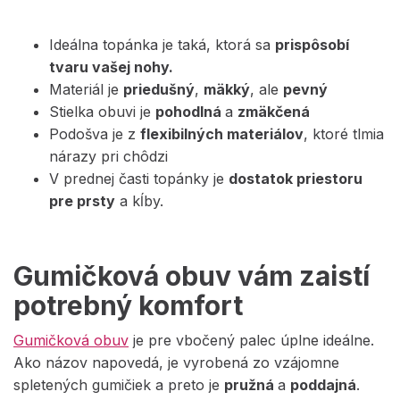
Ideálna topánka je taká, ktorá sa
prispôsobí
tvaru vašej nohy.
Materiál je
priedušný
,
mäkký
, ale
pevný
Stielka obuvi je
pohodlná
a
zmäkčená
Podošva je z
flexibilných materiálov
, ktoré tlmia
nárazy pri chôdzi
V prednej časti topánky je
dostatok priestoru
pre prsty
a kĺby.
Gumičková obuv vám zaistí
potrebný komfort
Gumičková obuv
je pre vbočený palec úplne ideálne.
Ako názov napovedá, je vyrobená zo vzájomne
spletených gumičiek a preto je
pružná
a
poddajná
.