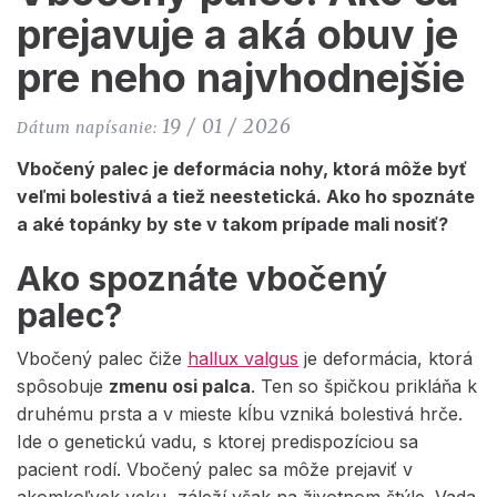
prejavuje a aká obuv je
pre neho najvhodnejšie
19 / 01 / 2026
Dátum napísanie:
Vbočený palec je deformácia nohy, ktorá môže byť
veľmi bolestivá a tiež neestetická. Ako ho spoznáte
a aké topánky by ste v takom prípade mali nosiť?
Ako spoznáte vbočený
palec?
Vbočený palec čiže
hallux valgus
je deformácia, ktorá
spôsobuje
zmenu osi palca
. Ten so špičkou prikláňa k
druhému prsta a v mieste kĺbu vzniká bolestivá hrče.
Ide o genetickú vadu, s ktorej predispozíciou sa
pacient rodí. Vbočený palec sa môže prejaviť v