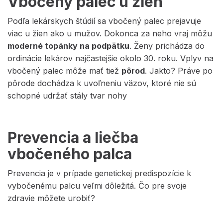
Vbočený palec u žien
Podľa lekárskych štúdií sa vbočený palec prejavuje
viac u žien ako u mužov. Dokonca za neho vraj môžu
moderné topánky na podpätku
. Ženy prichádza do
ordinácie lekárov najčastejšie okolo 30. roku. Vplyv na
vbočený palec môže mať tiež
pôrod
. Jakto? Práve po
pôrode dochádza k uvoľneniu väzov, ktoré nie sú
schopné udržať stály tvar nohy
Prevencia a liečba
vbočeného palca
Prevencia je v prípade genetickej predispozície k
vybočenému palcu veľmi dôležitá. Čo pre svoje
zdravie môžete urobiť?