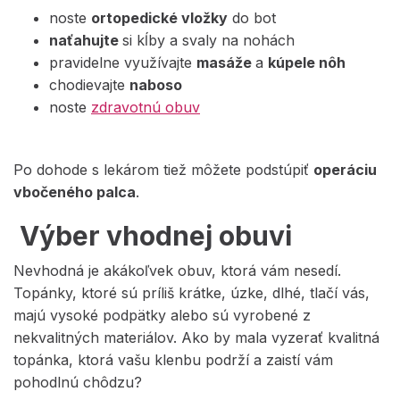
noste
ortopedické vložky
do bot
naťahujte
si kĺby a svaly na nohách
pravidelne využívajte
masáže
a
kúpele nôh
chodievajte
naboso
noste
zdravotnú obuv
Po dohode s lekárom tiež môžete podstúpiť
operáciu
vbočeného palca
.
Výber vhodnej obuvi
Nevhodná je akákoľvek obuv, ktorá vám nesedí.
Topánky, ktoré sú príliš krátke, úzke, dlhé, tlačí vás,
majú vysoké podpätky alebo sú vyrobené z
nekvalitných materiálov. Ako by mala vyzerať kvalitná
topánka, ktorá vašu klenbu podrží a zaistí vám
pohodlnú chôdzu?