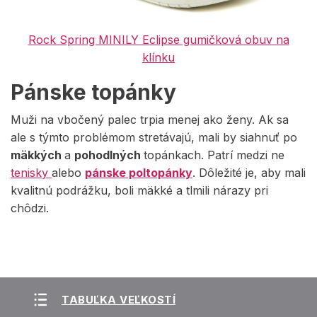
Rock Spring MINILY Eclipse gumičková obuv na
klínku
Pánske topánky
Muži na vbočený palec trpia menej ako ženy. Ak sa
ale s týmto problémom stretávajú, mali by siahnuť po
mäkkých
a
pohodlných
topánkach. Patrí medzi ne
tenisky
alebo
pánske poltopánky
. Dôležité je, aby mali
kvalitnú podrážku, boli mäkké a tlmili nárazy pri
chôdzi.
TABUĽKA VEĽKOSTÍ