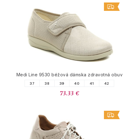
Medi Line 9530 béžová dámska zdravotná obuv
37
38
39
40
41
42
73.33 €