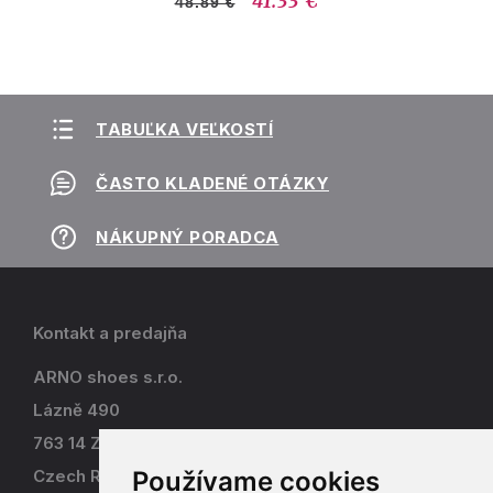
41.33 €
48.89 €
TABUĽKA VEĽKOSTÍ
ČASTO KLADENÉ OTÁZKY
NÁKUPNÝ PORADCA
Kontakt a predajňa
ARNO shoes s.r.o.
Lázně 490
763 14 Zlín - Kostelec
Používame cookies
Czech Republic