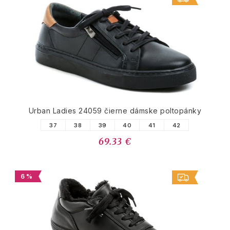
Urban Ladies 24059 čierne dámske poltopánky
37
38
39
40
41
42
69.33 €
6 %