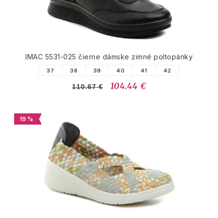
IMAC 5531-025 čierne dámske zimné poltopánky
37
38
39
40
41
42
104.44 €
110.67 €
19 %