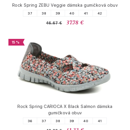
Rock Spring ZEBU Veggie dámska gumičková obuv
37
38
39
40
41
42
37.78 €
46.67 €
15 %
Rock Spring CARIOCA X Black Salmon dámska
gumičková obuv
36
37
38
39
40
41