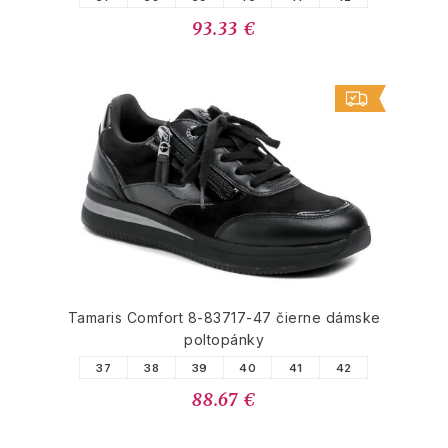
93.33 €
Tamaris Comfort 8-83717-47 čierne dámske
poltopánky
37
38
39
40
41
42
88.67 €