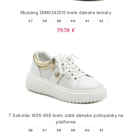
Mustang 26M0242012 biele dámske tenisky
37
38
39
40
41
42
79.78 €
T.Sokolski W26-658 bielo zlaté dámske poltopánky na
platforme
36
37
38
39
40
41