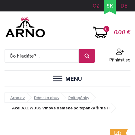
CZ
SK
DE
0
0.00 €
Přihlásit se
MENU
Arno.cz
Dámska obuv
Poltopánky
Axel AXCW032 vínové dámske poltopánky šírka H