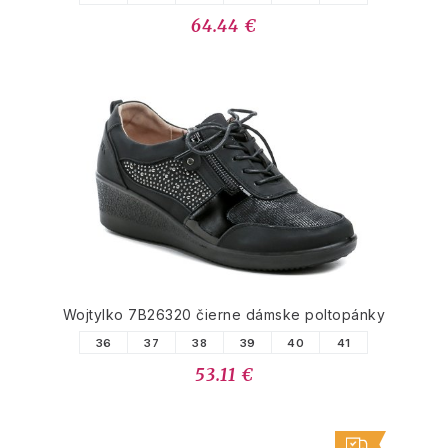
64.44 €
Wojtylko 7B26320 čierne dámske poltopánky
36
37
38
39
40
41
53.11 €