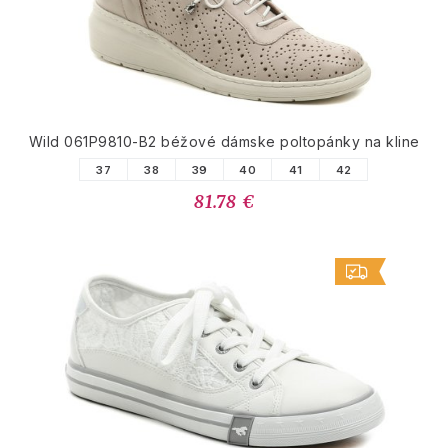
Wild 061P9810-B2 béžové dámske poltopánky na kline
37
38
39
40
41
42
81.78 €