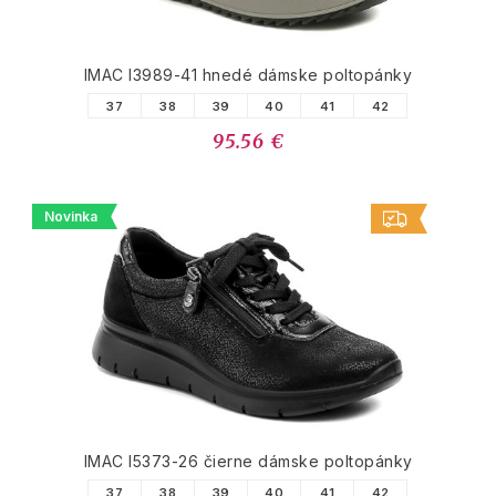
IMAC I3989-41 hnedé dámske poltopánky
37
38
39
40
41
42
95.56 €
Novinka
IMAC I5373-26 čierne dámske poltopánky
37
38
39
40
41
42