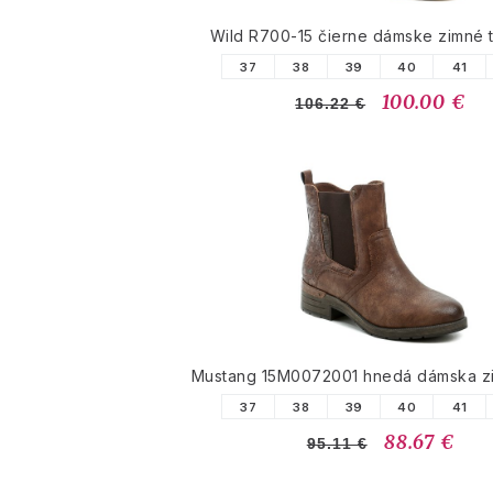
Wild R700-15 čierne dámske zimné 
37
38
39
40
41
100.00 €
106.22 €
Mustang 15M0072001 hnedá dámska z
37
38
39
40
41
88.67 €
95.11 €