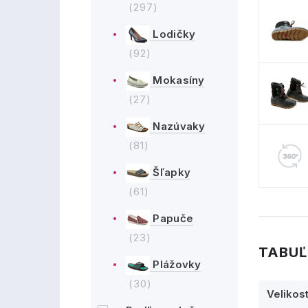
(297)
Lodičky
(92)
Mokasíny
(27)
Nazúvaky
(81)
Šľapky
(61)
Papuče
(23)
TABUĽ
Plážovky
(30)
Velikos