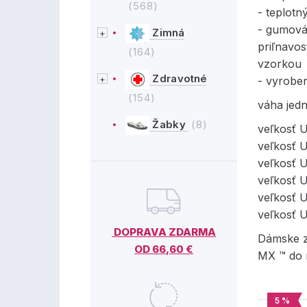
(568)
- teplotn
- gumová
Zimná
priľnavos
(164)
vzorkou
Zdravotné
- vyrobe
(154)
váha jedn
Žabky
(8)
veľkosť 
veľkosť 
veľkosť 
veľkosť 
veľkosť 
veľkosť 
DOPRAVA ZDARMA
Dámske z
OD 66,60 €
MX ™ do 
5 %