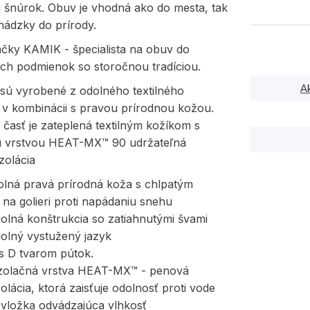
šnúrok. Obuv je vhodná ako do mesta, tak
hádzky do prírody.
čky KAMIK - špecialista na obuv do
ch podmienok so storočnou tradíciou.
A
sú vyrobené z odolného textilného
 v kombinácii s pravou prírodnou kožou.
časť je zateplená textilným kožíkom s
u vrstvou HEAT-MX™ 90 udržateľná
izolácia
olná pravá prírodná koža s chlpatým
na golieri proti napádaniu snehu
olná konštrukcia so zatiahnutými švami
dolný vystužený jazyk
s D tvarom pútok.
izolačná vrstva HEAT-MX™ - penová
zolácia, ktorá zaisťuje odolnosť proti vode
 vložka odvádzajúca vlhkosť