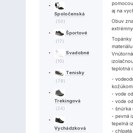
pomocou 
aj na vyc
Spoločenská
Obuv zna
(50)
extrémny
Športové
Topánky 
(17)
materiálu
Svadobné
Vnútorná 
izolačno
(10)
teplotná 
Tenisky
- vodeod
(78)
kožúkom 
- vode od
Trekingová
- vode o
(24)
- šnúrka 
- pevná 
tepelná i
Vychádzková
- chlpatá