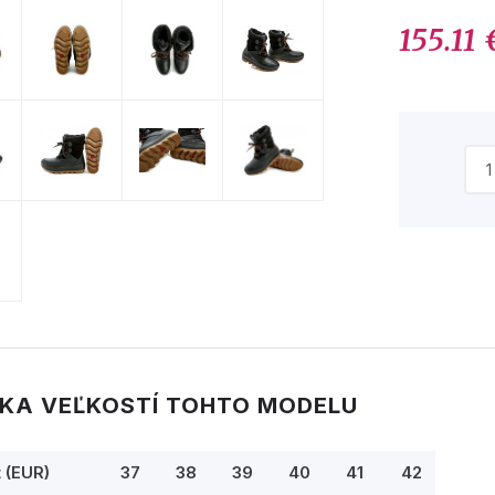
155.11 
KA VEĽKOSTÍ TOHTO MODELU
t (EUR)
37
38
39
40
41
42