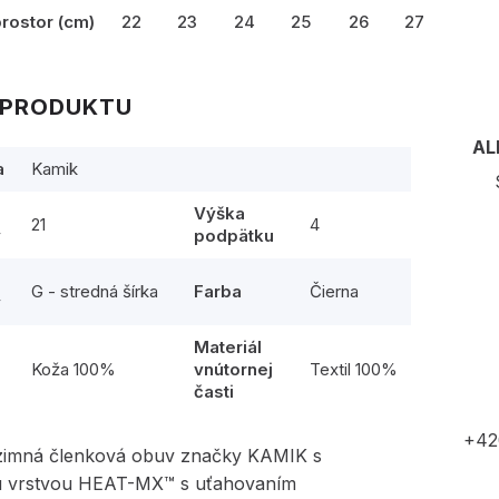
prostor (cm)
22
23
24
25
26
27
 PRODUKTU
AL
a
Kamik
Výška
21
4
y
podpätku
G - stredná šírka
Farba
Čierna
y
Materiál
l
Koža 100%
vnútornej
Textil 100%
časti
+42
imná členková obuv značky KAMIK s
u vrstvou HEAT-MX™ s uťahovaním