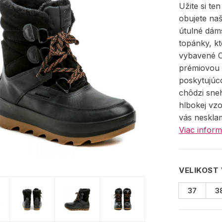
Užite si ten
obujete na
útulné dám
topánky, kt
vybavené 
prémiovou 
poskytujúc
chôdzi sne
hlbokej vzo
vás nesklam
Viac inform
VELIKOST
37
3