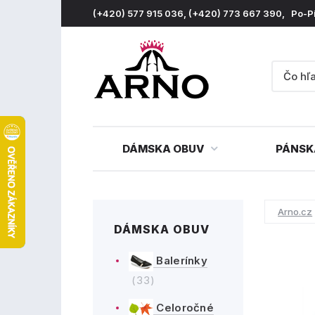
(+420) 577 915 036, (+420) 773 667 390, Po-P
DÁMSKA OBUV
PÁNSK
Arno.cz
DÁMSKA OBUV
Balerínky
(33)
Celoročné