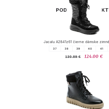
PODOBNÉ PRODUK
Jacalu A2841z61 čierne dámske zimn
37
38
39
40
41
124.00 €
130.89 €