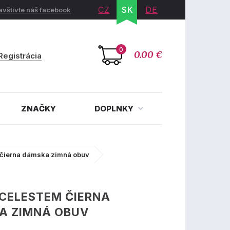
CZ
SK
DE
avštívte náš facebook
0
0.00 €
Registrácia
ZNAČKY
DOPLNKY
čierna dámska zimná obuv
CELESTEM ČIERNA
A ZIMNÁ OBUV