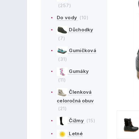
(257)
Do vody
(10)
Důchodky
(7)
Gumičková
(31)
Gumáky
(11)
Členková
celoročná obuv
(21)
Čižmy
(15)
Letné