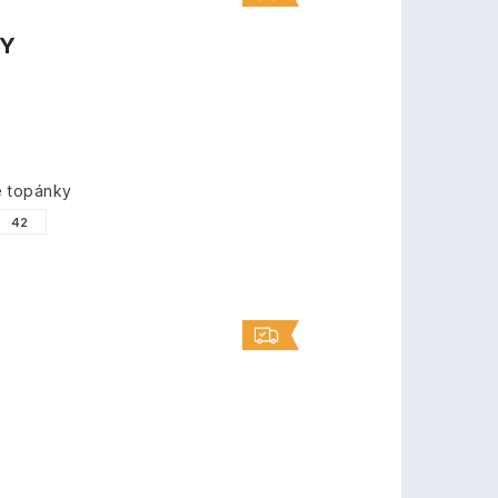
TY
é topánky
42