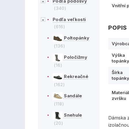
Podľa podošvy
Vnitřní 
(340)
Podľa veľkosti
(616)
POPIS
Poltopánky
Výrobc
(136)
Výška
Poločižmy
topánk
(16)
Šírka
Rekreačné
topánk
(162)
Materiá
Sandále
zvršku
(118)
Snehule
Dámska z
(20)
izolačno