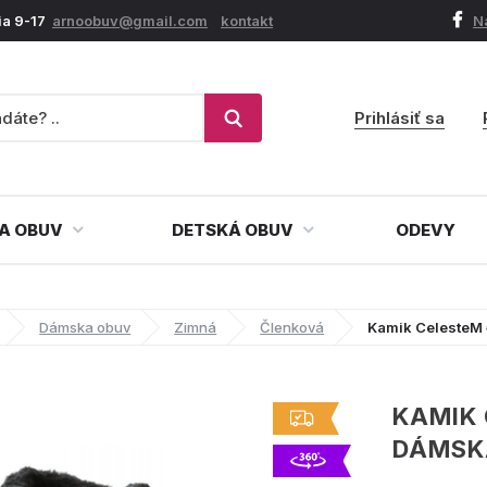
ia 9-17
arnoobuv@gmail.com
kontakt
N
Prihlásiť sa
A OBUV
DETSKÁ OBUV
ODEVY
Dámska obuv
Zimná
Členková
Kamik CelesteM 
KAMIK 
DÁMSK