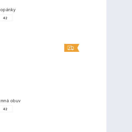
topánky
42
imná obuv
42