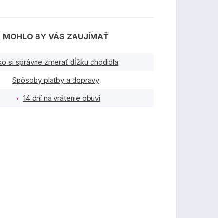
MOHLO BY VÁS ZAUJÍMAŤ
ko si správne zmerať dĺžku chodidla
Spôsoby platby a dopravy
14 dní na vrátenie obuvi