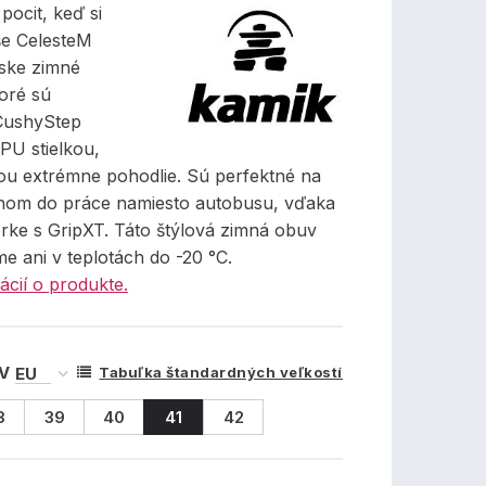
 pocit, keď si
še CelesteM
ske zimné
oré sú
CushyStep
PU stielkou,
ou extrémne pohodlie. Sú perfektné na
hom do práce namiesto autobusu, vďaka
rke s GripXT. Táto štýlová zimná obuv
e ani v teplotách do -20 °C.
ácií o produkte.
 V
Tabuľka štandardných veľkostí
8
39
40
41
42