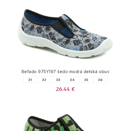
Befado 975Y197 šedo modrá detská obuv
31
32
33
34
35
36
26.44 €