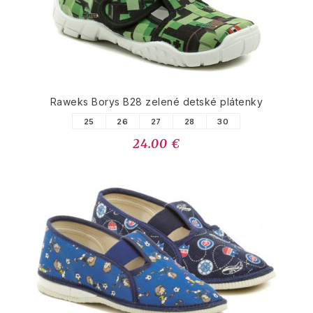
Raweks Borys B28 zelené detské plátenky
25
26
27
28
30
24.00 €