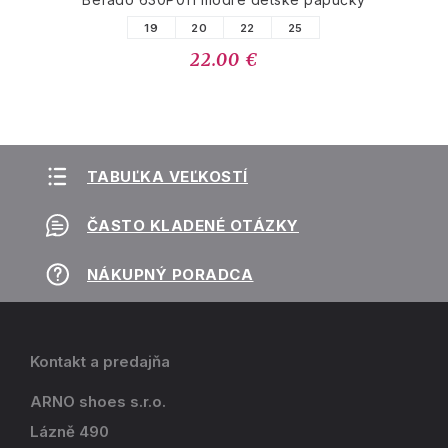
19
20
22
25
22.00 €
TABUĽKA VEĽKOSTÍ
ČASTO KLADENÉ OTÁZKY
NÁKUPNÝ PORADCA
Kontakt a predajňa
ARNO shoes s.r.o.
Lázně 490