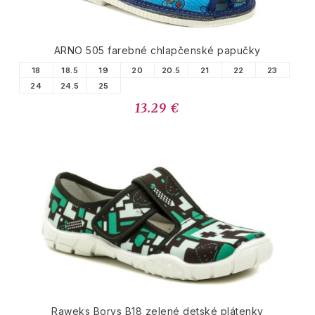
ARNO 505 farebné chlapčenské papučky
18
18.5
19
20
20.5
21
22
23
24
24.5
25
13.29 €
Raweks Borys B18 zelené detské plátenky