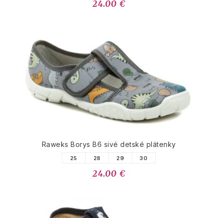
24.00 €
Raweks Borys B6 sivé detské plátenky
25
28
29
30
24.00 €