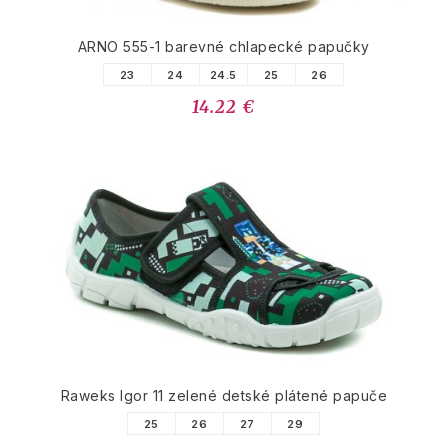
ARNO 555-1 barevné chlapecké papučky
23
24
24.5
25
26
14.22 €
Raweks Igor 11 zelené detské plátené papuče
25
26
27
29