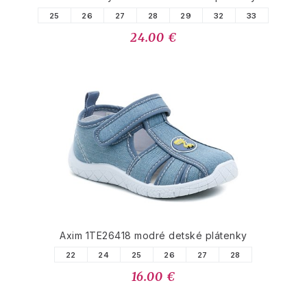
25
26
27
28
29
32
33
24.00 €
Axim 1TE26418 modré detské plátenky
22
24
25
26
27
28
16.00 €