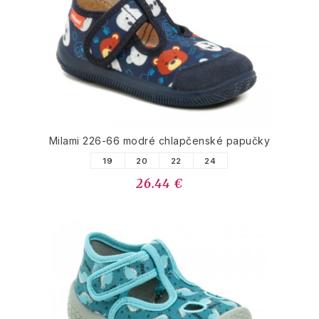
Milami 226-66 modré chlapčenské papučky
19
20
22
24
26.44 €