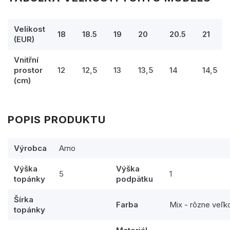
Velikost
18
18.5
19
20
20.5
21
(EUR)
Vnitřní
prostor
12
12,5
13
13,5
14
14,5
(cm)
POPIS PRODUKTU
Výrobca
Arno
Výška
Výška
5
1
topánky
podpätku
Šírka
Farba
Mix - rôzne veľk
topánky