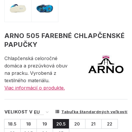
ARNO 505 FAREBNÉ CHLAPČENSKÉ
PAPUČKY
Chlapčenská celoročné
domáca a prezúvková obuv
na pracku. Vyrobená z
textilného materiálu.
Viac informácií o produkte.
VELIKOST V
Tabuľka štandardných veľkostí
18.5
18
19
20.5
20
21
22