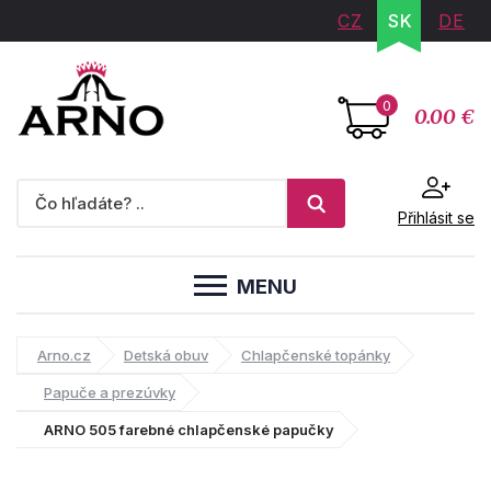
CZ
SK
DE
0
0.00 €
Přihlásit se
MENU
Arno.cz
Detská obuv
Chlapčenské topánky
Papuče a prezúvky
ARNO 505 farebné chlapčenské papučky