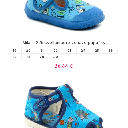
Milami 226 svetlomodré voňavé papučky
19
20
21
22
23
24
25
26
27
28
29
30
26.44 €