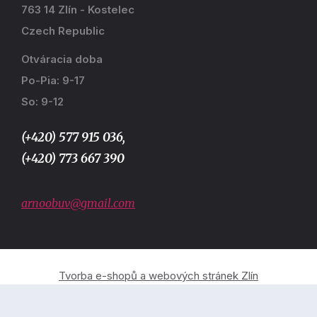
763 14 Zlín - Kostelec
Czech Republic
Otváracia doba
Po-Pia: 9-17
So: 9-12
(+420) 577 915 036,
(+420) 773 667 390
arnoobuv@gmail.com
Tvorba e-shopů a webových stránek Zlín