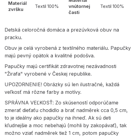
Materiál
Materiál
Textil 100%
vnútornej
Textil 100%
zvršku
časti
Detská celoročná domáca a prezúvková obuv na
pracku.
Obuv je celá vyrobená z textilného materiálu. Papučky
majú pevný opätok a kvalitné podošva.
Papučky majú certifikát zdravotnej nezávadnosti
"Žirafa" vyrobené v Českej republike.
UPOZORNENIE! Obrázky sú len ilustračné, každá
veľkosť má rôzne farby a motívy.
SPRÁVNA VEĽKOSŤ: Zo skúseností odporúčame
zmerať dieťaťu chodidlo a brať nadměrek cca 0,5 cm,
to je ideálny ako papučky na ihneď. Ak sú deti
kľudnejšie a moc nebehajú (mohli by zakopávať), tak
možno vziať nadměrek tiež 1 cm, potom papučky