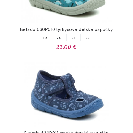
Befado 630P010 tyrkysové detské papučky
19
20
21
22
22.00 €
Befado 630P011 modré detské papučky