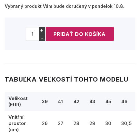
Vybraný produkt Vám bude doručený v pondelok 10.8.
+
−
TABUĽKA VEĽKOSTÍ TOHTO MODELU
Velikost
39
41
42
43
45
46
(EUR)
Vnitřní
prostor
26
27
28
29
30
30,5
(cm)