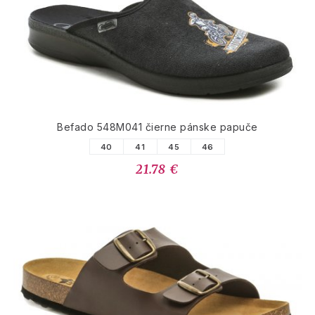
Befado 548M041 čierne pánske papuče
40
41
45
46
21.78 €