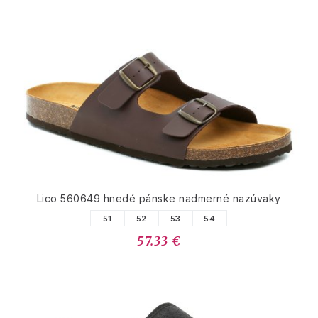
Lico 560649 hnedé pánske nadmerné nazúvaky
51
52
53
54
57.33 €