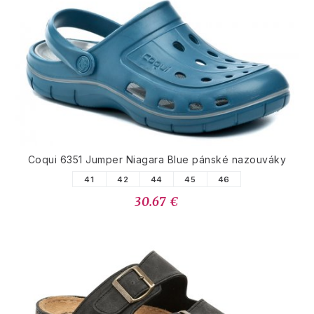
Coqui 6351 Jumper Niagara Blue pánské nazouváky
41
42
44
45
46
30.67 €