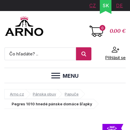
CZ
SK
DE
0
0.00 €
Přihlásit se
MENU
Arno.cz
Pánska obuv
Papuče
Pegres 1010 hnedé pánske domáce šľapky