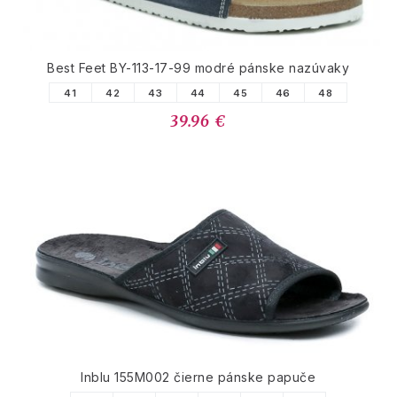
Best Feet BY-113-17-99 modré pánske nazúvaky
41
42
43
44
45
46
48
39.96 €
Inblu 155M002 čierne pánske papuče