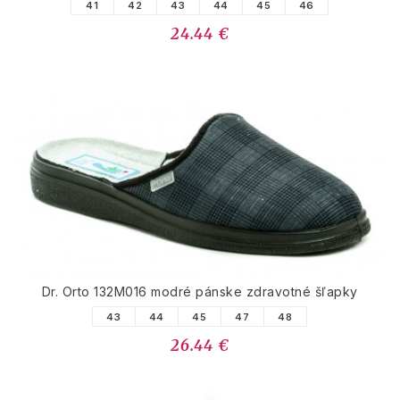
41
42
43
44
45
46
24.44 €
Dr. Orto 132M016 modré pánske zdravotné šľapky
43
44
45
47
48
26.44 €