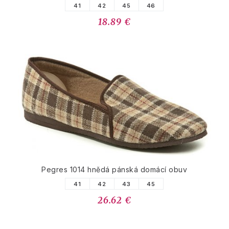
41
42
45
46
18.89 €
Pegres 1014 hnědá pánská domácí obuv
41
42
43
45
26.62 €