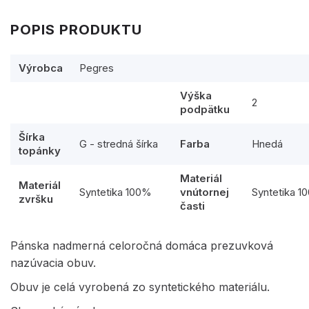
POPIS PRODUKTU
Výrobca
Pegres
Výška
2
podpätku
Šírka
G - stredná šírka
Farba
Hnedá
topánky
Materiál
Materiál
Syntetika 100%
vnútornej
Syntetika 1
zvršku
časti
Pánska nadmerná celoročná domáca prezuvková
nazúvacia obuv.
Obuv je celá vyrobená zo syntetického materiálu.