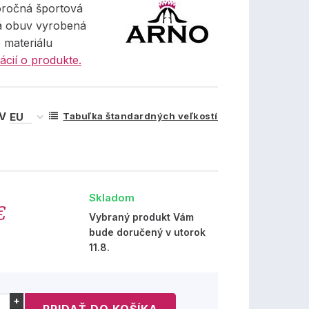
oročná športová
ká obuv vyrobená
o materiálu
ácií o produkte.
 V
Tabuľka štandardných veľkostí
Skladom
€
Vybraný produkt Vám
bude doručený v utorok
11.8.
+