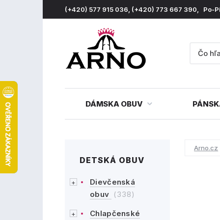
(+420) 577 915 036, (+420) 773 667 390, Po-P
DÁMSKA OBUV
PÁNSK
Arno.cz
DETSKÁ OBUV
Dievčenská
obuv
(338)
Chlapčenské