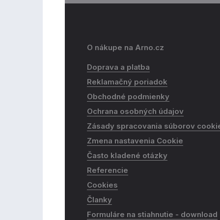
O nákupe na Arno.cz
Doprava a platba
Reklamačný poriadok
Obchodné podmienky
Ochrana osobných údajov
Zásady spracovania súborov cooki
Zmena nastavenia Cookie
Často kladené otázky
Referencie
Cookies
Članky
Formuláre na stiahnutie - download​