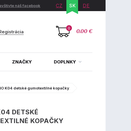
CZ
SK
DE
avštívte náš facebook
0
0.00 €
Registrácia
ZNAČKY
DOPLNKY
O K04 detské gumotextilné kopačky
K04 DETSKÉ
EXTILNÉ KOPAČKY