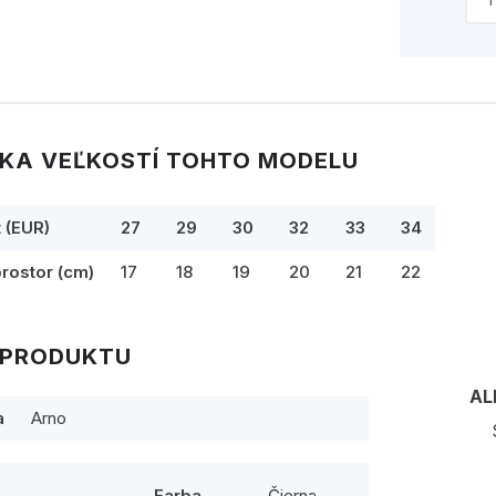
KA VEĽKOSTÍ TOHTO MODELU
t (EUR)
27
29
30
32
33
34
prostor (cm)
17
18
19
20
21
22
 PRODUKTU
AL
a
Arno
Farba
Čierna