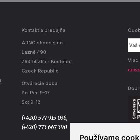
Kontakt a predajňa
Odob
ARNO shoes s.r.o.
Lázně 490
Viac 
763 14 Zlín - Kostelec
news
Czech Republic
e
Otváracia doba
Dopr
Po-Pia: 9-17
So: 9-12
(+420) 577 915 036,
(+420) 773 667 390
Používame cook