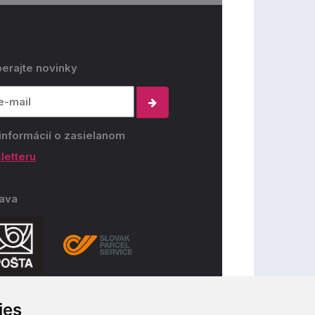
erajte novinky
informácií o zasielanom
letteru
ava
ies