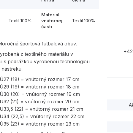
y
Materiál
l
Textil 100%
vnútornej
Textil 100%
časti
eloročná športová futbalová obuv.
+42
yrobená z textilného materiálu v
ii s podrážkou vyrobenou technológiou
 nástreku.
EÚ27 (18) = vnútorný rozmer 17 cm
EÚ29 (19) = vnútorný rozmer 18 cm
EÚ30 (20) = vnútorný rozmer 19 cm
EU32 (21) = vnútorný rozmer 20 cm
A
EU33,5 (22) = vnútorný rozmer 21 cm
EU34 (22,5) = vnútorný rozmer 22 cm
EÚ35 (23) = vnútorný rozmer 23 cm