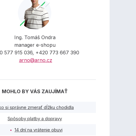
Ing. Tomáš Ondra
manager e-shopu
0 577 915 036, +420 773 667 390
arno@arno.cz
MOHLO BY VÁS ZAUJÍMAŤ
ko si správne zmerať dĺžku chodidla
Spôsoby platby a dopravy
14 dní na vrátenie obuvi