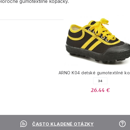
eloročné gumotextilné kopačky.
PODOBNÉ PRODUK
ARNO K04 detské gumotextilné k
34
26.44 €
ČASTO KLADENÉ OTÁZKY