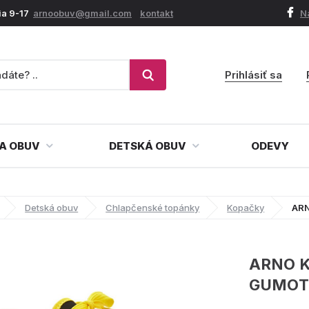
ia 9-17
arnoobuv@gmail.com
kontakt
N
Prihlásiť sa
A OBUV
DETSKÁ OBUV
ODEVY
Detská obuv
Chlapčenské topánky
Kopačky
ARN
ARNO 
GUMOT