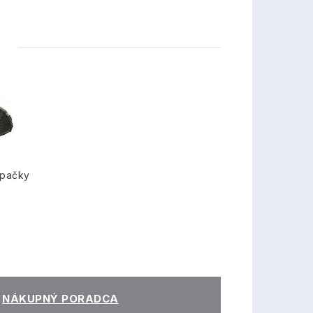
TY
opačky
NÁKUPNÝ PORADCA