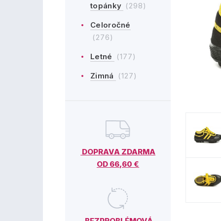
topánky
(298)
Celoročné
(276)
Letné
(177)
Zimná
(127)
DOPRAVA ZDARMA
OD 66,60 €
BEZPROBLÉMOVÁ