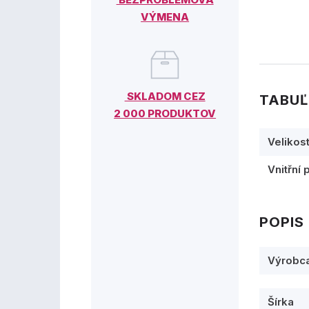
VÝMENA
SKLADOM CEZ
TABUĽ
2 000 PRODUKTOV
Velikos
Vnitřní 
POPIS
Výrobc
Šírka