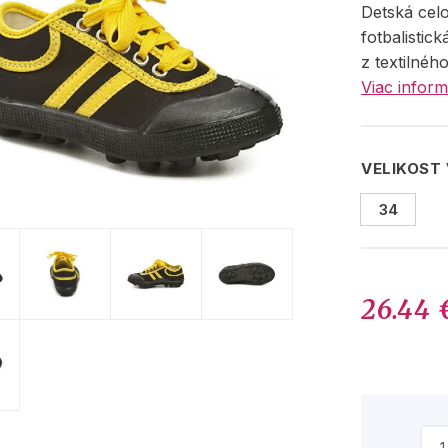
Detská cel
fotbalistic
z textilnéh
Viac inform
VELIKOST
34
26.44 