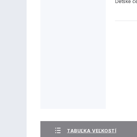
Detské c
TABUĽKA VEĽKOSTÍ