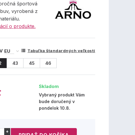
oročná športová
obuv, vyrobená z
materiálu.
ácií o produkte.
 V
Tabuľka štandardných veľkostí
2
43
45
46
Skladom
€
Vybraný produkt Vám
bude doručený v
pondelok 10.8.
+