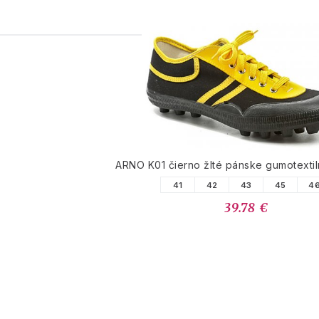
PODOBNÉ PRODUK
ARNO K01 čierno žlté pánske gumotexti
41
42
43
45
4
39.78 €