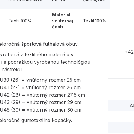
y
Materiál
l
Textil 100%
vnútornej
Textil 100%
časti
eloročná športová futbalová obuv.
+42
yrobená z textilného materiálu v
ii s podrážkou vyrobenou technológiou
 nástreku.
EU39 (26) = vnútorný rozmer 25 cm
EU41 (27) = vnútorný rozmer 26 cm
EU42 (28) = vnútorný rozmer 27,5 cm
EU43 (29) = vnútorný rozmer 29 cm
A
EU45 (30) = vnútorný rozmer 30 cm
eloročné gumotextilné kopačky.