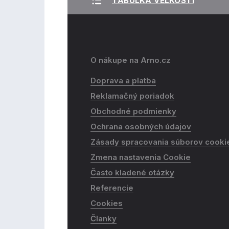
TABUĽKA VEĽKOSTÍ
O nákupe na Arno.cz
Doprava a platba
Reklamačný poriadok
Obchodné podmienky
Ochrana osobných údajov
Zásady spracovania súborov cooki
Zmena nastavenia Cookie
Často kladené otázky
Referencie
Cookies
Članky