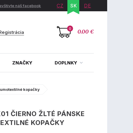
CZ
SK
DE
avštívte náš facebook
0
0.00 €
Registrácia
ZNAČKY
DOPLNKY
gumotextilné kopačky
01 ČIERNO ŽLTÉ PÁNSKE
EXTILNÉ KOPAČKY