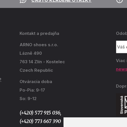
ČASTO KLADENÉ OTÁZKY
Kontakt a predajňa
Odob
ARNO shoes s.r.o.
Lázně 490
Viac 
763 14 Zlín - Kostelec
news
Czech Republic
e
Otváracia doba
Dopr
Po-Pia: 9-17
So: 9-12
(+420) 577 915 036,
(+420) 773 667 390