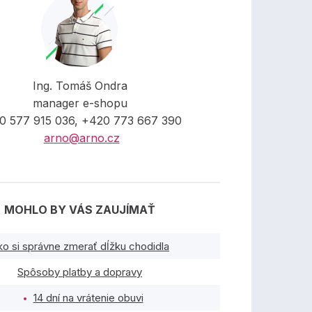
Ing. Tomáš Ondra
manager e-shopu
0 577 915 036, +420 773 667 390
arno@arno.cz
MOHLO BY VÁS ZAUJÍMAŤ
ko si správne zmerať dĺžku chodidla
Spôsoby platby a dopravy
14 dní na vrátenie obuvi