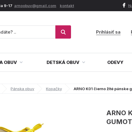
ia 9-17
arnoobuv@gmail.com
kontakt
N
Prihlásiť sa
A OBUV
DETSKÁ OBUV
ODEVY
Pánska obuv
Kopačky
ARNO K01 čierno žlté pánske 
ARNO K
GUMOT