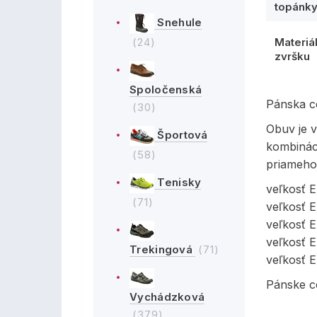
topánk
Snehule
(24)
Materiá
zvršku
Spoločenská
Pánska c
(30)
Obuv je v
Športová
kombinác
(58)
priameho
Tenisky
veľkosť 
(71)
veľkosť 
veľkosť 
veľkosť 
Trekingová
(71)
veľkosť 
Pánske c
Vychádzková
(379)