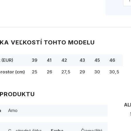
KA VEĽKOSTÍ TOHTO MODELU
t (EUR)
39
41
42
43
45
46
prostor (cm)
25
26
27,5
29
30
30,5
 PRODUKTU
AL
a
Arno
G - stredná šírka
Farba
Čierna/žltá