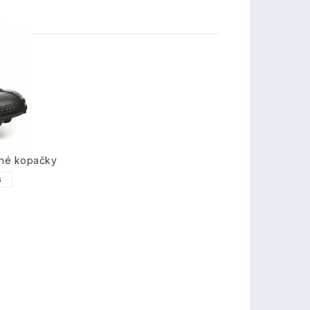
TY
lné kopačky
6