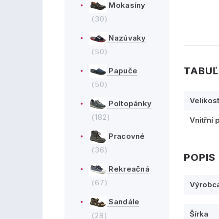
Mokasíny
(30)
Nazúvaky
(50)
TABUĽ
Papuče
(50)
Velikos
Poltopánky
(182)
Vnitřní 
Pracovné
(36)
POPIS
Rekreačná
(67)
Výrobc
Sandále
Šírka
(28)