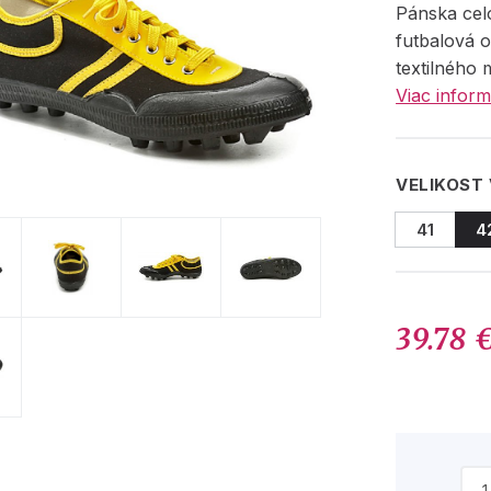
Pánska cel
futbalová 
textilného 
Viac inform
VELIKOST
41
4
39.78 