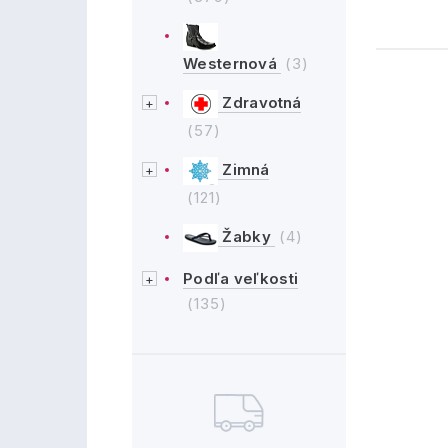
Westernová
(3)
Zdravotná
(57)
Zimná
(121)
Žabky
(4)
Podľa veľkosti
(135)