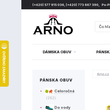
(+420) 577 915 036, (+420) 773 667 390, Po-P
DÁMSKA OBUV
PÁNSK
Arno.cz
PÁNSKA OBUV
Celoročná
(262)
Do vody