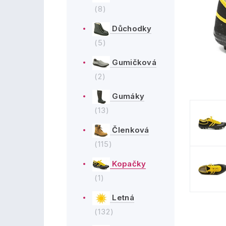
(8)
Důchodky
(5)
Gumičková
(2)
Gumáky
(13)
Členková
(115)
Kopačky
(1)
Letná
(132)