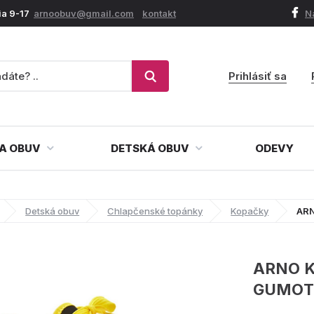
ia 9-17
arnoobuv@gmail.com
kontakt
N
Prihlásiť sa
A OBUV
DETSKÁ OBUV
ODEVY
Detská obuv
Chlapčenské topánky
Kopačky
ARN
ARNO 
GUMOT