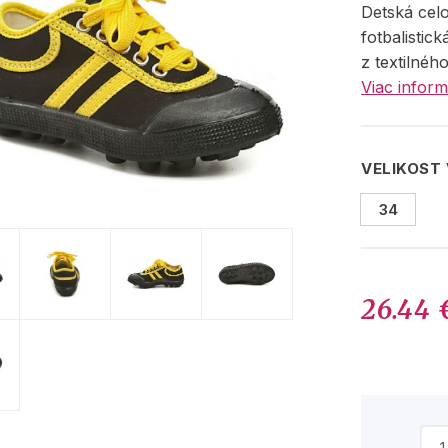
Detská cel
fotbalistic
z textilnéh
Viac inform
VELIKOST
34
26.44 