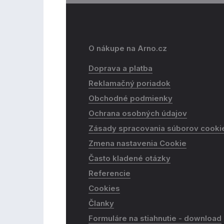
O nákupe na Arno.cz
Doprava a platba
Reklamačný poriadok
Obchodné podmienky
Ochrana osobných údajov
Zásady spracovania súborov cooki
Zmena nastavenia Cookie
Často kladené otázky
Referencie
Cookies
Članky
Formuláre na stiahnutie - download​