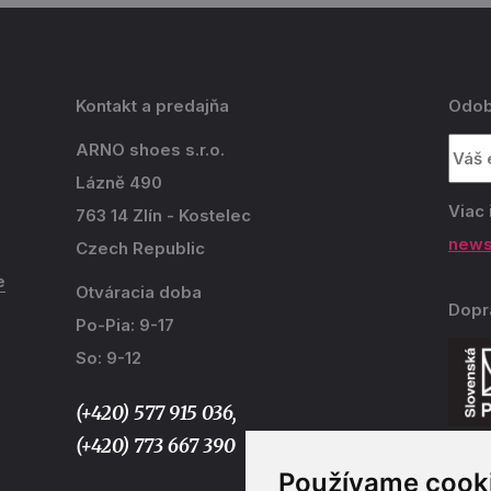
Kontakt a predajňa
Odob
ARNO shoes s.r.o.
Lázně 490
Viac 
763 14 Zlín - Kostelec
news
Czech Republic
e
Otváracia doba
Dopr
Po-Pia: 9-17
So: 9-12
(+420) 577 915 036,
(+420) 773 667 390
Používame cook