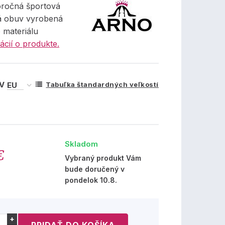
oročná športová
ká obuv vyrobená
o materiálu
ácií o produkte.
 V
Tabuľka štandardných veľkostí
Skladom
€
Vybraný produkt Vám
bude doručený v
pondelok 10.8.
+