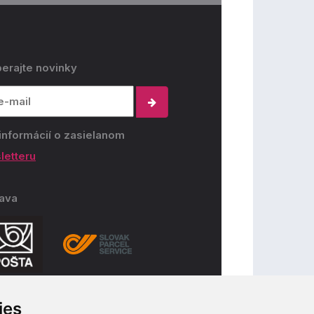
erajte novinky
informácií o zasielanom
letteru
ava
ies