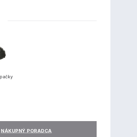
TY
opačky
NÁKUPNÝ PORADCA