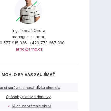
Ing. Tomáš Ondra
manager e-shopu
0 577 915 036, +420 773 667 390
arno@arno.cz
MOHLO BY VÁS ZAUJÍMAŤ
ko si správne zmerať dĺžku chodidla
Spôsoby platby a dopravy
14 dní na vrátenie obuvi