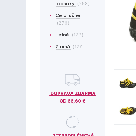
topánky
(298)
Celoročné
(276)
Letné
(177)
Zimná
(127)
DOPRAVA ZDARMA
OD 66,60 €
BEZPROBLÉMOVÁ