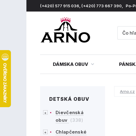
(+420) 577 915 036, (+420) 773 667 390, Po-P
DÁMSKA OBUV
PÁNSK
Arno.cz
DETSKÁ OBUV
Dievčenská
obuv
(338)
Chlapčenské