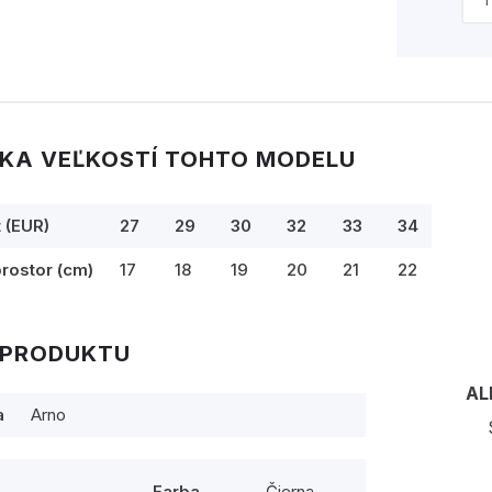
KA VEĽKOSTÍ TOHTO MODELU
t (EUR)
27
29
30
32
33
34
prostor (cm)
17
18
19
20
21
22
 PRODUKTU
AL
a
Arno
Farba
Čierna