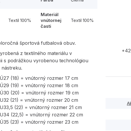
y
Materiál
l
Textil 100%
vnútornej
Textil 100%
časti
eloročná športová futbalová obuv.
+42
yrobená z textilného materiálu v
ii s podrážkou vyrobenou technológiou
 nástreku.
EÚ27 (18) = vnútorný rozmer 17 cm
EÚ29 (19) = vnútorný rozmer 18 cm
EÚ30 (20) = vnútorný rozmer 19 cm
EU32 (21) = vnútorný rozmer 20 cm
A
EU33,5 (22) = vnútorný rozmer 21 cm
EU34 (22,5) = vnútorný rozmer 22 cm
EÚ35 (23) = vnútorný rozmer 23 cm