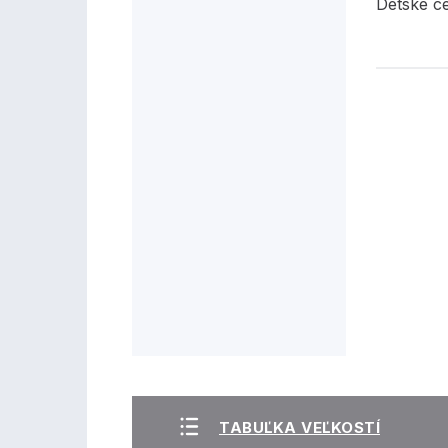
Detské c
TABUĽKA VEĽKOSTÍ