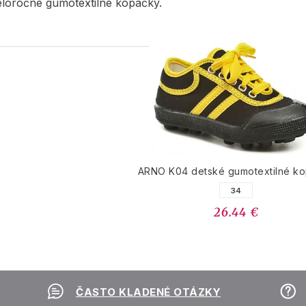
eloročné gumotextilné kopačky.
PODOBNÉ PRODUK
ARNO K04 detské gumotextilné k
34
26.44 €
ČASTO KLADENÉ OTÁZKY