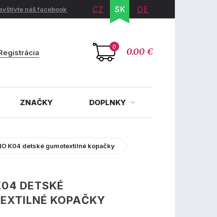
CZ
SK
DE
avštívte náš facebook
0
0.00 €
Registrácia
ZNAČKY
DOPLNKY
O K04 detské gumotextilné kopačky
K04 DETSKÉ
EXTILNÉ KOPAČKY