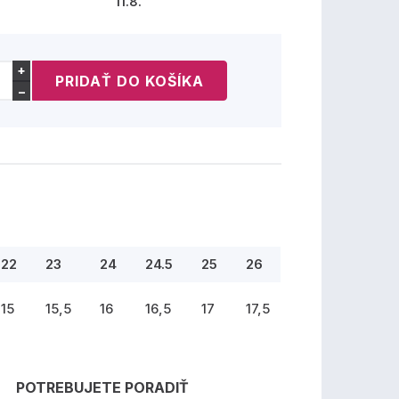
11.8.
+
−
22
23
24
24.5
25
26
15
15,5
16
16,5
17
17,5
POTREBUJETE PORADIŤ