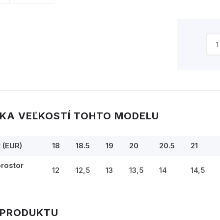
KA VEĽKOSTÍ TOHTO MODELU
t (EUR)
18
18.5
19
20
20.5
21
prostor
12
12,5
13
13,5
14
14,5
 PRODUKTU