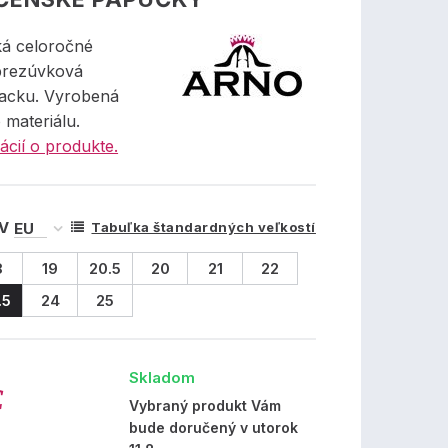
á celoročné
prezúvková
acku. Vyrobená
o materiálu.
ácií o produkte.
 V
Tabuľka štandardných veľkostí
8
19
20.5
20
21
22
.5
24
25
Skladom
€
Vybraný produkt Vám
bude doručený v utorok