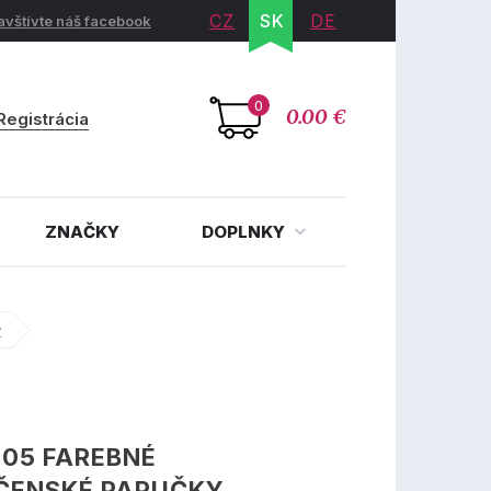
CZ
SK
DE
avštívte náš facebook
0
0.00 €
Registrácia
ZNAČKY
DOPLNKY
y
05 FAREBNÉ
ČENSKÉ PAPUČKY