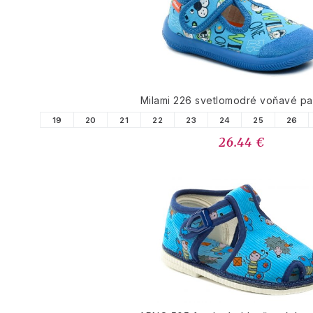
PODOBNÉ PRODUK
Milami 226 svetlomodré voňavé p
19
20
21
22
23
24
25
26
26.44 €