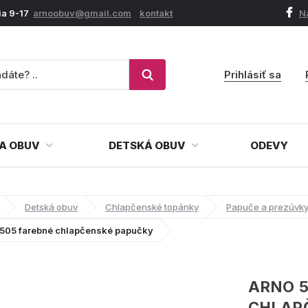
ia 9-17
arnoobuv@gmail.com
kontakt
N
Prihlásiť sa
A OBUV
DETSKÁ OBUV
ODEVY
Detská obuv
Chlapčenské topánky
Papuče a prezúvk
505 farebné chlapčenské papučky
ARNO 5
CHLAP