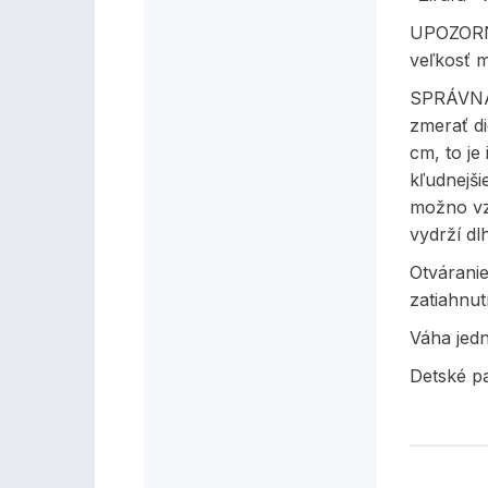
UPOZORNE
veľkosť m
SPRÁVNA
zmerať di
cm, to je
kľudnejši
možno vz
vydrží dl
Otvárani
zatiahnut
Váha jed
Detské p