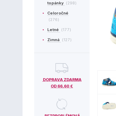
topánky
(298)
Celoročné
(276)
Letné
(177)
Zimná
(127)
DOPRAVA ZDARMA
OD 66,60 €
BEZPROBLÉMOVÁ