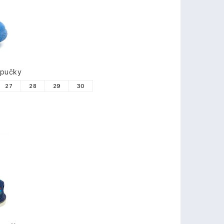
TY
apučky
27
28
29
30