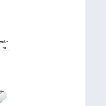
tenky
28