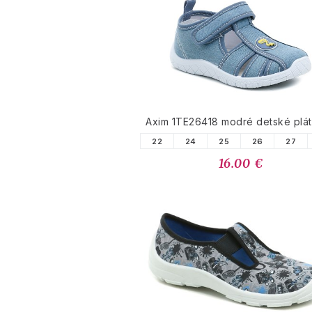
Axim 1TE26418 modré detské plá
22
24
25
26
27
16.00 €