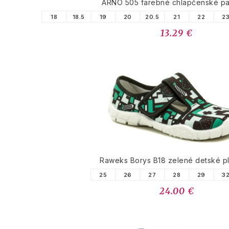
ARNO 505 farebné chlapčenské p
18
18.5
19
20
20.5
21
22
2
13.29 €
Raweks Borys B18 zelené detské p
25
26
27
28
29
3
24.00 €