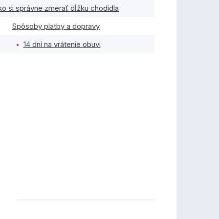
ko si správne zmerať dĺžku chodidla
Spôsoby platby a dopravy
14 dní na vrátenie obuvi