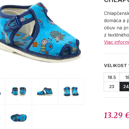
Chlapčensk
domáca a 
obuv na pr
z textilnéh
Viac inform
VELIKOST
18.5
1
23
24
13.29 