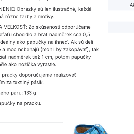
A
NIE! Obrázky sú len ilustračné, každá
á rôzne farby a motívy.
 VEĽKOSŤ: Zo skúseností odporúčame
eťaťu chodidlo a brať nadměrek cca 0,5
 ideálny ako papučky na ihneď. Ak sú deti
e a moc nebehajú (mohli by zakopávať), tak
iať nadměrek tiež 1 cm, potom papučky
hšie ako nožička vyrastie.
e pracky doporučujeme realizovať
ím za textilný pásik.
ného páru: 133 g
apučky na pracku.