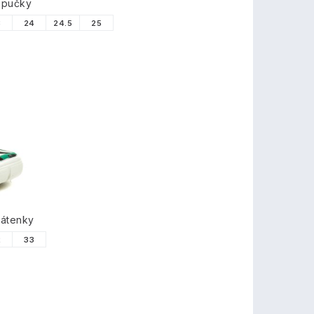
apučky
3
24
24.5
25
látenky
2
33