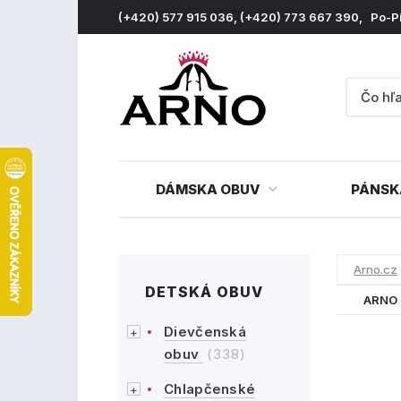
(+420) 577 915 036, (+420) 773 667 390, Po-P
DÁMSKA OBUV
PÁNSK
Arno.cz
DETSKÁ OBUV
ARNO 
Dievčenská
obuv
(338)
Chlapčenské