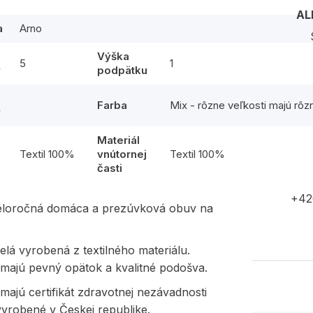
AL
a
Arno
Výška
5
1
y
podpätku
Farba
Mix - rôzne veľkosti majú rôz
y
Materiál
l
Textil 100%
vnútornej
Textil 100%
časti
+42
eloročná domáca a prezúvková obuv na
elá vyrobená z textilného materiálu.
majú pevný opätok a kvalitné podošva.
ajú certifikát zdravotnej nezávadnosti
vyrobené v Českej republike.