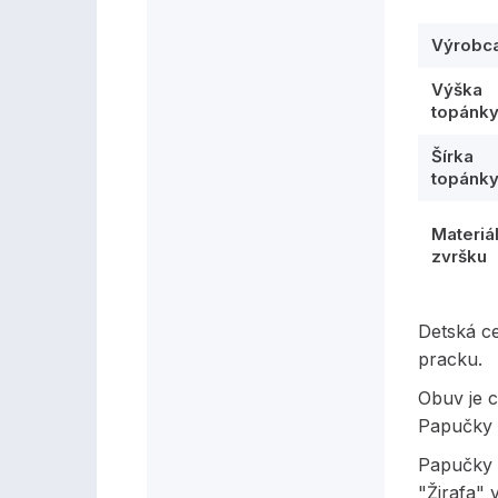
Výrobc
Výška
topánk
Šírka
topánk
Materiá
zvršku
Detská c
pracku.
Obuv je c
Papučky 
Papučky m
"Žirafa" 